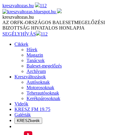
Skip
kreszvaltozas.hu
112
to
content
kreszvaltozas.hu
AZ ORFK-ORSZÁGOS BALESETMEGELŐZÉSI
BIZOTTSÁG HIVATALOS HONLAPJA
SEGÉLYHÍVÁS
112
Cikkek
Hírek
Magazin
Tanácsok
Baleset-megelőzés
Archívum
Kreszváltozások
Autósoknak
Motorosoknak
Teherautósoknak
Kerékpárosoknak
Videók
KRESZ FM 19.75
Galériák
KRESZkerék