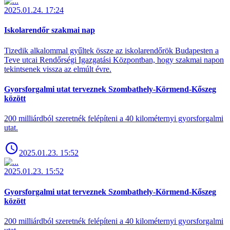
2025.01.24. 17:24
Iskolarendőr szakmai nap
Tizedik alkalommal gyűltek össze az iskolarendőrök Budapesten a
Teve utcai Rendőrségi Igazgatási Központban, hogy szakmai napon
tekintsenek vissza az elmúlt évre.
Gyorsforgalmi utat terveznek Szombathely-Körmend-Kőszeg
között
200 milliárdból szeretnék felépíteni a 40 kilométernyi gyorsforgalmi
utat.
2025.01.23. 15:52
2025.01.23. 15:52
Gyorsforgalmi utat terveznek Szombathely-Körmend-Kőszeg
között
200 milliárdból szeretnék felépíteni a 40 kilométernyi gyorsforgalmi