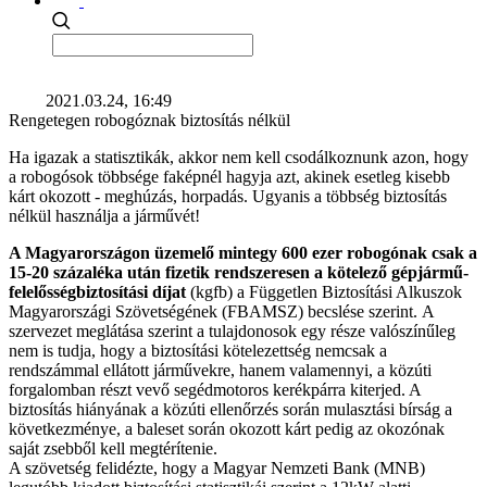
2021.03.24, 16:49
Rengetegen robogóznak biztosítás nélkül
Ha igazak a statisztikák, akkor nem kell csodálkoznunk azon, hogy
a robogósok többsége faképnél hagyja azt, akinek esetleg kisebb
kárt okozott - meghúzás, horpadás. Ugyanis a többség biztosítás
nélkül használja a járművét!
A Magyarországon üzemelő mintegy 600 ezer robogónak csak a
15-20 százaléka után fizetik rendszeresen a kötelező gépjármű-
felelősségbiztosítási díjat
(kgfb) a Független Biztosítási Alkuszok
Magyarországi Szövetségének (FBAMSZ) becslése szerint. A
szervezet meglátása szerint a tulajdonosok egy része valószínűleg
nem is tudja, hogy a biztosítási kötelezettség nemcsak a
rendszámmal ellátott járművekre, hanem valamennyi, a közúti
forgalomban részt vevő segédmotoros kerékpárra kiterjed. A
biztosítás hiányának a közúti ellenőrzés során mulasztási bírság a
következménye, a baleset során okozott kárt pedig az okozónak
saját zsebből kell megtérítenie.
A szövetség felidézte, hogy a Magyar Nemzeti Bank (MNB)