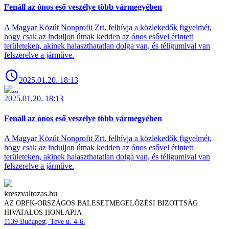
Fenáll az ónos eső veszélye több vármegyében
A Magyar Közút Nonprofit Zrt. felhívja a közlekedők figyelmét,
hogy csak az induljon útnak kedden az ónos esővel érintett
területeken, akinek halaszthatatlan dolga van, és téligumival van
felszerelve a járműve.
2025.01.20. 18:13
2025.01.20. 18:13
Fenáll az ónos eső veszélye több vármegyében
A Magyar Közút Nonprofit Zrt. felhívja a közlekedők figyelmét,
hogy csak az induljon útnak kedden az ónos esővel érintett
területeken, akinek halaszthatatlan dolga van, és téligumival van
felszerelve a járműve.
kreszvaltozas.hu
AZ ORFK-ORSZÁGOS BALESETMEGELŐZÉSI BIZOTTSÁG
HIVATALOS HONLAPJA
1139 Budapest, Teve u. 4-6.