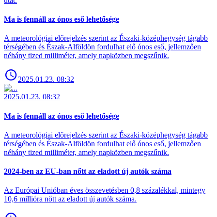
utat.
Ma is fennáll az ónos eső lehetősége
A meteorológiai előrejelzés szerint az Északi-középhegység tágabb
térségében és Észak-Alföldön fordulhat elő ónos eső, jellemzően
néhány tized milliméter, amely napközben megszűnik.
2025.01.23. 08:32
2025.01.23. 08:32
Ma is fennáll az ónos eső lehetősége
A meteorológiai előrejelzés szerint az Északi-középhegység tágabb
térségében és Észak-Alföldön fordulhat elő ónos eső, jellemzően
néhány tized milliméter, amely napközben megszűnik.
2024-ben az EU-ban nőtt az eladott új autók száma
Az Európai Unióban éves összevetésben 0,8 százalékkal, mintegy
10,6 millióra nőtt az eladott új autók száma.