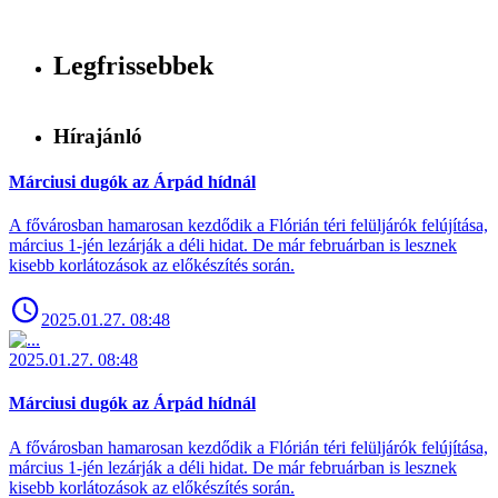
Legfrissebbek
Hírajánló
Márciusi dugók az Árpád hídnál
A fővárosban hamarosan kezdődik a Flórián téri felüljárók felújítása,
március 1-jén lezárják a déli hidat. De már februárban is lesznek
kisebb korlátozások az előkészítés során.
2025.01.27. 08:48
2025.01.27. 08:48
Márciusi dugók az Árpád hídnál
A fővárosban hamarosan kezdődik a Flórián téri felüljárók felújítása,
március 1-jén lezárják a déli hidat. De már februárban is lesznek
kisebb korlátozások az előkészítés során.