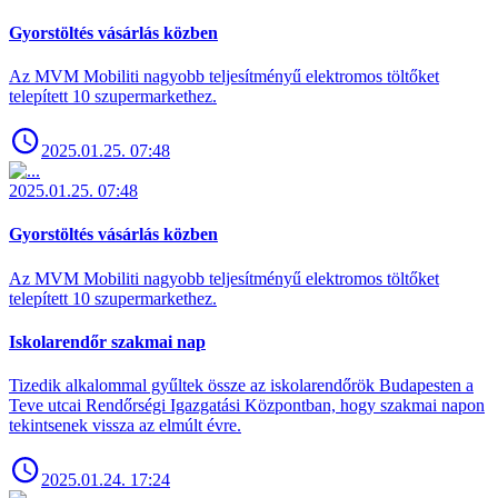
Gyorstöltés vásárlás közben
Az MVM Mobiliti nagyobb teljesítményű elektromos töltőket
telepített 10 szupermarkethez.
2025.01.25. 07:48
2025.01.25. 07:48
Gyorstöltés vásárlás közben
Az MVM Mobiliti nagyobb teljesítményű elektromos töltőket
telepített 10 szupermarkethez.
Iskolarendőr szakmai nap
Tizedik alkalommal gyűltek össze az iskolarendőrök Budapesten a
Teve utcai Rendőrségi Igazgatási Központban, hogy szakmai napon
tekintsenek vissza az elmúlt évre.
2025.01.24. 17:24