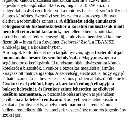
legutóbb kiadott biztosítási statisztikái szerint a 12kW alatti
teljesítménykategóriában 420 ezer, míg a 13-35kW közötti
kategóriában 463 ezer forint volt a motoros balesetek során kifizetett
átlagos kártérítés. Személyi sérülés esetén a kárösszeg könnyen
elérheti a többmilliós szintet is.
A díjfizetést eddig elmulasztó
robogósoknak biztosításkötéskor a korábbi mulasztásuk miatt
nem kell retorziótól tartaniuk,
mert ellentétben az autókkal,
esetükben nincs fedezetlenségi díj, amit visszamenőleg ki kellene
fizetniük – hívta fel a figyelmet
Cselovszki Zsolt
, a FBAMSZ
elnökségi tagja a közleményben.
A robogók kártörténetét nem tartják nyilván,
így a fizetendő díjat
bonus-malus besorolás sem befolyásolja
. Magyarországon a
segédmotoros kerékpároknál rendszám híján alvázszámra kötnek
kötelezőt a biztosítók, ilyenkor a biztosítás meglétét a járműre
kiragasztott matrica igazolja. A szövetség jelezte azt is, hogy egy jól
látható azonosító jel bevezetése számos problémát küszöbölhetne ki.
Gyakori eset például, hogy a károkozó robogó elhagyja a
baleset helyszínét, és ilyenkor szinte lehetetlen az elkövető
későbbi azonosítása.
A biztosításkötési arányon is jelentősen
javíthatna
a kötelező rendszám
. Könnyebben lehetne kiszűrni
azokat a járműveket is, amelyeknek már most is rendszámmal
kellene rendelkezniük, és amelyek vezetéséhez motoros jogosítvány
szükséges.