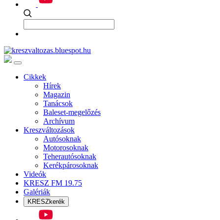
Cikkek
Hírek
Magazin
Tanácsok
Baleset-megelőzés
Archívum
Kreszváltozások
Autósoknak
Motorosoknak
Teherautósoknak
Kerékpárosoknak
Videók
KRESZ FM 19.75
Galériák
KRESZkerék