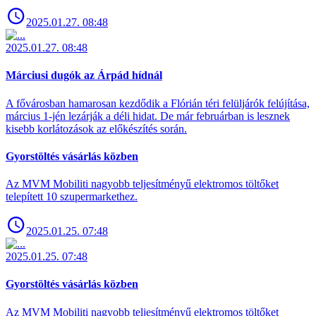
2025.01.27. 08:48
2025.01.27. 08:48
Márciusi dugók az Árpád hídnál
A fővárosban hamarosan kezdődik a Flórián téri felüljárók felújítása,
március 1-jén lezárják a déli hidat. De már februárban is lesznek
kisebb korlátozások az előkészítés során.
Gyorstöltés vásárlás közben
Az MVM Mobiliti nagyobb teljesítményű elektromos töltőket
telepített 10 szupermarkethez.
2025.01.25. 07:48
2025.01.25. 07:48
Gyorstöltés vásárlás közben
Az MVM Mobiliti nagyobb teljesítményű elektromos töltőket