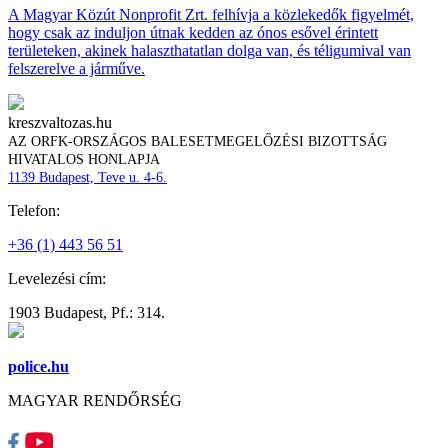
A Magyar Közút Nonprofit Zrt. felhívja a közlekedők figyelmét,
hogy csak az induljon útnak kedden az ónos esővel érintett
területeken, akinek halaszthatatlan dolga van, és téligumival van
felszerelve a járműve.
kreszvaltozas.hu
AZ ORFK-ORSZÁGOS BALESETMEGELŐZÉSI BIZOTTSÁG
HIVATALOS HONLAPJA
1139 Budapest, Teve u. 4-6.
Telefon:
+36 (1) 443 56 51
Levelezési cím:
1903 Budapest, Pf.: 314.
police.hu
MAGYAR RENDŐRSÉG