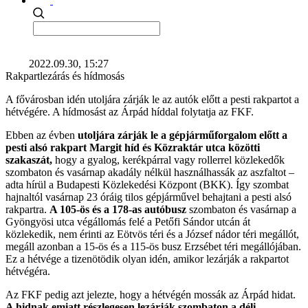
2022.09.30, 15:27
Rakpartlezárás és hídmosás
A fővárosban idén utoljára zárják le az autók előtt a pesti rakpartot a
hétvégére. A hídmosást az Árpád híddal folytatja az FKF.
Ebben az évben
utoljára zárják le a gépjárműforgalom előtt a
pesti alsó rakpart Margit híd és Közraktár utca közötti
szakaszát,
hogy a gyalog, kerékpárral vagy rollerrel közlekedők
szombaton és vasárnap akadály nélkül használhassák az aszfaltot –
adta hírül a Budapesti Közlekedési Központ (BKK). Így szombat
hajnaltól vasárnap 23 óráig tilos gépjárművel behajtani a pesti alsó
rakpartra.
A 105-ös és a 178-as autóbusz
szombaton és vasárnap a
Gyöngyösi utca végállomás felé a Petőfi Sándor utcán át
közlekedik, nem érinti az Eötvös téri és a József nádor téri megállót,
megáll azonban a 15-ös és a 115-ös busz Erzsébet téri megállójában.
Ez a hétvége a tizenötödik olyan idén, amikor lezárják a rakpartot
hétvégéra.
Az FKF pedig azt jelezte, hogy a hétvégén mossák az Árpád hidat.
A hidnak emiatt részlegesen lezárják szombaton a déli,