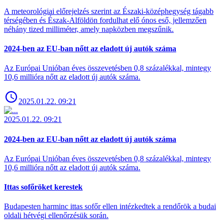
A meteorológiai előrejelzés szerint az Északi-középhegység tágabb
térségében és Észak-Alföldön fordulhat elő ónos eső, jellemzően
néhány tized milliméter, amely napközben megszűnik.
2024-ben az EU-ban nőtt az eladott új autók száma
Az Európai Unióban éves összevetésben 0,8 százalékkal, mintegy
10,6 millióra nőtt az eladott új autók száma.
2025.01.22. 09:21
2025.01.22. 09:21
2024-ben az EU-ban nőtt az eladott új autók száma
Az Európai Unióban éves összevetésben 0,8 százalékkal, mintegy
10,6 millióra nőtt az eladott új autók száma.
Ittas sofőröket kerestek
Budapesten harminc ittas sofőr ellen intézkedtek a rendőrök a budai
oldali hétvégi ellenőrzésük során.