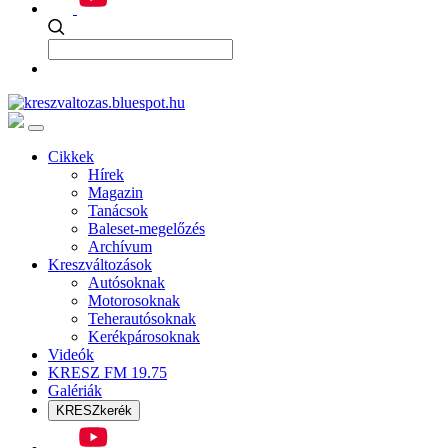
Cikkek
Hírek
Magazin
Tanácsok
Baleset-megelőzés
Archívum
Kreszváltozások
Autósoknak
Motorosoknak
Teherautósoknak
Kerékpárosoknak
Videók
KRESZ FM 19.75
Galériák
KRESZkerék