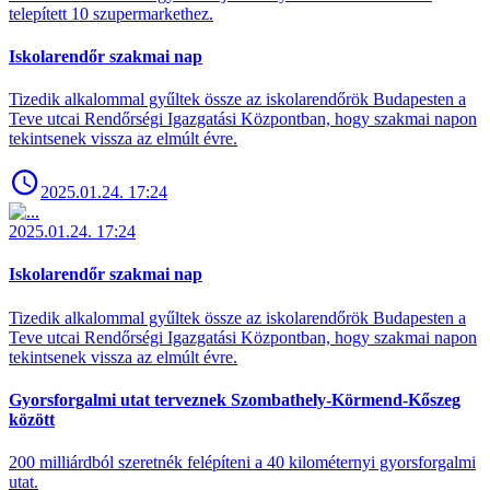
telepített 10 szupermarkethez.
Iskolarendőr szakmai nap
Tizedik alkalommal gyűltek össze az iskolarendőrök Budapesten a
Teve utcai Rendőrségi Igazgatási Központban, hogy szakmai napon
tekintsenek vissza az elmúlt évre.
2025.01.24. 17:24
2025.01.24. 17:24
Iskolarendőr szakmai nap
Tizedik alkalommal gyűltek össze az iskolarendőrök Budapesten a
Teve utcai Rendőrségi Igazgatási Központban, hogy szakmai napon
tekintsenek vissza az elmúlt évre.
Gyorsforgalmi utat terveznek Szombathely-Körmend-Kőszeg
között
200 milliárdból szeretnék felépíteni a 40 kilométernyi gyorsforgalmi
utat.