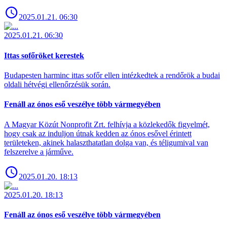
2025.01.21. 06:30
2025.01.21. 06:30
Ittas sofőröket kerestek
Budapesten harminc ittas sofőr ellen intézkedtek a rendőrök a budai
oldali hétvégi ellenőrzésük során.
Fenáll az ónos eső veszélye több vármegyében
A Magyar Közút Nonprofit Zrt. felhívja a közlekedők figyelmét,
hogy csak az induljon útnak kedden az ónos esővel érintett
területeken, akinek halaszthatatlan dolga van, és téligumival van
felszerelve a járműve.
2025.01.20. 18:13
2025.01.20. 18:13
Fenáll az ónos eső veszélye több vármegyében