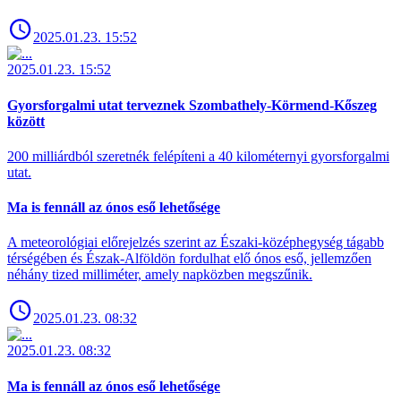
2025.01.23. 15:52
2025.01.23. 15:52
Gyorsforgalmi utat terveznek Szombathely-Körmend-Kőszeg
között
200 milliárdból szeretnék felépíteni a 40 kilométernyi gyorsforgalmi
utat.
Ma is fennáll az ónos eső lehetősége
A meteorológiai előrejelzés szerint az Északi-középhegység tágabb
térségében és Észak-Alföldön fordulhat elő ónos eső, jellemzően
néhány tized milliméter, amely napközben megszűnik.
2025.01.23. 08:32
2025.01.23. 08:32
Ma is fennáll az ónos eső lehetősége