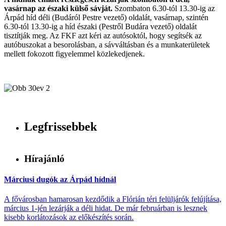
vasárnap az északi külső sávját.
Szombaton 6.30-tól 13.30-ig az
Árpád híd déli (Budáról Pestre vezető) oldalát, vasárnap, szintén
6.30-tól 13.30-ig a híd északi (Pestről Budára vezető) oldalát
tisztítják meg. Az FKF azt kéri az autósoktól, hogy segítsék az
autóbuszokat a besorolásban, a sávváltásban és a munkaterületek
mellett fokozott figyelemmel közlekedjenek.
Legfrissebbek
Hírajánló
Márciusi dugók az Árpád hídnál
A fővárosban hamarosan kezdődik a Flórián téri felüljárók felújítása,
március 1-jén lezárják a déli hidat. De már februárban is lesznek
kisebb korlátozások az előkészítés során.