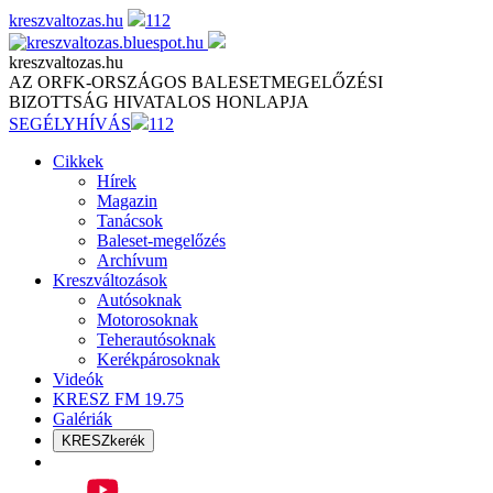
Skip
kreszvaltozas.hu
112
to
content
kreszvaltozas.hu
AZ ORFK-ORSZÁGOS BALESETMEGELŐZÉSI
BIZOTTSÁG HIVATALOS HONLAPJA
SEGÉLYHÍVÁS
112
Cikkek
Hírek
Magazin
Tanácsok
Baleset-megelőzés
Archívum
Kreszváltozások
Autósoknak
Motorosoknak
Teherautósoknak
Kerékpárosoknak
Videók
KRESZ FM 19.75
Galériák
KRESZkerék