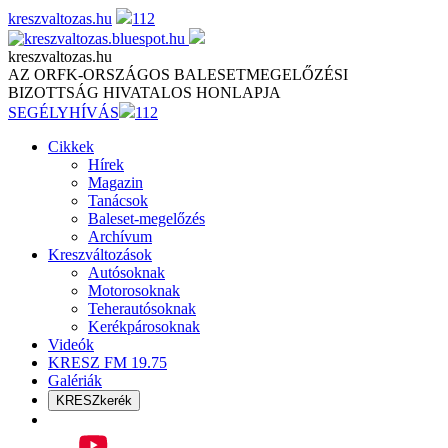
Skip
kreszvaltozas.hu
112
to
content
kreszvaltozas.hu
AZ ORFK-ORSZÁGOS BALESETMEGELŐZÉSI
BIZOTTSÁG HIVATALOS HONLAPJA
SEGÉLYHÍVÁS
112
Cikkek
Hírek
Magazin
Tanácsok
Baleset-megelőzés
Archívum
Kreszváltozások
Autósoknak
Motorosoknak
Teherautósoknak
Kerékpárosoknak
Videók
KRESZ FM 19.75
Galériák
KRESZkerék