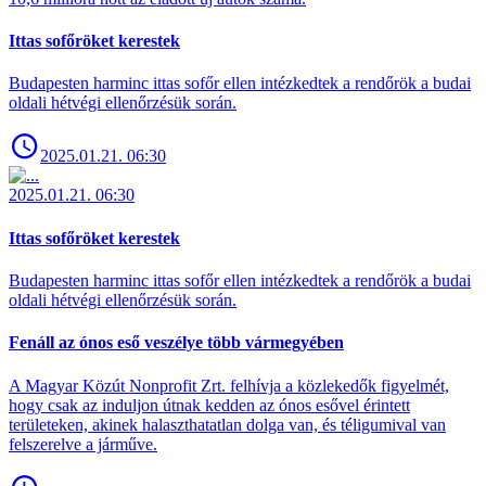
Ittas sofőröket kerestek
Budapesten harminc ittas sofőr ellen intézkedtek a rendőrök a budai
oldali hétvégi ellenőrzésük során.
2025.01.21. 06:30
2025.01.21. 06:30
Ittas sofőröket kerestek
Budapesten harminc ittas sofőr ellen intézkedtek a rendőrök a budai
oldali hétvégi ellenőrzésük során.
Fenáll az ónos eső veszélye több vármegyében
A Magyar Közút Nonprofit Zrt. felhívja a közlekedők figyelmét,
hogy csak az induljon útnak kedden az ónos esővel érintett
területeken, akinek halaszthatatlan dolga van, és téligumival van
felszerelve a járműve.