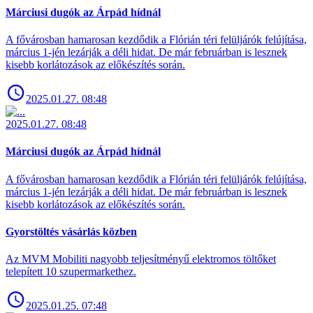
Márciusi dugók az Árpád hídnál
A fővárosban hamarosan kezdődik a Flórián téri felüljárók felújítása,
március 1-jén lezárják a déli hidat. De már februárban is lesznek
kisebb korlátozások az előkészítés során.
2025.01.27. 08:48
2025.01.27. 08:48
Márciusi dugók az Árpád hídnál
A fővárosban hamarosan kezdődik a Flórián téri felüljárók felújítása,
március 1-jén lezárják a déli hidat. De már februárban is lesznek
kisebb korlátozások az előkészítés során.
Gyorstöltés vásárlás közben
Az MVM Mobiliti nagyobb teljesítményű elektromos töltőket
telepített 10 szupermarkethez.
2025.01.25. 07:48