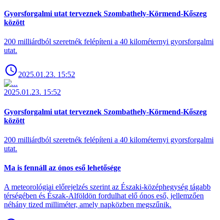
Gyorsforgalmi utat terveznek Szombathely-Körmend-Kőszeg
között
200 milliárdból szeretnék felépíteni a 40 kilométernyi gyorsforgalmi
utat.
2025.01.23. 15:52
2025.01.23. 15:52
Gyorsforgalmi utat terveznek Szombathely-Körmend-Kőszeg
között
200 milliárdból szeretnék felépíteni a 40 kilométernyi gyorsforgalmi
utat.
Ma is fennáll az ónos eső lehetősége
A meteorológiai előrejelzés szerint az Északi-középhegység tágabb
térségében és Észak-Alföldön fordulhat elő ónos eső, jellemzően
néhány tized milliméter, amely napközben megszűnik.