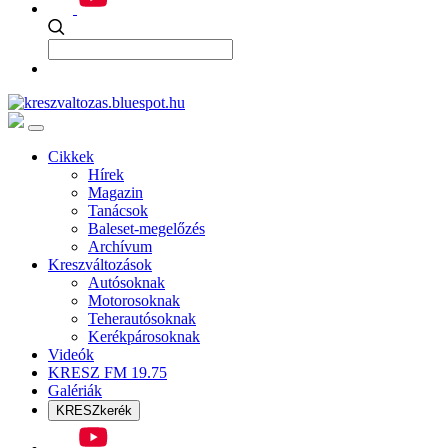
Cikkek
Hírek
Magazin
Tanácsok
Baleset-megelőzés
Archívum
Kreszváltozások
Autósoknak
Motorosoknak
Teherautósoknak
Kerékpárosoknak
Videók
KRESZ FM 19.75
Galériák
KRESZkerék