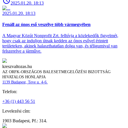
2025.01.20. 18:13
2025.01.20. 18:13
Fenáll az ónos eső veszélye több vármegyében
A Magyar Közút Nonprofit Zrt. felhívja a közlekedők figyelmét,
hogy csak az induljon útnak kedden az ónos esővel érintett
területeken, akinek halaszthatatlan dolga van, és téligumival van
felszerelve a járműve.
kreszvaltozas.hu
AZ ORFK-ORSZÁGOS BALESETMEGELŐZÉSI BIZOTTSÁG
HIVATALOS HONLAPJA
1139 Budapest, Teve u. 4-6.
Telefon:
+36 (1) 443 56 51
Levelezési cím:
1903 Budapest, Pf.: 314.