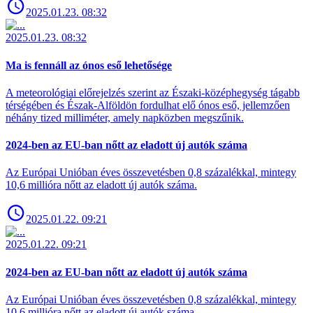
2025.01.23. 08:32
2025.01.23. 08:32
Ma is fennáll az ónos eső lehetősége
A meteorológiai előrejelzés szerint az Északi-középhegység tágabb
térségében és Észak-Alföldön fordulhat elő ónos eső, jellemzően
néhány tized milliméter, amely napközben megszűnik.
2024-ben az EU-ban nőtt az eladott új autók száma
Az Európai Unióban éves összevetésben 0,8 százalékkal, mintegy
10,6 millióra nőtt az eladott új autók száma.
2025.01.22. 09:21
2025.01.22. 09:21
2024-ben az EU-ban nőtt az eladott új autók száma
Az Európai Unióban éves összevetésben 0,8 százalékkal, mintegy
10,6 millióra nőtt az eladott új autók száma.