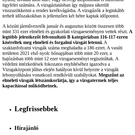
ügyfelei számára. A vizsgáztatásban így májusra sikerült
visszazökkenni a rendes kerékvágásba. A vizsgázók a leginkább
terhelt időszakokban is jellemzően két hétre kaptak időpontot.
A közúti járművezetők január és augusztus között összesen több
mint 331 ezer elméleti és gyakorlati vizsgaeseményen vettek részt.
A
legtöbb jelentkezőt felvonultató B kategóriában 116-117 ezren
kíséreltek meg elméleti és forgalmi vizsgát letenni.
A
szaktanfolyami vizsgák száma meghaladta a 186 ezret. A vasúti
területen 2021 első nyolc hónapjában több mint 20 ezer, a
hajózásban több mint 12 ezer vizsgaeseményt regisztráltak. A
védelmi intézkedések fokozatos enyhítéséhez igazodva a
Vizsgaközpont július elején hatályon kívül helyezte a vizsgák
lebonyolítására vonatkozó rendkívüli szabályokat.
Megszűnt az
elméleti vizsgák létszámkorlátja, így a vizsgatermek teljes
kapacitással működhetnek.
Legfrissebbek
Hírajánló