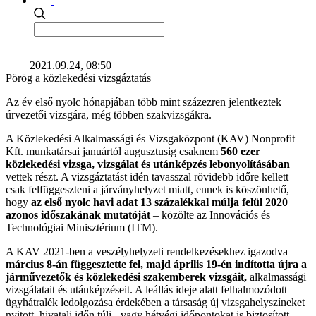
2021.09.24, 08:50
Pörög a közlekedési vizsgáztatás
Az év első nyolc hónapjában több mint százezren jelentkeztek
úrvezetői vizsgára, még többen szakvizsgákra.
A Közlekedési Alkalmassági és Vizsgaközpont (KAV) Nonprofit
Kft. munkatársai januártól augusztusig csaknem
560 ezer
közlekedési vizsga, vizsgálat és utánképzés lebonyolításában
vettek részt. A vizsgáztatást idén tavasszal rövidebb időre kellett
csak felfüggeszteni a járványhelyzet miatt, ennek is köszönhető,
hogy
az első nyolc havi adat 13 százalékkal múlja felül 2020
azonos időszakának mutatóját
– közölte az Innovációs és
Technológiai Minisztérium (ITM).
A KAV 2021-ben a veszélyhelyzeti rendelkezésekhez igazodva
március 8-án függesztette fel, majd április 19-én indította újra a
járművezetők és közlekedési szakemberek vizsgáit,
alkalmassági
vizsgálatait és utánképzéseit. A leállás ideje alatt felhalmozódott
ügyhátralék ledolgozása érdekében a társaság új vizsgahelyszíneket
nyitott, hivatali időn túli-, vagy hétvégi időpontokat is biztosított