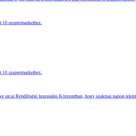
tt 10 szupermarkethez.
tt 10 szupermarkethez.
e utcai Rendőrségi Igazgatási Központban, hogy szakmai napon tekints