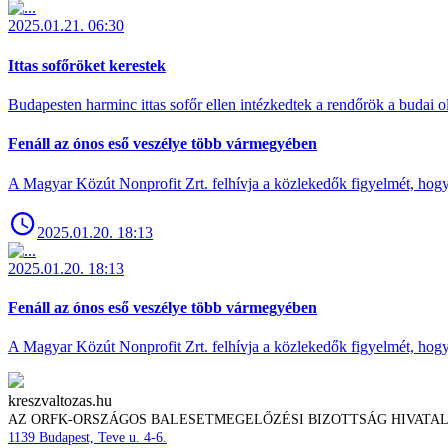
2025.01.21. 06:30
Ittas sofőröket kerestek
Budapesten harminc ittas sofőr ellen intézkedtek a rendőrök a budai ol
Fenáll az ónos eső veszélye több vármegyében
A Magyar Közút Nonprofit Zrt. felhívja a közlekedők figyelmét, hogy c
2025.01.20. 18:13
2025.01.20. 18:13
Fenáll az ónos eső veszélye több vármegyében
A Magyar Közút Nonprofit Zrt. felhívja a közlekedők figyelmét, hogy c
kreszvaltozas.hu
AZ ORFK-ORSZÁGOS BALESETMEGELŐZÉSI BIZOTTSÁG HIVATA
1139 Budapest, Teve u. 4-6.