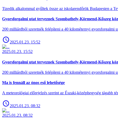
Tizedik alkalommal gyűltek össze az iskolarendőrök Budapesten a Tev
Gyorsforgalmi utat terveznek Szombathely-Körmend-Kőszeg köz
200 milliárdból szeretnék felépíteni a 40 kilométernyi gyorsforgalmi ut
2025.01.23. 15:52
2025.01.23. 15:52
Gyorsforgalmi utat terveznek Szombathely-Körmend-Kőszeg köz
200 milliárdból szeretnék felépíteni a 40 kilométernyi gyorsforgalmi ut
Ma is fennáll az ónos eső lehetősége
A meteorológiai előrejelzés szerint az Északi-középhegység tágabb t
2025.01.23. 08:32
2025.01.23. 08:32