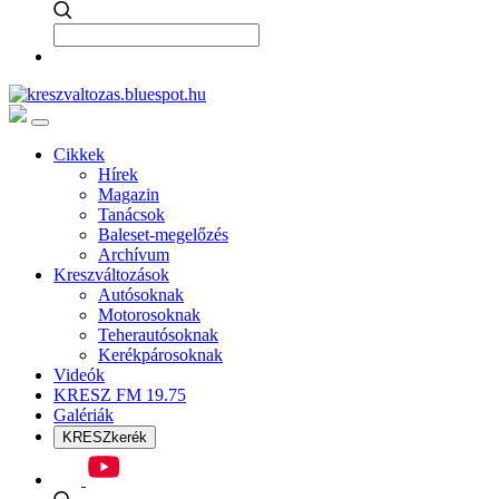
Cikkek
Hírek
Magazin
Tanácsok
Baleset-megelőzés
Archívum
Kreszváltozások
Autósoknak
Motorosoknak
Teherautósoknak
Kerékpárosoknak
Videók
KRESZ FM 19.75
Galériák
KRESZkerék