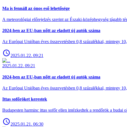
Ma is fennáll az ónos eső lehetősége
A meteorológiai előrejelzés szerint az Északi-középhegység tágabb t
2024-ben az EU-ban nőtt az eladott új autók száma
Az Európai Unióban éves összevetésben 0,8 százalékkal, mintegy 10,6 
2025.01.22. 09:21
2025.01.22. 09:21
2024-ben az EU-ban nőtt az eladott új autók száma
Az Európai Unióban éves összevetésben 0,8 százalékkal, mintegy 10,6 
Ittas sofőröket kerestek
Budapesten harminc ittas sofőr ellen intézkedtek a rendőrök a budai ol
2025.01.21. 06:30