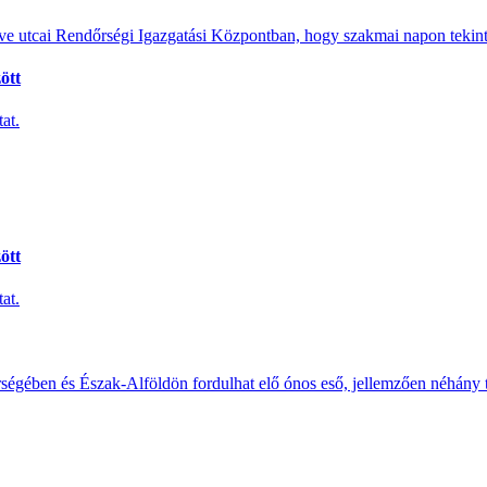
e utcai Rendőrségi Igazgatási Központban, hogy szakmai napon tekints
ött
at.
ött
at.
érségében és Észak-Alföldön fordulhat elő ónos eső, jellemzően néhány