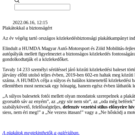
2022.06.16, 12:15
Plakátokkal a biztonságért
Az év végéig tartó országos közlekedésbiztonsági plakátkampányt i
Elindult a HUMDA Magyar Autó-Motorsport és Zöld Mobilitás-fejles
autópályák mellett figyelmeztet a biztonságos közlekedés fontosságár
gondolkodtatják el a közlekedőket.
Tavaly 14 233 személyi sérüléssel járó közúti közlekedési baleset tör
járvány előtti utolsó teljes évben, 2019-ben 602-en haltak meg közúti
száma. A HUMDA célja a súlyos és halálos kimenetelű közlekedési bal
ellentétben most nemcsak egy hónapig, hanem egész évben láthatók le
„A súlyos balesetek fotói mellett olyan mondatok szerepelnek a plaká
gyorsabb sáv az enyém”, az „egy sör nem sör”, az „oda még beférek” v
szabálykövető, felelősségteljes,
defenzív vezetési stílus előnyeire hív
siess, nem éri meg!” a „Ne vezess ittasan!” vagy a „Ne hősködj a m
A plakátok megtekinthetők a galériában.