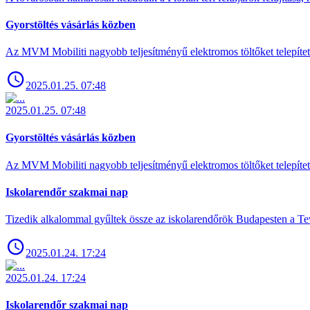
Gyorstöltés vásárlás közben
Az MVM Mobiliti nagyobb teljesítményű elektromos töltőket telepíte
2025.01.25. 07:48
2025.01.25. 07:48
Gyorstöltés vásárlás közben
Az MVM Mobiliti nagyobb teljesítményű elektromos töltőket telepíte
Iskolarendőr szakmai nap
Tizedik alkalommal gyűltek össze az iskolarendőrök Budapesten a Tev
2025.01.24. 17:24
2025.01.24. 17:24
Iskolarendőr szakmai nap