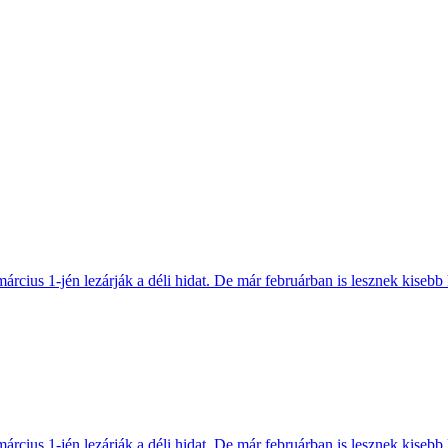
március 1-jén lezárják a déli hidat. De már februárban is lesznek kisebb 
március 1-jén lezárják a déli hidat. De már februárban is lesznek kisebb 