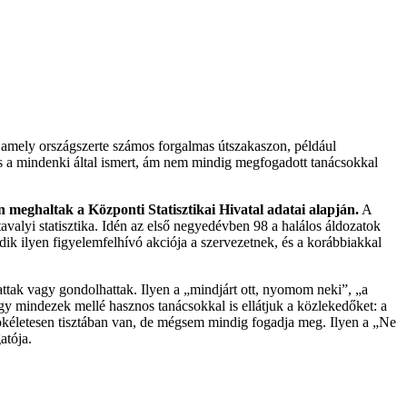
amely országszerte számos forgalmas útszakaszon, például
 és a mindenki által ismert, ám nem mindig megfogadott tanácsokkal
 meghaltak a Központi Statisztikai Hivatal adatai alapján.
A
avalyi statisztika. Idén az első negyedévben 98 a halálos áldozatok
k ilyen figyelemfelhívó akciója a szervezetnek, és a korábbiakkal
ttak vagy gondolhattak. Ilyen a „mindjárt ott, nyomom neki”, „a
gy mindezek mellé hasznos tanácsokkal is ellátjuk a közlekedőket: a
kéletesen tisztában van, de mégsem mindig fogadja meg. Ilyen a „Ne
atója.