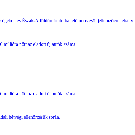
érségében és Észak-Alföldön fordulhat elő ónos eső, jellemzően néhány
millióra nőtt az eladott új autók száma.
millióra nőtt az eladott új autók száma.
dali hétvégi ellenőrzésük során.