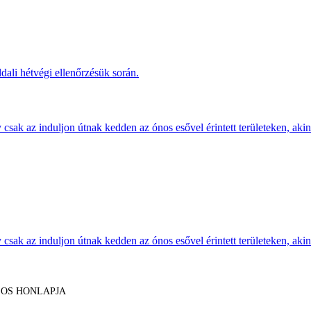
dali hétvégi ellenőrzésük során.
sak az induljon útnak kedden az ónos esővel érintett területeken, akine
sak az induljon útnak kedden az ónos esővel érintett területeken, akine
LOS HONLAPJA