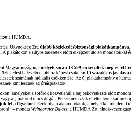
ndított a HUMDA.
ztési Ügynökség Zrt.
újabb közlekedésbiztonsági plakátkampánya,
a. A plakátokon a súlyos balesetek előtti elképzelt utolsó mondatokkal
tént Magyarországon, a
melyek során 18 599-en sérültek meg és 544-en
 közlekedési balesetben, ahhoz képest csaknem 10 százalékos javulás a t
esetek számának radikális csökkentése. Az új plakátkampány a harmadi
sznek kint lesznek az óriásplakátok.
tokon, amelyeket a sofőrök közvetlenül a baj bekövetkezte előtt mondha
agy a „motorral nincs dugó”. Persze nem csak elrettenteni akartunk, í
juk fel a figyelmet
. Ezek olyan alapmondatok, amelyekkel mindenki tö
otoron!”.– mondta
Weingartner Balázs
, a HUMDA Zrt. elnök-vezérigazg