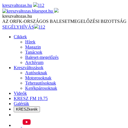
Skip
kreszvaltozas.hu
112
to
content
kreszvaltozas.hu
AZ ORFK-ORSZÁGOS BALESETMEGELŐZÉSI BIZOTTSÁG
SEGÉLYHÍVÁS
112
Cikkek
Hírek
Magazin
Tanácsok
Baleset-megelőzés
Archívum
Kreszváltozások
Autósoknak
Motorosoknak
Teherautósoknak
Kerékpárosoknak
Videók
KRESZ FM 19.75
Galériák
KRESZkerék