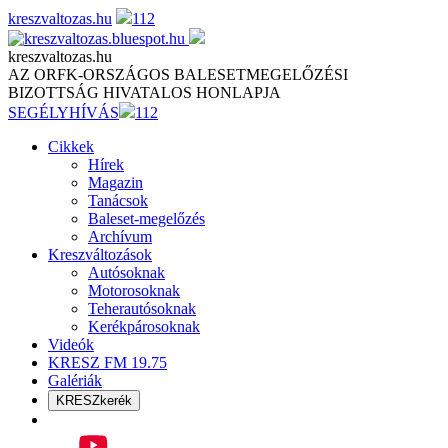
Skip
kreszvaltozas.hu
112
to
content
kreszvaltozas.hu
AZ ORFK-ORSZÁGOS BALESETMEGELŐZÉSI
BIZOTTSÁG HIVATALOS HONLAPJA
SEGÉLYHÍVÁS
112
Cikkek
Hírek
Magazin
Tanácsok
Baleset-megelőzés
Archívum
Kreszváltozások
Autósoknak
Motorosoknak
Teherautósoknak
Kerékpárosoknak
Videók
KRESZ FM 19.75
Galériák
KRESZkerék