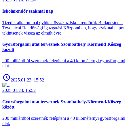
Iskolarendőr szakmai nap
Tizedik alkalommal gyűltek össze az iskolarendőrök Budapesten a
Teve utcai Rendőrségi Igazgatási Központban, hogy szakmai napon
tekintsenek vissza az elmúlt évre.
Gyorsforgalmi utat terveznek Szombathely-Körmend-Kőszeg
között
200 milliárdból szeretnék felépíteni a 40 kilométernyi gyorsforgalmi
utat.
2025.01.23. 15:52
2025.01.23. 15:52
Gyorsforgalmi utat terveznek Szombathely-Körmend-Kőszeg
között
200 milliárdból szeretnék felépíteni a 40 kilométernyi gyorsforgalmi
utat.