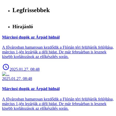
Legfrissebbek
Hírajánló
Márciusi dugók az Árpád hídnál
A fővárosban hamarosan kezdődik a Flórián téri felüljárók felújítása,
március 1-jén lezárják a déli hidat. De már februárban is lesznek
kisebb korlátozások az előkészítés során.
2025.01.27. 08:48
2025.01.27. 08:48
Márciusi dugók az Árpád hídnál
A fővárosban hamarosan kezdődik a Flórián téri felüljárók felújítása,
március 1-jén lezárják a déli hidat. De már februárban is lesznek
kisebb korlátozások az előkészítés során.