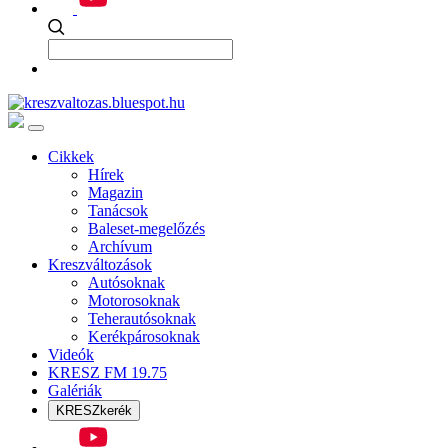
Cikkek
Hírek
Magazin
Tanácsok
Baleset-megelőzés
Archívum
Kreszváltozások
Autósoknak
Motorosoknak
Teherautósoknak
Kerékpárosoknak
Videók
KRESZ FM 19.75
Galériák
KRESZkerék