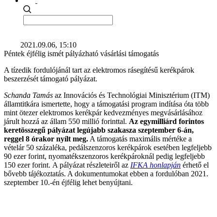
2021.09.06, 15:10
Péntek éjfélig ismét pályázható vásárlási támogatás
A tízedik fordulójánál tart az elektromos rásegítésű kerékpárok
beszerzését támogató pályázat.
Schanda Tamás
az Innovációs és Technológiai Minisztérium (ITM)
államtitkára ismertette, hogy a támogatási program indítása óta több
mint ötezer elektromos kerékpár kedvezményes megvásárlásához
járult hozzá az állam 550 millió forinttal.
Az egymilliárd forintos
keretösszegű pályázat legújabb szakasza szeptember 6-án,
reggel 8 órakor nyílt meg.
A támogatás maximális mértéke a
vételár 50 százaléka, pedálszenzoros kerékpárok esetében legfeljebb
90 ezer forint, nyomatékszenzoros kerékpároknál pedig legfeljebb
150 ezer forint. A pályázat részleteiről az
IFKA honlapján
érhető el
bővebb tájékoztatás. A dokumentumokat ebben a fordulóban 2021.
szeptember 10.-én éjfélig lehet benyújtani.