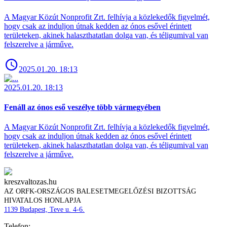
A Magyar Közút Nonprofit Zrt. felhívja a közlekedők figyelmét,
hogy csak az induljon útnak kedden az ónos esővel érintett
területeken, akinek halaszthatatlan dolga van, és téligumival van
felszerelve a járműve.
2025.01.20. 18:13
2025.01.20. 18:13
Fenáll az ónos eső veszélye több vármegyében
A Magyar Közút Nonprofit Zrt. felhívja a közlekedők figyelmét,
hogy csak az induljon útnak kedden az ónos esővel érintett
területeken, akinek halaszthatatlan dolga van, és téligumival van
felszerelve a járműve.
kreszvaltozas.hu
AZ ORFK-ORSZÁGOS BALESETMEGELŐZÉSI BIZOTTSÁG
HIVATALOS HONLAPJA
1139 Budapest, Teve u. 4-6.
Telefon: