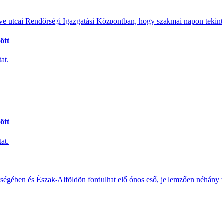
e utcai Rendőrségi Igazgatási Központban, hogy szakmai napon tekints
ött
at.
ött
at.
érségében és Észak-Alföldön fordulhat elő ónos eső, jellemzően néhány