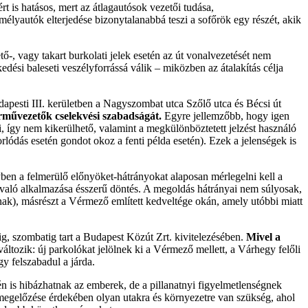
rt is hatásos, mert az átlagautósok vezetői tudása,
élyautók elterjedése bizonytalanabbá teszi a sofőrök egy részét, akik
ő-, vagy takart burkolati jelek esetén az út vonalvezetését nem
ési baleseti veszélyforrássá válik – miközben az átalakítás célja
dapesti III. kerületben a Nagyszombat utca Szőlő utca és Bécsi út
rművezetők cselekvési szabadságát.
Egyre jellemzőbb, hogy igen
, így nem kikerülhető, valamint a megkülönböztetett jelzést használó
rlódás esetén gondot okoz a fenti példa esetén). Ezek a jelenségek is
en a felmerülő előnyöket-hátrányokat alaposan mérlegelni kell a
 való alkalmazása ésszerű döntés. A megoldás hátrányai nem súlyosak,
nak), másrészt a Vérmező említett kedveltége okán, amely utóbbi miatt
éig, szombatig tart a Budapest Közút Zrt. kivitelezésében.
Mivel a
változik: új parkolókat jelölnek ki a Vérmező mellett, a Várhegy felőli
gy felszabadul a járda.
tén is hibázhatnak az emberek, de a pillanatnyi figyelmetlenségnek
 megelőzése érdekében olyan utakra és környezetre van szükség, ahol