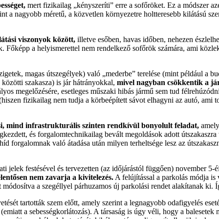
ességet,
mert fizikailag „kényszeríti” erre a sofőröket. Ez a módszer azé
t a nagyobb méretű, a közvetlen környezetre holtteresebb kilátású szem
látási viszonyok között,
illetve esőben, havas időben, nehezen észlelhet
 Főképp a helyismerettel nem rendelkező sofőrök számára, ami közleked
szigetek, magas útszegélyek) való „mederbe” terelése (mint például a bu
közötti szakasza) is jár hátrányokkal,
mivel nagyban csökkentik a já
ályos megelőzésére, esetleges műszaki hibás jármű sem tud félrehúzódni
szen fizikailag nem tudja a körbeépített sávot elhagyni az autó, ami to
, mind infrastrukturális szinten rendkívül bonyolult feladat,
amelyb
egkezdett, és forgalomtechnikailag bevált megoldások adott útszakaszra
íd forgalomnak való átadása után milyen terheltsége lesz az útszakasz
ati jelek festésével és tervezetten (az időjárástól függően) november 5-
elentősen nem zavarja a kivitelezés.
A felújítással a parkolás módja is 
t módosítva a szegéllyel párhuzamos új parkolási rendet alakítanak ki. Í
etését tartották szem előtt, amely szerint a legnagyobb odafigyelés ese
miatt a sebességkorlátozás). A társaság is úgy véli, hogy a balesetek