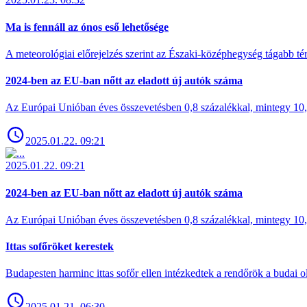
Ma is fennáll az ónos eső lehetősége
A meteorológiai előrejelzés szerint az Északi-középhegység tágabb t
2024-ben az EU-ban nőtt az eladott új autók száma
Az Európai Unióban éves összevetésben 0,8 százalékkal, mintegy 10,6 
2025.01.22. 09:21
2025.01.22. 09:21
2024-ben az EU-ban nőtt az eladott új autók száma
Az Európai Unióban éves összevetésben 0,8 százalékkal, mintegy 10,6 
Ittas sofőröket kerestek
Budapesten harminc ittas sofőr ellen intézkedtek a rendőrök a budai ol
2025.01.21. 06:30