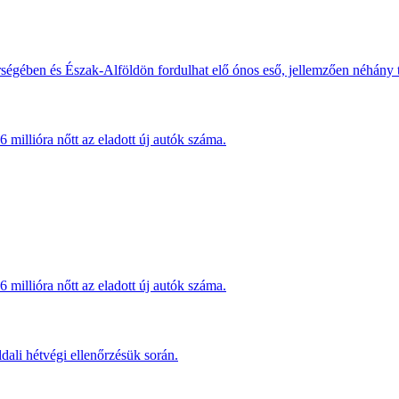
érségében és Észak-Alföldön fordulhat elő ónos eső, jellemzően néhány
millióra nőtt az eladott új autók száma.
millióra nőtt az eladott új autók száma.
dali hétvégi ellenőrzésük során.