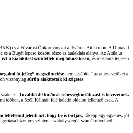
KK) és a Fővárosi Önkormányzat a fővárosi Attila úton. A Dunával
s a Bugát lépcső közötti része az átalakítás alanya. Az Attila út
 ezt a kialakítást szüntették meg fokozatosan,
és mostanra teljesen
orgalmi út jelleg” megszüntetése
nem „csábítja” az autóvezetőket a
úton viszonylag
sűrűn alakítottak ki szigetes
s szakaszt.
Továbbá 40 km/órás sebességkorlátozást is bevezetnek.
lmi időben, a Széll Kálmán felé haladó oldalon jellemző csak. A
 feltétlenül jelenti azt, hogy be is tartják
, főképp egy egyenes, jól
zigorítása bizonyos szinten a szabályszegők számát növelheti,