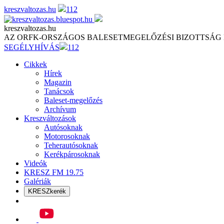
Skip
kreszvaltozas.hu
112
to
content
kreszvaltozas.hu
AZ ORFK-ORSZÁGOS BALESETMEGELŐZÉSI BIZOTTSÁG
SEGÉLYHÍVÁS
112
Cikkek
Hírek
Magazin
Tanácsok
Baleset-megelőzés
Archívum
Kreszváltozások
Autósoknak
Motorosoknak
Teherautósoknak
Kerékpárosoknak
Videók
KRESZ FM 19.75
Galériák
KRESZkerék