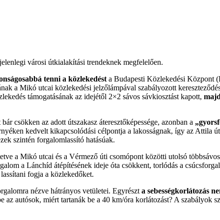
elenlegi városi útkialakítási trendeknek megfelelően.
tonságosabbá tenni a közlekedést
a Budapesti Közlekedési Központ (B
k a Mikó utcai közlekedési jelzőlámpával szabályozott kereszteződése é
zlekedés támogatásának az idejétől 2×2 sávos sávkiosztást kapott,
majd
mert bár csökken az adott útszakasz áteresztőképessége, azonban a
„gyorsf
yéken kedvelt kikapcsolódási célpontja a lakosságnak, így az Attila 
zek szintén forgalomlassító hatásúak.
ntetve a Mikó utcai és a Vérmező úti csomópont közötti utolsó többsávo
galom a Lánchíd átépítésének ideje óta csökkent, torlódás a csúcsforga
lassítani fogja a közlekedőket.
rgalomra nézve hátrányos vetületei. Egyrészt
a sebességkorlátozás nem
e az autósok, miért tartanák be a 40 km/óra korlátozást? A szabályok s