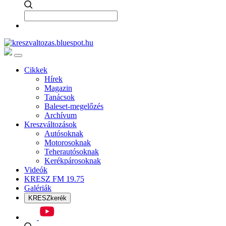
Cikkek
Hírek
Magazin
Tanácsok
Baleset-megelőzés
Archívum
Kreszváltozások
Autósoknak
Motorosoknak
Teherautósoknak
Kerékpárosoknak
Videók
KRESZ FM 19.75
Galériák
KRESZkerék