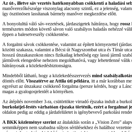
Az út-, illetve sáv vezetés hatékonyabban csökkenti a haladási seb
manőverezőkészsége viszonylag alacsony szintű, ez a jelenség, valamin
így ösztönösen lassítanak bármely manőver megkezdése előtt.
A bonyolulttá váló sáv-vezetések, járdaszigetek hátránya, hogy
rossz 
természetes módon követő sávon való szabályos haladás nehézzé válik.
éppen a balesetveszély csökkentése.
A forgalmi sávok csökkentése, valamint az épített környezettel (járda
közötti szakasza, valamint a Bécsi út Nagyszombat utca és Tímár utca 
hosszú útszakaszokon nincs fizikailag lehetőség egy lassú jármű szab
járművek elengedése nehezen megoldhatóvá, vagy lehetetlenné válik (hi
hátrányosak a közlekedésbiztonságra.
Mindebből látható, hogy a közlekedésszervezés
mind szabályalkotási
döntés előtt.
Visszatérve az Attila úti példára
, itt a már korábban m
egyrészt az útszakasz csökkenő forgalma (persze kérdés, hogy a Lánch
magas a gyalogosjelenlét a környéken.
Az átépítés november 3-ra, csütörtökre virradó éjszaka indult a burkol
burkolatjel-festés várhatóan éjszaka történik, ezért a forgalmat j
oldalon pedig az eddig a járdafelületet is igénybevevő parkolási rende
A BKK közleménye szerint
az átalakítás során a „Vision Zero” alapv
semmiképpen nem szabadna súlyos sérülésekhez és halálhoz vezetnie (e