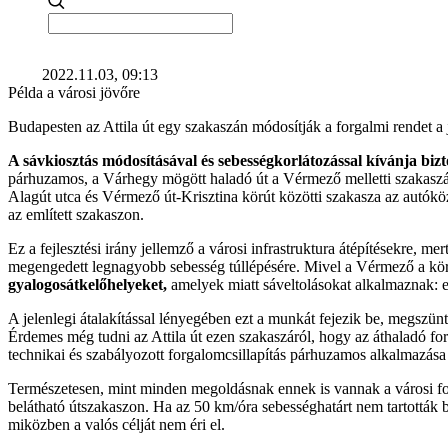
2022.11.03, 09:13
Példa a városi jövőre
Budapesten az Attila út egy szakaszán módosítják a forgalmi rendet a j
A sávkiosztás módosításával és sebességkorlátozással kívánja biz
párhuzamos, a Várhegy mögött haladó út a Vérmező melletti szakaszána
Alagút utca és Vérmező út-Krisztina körút közötti szakasza az autókö
az említett szakaszon.
Ez a fejlesztési irány jellemző a városi infrastruktura átépítésekre, 
megengedett legnagyobb sebesség túllépésére. Mivel a Vérmező a körn
gyalogosátkelőhelyeket,
amelyek miatt sáveltolásokat alkalmaznak: e
A jelenlegi átalakítással lényegében ezt a munkát fejezik be, megszü
Érdemes még tudni az Attila út ezen szakaszáról, hogy az áthaladó for
technikai és szabályozott forgalomcsillapítás párhuzamos alkalmazása 
Természetesen, mint minden megoldásnak ennek is vannak a városi fo
belátható útszakaszon. Ha az 50 km/óra sebességhatárt nem tartották b
miközben a valós célját nem éri el.