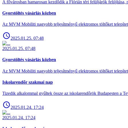
A fővárosban hamarosan kezdődik a Flórián téri felüljárók felújítása, 
Gyorstöltés vásárlás közben
Az MVM Mobiliti nagyobb teljesítményű elektromos töltőket telepíte
2025.01.25. 07:48
2025.01.25. 07:48
Gyorstöltés vásárlás közben
Az MVM Mobiliti nagyobb teljesítményű elektromos töltőket telepíte
Iskolarendőr szakmai nap
Tizedik alkalommal gyűltek össze az iskolarendőrök Budapesten a Tev
2025.01.24. 17:24
2025.01.24. 17:24