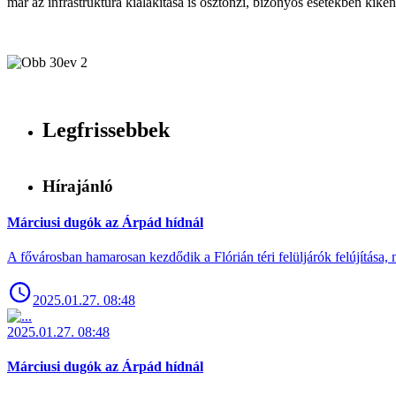
már az infrastruktúra kialakítása is ösztönzi, bizonyos esetekben kiké
Legfrissebbek
Hírajánló
Márciusi dugók az Árpád hídnál
A fővárosban hamarosan kezdődik a Flórián téri felüljárók felújítása, 
2025.01.27. 08:48
2025.01.27. 08:48
Márciusi dugók az Árpád hídnál