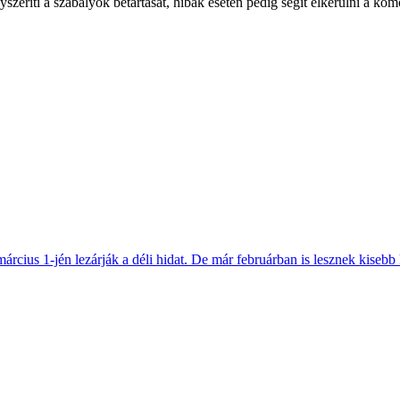
nyszeríti a szabályok betartását, hibák esetén pedig segít elkerülni a 
március 1-jén lezárják a déli hidat. De már februárban is lesznek kisebb 