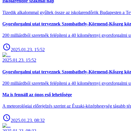
Iskolarendőr szakmai nap
Tizedik alkalommal gyűltek össze az iskolarendőrök Budapesten a Tev
Gyorsforgalmi utat terveznek Szombathely-Körmend-Kőszeg köz
200 milliárdból szeretnék felépíteni a 40 kilométernyi gyorsforgalmi ut
2025.01.23. 15:52
2025.01.23. 15:52
Gyorsforgalmi utat terveznek Szombathely-Körmend-Kőszeg köz
200 milliárdból szeretnék felépíteni a 40 kilométernyi gyorsforgalmi ut
Ma is fennáll az ónos eső lehetősége
A meteorológiai előrejelzés szerint az Északi-középhegység tágabb t
2025.01.23. 08:32
2025.01.23. 08:32