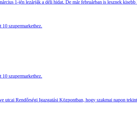
március 1-jén lezárják a déli hidat. De már februárban is lesznek kisebb 
tt 10 szupermarkethez.
tt 10 szupermarkethez.
e utcai Rendőrségi Igazgatási Központban, hogy szakmai napon tekints