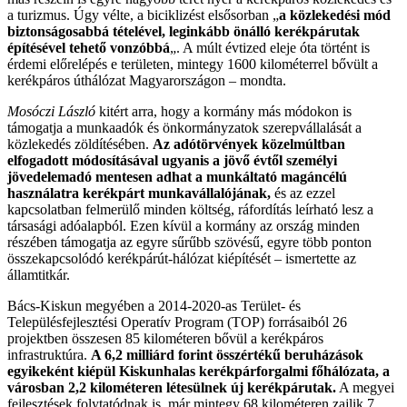
a turizmus. Úgy vélte, a biciklizést elsősorban „
a közlekedési mód
biztonságosabbá tételével, leginkább önálló kerékpárutak
építésével tehető vonzóbbá
„. A múlt évtized eleje óta történt is
érdemi előrelépés e területen, mintegy 1600 kilométerrel bővült a
kerékpáros úthálózat Magyarországon – mondta.
Mosóczi László
kitért arra, hogy a kormány más módokon is
támogatja a munkaadók és önkormányzatok szerepvállalását a
közlekedés zöldítésében.
Az adótörvények közelmúltban
elfogadott módosításával ugyanis a jövő évtől személyi
jövedelemadó mentesen adhat a munkáltató magáncélú
használatra kerékpárt munkavállalójának,
és az ezzel
kapcsolatban felmerülő minden költség, ráfordítás leírható lesz a
társasági adóalapból. Ezen kívül a kormány az ország minden
részében támogatja az egyre sűrűbb szövésű, egyre több ponton
összekapcsolódó kerékpárút-hálózat kiépítését – ismertette az
államtitkár.
Bács-Kiskun megyében a 2014-2020-as Terület- és
Településfejlesztési Operatív Program (TOP) forrásaiból 26
projektben összesen 85 kilométeren bővül a kerékpáros
infrastruktúra.
A 6,2 milliárd forint összértékű beruházások
egyikeként kiépül Kiskunhalas kerékpárforgalmi főhálózata, a
városban 2,2 kilométeren létesülnek új kerékpárutak.
A megyei
fejlesztések folytatódnak is, már mintegy 68 kilométeren zajlik 7