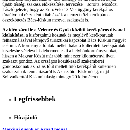
újabb térségi szakasz előkészítése, tervezése – sorolta. Mosóczi
László jelezte, hogy az EuroVelo 13 Vasfüggöny kerékpáros
túraútvonal részeként kitáblázzák a nemzetközi kerékpáros
összeköttetés Bács-Kiskun megyei szakaszát is.
Az idén zárul le a Velence és Gyula közötti kerékpáros útvonal
kialakítása,
a kisforgalmú közutak és meglévő kerékpárutak
felhasználásával létrejövő turisztikai kapcsolat Bács-Kiskun megyét
is érinti. A kormány a főutak mellett haladó külterületi kerékpárutak
kezelésbe vételével is tehermentesíti a helyi önkormányzatokat,
hiszen a Magyar Közút már több mint ezer kilométernyi ilyen
szakaszt gondoz. Az országos közútkezelő szakemberei
gondoskodnak az 53-as főút mellett futó kerékpárút külterületi
szakaszainak fenntartásáról is Akasztótól Kiskőrösig, majd
Soltvadkerttől Kiskunhalasig mintegy 20 kilométeren.
Legfrissebbek
Hírajánló
Márciusi dugók az Árpád hídnál