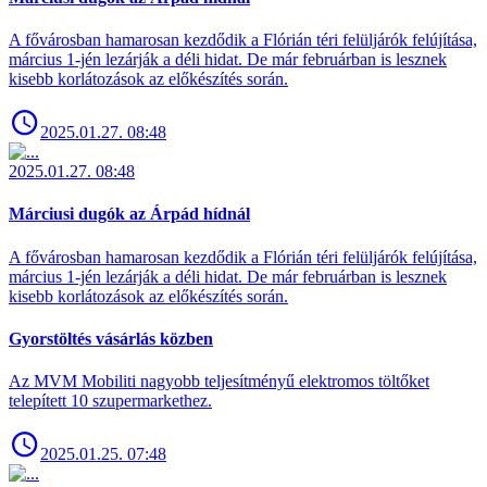
A fővárosban hamarosan kezdődik a Flórián téri felüljárók felújítása,
március 1-jén lezárják a déli hidat. De már februárban is lesznek
kisebb korlátozások az előkészítés során.
2025.01.27. 08:48
2025.01.27. 08:48
Márciusi dugók az Árpád hídnál
A fővárosban hamarosan kezdődik a Flórián téri felüljárók felújítása,
március 1-jén lezárják a déli hidat. De már februárban is lesznek
kisebb korlátozások az előkészítés során.
Gyorstöltés vásárlás közben
Az MVM Mobiliti nagyobb teljesítményű elektromos töltőket
telepített 10 szupermarkethez.
2025.01.25. 07:48