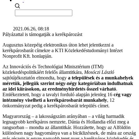
2021.06.26, 08:18
Pályázattal is támogatják a kerékpározást
Augusztus közepéig elektronikus úton lehet jelentkezni a
kerékpárosbarát címekre a KTI Közlekedéstudományi Intézet
Nonprofit Kft. honlapján.
Az Innovációs és Technológiai Minisztérium (ITM)
közlekedéspolitikáért felelős államtitkára,
Mosóczi László
sajtótájékoztatón elmondta, hogy
a települések és a munkahelyek
méretük, jellegük szerint négy-négy kategóriában indulhatnak
az idei kiírásokon, az eredményhirdetés ősszel várható
.
Emlékeztetett, hogy a tavalyi forduló alapján jelenleg 16
cég vagy
intézmény viselheti a kerékpárosbarát munkahely
, 12
önkormányzat pedig a kerékpárosbarát település címet.
Magyarország – a lakosságszám arányában – a világ harmadik
legnagyobb kerékpáros nemzete, Dánia és Hollandia előzi meg a
rangsorban – mondta az államtitkár. Hozzátette, hogy az Alföldön
különösen nagy hagyománya van a biciklizésnek, de mára az ország
más részein is egyre nagyobb teret nyer a kerékpáros közlekedés és