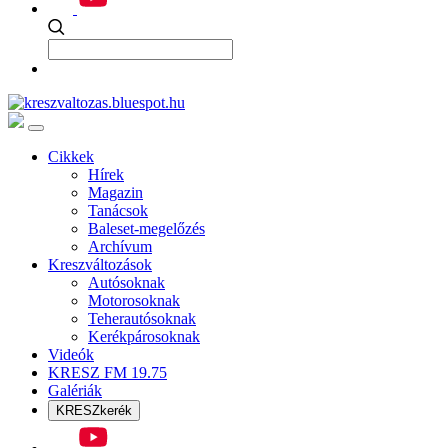
Cikkek
Hírek
Magazin
Tanácsok
Baleset-megelőzés
Archívum
Kreszváltozások
Autósoknak
Motorosoknak
Teherautósoknak
Kerékpárosoknak
Videók
KRESZ FM 19.75
Galériák
KRESZkerék