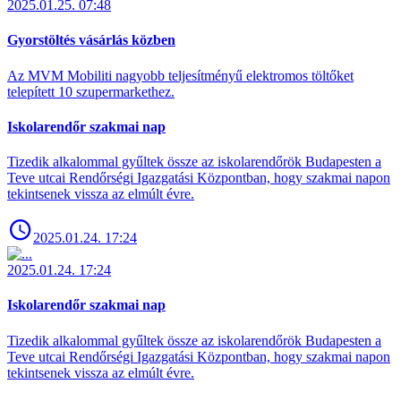
2025.01.25. 07:48
Gyorstöltés vásárlás közben
Az MVM Mobiliti nagyobb teljesítményű elektromos töltőket
telepített 10 szupermarkethez.
Iskolarendőr szakmai nap
Tizedik alkalommal gyűltek össze az iskolarendőrök Budapesten a
Teve utcai Rendőrségi Igazgatási Központban, hogy szakmai napon
tekintsenek vissza az elmúlt évre.
2025.01.24. 17:24
2025.01.24. 17:24
Iskolarendőr szakmai nap
Tizedik alkalommal gyűltek össze az iskolarendőrök Budapesten a
Teve utcai Rendőrségi Igazgatási Központban, hogy szakmai napon
tekintsenek vissza az elmúlt évre.