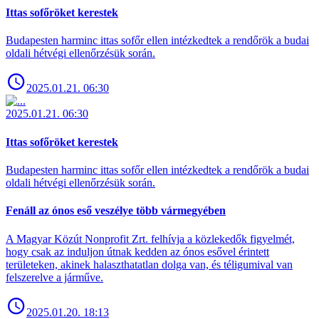
Ittas sofőröket kerestek
Budapesten harminc ittas sofőr ellen intézkedtek a rendőrök a budai
oldali hétvégi ellenőrzésük során.
2025.01.21. 06:30
2025.01.21. 06:30
Ittas sofőröket kerestek
Budapesten harminc ittas sofőr ellen intézkedtek a rendőrök a budai
oldali hétvégi ellenőrzésük során.
Fenáll az ónos eső veszélye több vármegyében
A Magyar Közút Nonprofit Zrt. felhívja a közlekedők figyelmét,
hogy csak az induljon útnak kedden az ónos esővel érintett
területeken, akinek halaszthatatlan dolga van, és téligumival van
felszerelve a járműve.
2025.01.20. 18:13