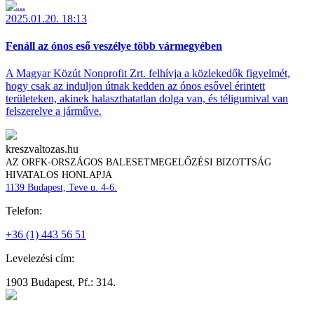
2025.01.20. 18:13
Fenáll az ónos eső veszélye több vármegyében
A Magyar Közút Nonprofit Zrt. felhívja a közlekedők figyelmét,
hogy csak az induljon útnak kedden az ónos esővel érintett
területeken, akinek halaszthatatlan dolga van, és téligumival van
felszerelve a járműve.
kreszvaltozas.hu
AZ ORFK-ORSZÁGOS BALESETMEGELŐZÉSI BIZOTTSÁG
HIVATALOS HONLAPJA
1139 Budapest, Teve u. 4-6.
Telefon:
+36 (1) 443 56 51
Levelezési cím:
1903 Budapest, Pf.: 314.