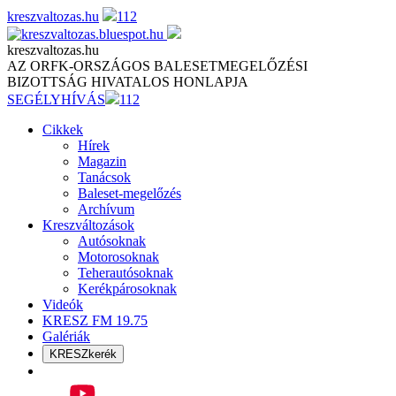
Skip
kreszvaltozas.hu
112
to
content
kreszvaltozas.hu
AZ ORFK-ORSZÁGOS BALESETMEGELŐZÉSI
BIZOTTSÁG HIVATALOS HONLAPJA
SEGÉLYHÍVÁS
112
Cikkek
Hírek
Magazin
Tanácsok
Baleset-megelőzés
Archívum
Kreszváltozások
Autósoknak
Motorosoknak
Teherautósoknak
Kerékpárosoknak
Videók
KRESZ FM 19.75
Galériák
KRESZkerék