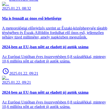
2025.01.23. 08:32
Ma is fennáll az ónos eső lehetősége
A meteorológiai előrejelzés szerint az Északi-középhegység tágabb
térségében és Észak-Alföldön fordulhat elő ónos eső, jellemzően
néhány tized milliméter, amely napközben megszűnik.
2024-ben az EU-ban nőtt az eladott új autók száma
Az Európai Unióban éves összevetésben 0,8 százalékkal, mintegy
10,6 millióra nőtt az eladott új autók száma.
2025.01.22. 09:21
2025.01.22. 09:21
2024-ben az EU-ban nőtt az eladott új autók száma
Az Európai Unióban éves összevetésben 0,8 százalékkal, mintegy
10,6 millióra nőtt az eladott új autók száma.