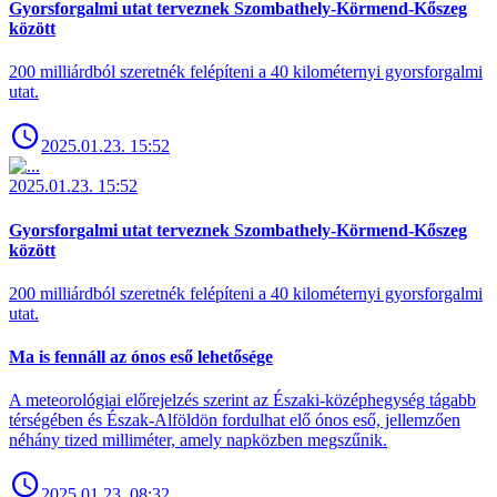
Gyorsforgalmi utat terveznek Szombathely-Körmend-Kőszeg
között
200 milliárdból szeretnék felépíteni a 40 kilométernyi gyorsforgalmi
utat.
2025.01.23. 15:52
2025.01.23. 15:52
Gyorsforgalmi utat terveznek Szombathely-Körmend-Kőszeg
között
200 milliárdból szeretnék felépíteni a 40 kilométernyi gyorsforgalmi
utat.
Ma is fennáll az ónos eső lehetősége
A meteorológiai előrejelzés szerint az Északi-középhegység tágabb
térségében és Észak-Alföldön fordulhat elő ónos eső, jellemzően
néhány tized milliméter, amely napközben megszűnik.
2025.01.23. 08:32