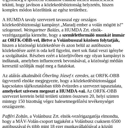
tekinti, hogy javítson a közlekedésbiztonság helyzetén, hiszen
komplex módon közelítünk az egész területhez.
A HUMDA tavaly szervezett tavasszal egy országos
közlekedésbiztonsági kampányt „Maradj ember a volán mögött is!”
szlogennel.
Weingartner Balázs
, a HUMDA Zrt. elnök-
vezérigazgatója kiemelte, hogy a
szemléletformáló munkát immár
az ORFK-OBB-vel, illetve a Volánbusszal közösen folytatják,
hiszen a közösségi közlekedésre és azon belül az autóbuszos
közlekedésre azért is oda kell figyelni, mert sok fiatal veszi igénybe
a szolgáltatást. Részben ezért a közeljövőben egy olyan kampányt is
indítanak, amelyben influencerek bevonásával, a közösségi médián
keresztül szólítják majd meg a fiatalokat.
Az aláírás alkalmából
Óberling József r. ezredes
, az ORFK-OBB
ügyvezető elnöke megjegyezte, hogy a közlekedésbiztonsággal
kapcsolatos tájékoztatásban több évtizedes a szervezet tapasztalata,
amelyeket szívesen megoszt a HUMDA-val.
Az ORFK-OBB
szervezet keretein belül területi szinten összesen 20, helyi szinten
mintegy 150 bizottság végez balesetmegelőzési tevékenységet
országszerte.
Pafféri Zoltán
, a Volánbusz Zrt. elnök-vezérigazgatója elmondta,
hogy a MÁV-Volán-csoport tagjaként a Volánbusz csaknem 6500
autóbuszával és több mint 18 ezer munkavállalójával a közúti