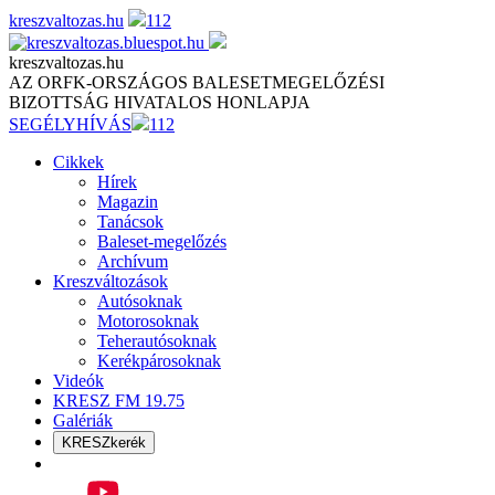
Skip
kreszvaltozas.hu
112
to
content
kreszvaltozas.hu
AZ ORFK-ORSZÁGOS BALESETMEGELŐZÉSI
BIZOTTSÁG HIVATALOS HONLAPJA
SEGÉLYHÍVÁS
112
Cikkek
Hírek
Magazin
Tanácsok
Baleset-megelőzés
Archívum
Kreszváltozások
Autósoknak
Motorosoknak
Teherautósoknak
Kerékpárosoknak
Videók
KRESZ FM 19.75
Galériák
KRESZkerék