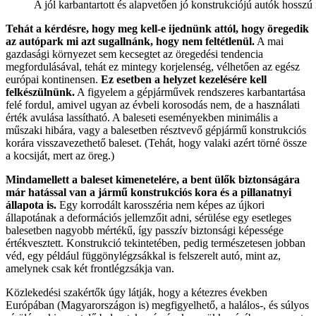
A jól karbantartott és alapvetően jó konstrukciójú autók hosszú 
Tehát a kérdésre, hogy meg kell-e ijednünk attól, hogy öregedik
az autópark mi azt sugallnánk, hogy nem feltétlenül.
A mai
gazdasági környezet sem kecsegtet az öregedési tendencia
megfordulásával, tehát ez mintegy korjelenség, vélhetően az egész
európai kontinensen.
Ez esetben a helyzet kezelésére kell
felkészülnünk.
A figyelem a gépjárművek rendszeres karbantartása
felé fordul, amivel ugyan az évbeli korosodás nem, de a használati
érték avulása lassítható. A baleseti eseményekben minimális a
műszaki hibára, vagy a balesetben résztvevő gépjármű konstrukciós
korára visszavezethető baleset. (Tehát, hogy valaki azért törné össze
a kocsiját, mert az öreg.)
Mindamellett a baleset kimenetelére, a bent ülők biztonságára
már hatással van a jármű konstrukciós kora és a pillanatnyi
állapota is.
Egy korrodált karosszéria nem képes az újkori
állapotának a deformációs jellemzőit adni, sérülése egy esetleges
balesetben nagyobb mértékű, így passzív biztonsági képessége
értékvesztett. Konstrukció tekintetében, pedig természetesen jobban
véd, egy például függönylégzsákkal is felszerelt autó, mint az,
amelynek csak két frontlégzsákja van.
Közlekedési szakértők úgy látják, hogy a kétezres években
Európában (Magyarországon is) megfigyelhető, a halálos-, és súlyos