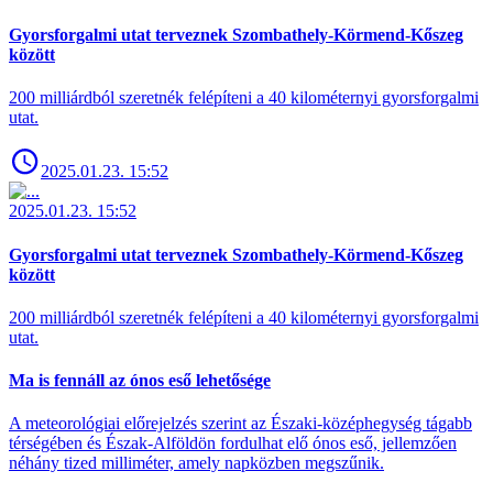
Gyorsforgalmi utat terveznek Szombathely-Körmend-Kőszeg
között
200 milliárdból szeretnék felépíteni a 40 kilométernyi gyorsforgalmi
utat.
2025.01.23. 15:52
2025.01.23. 15:52
Gyorsforgalmi utat terveznek Szombathely-Körmend-Kőszeg
között
200 milliárdból szeretnék felépíteni a 40 kilométernyi gyorsforgalmi
utat.
Ma is fennáll az ónos eső lehetősége
A meteorológiai előrejelzés szerint az Északi-középhegység tágabb
térségében és Észak-Alföldön fordulhat elő ónos eső, jellemzően
néhány tized milliméter, amely napközben megszűnik.