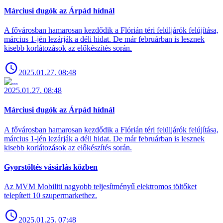
Márciusi dugók az Árpád hídnál
A fővárosban hamarosan kezdődik a Flórián téri felüljárók felújítása,
március 1-jén lezárják a déli hidat. De már februárban is lesznek
kisebb korlátozások az előkészítés során.
2025.01.27. 08:48
2025.01.27. 08:48
Márciusi dugók az Árpád hídnál
A fővárosban hamarosan kezdődik a Flórián téri felüljárók felújítása,
március 1-jén lezárják a déli hidat. De már februárban is lesznek
kisebb korlátozások az előkészítés során.
Gyorstöltés vásárlás közben
Az MVM Mobiliti nagyobb teljesítményű elektromos töltőket
telepített 10 szupermarkethez.
2025.01.25. 07:48