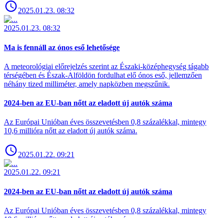
2025.01.23. 08:32
2025.01.23. 08:32
Ma is fennáll az ónos eső lehetősége
A meteorológiai előrejelzés szerint az Északi-középhegység tágabb
térségében és Észak-Alföldön fordulhat elő ónos eső, jellemzően
néhány tized milliméter, amely napközben megszűnik.
2024-ben az EU-ban nőtt az eladott új autók száma
Az Európai Unióban éves összevetésben 0,8 százalékkal, mintegy
10,6 millióra nőtt az eladott új autók száma.
2025.01.22. 09:21
2025.01.22. 09:21
2024-ben az EU-ban nőtt az eladott új autók száma
Az Európai Unióban éves összevetésben 0,8 százalékkal, mintegy