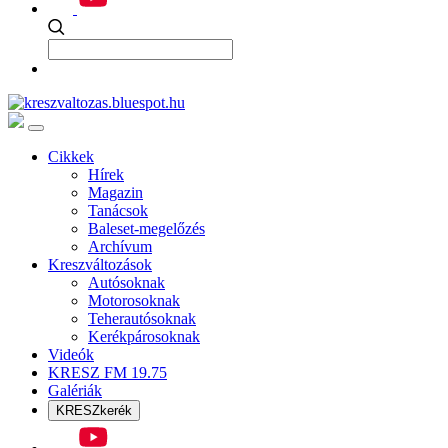
Cikkek
Hírek
Magazin
Tanácsok
Baleset-megelőzés
Archívum
Kreszváltozások
Autósoknak
Motorosoknak
Teherautósoknak
Kerékpárosoknak
Videók
KRESZ FM 19.75
Galériák
KRESZkerék