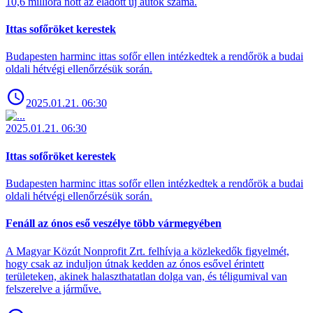
10,6 millióra nőtt az eladott új autók száma.
Ittas sofőröket kerestek
Budapesten harminc ittas sofőr ellen intézkedtek a rendőrök a budai
oldali hétvégi ellenőrzésük során.
2025.01.21. 06:30
2025.01.21. 06:30
Ittas sofőröket kerestek
Budapesten harminc ittas sofőr ellen intézkedtek a rendőrök a budai
oldali hétvégi ellenőrzésük során.
Fenáll az ónos eső veszélye több vármegyében
A Magyar Közút Nonprofit Zrt. felhívja a közlekedők figyelmét,
hogy csak az induljon útnak kedden az ónos esővel érintett
területeken, akinek halaszthatatlan dolga van, és téligumival van
felszerelve a járműve.