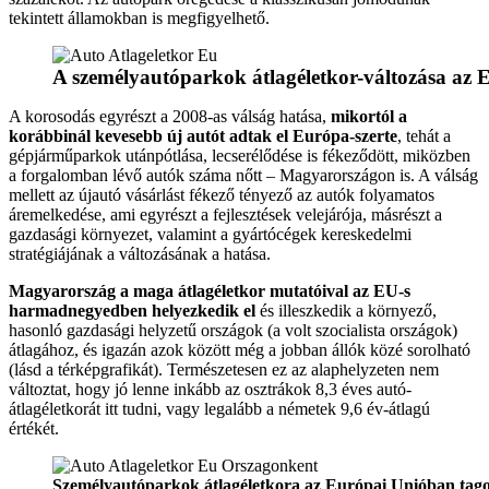
tekintett államokban is megfigyelhető.
A személyautóparkok átlagéletkor-változása az 
A korosodás egyrészt a 2008-as válság hatása,
mikortól a
korábbinál kevesebb új autót adtak el Európa-szerte
, tehát a
gépjárműparkok utánpótlása, lecserélődése is fékeződött, miközben
a forgalomban lévő autók száma nőtt – Magyarországon is. A válság
mellett az újautó vásárlást fékező tényező az autók folyamatos
áremelkedése, ami egyrészt a fejlesztések velejárója, másrészt a
gazdasági környezet, valamint a gyártócégek kereskedelmi
stratégiájának a változásának a hatása.
Magyarország a maga átlagéletkor mutatóival az EU-s
harmadnegyedben helyezkedik el
és illeszkedik a környező,
hasonló gazdasági helyzetű országok (a volt szocialista országok)
átlagához, és igazán azok között még a jobban állók közé sorolható
(lásd a térképgrafikát). Természetesen ez az alaphelyzeten nem
változtat, hogy jó lenne inkább az osztrákok 8,3 éves autó-
átlagéletkorát itt tudni, vagy legalább a németek 9,6 év-átlagú
értékét.
Személyautóparkok átlagéletkora az Európai Unióban tag