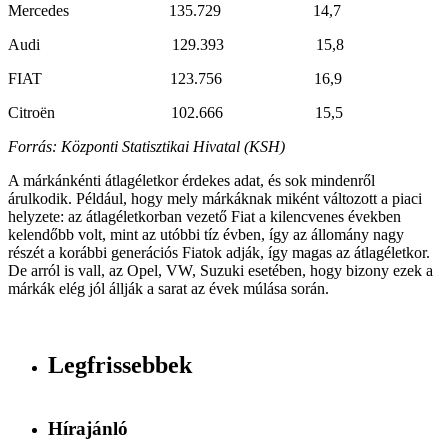
Mercedes 135.729 14,7
Audi 129.393 15,8
FIAT 123.756 16,9
Citroën 102.666 15,5
Forrás: Központi Statisztikai Hivatal (KSH)
A márkánkénti átlagéletkor érdekes adat, és sok mindenről
árulkodik. Például, hogy mely márkáknak miként változott a piaci
helyzete: az átlagéletkorban vezető Fiat a kilencvenes években
kelendőbb volt, mint az utóbbi tíz évben, így az állomány nagy
részét a korábbi generációs Fiatok adják, így magas az átlagéletkor.
De arról is vall, az Opel, VW, Suzuki esetében, hogy bizony ezek a
márkák elég jól állják a sarat az évek múlása során.
Legfrissebbek
Hírajánló