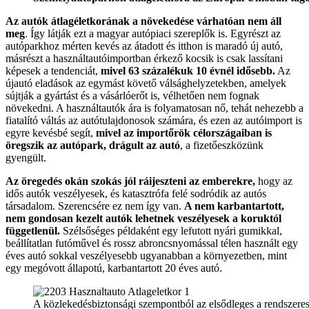
Az autók átlagéletkorának a növekedése várhatóan nem áll
meg
. Így látják ezt a magyar autópiaci szereplők is. Egyrészt az
autóparkhoz mérten kevés az átadott és itthon is maradó új autó,
másrészt a használtautóimportban érkező kocsik is csak lassítani
képesek a tendenciát,
mivel 63 százalékuk 10 évnél idősebb.
Az
újautó eladások az egymást követő válsághelyzetekben, amelyek
sújtják a gyártást és a vásárlóerőt is, vélhetően nem fognak
növekedni. A használtautók ára is folyamatosan nő, tehát nehezebb a
fiatalító váltás az autótulajdonosok számára, és ezen az autóimport is
egyre kevésbé segít,
mivel az importőrök célországaiban is
öregszik az autópark, drágult az autó
, a fizetőeszközünk
gyengült.
Az öregedés okán szokás jól ráijeszteni az emberekre,
hogy az
idős autók veszélyesek, és katasztrófa felé sodródik az autós
társadalom. Szerencsére ez nem így van.
A nem karbantartott,
nem gondosan kezelt autók lehetnek veszélyesek a koruktól
függetlenül.
Szélsőséges példaként egy lefutott nyári gumikkal,
beállítatlan futóművel és rossz abroncsnyomással télen használt egy
éves autó sokkal veszélyesebb ugyanabban a környezetben, mint
egy megóvott állapotú, karbantartott 20 éves autó.
A közlekedésbiztonsági szempontból az elsődleges a rendszeres