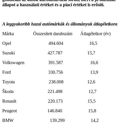
állapot a használati értéket és a piaci értéket is erősíti.
A leggyakoribb hazai autómárkák és állományuk átlagéletkora
Márka Összesített darabszám Átlagéletkor (év)
Opel 494.604 16,5
Suzuki 427.787 15,7
Volkswagen 391.587 16,6
Ford 330.756 13,9
Toyota 238.008 12,6
Škoda 221.498 12,7
Renault 220.173 15,5
Peugeot 146.840 15,8
BMW 139.299 14,2