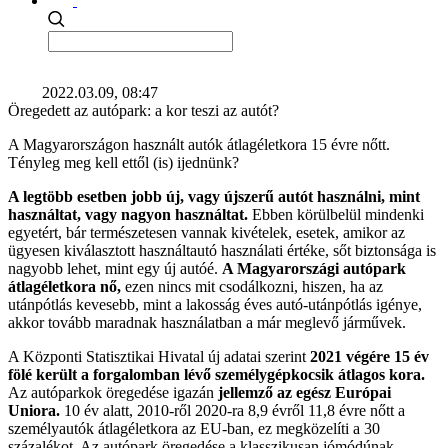
2022.03.09, 08:47
Öregedett az autópark: a kor teszi az autót?
A Magyarországon használt autók átlagéletkora 15 évre nőtt.
Tényleg meg kell ettől (is) ijednünk?
A legtöbb esetben jobb új, vagy újszerű autót használni, mint
használtat, vagy nagyon használtat.
Ebben körülbelül mindenki
egyetért, bár természetesen vannak kivételek, esetek, amikor az
ügyesen kiválasztott használtautó használati értéke, sőt biztonsága is
nagyobb lehet, mint egy új autóé.
A Magyarországi autópark
átlagéletkora nő,
ezen nincs mit csodálkozni, hiszen, ha az
utánpótlás kevesebb, mint a lakosság éves autó-utánpótlás igénye,
akkor tovább maradnak használatban a már meglevő járművek.
A Központi Statisztikai Hivatal új adatai szerint
2021 végére 15 év
fölé került a forgalomban lévő személygépkocsik átlagos kora.
Az autóparkok öregedése igazán
jellemző az egész Európai
Uniora.
10 év alatt, 2010-ről 2020-ra 8,9 évről 11,8 évre nőtt a
személyautók átlagéletkora az EU-ban, ez megközelíti a 30
százalékot. Az autópark öregedése a klasszikusan jómódúnak