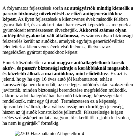
A folyamatos fejlesztések során
az autógyártók mindig kiemelik a
passzív biztonság növekedését az előző autógenerációkhoz
képest.
Az ilyen fejlesztések a kilencvenes évek második felében
gyorsultak fel, és az akkori piaci harc részét képezték – amelynek a
gyümölcseit természetesen élvezhetjük.
Akkortól számos olyan
autóépítési gyakorlat vált általánossá,
és számos olyan biztonsági
felszerelés került az autókba, amelyek egyfajta generációváltást
jelentettek a kilencvenes évek első felének-, illetve az azt
megelőzően gyártott típusokhoz képest.
Ennek köszönhetően
a mai magyar autóátlagéletkorú kocsik
aktív-, és passzív biztonsági szintje a korábbiaknál magasabb,
és közelebb állnak a mai autókhoz, mint elődeikhez
. Ez azt is
jelenti, hogy ha egy 16 éves autó jól karbantartott, tehát a
karosszériája nem korrodált, az esetleges autótörés után szakszerűen
javították, minden biztonsági berendezése megfelelően működik,
akkor az adott kategóriában hasonló biztonsági képességekkel
rendelkezik, mint egy új autó. Természetesen ez a képesség
típusonként változó, de a változatosság nem korfüggő jelenség,
hiszen az új autók konstrukciós jellemzői, felszereltsége is igen
széles szórásképet mutat a nagyon jól sikerülttől a „jobb lett volna,
ha nem is gyártják” formákig.