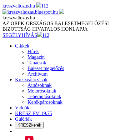
Skip
kreszvaltozas.hu
112
to
content
kreszvaltozas.hu
AZ ORFK-ORSZÁGOS BALESETMEGELŐZÉSI
BIZOTTSÁG HIVATALOS HONLAPJA
SEGÉLYHÍVÁS
112
Cikkek
Hírek
Magazin
Tanácsok
Baleset-megelőzés
Archívum
Kreszváltozások
Autósoknak
Motorosoknak
Teherautósoknak
Kerékpárosoknak
Videók
KRESZ FM 19.75
Galériák
KRESZkerék