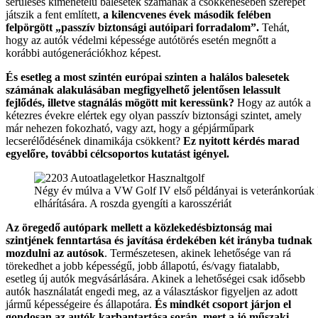
sérüléses kimenetelű balesetek számának a csökkenésében szerepet
játszik a fent említett,
a kilencvenes évek második felében
felpörgött „passzív biztonsági autóipari forradalom”.
Tehát,
hogy az autók védelmi képessége autótörés esetén megnőtt a
korábbi autógenerációkhoz képest.
És esetleg a most szintén európai szinten a halálos balesetek
számának alakulásában megfigyelhető jelentősen lelassult
fejlődés, illetve stagnálás mögött mit keressünk?
Hogy az autók a
kétezres évekre elértek egy olyan passzív biztonsági szintet, amely
már nehezen fokozható, vagy azt, hogy a gépjárműpark
lecserélődésének dinamikája csökkent?
Ez nyitott kérdés marad
egyelőre, további célcsoportos kutatást igényel.
Négy év múlva a VW Golf IV első példányai is veteránkorúak les
elhárítására. A roszda gyengíti a karosszériát
Az öregedő autópark mellett a közlekedésbiztonság mai
szintjének fenntartása és javítása érdekében két irányba tudnak
mozdulni az autósok
. Természetesen, akinek lehetősége van rá
törekedhet a jobb képességű, jobb állapotú, és/vagy fiatalabb,
esetleg új autók megvásárlására. Akinek a lehetőségei csak idősebb
autók használatát engedi meg, az a választáskor figyeljen az adott
jármű képességeire és állapotára.
És mindkét csoport járjon el
gondosan az autók karbantartása során, mert a jó műszaki