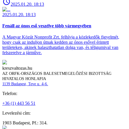
2025.01.20. 18:13
2025.01.20. 18:13
Fenáll az ónos eső veszélye több vármegyében
A Magyar Közút Nonprofit Zrt. felhívja a közlekedők figyelmét,
hogy csak az induljon útnak kedden az ónos esővel érintett
területeken, akinek halaszthatatlan dolga van, és téligumival van
felszerelve a járműve.
kreszvaltozas.hu
AZ ORFK-ORSZÁGOS BALESETMEGELŐZÉSI BIZOTTSÁG
HIVATALOS HONLAPJA
1139 Budapest, Teve u. 4-6.
Telefon:
+36 (1) 443 56 51
Levelezési cím:
1903 Budapest, Pf.: 314.