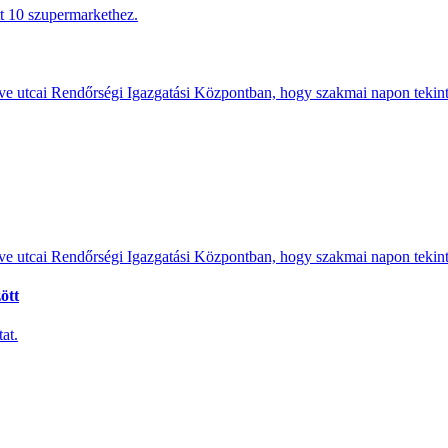
tt 10 szupermarkethez.
e utcai Rendőrségi Igazgatási Központban, hogy szakmai napon tekints
e utcai Rendőrségi Igazgatási Központban, hogy szakmai napon tekints
ött
at.