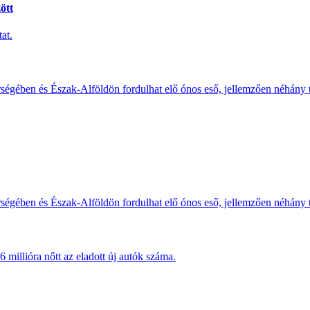
ött
at.
érségében és Észak-Alföldön fordulhat elő ónos eső, jellemzően néhány
érségében és Észak-Alföldön fordulhat elő ónos eső, jellemzően néhány
millióra nőtt az eladott új autók száma.