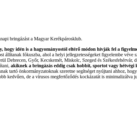
öznapi bringázást a Magyar Kerékpárosklub.
y, hogy idén is a hagyományostól eltérő módon hívják fel a figyelm
ost állítanak fókuszba, ahol a helyi jellegzetességeket figyelembe vév
erül Debrecen, Győr, Kecskemét, Miskolc, Szeged és Székesfehérvár, d
ítani,
akiknek a bringázás eddig csak hobbit, sportot vagy hétvégi k
snak tartó önkormányzatoknak szeretne segítséget nyújtani ahhoz, hogy
b kedvűen, de a vírusos megfertőződés kockázatát is minimalizálva juth