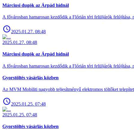
Márciusi dugók az Árpád hídnál
A fővárosban hamarosan kezdődik a Flórián téri felüljárók felújítása, 
2025.01.27. 08:48
2025.01.27. 08:48
Márciusi dugók az Árpád hídnál
A fővárosban hamarosan kezdődik a Flórián téri felüljárók felújítása, 
Gyorstöltés vásárlás közben
Az MVM Mobiliti nagyobb teljesítményű elektromos töltőket telepíte
2025.01.25. 07:48
2025.01.25. 07:48
Gyorstöltés vásárlás közben