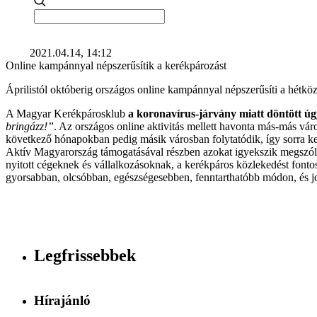
2021.04.14, 14:12
Online kampánnyal népszerűsítik a kerékpározást
Áprilistól októberig országos online kampánnyal népszerűsíti a hétk
A Magyar Kerékpárosklub
a koronavírus-járvány miatt döntött úg
bringázz!”
. Az országos online aktivitás mellett havonta más-más vár
következő hónapokban pedig másik városban folytatódik, így sorra k
Aktív Magyarország támogatásával részben azokat igyekszik megszól
nyitott cégeknek és vállalkozásoknak, a kerékpáros közlekedést fonto
gyorsabban, olcsóbban, egészségesebben, fenntarthatóbb módon, és job
Legfrissebbek
Hírajánló