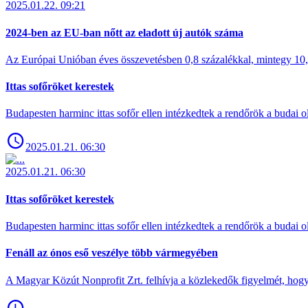
2025.01.22. 09:21
2024-ben az EU-ban nőtt az eladott új autók száma
Az Európai Unióban éves összevetésben 0,8 százalékkal, mintegy 10,6 
Ittas sofőröket kerestek
Budapesten harminc ittas sofőr ellen intézkedtek a rendőrök a budai ol
2025.01.21. 06:30
2025.01.21. 06:30
Ittas sofőröket kerestek
Budapesten harminc ittas sofőr ellen intézkedtek a rendőrök a budai ol
Fenáll az ónos eső veszélye több vármegyében
A Magyar Közút Nonprofit Zrt. felhívja a közlekedők figyelmét, hogy c