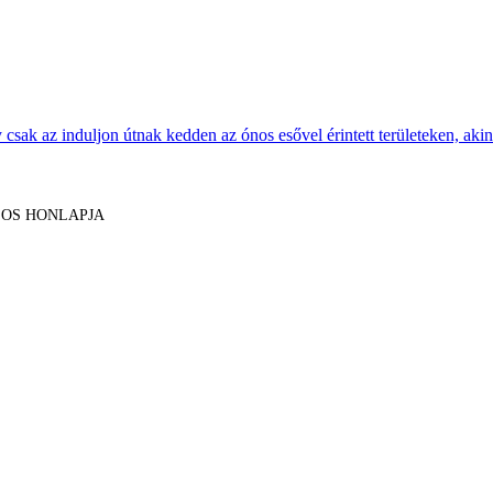
sak az induljon útnak kedden az ónos esővel érintett területeken, akine
LOS HONLAPJA