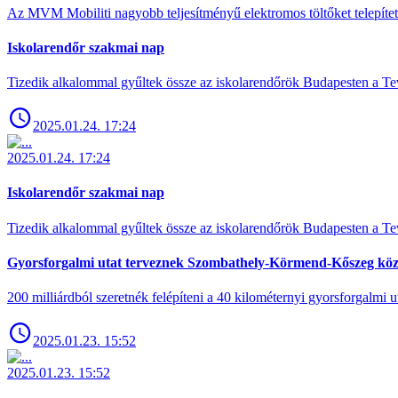
Az MVM Mobiliti nagyobb teljesítményű elektromos töltőket telepíte
Iskolarendőr szakmai nap
Tizedik alkalommal gyűltek össze az iskolarendőrök Budapesten a Tev
2025.01.24. 17:24
2025.01.24. 17:24
Iskolarendőr szakmai nap
Tizedik alkalommal gyűltek össze az iskolarendőrök Budapesten a Tev
Gyorsforgalmi utat terveznek Szombathely-Körmend-Kőszeg köz
200 milliárdból szeretnék felépíteni a 40 kilométernyi gyorsforgalmi ut
2025.01.23. 15:52
2025.01.23. 15:52