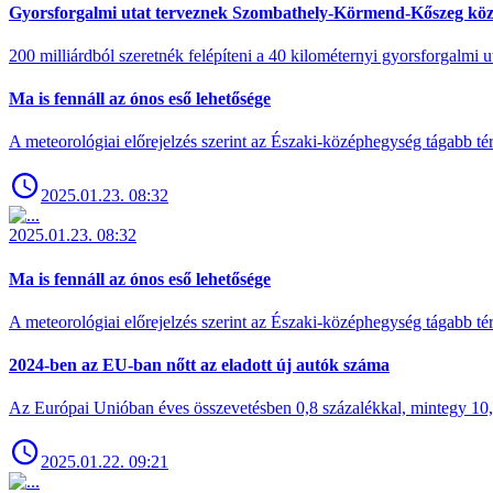
Gyorsforgalmi utat terveznek Szombathely-Körmend-Kőszeg köz
200 milliárdból szeretnék felépíteni a 40 kilométernyi gyorsforgalmi ut
Ma is fennáll az ónos eső lehetősége
A meteorológiai előrejelzés szerint az Északi-középhegység tágabb t
2025.01.23. 08:32
2025.01.23. 08:32
Ma is fennáll az ónos eső lehetősége
A meteorológiai előrejelzés szerint az Északi-középhegység tágabb t
2024-ben az EU-ban nőtt az eladott új autók száma
Az Európai Unióban éves összevetésben 0,8 százalékkal, mintegy 10,6 
2025.01.22. 09:21