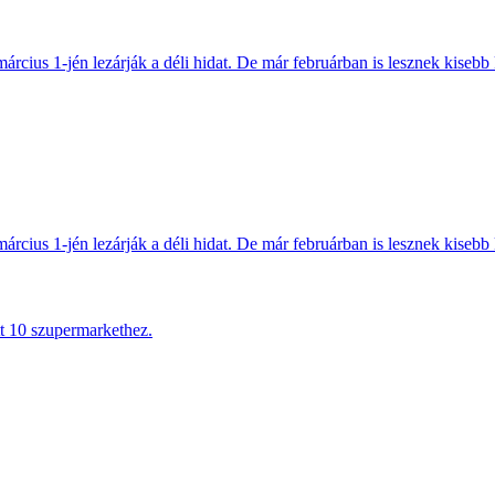
március 1-jén lezárják a déli hidat. De már februárban is lesznek kisebb 
március 1-jén lezárják a déli hidat. De már februárban is lesznek kisebb 
tt 10 szupermarkethez.