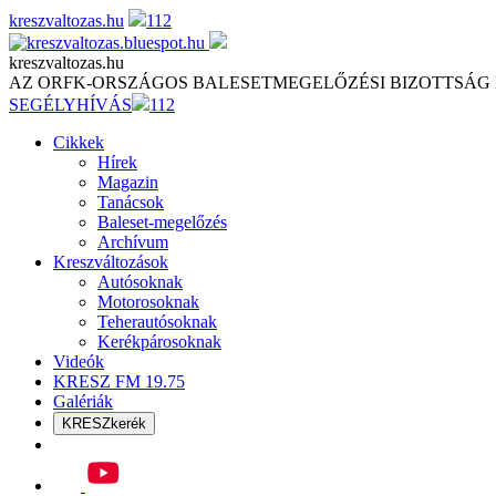
Skip
kreszvaltozas.hu
112
to
content
kreszvaltozas.hu
AZ ORFK-ORSZÁGOS BALESETMEGELŐZÉSI BIZOTTSÁG
SEGÉLYHÍVÁS
112
Cikkek
Hírek
Magazin
Tanácsok
Baleset-megelőzés
Archívum
Kreszváltozások
Autósoknak
Motorosoknak
Teherautósoknak
Kerékpárosoknak
Videók
KRESZ FM 19.75
Galériák
KRESZkerék