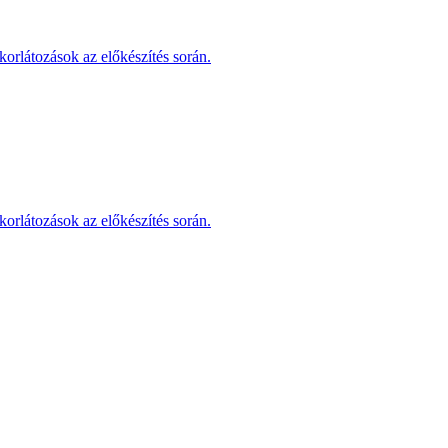
korlátozások az előkészítés során.
korlátozások az előkészítés során.