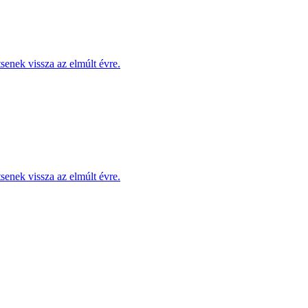
enek vissza az elmúlt évre.
enek vissza az elmúlt évre.