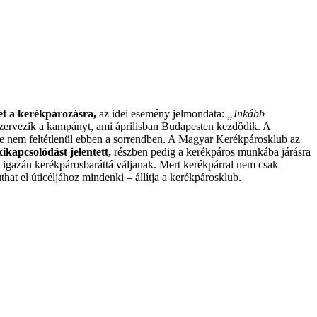
et a kerékpározásra,
az idei esemény jelmondata:
„Inkább
e szervezik a kampányt, ami áprilisban Budapesten kezdődik. A
e nem feltétlenül ebben a sorrendben. A Magyar Kerékpárosklub az
ikapcsolódást jelentett,
részben pedig a kerékpáros munkába járásra
 igazán kerékpárosbaráttá váljanak. Mert kerékpárral nem csak
at el úticéljához mindenki – állítja a kerékpárosklub.