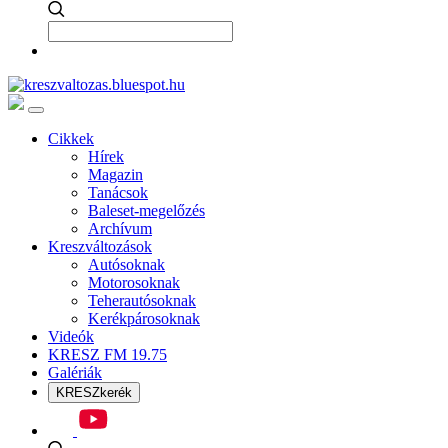
Cikkek
Hírek
Magazin
Tanácsok
Baleset-megelőzés
Archívum
Kreszváltozások
Autósoknak
Motorosoknak
Teherautósoknak
Kerékpárosoknak
Videók
KRESZ FM 19.75
Galériák
KRESZkerék