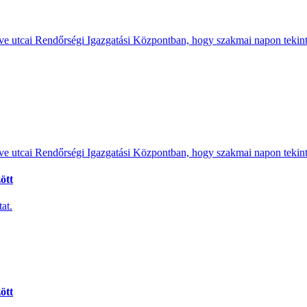
e utcai Rendőrségi Igazgatási Központban, hogy szakmai napon tekints
e utcai Rendőrségi Igazgatási Központban, hogy szakmai napon tekints
ött
at.
ött