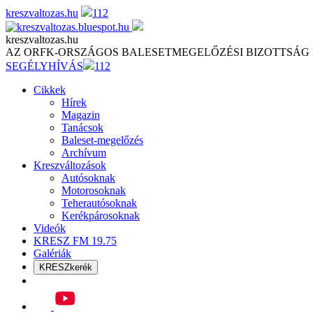
Skip
kreszvaltozas.hu
112
to
content
kreszvaltozas.hu
AZ ORFK-ORSZÁGOS BALESETMEGELŐZÉSI BIZOTTSÁG
SEGÉLYHÍVÁS
112
Cikkek
Hírek
Magazin
Tanácsok
Baleset-megelőzés
Archívum
Kreszváltozások
Autósoknak
Motorosoknak
Teherautósoknak
Kerékpárosoknak
Videók
KRESZ FM 19.75
Galériák
KRESZkerék