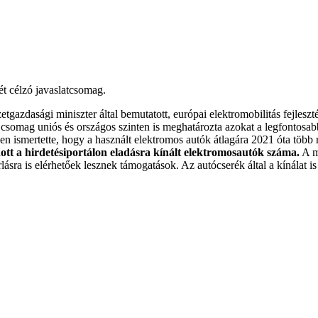
sét célzó javaslatcsomag.
etgazdasági miniszter által bemutatott, európai elektromobilitás fejlesz
s csomag uniós és országos szinten is meghatározta azokat a legfontosab
 ismertette, hogy a használt elektromos autók átlagára 2021 óta több 
ott a hirdetésiportálon eladásra kínált elektromosautók száma.
A mi
ásra is elérhetőek lesznek támogatások. Az autócserék által a kínálat is