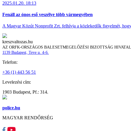
2025.01.20. 18:13
Fenáll az ónos eső veszélye több vármegyében
A Magyar Közút Nonprofit Zrt. felhívja a közlekedők figyelmét, hogy c
kreszvaltozas.hu
AZ ORFK-ORSZÁGOS BALESETMEGELŐZÉSI BIZOTTSÁG HIVATA
1139 Budapest, Teve u. 4-6.
Telefon:
+36 (1) 443 56 51
Levelezési cím:
1903 Budapest, Pf.: 314.
police.hu
MAGYAR RENDŐRSÉG