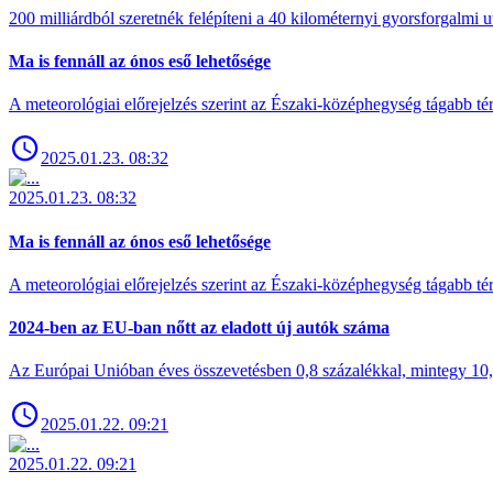
200 milliárdból szeretnék felépíteni a 40 kilométernyi gyorsforgalmi ut
Ma is fennáll az ónos eső lehetősége
A meteorológiai előrejelzés szerint az Északi-középhegység tágabb t
2025.01.23. 08:32
2025.01.23. 08:32
Ma is fennáll az ónos eső lehetősége
A meteorológiai előrejelzés szerint az Északi-középhegység tágabb t
2024-ben az EU-ban nőtt az eladott új autók száma
Az Európai Unióban éves összevetésben 0,8 százalékkal, mintegy 10,6 
2025.01.22. 09:21
2025.01.22. 09:21