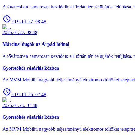
A fővárosban hamarosan kezdődik a Flórián téri felüljárók felújítása, 
2025.01.27. 08:48
2025.01.27. 08:48
Márciusi dugók az Árpád hídnál
A fővárosban hamarosan kezdődik a Flórián téri felüljárók felújítása, 
Gyorstöltés vásárlás közben
Az MVM Mobiliti nagyobb teljesítményű elektromos töltőket telepíte
2025.01.25. 07:48
2025.01.25. 07:48
Gyorstöltés vásárlás közben
Az MVM Mobiliti nagyobb teljesítményű elektromos töltőket telepíte