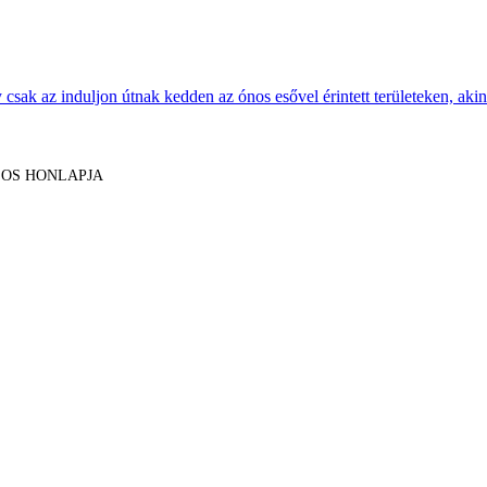
sak az induljon útnak kedden az ónos esővel érintett területeken, akine
LOS HONLAPJA