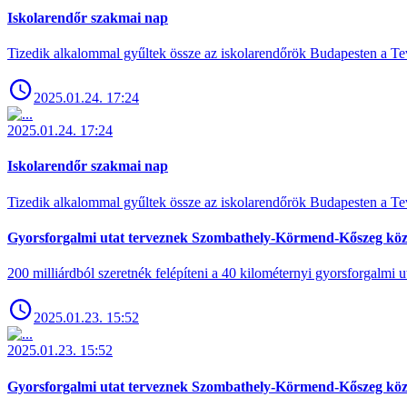
Iskolarendőr szakmai nap
Tizedik alkalommal gyűltek össze az iskolarendőrök Budapesten a Tev
2025.01.24. 17:24
2025.01.24. 17:24
Iskolarendőr szakmai nap
Tizedik alkalommal gyűltek össze az iskolarendőrök Budapesten a Tev
Gyorsforgalmi utat terveznek Szombathely-Körmend-Kőszeg köz
200 milliárdból szeretnék felépíteni a 40 kilométernyi gyorsforgalmi ut
2025.01.23. 15:52
2025.01.23. 15:52
Gyorsforgalmi utat terveznek Szombathely-Körmend-Kőszeg köz