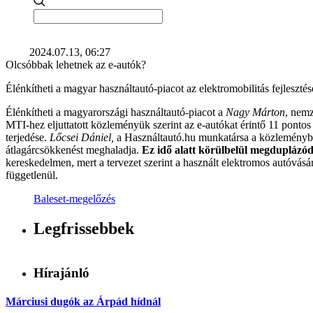
2024.07.13, 06:27
Olcsóbbak lehetnek az e-autók?
Élénkítheti a magyar használtautó-piacot az elektromobilitás fejleszté
Élénkítheti a magyarországi használtautó-piacot a
Nagy Márton
, nemz
MTI-hez eljuttatott közleményük szerint az e-autókat érintő 11 ponto
terjedése.
Lőcsei Dániel,
a Használtautó.hu munkatársa a közleményben
átlagárcsökkenést meghaladja.
Ez idő alatt körülbelül megduplázód
kereskedelmen, mert a tervezet szerint a használt elektromos autóvásárl
függetlenül.
Baleset-megelőzés
Legfrissebbek
Hírajánló
Márciusi dugók az Árpád hídnál