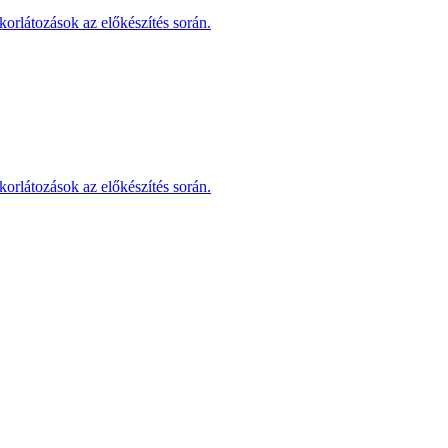
korlátozások az előkészítés során.
korlátozások az előkészítés során.