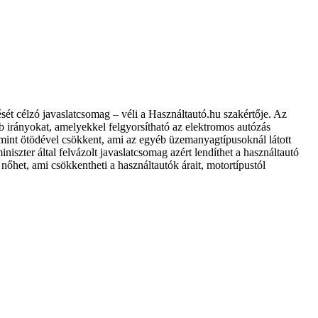
tését célzó javaslatcsomag – véli a Használtautó.hu szakértője. Az
b irányokat, amelyekkel felgyorsítható az elektromos autózás
mint ötödével csökkent, ami az egyéb üzemanyagtípusoknál látott
niszter által felvázolt javaslatcsomag azért lendíthet a használtautó
 nőhet, ami csökkentheti a használtautók árait, motortípustól