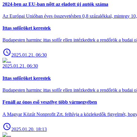
2024-ben az EU-ban nőtt az eladott új autók száma
Az Európai Unióban éves összevetésben 0,8 százalékkal, mintegy 10,6 
Ittas sofőröket kerestek
Budapesten harminc ittas sofőr ellen intézkedtek a rendőrök a budai ol
2025.01.21. 06:30
2025.01.21. 06:30
Ittas sofőröket kerestek
Budapesten harminc ittas sofőr ellen intézkedtek a rendőrök a budai ol
Fenáll az ónos eső veszélye több vármegyében
A Magyar Közút Nonprofit Zrt. felhívja a közlekedők figyelmét, hogy c
2025.01.20. 18:13