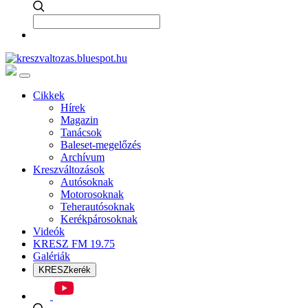
Cikkek
Hírek
Magazin
Tanácsok
Baleset-megelőzés
Archívum
Kreszváltozások
Autósoknak
Motorosoknak
Teherautósoknak
Kerékpárosoknak
Videók
KRESZ FM 19.75
Galériák
KRESZkerék