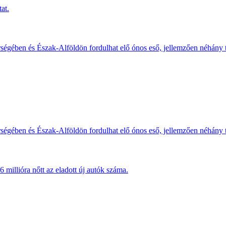
at.
érségében és Észak-Alföldön fordulhat elő ónos eső, jellemzően néhány
érségében és Észak-Alföldön fordulhat elő ónos eső, jellemzően néhány
millióra nőtt az eladott új autók száma.