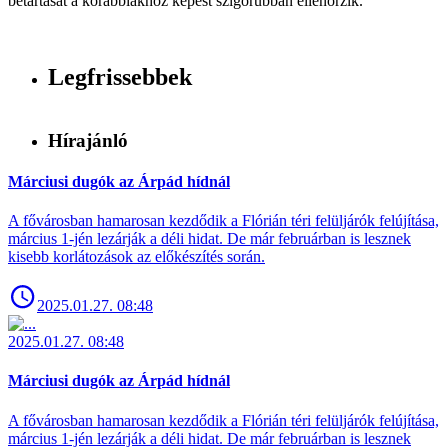
betartását a korábbiakhoz képest szigorúbban ellenőrzik.
Legfrissebbek
Hírajánló
Márciusi dugók az Árpád hídnál
A fővárosban hamarosan kezdődik a Flórián téri felüljárók felújítása,
március 1-jén lezárják a déli hidat. De már februárban is lesznek
kisebb korlátozások az előkészítés során.
2025.01.27. 08:48
2025.01.27. 08:48
Márciusi dugók az Árpád hídnál
A fővárosban hamarosan kezdődik a Flórián téri felüljárók felújítása,
március 1-jén lezárják a déli hidat. De már februárban is lesznek