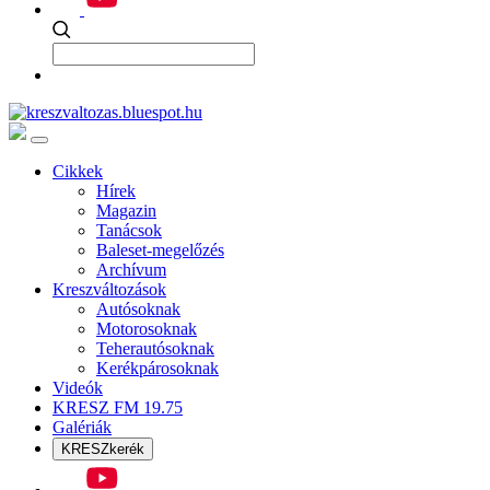
Cikkek
Hírek
Magazin
Tanácsok
Baleset-megelőzés
Archívum
Kreszváltozások
Autósoknak
Motorosoknak
Teherautósoknak
Kerékpárosoknak
Videók
KRESZ FM 19.75
Galériák
KRESZkerék