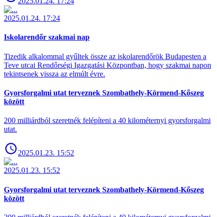
2025.01.24. 17:24
2025.01.24. 17:24
Iskolarendőr szakmai nap
Tizedik alkalommal gyűltek össze az iskolarendőrök Budapesten a
Teve utcai Rendőrségi Igazgatási Központban, hogy szakmai napon
tekintsenek vissza az elmúlt évre.
Gyorsforgalmi utat terveznek Szombathely-Körmend-Kőszeg
között
200 milliárdból szeretnék felépíteni a 40 kilométernyi gyorsforgalmi
utat.
2025.01.23. 15:52
2025.01.23. 15:52
Gyorsforgalmi utat terveznek Szombathely-Körmend-Kőszeg
között