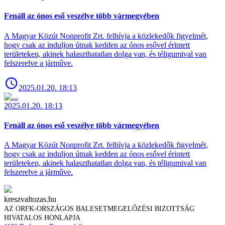
Fenáll az ónos eső veszélye több vármegyében
A Magyar Közút Nonprofit Zrt. felhívja a közlekedők figyelmét,
hogy csak az induljon útnak kedden az ónos esővel érintett
területeken, akinek halaszthatatlan dolga van, és téligumival van
felszerelve a járműve.
2025.01.20. 18:13
2025.01.20. 18:13
Fenáll az ónos eső veszélye több vármegyében
A Magyar Közút Nonprofit Zrt. felhívja a közlekedők figyelmét,
hogy csak az induljon útnak kedden az ónos esővel érintett
területeken, akinek halaszthatatlan dolga van, és téligumival van
felszerelve a járműve.
kreszvaltozas.hu
AZ ORFK-ORSZÁGOS BALESETMEGELŐZÉSI BIZOTTSÁG
HIVATALOS HONLAPJA