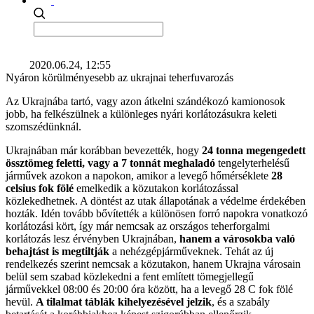
2020.06.24, 12:55
Nyáron körülményesebb az ukrajnai teherfuvarozás
Az Ukrajnába tartó, vagy azon átkelni szándékozó kamionosok
jobb, ha felkészülnek a különleges nyári korlátozásukra keleti
szomszédünknál.
Ukrajnában már korábban bevezették, hogy
24 tonna megengedett
össztömeg feletti, vagy a 7 tonnát meghaladó
tengelyterhelésű
járművek azokon a napokon, amikor a levegő hőmérséklete
28
celsius fok fölé
emelkedik a közutakon korlátozással
közlekedhetnek. A döntést az utak állapotának a védelme érdekében
hozták. Idén tovább bővítették a különösen forró napokra vonatkozó
korlátozási kört, így már nemcsak az országos teherforgalmi
korlátozás lesz érvényben Ukrajnában,
hanem a városokba való
behajtást is megtiltják
a nehézgépjárműveknek. Tehát az új
rendelkezés szerint nemcsak a közutakon, hanem Ukrajna városain
belül sem szabad közlekedni a fent említett tömegjellegű
járművekkel 08:00 és 20:00 óra között, ha a levegő 28 C fok fölé
hevül.
A tilalmat táblák kihelyezésével jelzik
, és a szabály