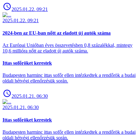
2025.01.22. 09:21
2025.01.22. 09:21
2024-ben az EU-ban nőtt az eladott új autók száma
Az Európai Unióban éves összevetésben 0,8 százalékkal, mintegy
10,6 millióra nőtt az eladott új autók száma.
Ittas sofőröket kerestek
Budapesten harminc ittas sofőr ellen intézkedtek a rendőrök a budai
oldali hétvégi ellenőrzésük során.
2025.01.21. 06:30
2025.01.21. 06:30
Ittas sofőröket kerestek
Budapesten harminc ittas sofőr ellen intézkedtek a rendőrök a budai
oldali hétvégi ellenőrzésük során.