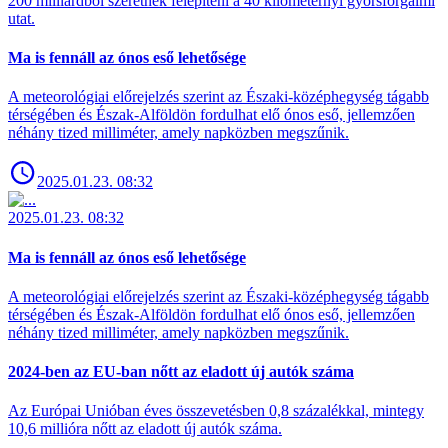
200 milliárdból szeretnék felépíteni a 40 kilométernyi gyorsforgalmi
utat.
Ma is fennáll az ónos eső lehetősége
A meteorológiai előrejelzés szerint az Északi-középhegység tágabb
térségében és Észak-Alföldön fordulhat elő ónos eső, jellemzően
néhány tized milliméter, amely napközben megszűnik.
2025.01.23. 08:32
2025.01.23. 08:32
Ma is fennáll az ónos eső lehetősége
A meteorológiai előrejelzés szerint az Északi-középhegység tágabb
térségében és Észak-Alföldön fordulhat elő ónos eső, jellemzően
néhány tized milliméter, amely napközben megszűnik.
2024-ben az EU-ban nőtt az eladott új autók száma
Az Európai Unióban éves összevetésben 0,8 százalékkal, mintegy
10,6 millióra nőtt az eladott új autók száma.