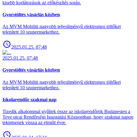
kisebb korlátozások az előkészítés során.
Gyorstöltés vásárlás közben
Az MVM Mobiliti nagyobb teljesítményű elektromos töltőket
telepített 10 szupermarkethez.
2025.01.25. 07:48
2025.01.25. 07:48
Gyorstöltés vásárlás közben
Az MVM Mobiliti nagyobb teljesítményű elektromos töltőket
telepített 10 szupermarkethez.
Iskolarendőr szakmai nap
Tizedik alkalommal gyűltek össze az iskolarendőrök Budapesten a
Teve utcai Rendőrségi Igazgatási Központban, hogy szakmai napon
tekintsenek vissza az elmúlt évre.