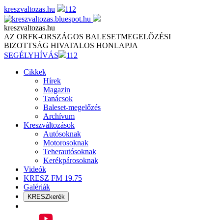
Skip
kreszvaltozas.hu
112
to
content
kreszvaltozas.hu
AZ ORFK-ORSZÁGOS BALESETMEGELŐZÉSI
BIZOTTSÁG HIVATALOS HONLAPJA
SEGÉLYHÍVÁS
112
Cikkek
Hírek
Magazin
Tanácsok
Baleset-megelőzés
Archívum
Kreszváltozások
Autósoknak
Motorosoknak
Teherautósoknak
Kerékpárosoknak
Videók
KRESZ FM 19.75
Galériák
KRESZkerék