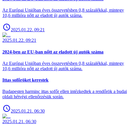
Az Európai Unióban éves összevetésben 0,8 százalékkal, mintegy
10,6 millióra nőtt az eladott új autók száma.
2025.01.22. 09:21
2025.01.22. 09:21
2024-ben az EU-ban nőtt az eladott új autók száma
Az Európai Unióban éves összevetésben 0,8 százalékkal, mintegy
10,6 millióra nőtt az eladott új autók száma.
Ittas sofőröket kerestek
Budapesten harminc ittas sofőr ellen intézkedtek a rendőrök a budai
oldali hétvégi ellenőrzésük során.
2025.01.21. 06:30
2025.01.21. 06:30