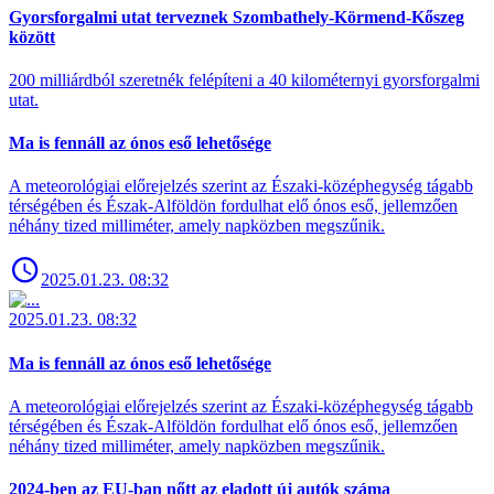
Gyorsforgalmi utat terveznek Szombathely-Körmend-Kőszeg
között
200 milliárdból szeretnék felépíteni a 40 kilométernyi gyorsforgalmi
utat.
Ma is fennáll az ónos eső lehetősége
A meteorológiai előrejelzés szerint az Északi-középhegység tágabb
térségében és Észak-Alföldön fordulhat elő ónos eső, jellemzően
néhány tized milliméter, amely napközben megszűnik.
2025.01.23. 08:32
2025.01.23. 08:32
Ma is fennáll az ónos eső lehetősége
A meteorológiai előrejelzés szerint az Északi-középhegység tágabb
térségében és Észak-Alföldön fordulhat elő ónos eső, jellemzően
néhány tized milliméter, amely napközben megszűnik.
2024-ben az EU-ban nőtt az eladott új autók száma