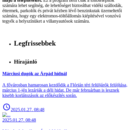
majd a telepítéseket.
Ez a program nem csak a töltőtelepítők
számára lehet segítség, de lehetőséget biztosíthat vidéki szállodák,
éttermek, parkolók és privát kézben lévő benzinkutak üzemeltetői
számára, hogy egy elektromos-töltőállomás kiépítésével vonzóvá
tegyék a helyszínüket a villanyautósok számára.
Legfrissebbek
Hírajánló
Márciusi dugók az Árpád hídnál
A fővárosban hamarosan kezdődik a Flórián téri felüljárók felújítása,
március 1-jén lezárják a déli hidat. De már februárban is lesznek
kisebb korlátozások az előkészítés során.
2025.01.27. 08:48
2025.01.27. 08:48