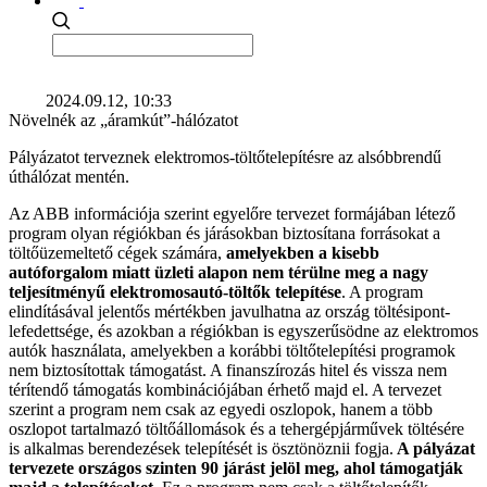
2024.09.12, 10:33
Növelnék az „áramkút”-hálózatot
Pályázatot terveznek elektromos-töltőtelepítésre az alsóbbrendű
úthálózat mentén.
Az ABB információja szerint egyelőre tervezet formájában létező
program olyan régiókban és járásokban biztosítana forrásokat a
töltőüzemeltető cégek számára,
amelyekben a kisebb
autóforgalom miatt üzleti alapon nem térülne meg a nagy
teljesítményű elektromosautó-töltők telepítése
. A program
elindításával jelentős mértékben javulhatna az ország töltésipont-
lefedettsége, és azokban a régiókban is egyszerűsödne az elektromos
autók használata, amelyekben a korábbi töltőtelepítési programok
nem biztosítottak támogatást. A finanszírozás hitel és vissza nem
térítendő támogatás kombinációjában érhető majd el. A tervezet
szerint a program nem csak az egyedi oszlopok, hanem a több
oszlopot tartalmazó töltőállomások és a tehergépjárművek töltésére
is alkalmas berendezések telepítését is ösztönöznii fogja.
A pályázat
tervezete országos szinten 90 járást jelöl meg, ahol támogatják