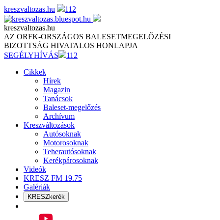
Skip
kreszvaltozas.hu
112
to
content
kreszvaltozas.hu
AZ ORFK-ORSZÁGOS BALESETMEGELŐZÉSI
BIZOTTSÁG HIVATALOS HONLAPJA
SEGÉLYHÍVÁS
112
Cikkek
Hírek
Magazin
Tanácsok
Baleset-megelőzés
Archívum
Kreszváltozások
Autósoknak
Motorosoknak
Teherautósoknak
Kerékpárosoknak
Videók
KRESZ FM 19.75
Galériák
KRESZkerék