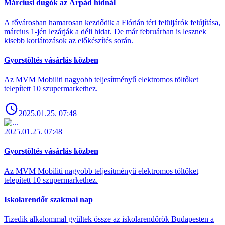
Márciusi dugók az Árpád hídnál
A fővárosban hamarosan kezdődik a Flórián téri felüljárók felújítása,
március 1-jén lezárják a déli hidat. De már februárban is lesznek
kisebb korlátozások az előkészítés során.
Gyorstöltés vásárlás közben
Az MVM Mobiliti nagyobb teljesítményű elektromos töltőket
telepített 10 szupermarkethez.
2025.01.25. 07:48
2025.01.25. 07:48
Gyorstöltés vásárlás közben
Az MVM Mobiliti nagyobb teljesítményű elektromos töltőket
telepített 10 szupermarkethez.
Iskolarendőr szakmai nap
Tizedik alkalommal gyűltek össze az iskolarendőrök Budapesten a