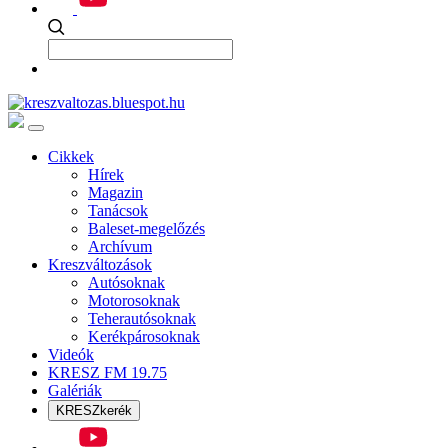
Cikkek
Hírek
Magazin
Tanácsok
Baleset-megelőzés
Archívum
Kreszváltozások
Autósoknak
Motorosoknak
Teherautósoknak
Kerékpárosoknak
Videók
KRESZ FM 19.75
Galériák
KRESZkerék