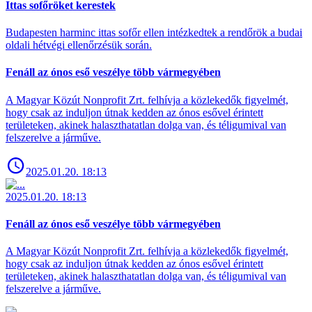
Ittas sofőröket kerestek
Budapesten harminc ittas sofőr ellen intézkedtek a rendőrök a budai
oldali hétvégi ellenőrzésük során.
Fenáll az ónos eső veszélye több vármegyében
A Magyar Közút Nonprofit Zrt. felhívja a közlekedők figyelmét,
hogy csak az induljon útnak kedden az ónos esővel érintett
területeken, akinek halaszthatatlan dolga van, és téligumival van
felszerelve a járműve.
2025.01.20. 18:13
2025.01.20. 18:13
Fenáll az ónos eső veszélye több vármegyében
A Magyar Közút Nonprofit Zrt. felhívja a közlekedők figyelmét,
hogy csak az induljon útnak kedden az ónos esővel érintett
területeken, akinek halaszthatatlan dolga van, és téligumival van
felszerelve a járműve.