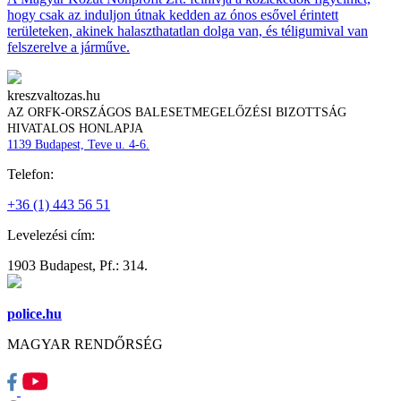
hogy csak az induljon útnak kedden az ónos esővel érintett
területeken, akinek halaszthatatlan dolga van, és téligumival van
felszerelve a járműve.
kreszvaltozas.hu
AZ ORFK-ORSZÁGOS BALESETMEGELŐZÉSI BIZOTTSÁG
HIVATALOS HONLAPJA
1139 Budapest, Teve u. 4-6.
Telefon:
+36 (1) 443 56 51
Levelezési cím:
1903 Budapest, Pf.: 314.
police.hu
MAGYAR RENDŐRSÉG