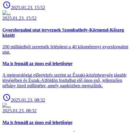
2025.01.23. 15:52
2025.01.23. 15:52
Gyorsforgalmi utat terveznek Szombathely-Körmend-Kőszeg
között
200 milliárdból szeretnék felépíteni a 40 kilométernyi gyorsforgalmi
utat.
Ma is fennáll az ónos eső lehetősége
A meteorológiai előrejelzés szerint az Északi-középhegység tágabb
térségében és Észak-Alföldön fordulhat elő ónos eső, jellemzően
néhány tized milliméter, amely napközben megszűnik.
2025.01.23. 08:32
2025.01.23. 08:32
Ma is fennáll az ónos eső lehetősége