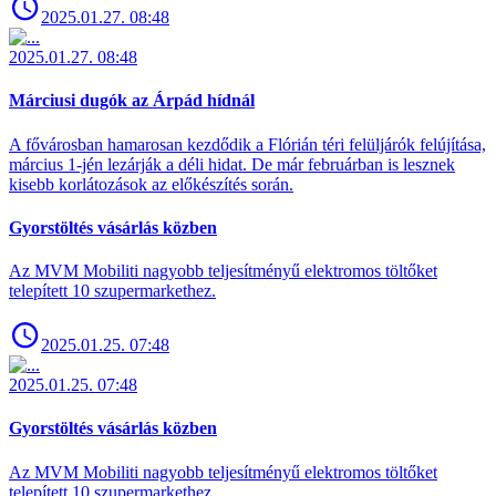
2025.01.27. 08:48
2025.01.27. 08:48
Márciusi dugók az Árpád hídnál
A fővárosban hamarosan kezdődik a Flórián téri felüljárók felújítása,
március 1-jén lezárják a déli hidat. De már februárban is lesznek
kisebb korlátozások az előkészítés során.
Gyorstöltés vásárlás közben
Az MVM Mobiliti nagyobb teljesítményű elektromos töltőket
telepített 10 szupermarkethez.
2025.01.25. 07:48
2025.01.25. 07:48
Gyorstöltés vásárlás közben
Az MVM Mobiliti nagyobb teljesítményű elektromos töltőket
telepített 10 szupermarkethez.