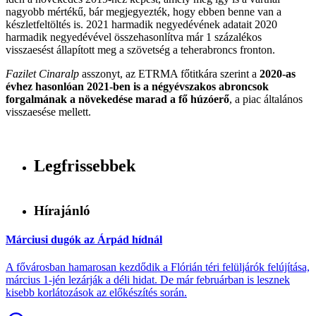
nagyobb mértékű, bár megjegyezték, hogy ebben benne van a
készletfeltöltés is. 2021 harmadik negyedévének adatait 2020
harmadik negyedévével összehasonlítva már 1 százalékos
visszaesést állapított meg a szövetség a teherabroncs fronton.
Fazilet Cinaralp
asszonyt, az ETRMA főtitkára szerint a
2020-as
évhez hasonlóan 2021-ben is a négyévszakos abroncsok
forgalmának a növekedése marad a fő húzóerő
, a piac általános
visszaesése mellett.
Legfrissebbek
Hírajánló
Márciusi dugók az Árpád hídnál
A fővárosban hamarosan kezdődik a Flórián téri felüljárók felújítása,
március 1-jén lezárják a déli hidat. De már februárban is lesznek
kisebb korlátozások az előkészítés során.