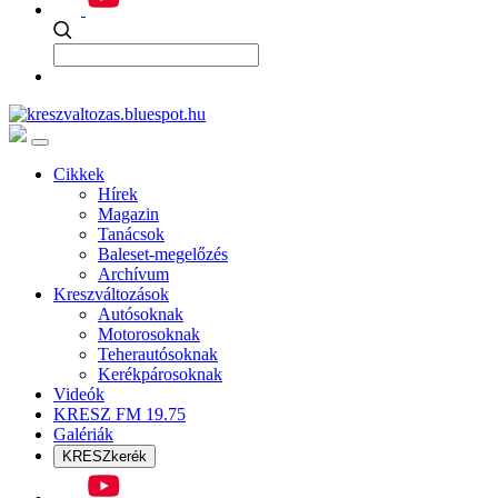
Cikkek
Hírek
Magazin
Tanácsok
Baleset-megelőzés
Archívum
Kreszváltozások
Autósoknak
Motorosoknak
Teherautósoknak
Kerékpárosoknak
Videók
KRESZ FM 19.75
Galériák
KRESZkerék