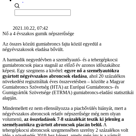
2021.10.22, 07:42
Nő a 4 évszakos gumik népszerűsége
Az összes közúti gumiabroncs fajta közül egyedül a
négyévszakosok eladása bővült.
A harmadik negyedévben a személyautó- és a tehergépkocsi
gumiabroncsok piaca stagnál az előző év azonos időszakához
képest. Egy szegmens a kivétel:
egyre nő a személyautókra
gyártott négyévszakos abroncsok eladása
, ahol 20 százalékos
növekedést regisztráltak éves összevetésben – közölte a Magyar
Gumiabroncs Szövetség (HTA) az Európai Gumiabroncs- és
Gumigyártók Szövetsége (ETRMA) gumiabroncs-eladási statisztikái
alapján.
Mindemellett ez nem ellensúlyozza a piacbővülés hiányát, mert a
négyévszakos abroncsok relatív népszerűsége még nem olyan
volumenü,
az összeladások 7-8 százalékát teszik ki jelenleg a
személyautókra gyártott abroncsok piacán belül.
A
tehergépkocsi abroncsok szegmensében szerény 2 százalékos volt
idén a növekedés 2019-hez képest, amely még így is a vártnál