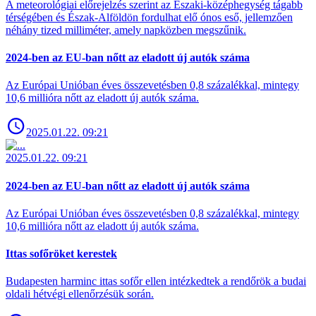
A meteorológiai előrejelzés szerint az Északi-középhegység tágabb
térségében és Észak-Alföldön fordulhat elő ónos eső, jellemzően
néhány tized milliméter, amely napközben megszűnik.
2024-ben az EU-ban nőtt az eladott új autók száma
Az Európai Unióban éves összevetésben 0,8 százalékkal, mintegy
10,6 millióra nőtt az eladott új autók száma.
2025.01.22. 09:21
2025.01.22. 09:21
2024-ben az EU-ban nőtt az eladott új autók száma
Az Európai Unióban éves összevetésben 0,8 százalékkal, mintegy
10,6 millióra nőtt az eladott új autók száma.
Ittas sofőröket kerestek
Budapesten harminc ittas sofőr ellen intézkedtek a rendőrök a budai
oldali hétvégi ellenőrzésük során.