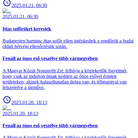
2025.01.21. 06:30
2025.01.21. 06:30
Ittas sofőröket kerestek
Budapesten harminc ittas sofőr ellen intézkedtek a rendőrök a budai
oldali hétvégi ellenőrzésük során.
Fenáll az ónos eső veszélye több vármegyében
A Magyar Közút Nonprofit Zrt. felhívja a közlekedők figyelmét,
hogy csak az induljon útnak kedden az ónos esővel érintett
területeken, akinek halaszthatatlan dolga van, és téligumival van
felszerelve a járműve.
2025.01.20. 18:13
2025.01.20. 18:13
Fenáll az ónos eső veszélye több vármegyében
A Magyar Közút Nonprofit Zrt. felhívja a közlekedők figyelmét,