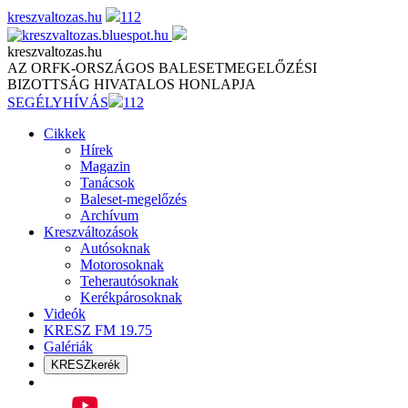
Skip
kreszvaltozas.hu
112
to
content
kreszvaltozas.hu
AZ ORFK-ORSZÁGOS BALESETMEGELŐZÉSI
BIZOTTSÁG HIVATALOS HONLAPJA
SEGÉLYHÍVÁS
112
Cikkek
Hírek
Magazin
Tanácsok
Baleset-megelőzés
Archívum
Kreszváltozások
Autósoknak
Motorosoknak
Teherautósoknak
Kerékpárosoknak
Videók
KRESZ FM 19.75
Galériák
KRESZkerék