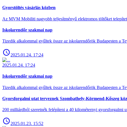
Gyorstöltés vásárlás közben
Az MVM Mobiliti nagyobb teljesítményű elektromos töltőket telepíte
Iskolarendőr szakmai nap
Tizedik alkalommal gyűltek össze az iskolarendőrök Budapesten a Tev
2025.01.24. 17:24
2025.01.24. 17:24
Iskolarendőr szakmai nap
Tizedik alkalommal gyűltek össze az iskolarendőrök Budapesten a Tev
Gyorsforgalmi utat terveznek Szombathely-Körmend-Kőszeg köz
200 milliárdból szeretnék felépíteni a 40 kilométernyi gyorsforgalmi ut
2025.01.23. 15:52