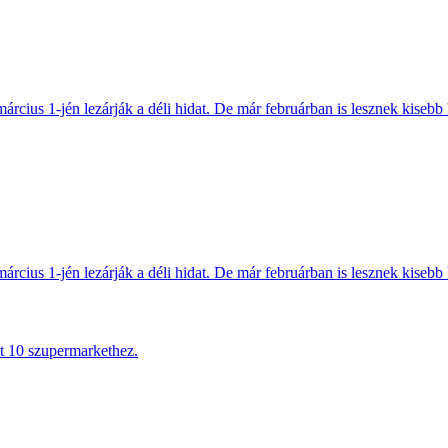
március 1-jén lezárják a déli hidat. De már februárban is lesznek kisebb 
március 1-jén lezárják a déli hidat. De már februárban is lesznek kisebb 
tt 10 szupermarkethez.