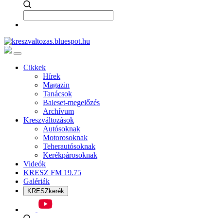
Cikkek
Hírek
Magazin
Tanácsok
Baleset-megelőzés
Archívum
Kreszváltozások
Autósoknak
Motorosoknak
Teherautósoknak
Kerékpárosoknak
Videók
KRESZ FM 19.75
Galériák
KRESZkerék