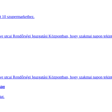
tt 10 szupermarkethez.
e utcai Rendőrségi Igazgatási Központban, hogy szakmai napon tekints
e utcai Rendőrségi Igazgatási Központban, hogy szakmai napon tekints
ött
at.