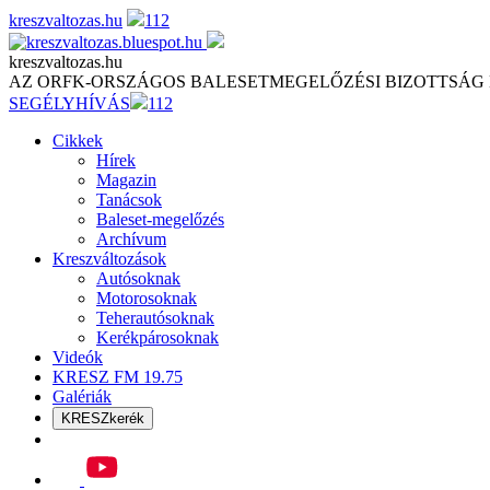
Skip
kreszvaltozas.hu
112
to
content
kreszvaltozas.hu
AZ ORFK-ORSZÁGOS BALESETMEGELŐZÉSI BIZOTTSÁG
SEGÉLYHÍVÁS
112
Cikkek
Hírek
Magazin
Tanácsok
Baleset-megelőzés
Archívum
Kreszváltozások
Autósoknak
Motorosoknak
Teherautósoknak
Kerékpárosoknak
Videók
KRESZ FM 19.75
Galériák
KRESZkerék