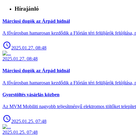
Hírajánló
Márciusi dugók az Árpád hídnál
A fővárosban hamarosan kezdődik a Flórián téri felüljárók felújítása, 
2025.01.27. 08:48
2025.01.27. 08:48
Márciusi dugók az Árpád hídnál
A fővárosban hamarosan kezdődik a Flórián téri felüljárók felújítása, 
Gyorstöltés vásárlás közben
Az MVM Mobiliti nagyobb teljesítményű elektromos töltőket telepíte
2025.01.25. 07:48
2025.01.25. 07:48