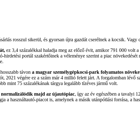
lás rosszul sikerül, és gyorsan újra gazdát cserélnek a kocsik. Vagy c
át,
ez 3,4 százalékkal haladja meg az előző évit, amikor 791 000 volt a b
ó-hirdetési portál szakértőinek a véleménye szerint a piac növekedését rö
e.
t hosszabb távon
a magyar személygépkocsi-park folyamatos növeked
t, 2021 végére ez a szám már 4 millió felett járt. A forgalomban lévő s
öbb mint 75 százalékának tárgya legalább tízéves jármű volt.
 normalizálódik majd az újautópiac
, így az év egészében a tavalyi 
ja a használtautó-piacot is, amelynek a másik utánpótlási forrása, a h