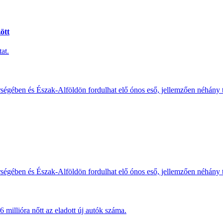
ött
at.
érségében és Észak-Alföldön fordulhat elő ónos eső, jellemzően néhány
érségében és Észak-Alföldön fordulhat elő ónos eső, jellemzően néhány
millióra nőtt az eladott új autók száma.