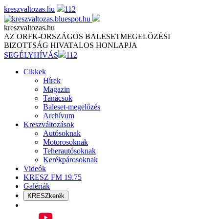
Skip
kreszvaltozas.hu
112
to
content
kreszvaltozas.hu
AZ ORFK-ORSZÁGOS BALESETMEGELŐZÉSI
BIZOTTSÁG HIVATALOS HONLAPJA
SEGÉLYHÍVÁS
112
Cikkek
Hírek
Magazin
Tanácsok
Baleset-megelőzés
Archívum
Kreszváltozások
Autósoknak
Motorosoknak
Teherautósoknak
Kerékpárosoknak
Videók
KRESZ FM 19.75
Galériák
KRESZkerék