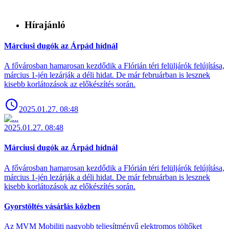
Hírajánló
Márciusi dugók az Árpád hídnál
A fővárosban hamarosan kezdődik a Flórián téri felüljárók felújítása,
március 1-jén lezárják a déli hidat. De már februárban is lesznek
kisebb korlátozások az előkészítés során.
2025.01.27. 08:48
2025.01.27. 08:48
Márciusi dugók az Árpád hídnál
A fővárosban hamarosan kezdődik a Flórián téri felüljárók felújítása,
március 1-jén lezárják a déli hidat. De már februárban is lesznek
kisebb korlátozások az előkészítés során.
Gyorstöltés vásárlás közben
Az MVM Mobiliti nagyobb teljesítményű elektromos töltőket