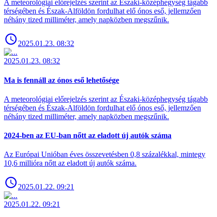
A meteorológiai előrejelzés szerint az Északi-középhegység tágabb
térségében és Észak-Alföldön fordulhat elő ónos eső, jellemzően
néhány tized milliméter, amely napközben megszűnik.
2025.01.23. 08:32
2025.01.23. 08:32
Ma is fennáll az ónos eső lehetősége
A meteorológiai előrejelzés szerint az Északi-középhegység tágabb
térségében és Észak-Alföldön fordulhat elő ónos eső, jellemzően
néhány tized milliméter, amely napközben megszűnik.
2024-ben az EU-ban nőtt az eladott új autók száma
Az Európai Unióban éves összevetésben 0,8 százalékkal, mintegy
10,6 millióra nőtt az eladott új autók száma.
2025.01.22. 09:21
2025.01.22. 09:21