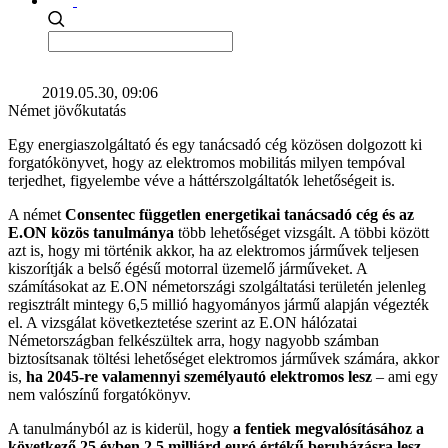
2019.05.30, 09:06
Német jövőkutatás
Egy energiaszolgáltató és egy tanácsadó cég közösen dolgozott ki
forgatókönyvet, hogy az elektromos mobilitás milyen tempóval
terjedhet, figyelembe véve a háttérszolgáltatók lehetőségeit is.
A német
Consentec független energetikai tanácsadó cég és az
E.ON közös tanulmánya
több lehetőséget vizsgált. A többi között
azt is, hogy mi történik akkor, ha az elektromos járművek teljesen
kiszorítják a belső égésű motorral üzemelő járműveket. A
számításokat az E.ON németországi szolgáltatási területén jelenleg
regisztrált mintegy 6,5 millió hagyományos jármű alapján végezték
el. A vizsgálat következtetése szerint az E.ON hálózatai
Németországban felkészültek arra, hogy nagyobb számban
biztosítsanak töltési lehetőséget elektromos járművek számára, akkor
is,
ha 2045-re valamennyi személyautó elektromos lesz
– ami egy
nem valószínű forgatókönyv.
A tanulmányból az is kiderül, hogy
a fentiek megvalósításához a
következő 25 évben 2,5 milliárd euró értékű beruházásra lesz