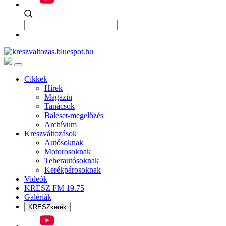
Cikkek
Hírek
Magazin
Tanácsok
Baleset-megelőzés
Archívum
Kreszváltozások
Autósoknak
Motorosoknak
Teherautósoknak
Kerékpárosoknak
Videók
KRESZ FM 19.75
Galériák
KRESZkerék