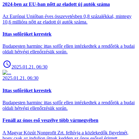
2024-ben az EU-ban nőtt az eladott új autók száma
Az Európai Unióban éves összevetésben 0,8 százalékkal, mintegy
10,6 millióra nőtt az eladott új autók száma.
Ittas sofőröket kerestek
Budapesten harminc ittas sofőr ellen intézkedtek a rendőrök a budai
oldali hétvégi ellenőrzésük során.
2025.01.21. 06:30
2025.01.21. 06:30
Ittas sofőröket kerestek
Budapesten harminc ittas sofőr ellen intézkedtek a rendőrök a budai
oldali hétvégi ellenőrzésük során.
Fenáll az ónos eső veszélye több vármegyében
A Magyar Közút Nonprofit Zrt. felhívja a közlekedők figyelmét,
hogy csak az induljon útnak kedden az ónos esővel érintett