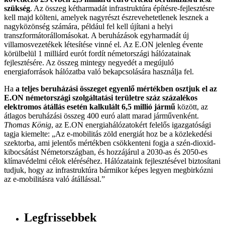
szükség
. Az összeg kétharmadát infrastruktúra építésre-fejlesztésre
kell majd költeni, amelyek nagyrészt észrevehetetlenek lesznek a
nagyközönség számára, például fel kell újítani a helyi
transzformátorállomásokat. A beruházások egyharmadát új
villamosvezetékek létesítése vinné el. Az E.ON jelenleg évente
körülbelül 1 milliárd eurót fordít németországi hálózatainak
fejlesztésére. Az összeg mintegy negyedét a megújuló
energiaforrások hálózatba való bekapcsolására használja fel.
Ha
a teljes beruházási összeget egyenlő mértékben osztjuk el az
E.ON németországi szolgáltatási területre száz százalékos
elektromos átállás esetén kalkulált 6,5 millió jármű
között, az
átlagos beruházási összeg 400 euró alatt marad járművenként.
Thomas König
, az E.ON energiahálózatokért felelős igazgatósági
tagja kiemelte: „Az e-mobilitás zöld energiát hoz be a közlekedési
szektorba, ami jelentős mértékben csökkenteni fogja a szén-dioxid-
kibocsátást Németországban, és hozzájárul a 2030-as és 2050-es
klímavédelmi célok eléréséhez. Hálózataink fejlesztésével biztosítani
tudjuk, hogy az infrastruktúra bármikor képes legyen megbirkózni
az e-mobilitásra való átállással.”
Legfrissebbek