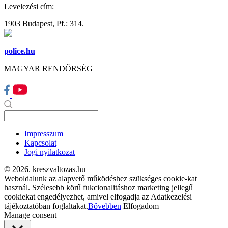
Levelezési cím:
1903 Budapest, Pf.: 314.
police.hu
MAGYAR RENDŐRSÉG
Impresszum
Kapcsolat
Jogi nyilatkozat
© 2026. kreszvaltozas.hu
Weboldalunk az alapvető működéshez szükséges cookie-kat
használ. Szélesebb körű fukcionalitáshoz marketing jellegű
cookiekat engedélyezhet, amivel elfogadja az Adatkezelési
tájékoztatóban foglaltakat.
Bővebben
Elfogadom
Manage consent