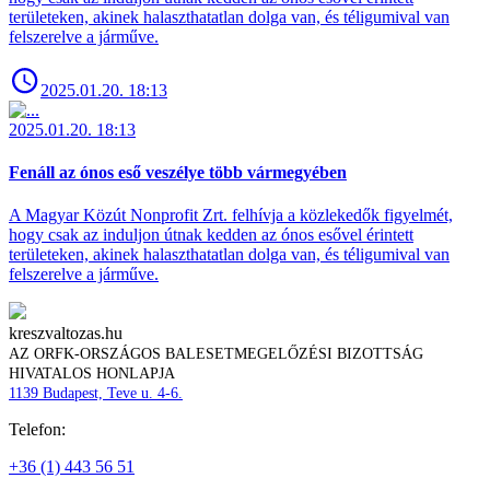
területeken, akinek halaszthatatlan dolga van, és téligumival van
felszerelve a járműve.
2025.01.20. 18:13
2025.01.20. 18:13
Fenáll az ónos eső veszélye több vármegyében
A Magyar Közút Nonprofit Zrt. felhívja a közlekedők figyelmét,
hogy csak az induljon útnak kedden az ónos esővel érintett
területeken, akinek halaszthatatlan dolga van, és téligumival van
felszerelve a járműve.
kreszvaltozas.hu
AZ ORFK-ORSZÁGOS BALESETMEGELŐZÉSI BIZOTTSÁG
HIVATALOS HONLAPJA
1139 Budapest, Teve u. 4-6.
Telefon:
+36 (1) 443 56 51