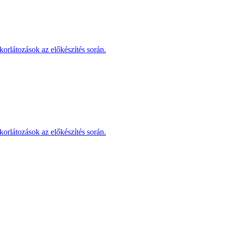
korlátozások az előkészítés során.
korlátozások az előkészítés során.