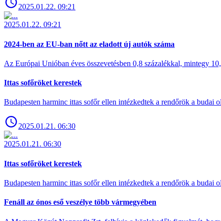
2025.01.22. 09:21
2025.01.22. 09:21
2024-ben az EU-ban nőtt az eladott új autók száma
Az Európai Unióban éves összevetésben 0,8 százalékkal, mintegy 10,6 
Ittas sofőröket kerestek
Budapesten harminc ittas sofőr ellen intézkedtek a rendőrök a budai ol
2025.01.21. 06:30
2025.01.21. 06:30
Ittas sofőröket kerestek
Budapesten harminc ittas sofőr ellen intézkedtek a rendőrök a budai ol
Fenáll az ónos eső veszélye több vármegyében