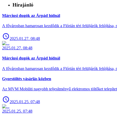
Hírajánló
Márciusi dugók az Árpád hídnál
A fővárosban hamarosan kezdődik a Flórián téri felüljárók felújítása, 
2025.01.27. 08:48
2025.01.27. 08:48
Márciusi dugók az Árpád hídnál
A fővárosban hamarosan kezdődik a Flórián téri felüljárók felújítása, 
Gyorstöltés vásárlás közben
Az MVM Mobiliti nagyobb teljesítményű elektromos töltőket telepíte
2025.01.25. 07:48
2025.01.25. 07:48