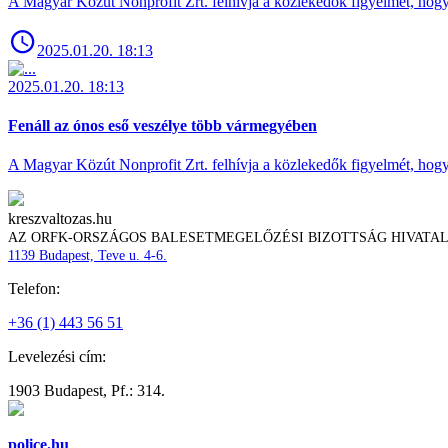
A Magyar Közút Nonprofit Zrt. felhívja a közlekedők figyelmét, hogy c
2025.01.20. 18:13
2025.01.20. 18:13
Fenáll az ónos eső veszélye több vármegyében
A Magyar Közút Nonprofit Zrt. felhívja a közlekedők figyelmét, hogy c
kreszvaltozas.hu
AZ ORFK-ORSZÁGOS BALESETMEGELŐZÉSI BIZOTTSÁG HIVATA
1139 Budapest, Teve u. 4-6.
Telefon:
+36 (1) 443 56 51
Levelezési cím:
1903 Budapest, Pf.: 314.
police.hu