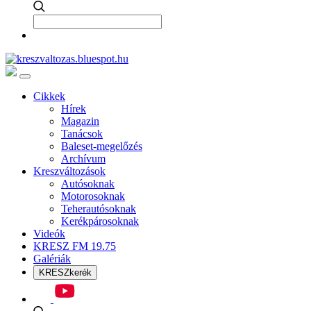
Cikkek
Hírek
Magazin
Tanácsok
Baleset-megelőzés
Archívum
Kreszváltozások
Autósoknak
Motorosoknak
Teherautósoknak
Kerékpárosoknak
Videók
KRESZ FM 19.75
Galériák
KRESZkerék