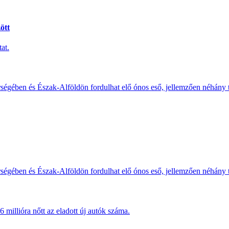
ött
at.
érségében és Észak-Alföldön fordulhat elő ónos eső, jellemzően néhány
érségében és Észak-Alföldön fordulhat elő ónos eső, jellemzően néhány
millióra nőtt az eladott új autók száma.