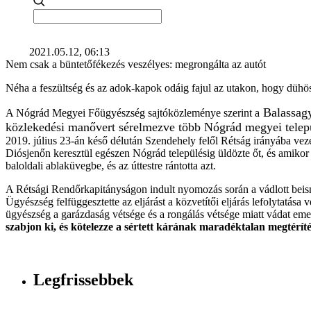
2021.05.12, 06:13
Nem csak a büntetőfékezés veszélyes: megrongálta az autót
Néha a feszültség és az adok-kapok odáig fajul az utakon, hogy dühöseb
Balassagy
A Nógrád Megyei Főügyészség sajtóközleménye szerint a
közlekedési manővert sérelmezve több Nógrád megyei települé
2019. július 23-án késő délután Szendehely felől Rétság irányába veze
Diósjenőn keresztül egészen Nógrád településig üldözte őt, és amikor a
baloldali ablaküvegbe, és az úttestre rántotta azt.
A Rétsági Rendőrkapitányságon indult nyomozás során a vádlott beismer
Ügyészség felfüggesztette az eljárást a közvetítői eljárás lefolytatása
ügyészség a garázdaság vétsége és a rongálás vétsége miatt vádat emel
szabjon ki, és kötelezze a sértett kárának maradéktalan megtérítés
Legfrissebbek