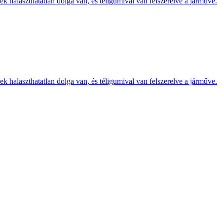
k halaszthatatlan dolga van, és téligumival van felszerelve a járműve.
k halaszthatatlan dolga van, és téligumival van felszerelve a járműve.