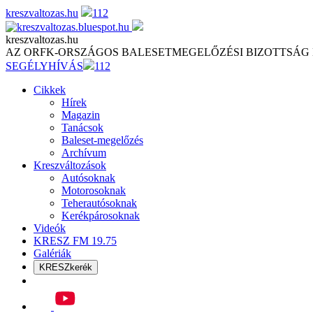
Skip
kreszvaltozas.hu
112
to
content
kreszvaltozas.hu
AZ ORFK-ORSZÁGOS BALESETMEGELŐZÉSI BIZOTTSÁG
SEGÉLYHÍVÁS
112
Cikkek
Hírek
Magazin
Tanácsok
Baleset-megelőzés
Archívum
Kreszváltozások
Autósoknak
Motorosoknak
Teherautósoknak
Kerékpárosoknak
Videók
KRESZ FM 19.75
Galériák
KRESZkerék