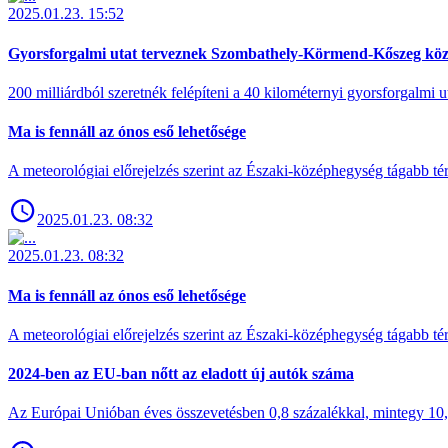
2025.01.23. 15:52
Gyorsforgalmi utat terveznek Szombathely-Körmend-Kőszeg köz
200 milliárdból szeretnék felépíteni a 40 kilométernyi gyorsforgalmi ut
Ma is fennáll az ónos eső lehetősége
A meteorológiai előrejelzés szerint az Északi-középhegység tágabb t
2025.01.23. 08:32
2025.01.23. 08:32
Ma is fennáll az ónos eső lehetősége
A meteorológiai előrejelzés szerint az Északi-középhegység tágabb t
2024-ben az EU-ban nőtt az eladott új autók száma
Az Európai Unióban éves összevetésben 0,8 százalékkal, mintegy 10,6 