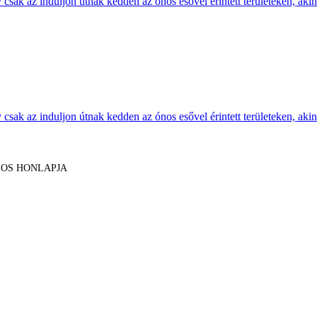
sak az induljon útnak kedden az ónos esővel érintett területeken, akine
sak az induljon útnak kedden az ónos esővel érintett területeken, akine
LOS HONLAPJA