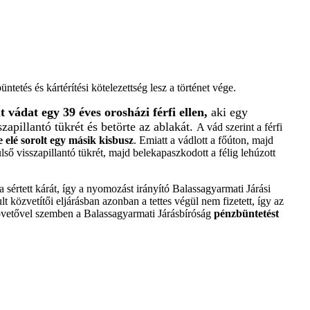
etés és kártérítési kötelezettség lesz a történet vége.
 vádat egy 39 éves orosházi férfi ellen,
aki egy
apillantó tükrét és betörte az ablakát.
A vád szerint a férfi
 elé sorolt egy másik kisbusz
. Emiatt a vádlott a főúton, majd
lső visszapillantó tükrét, majd belekapaszkodott a félig lehúzott
 sértett kárát, így a nyomozást irányító Balassagyarmati Járási
t közvetítői eljárásban azonban a tettes végül nem fizetett, így az
lkövetővel szemben a Balassagyarmati Járásbíróság
pénzbüntetést