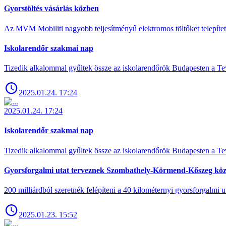
Gyorstöltés vásárlás közben
Az MVM Mobiliti nagyobb teljesítményű elektromos töltőket telepíte
Iskolarendőr szakmai nap
Tizedik alkalommal gyűltek össze az iskolarendőrök Budapesten a Tev
2025.01.24. 17:24
2025.01.24. 17:24
Iskolarendőr szakmai nap
Tizedik alkalommal gyűltek össze az iskolarendőrök Budapesten a Tev
Gyorsforgalmi utat terveznek Szombathely-Körmend-Kőszeg köz
200 milliárdból szeretnék felépíteni a 40 kilométernyi gyorsforgalmi ut
2025.01.23. 15:52