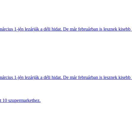
március 1-jén lezárják a déli hidat. De már februárban is lesznek kisebb 
március 1-jén lezárják a déli hidat. De már februárban is lesznek kisebb 
tt 10 szupermarkethez.