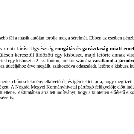
b fél a másik autóján torolja meg a sérelmét. Ebben az esetben pénzbünt
armati Járási Ügyészség
rongálás és garázdaság miatt emelt
sen keresztül üldözött egy kisbuszt, majd letörte annak vissz
tett egy kisbuszt a 2. sz. főúton, amikor számára
váratlanul a járműve
z úticéljához érve megállt, szitkozódva odaszaladt, letörte a kisbusz kü
te a bűncselekmény elkövetését, és ígéretet tett arra, hogy megfizeti a
 végett. A Nógrád Megyei Kormányhivatal pártfogó felügyelője előtt indul
t ellene. Vádiratában arra tett indítványt, hogy a büntetlen előéletű e
ére is.