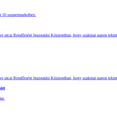
tt 10 szupermarkethez.
e utcai Rendőrségi Igazgatási Központban, hogy szakmai napon tekints
e utcai Rendőrségi Igazgatási Központban, hogy szakmai napon tekints
ött
at.