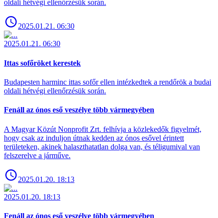
oldali hétvégi ellenőrzésük során.
2025.01.21. 06:30
2025.01.21. 06:30
Ittas sofőröket kerestek
Budapesten harminc ittas sofőr ellen intézkedtek a rendőrök a budai
oldali hétvégi ellenőrzésük során.
Fenáll az ónos eső veszélye több vármegyében
A Magyar Közút Nonprofit Zrt. felhívja a közlekedők figyelmét,
hogy csak az induljon útnak kedden az ónos esővel érintett
területeken, akinek halaszthatatlan dolga van, és téligumival van
felszerelve a járműve.
2025.01.20. 18:13
2025.01.20. 18:13
Fenáll az ónos eső veszélye több vármegyében