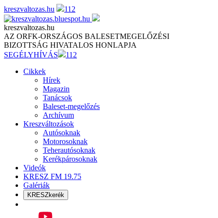
Skip
kreszvaltozas.hu
112
to
content
kreszvaltozas.hu
AZ ORFK-ORSZÁGOS BALESETMEGELŐZÉSI
BIZOTTSÁG HIVATALOS HONLAPJA
SEGÉLYHÍVÁS
112
Cikkek
Hírek
Magazin
Tanácsok
Baleset-megelőzés
Archívum
Kreszváltozások
Autósoknak
Motorosoknak
Teherautósoknak
Kerékpárosoknak
Videók
KRESZ FM 19.75
Galériák
KRESZkerék