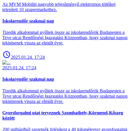
Az MVM Mobiliti nagyobb teljesítményű elektromos töltőket
telepített 10 szupermarkethez.
Iskolarendőr szakmai nap
Tizedik alkalommal gyűltek össze az iskolarendőrök Budapesten a
Teve utcai Rendőrségi Igazgatási Központban, hogy szakmai napon
tekintsenek vissza az elmúlt évre.
2025.01.24. 17:24
2025.01.24. 17:24
Iskolarendőr szakmai nap
Tizedik alkalommal gyűltek össze az iskolarendőrök Budapesten a
Teve utcai Rendőrségi Igazgatási Központban, hogy szakmai napon
tekintsenek vissza az elmúlt évre.
Gyorsforgalmi utat terveznek Szombathely-Körmend-Kőszeg
között
200 milliárdból szeretnék felépíteni a 40 kilométernyi gyorsforgalmi