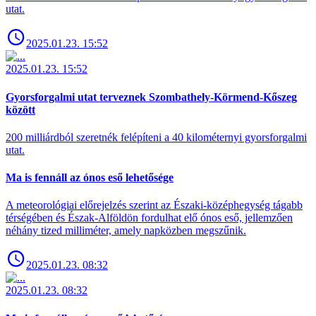
utat.
2025.01.23. 15:52
2025.01.23. 15:52
Gyorsforgalmi utat terveznek Szombathely-Körmend-Kőszeg
között
200 milliárdból szeretnék felépíteni a 40 kilométernyi gyorsforgalmi
utat.
Ma is fennáll az ónos eső lehetősége
A meteorológiai előrejelzés szerint az Északi-középhegység tágabb
térségében és Észak-Alföldön fordulhat elő ónos eső, jellemzően
néhány tized milliméter, amely napközben megszűnik.
2025.01.23. 08:32
2025.01.23. 08:32