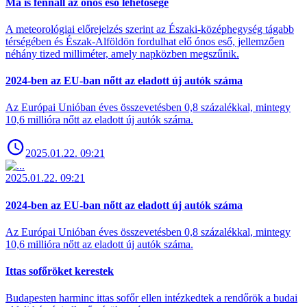
Ma is fennáll az ónos eső lehetősége
A meteorológiai előrejelzés szerint az Északi-középhegység tágabb
térségében és Észak-Alföldön fordulhat elő ónos eső, jellemzően
néhány tized milliméter, amely napközben megszűnik.
2024-ben az EU-ban nőtt az eladott új autók száma
Az Európai Unióban éves összevetésben 0,8 százalékkal, mintegy
10,6 millióra nőtt az eladott új autók száma.
2025.01.22. 09:21
2025.01.22. 09:21
2024-ben az EU-ban nőtt az eladott új autók száma
Az Európai Unióban éves összevetésben 0,8 százalékkal, mintegy
10,6 millióra nőtt az eladott új autók száma.
Ittas sofőröket kerestek
Budapesten harminc ittas sofőr ellen intézkedtek a rendőrök a budai