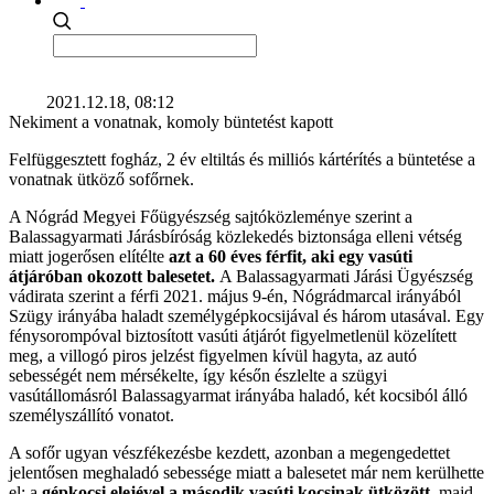
2021.12.18, 08:12
Nekiment a vonatnak, komoly büntetést kapott
Felfüggesztett fogház, 2 év eltiltás és milliós kártérítés a büntetése a
vonatnak ütköző sofőrnek.
A Nógrád Megyei Főügyészség sajtóközleménye szerint a
Balassagyarmati Járásbíróság közlekedés biztonsága elleni vétség
miatt jogerősen elítélte
azt a 60 éves férfit, aki egy vasúti
átjáróban okozott balesetet.
A Balassagyarmati Járási Ügyészség
vádirata szerint a férfi 2021. május 9-én, Nógrádmarcal irányából
Szügy irányába haladt személygépkocsijával és három utasával. Egy
fénysorompóval biztosított vasúti átjárót figyelmetlenül közelített
meg, a villogó piros jelzést figyelmen kívül hagyta, az autó
sebességét nem mérsékelte, így későn észlelte a szügyi
vasútállomásról Balassagyarmat irányába haladó, két kocsiból álló
személyszállító vonatot.
A sofőr ugyan vészfékezésbe kezdett, azonban a megengedettet
jelentősen meghaladó sebessége miatt a balesetet már nem kerülhette
el: a
gépkocsi elejével a második vasúti kocsinak ütközött,
majd