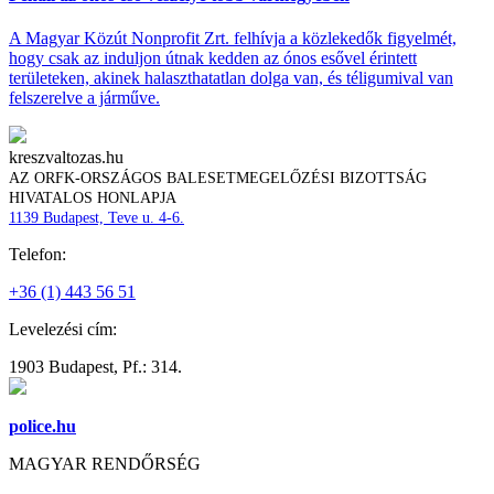
A Magyar Közút Nonprofit Zrt. felhívja a közlekedők figyelmét,
hogy csak az induljon útnak kedden az ónos esővel érintett
területeken, akinek halaszthatatlan dolga van, és téligumival van
felszerelve a járműve.
kreszvaltozas.hu
AZ ORFK-ORSZÁGOS BALESETMEGELŐZÉSI BIZOTTSÁG
HIVATALOS HONLAPJA
1139 Budapest, Teve u. 4-6.
Telefon:
+36 (1) 443 56 51
Levelezési cím:
1903 Budapest, Pf.: 314.
police.hu
MAGYAR RENDŐRSÉG