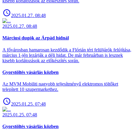
kisebb korlátozások az előkészítés során.
2025.01.27. 08:48
2025.01.27. 08:48
Márciusi dugók az Árpád hídnál
A fővárosban hamarosan kezdődik a Flórián téri felüljárók felújítása,
március 1-jén lezárják a déli hidat. De már februárban is lesznek
kisebb korlátozások az előkészítés során.
Gyorstöltés vásárlás közben
Az MVM Mobiliti nagyobb teljesítményű elektromos töltőket
telepített 10 szupermarkethez.
2025.01.25. 07:48
2025.01.25. 07:48
Gyorstöltés vásárlás közben