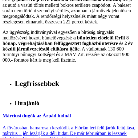
az autó a vasúti töltés melletti bokros területre csapódott. A baleset
során nem történt személyi sérülés, azonban a járművek jelentősen
megrongálódtak. A rendőrségi helyszínelés miatt négy vonat
részlegesen elmaradt, összesen 222 percet késtek.
Az ügyészség indítványával egyezően a bíróság tárgyalás
mellőzésével hozott büntetővégzést:
a büntetlen előéletű férfit 8
hónap, végrehajtásában felfüggesztett fogházbüntetésre és 2 év
közúti járművezetéstől eltiltásra ítélte.
A vádlottnak 130 600
forintnyi bűnügyi költséget és a MÁV Zrt. részére az okozott 900
000,- forintos kárt is meg kell fizetnie.
Legfrissebbek
Hírajánló
Márciusi dugók az Árpád hídnál
A fővárosban hamarosan kezdődik a Flórián téri felüljárók felújítása,
március 1-jén lezárják a déli hidat. De már februárban is lesznek