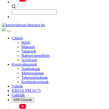
Cikkek
Hírek
Magazin
Tanácsok
Baleset-megelőzés
Archívum
Kreszváltozások
Autósoknak
Motorosoknak
Teherautósoknak
Kerékpárosoknak
Videók
KRESZ FM 19.75
Galériák
KRESZkerék