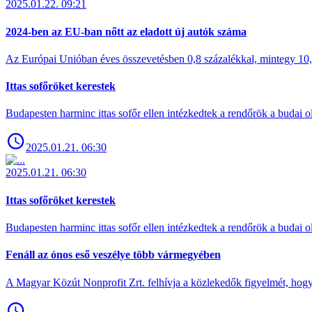
2025.01.22. 09:21
2024-ben az EU-ban nőtt az eladott új autók száma
Az Európai Unióban éves összevetésben 0,8 százalékkal, mintegy 10,6 
Ittas sofőröket kerestek
Budapesten harminc ittas sofőr ellen intézkedtek a rendőrök a budai ol
2025.01.21. 06:30
2025.01.21. 06:30
Ittas sofőröket kerestek
Budapesten harminc ittas sofőr ellen intézkedtek a rendőrök a budai ol
Fenáll az ónos eső veszélye több vármegyében
A Magyar Közút Nonprofit Zrt. felhívja a közlekedők figyelmét, hogy c