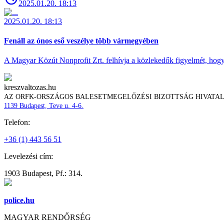
2025.01.20. 18:13
2025.01.20. 18:13
Fenáll az ónos eső veszélye több vármegyében
A Magyar Közút Nonprofit Zrt. felhívja a közlekedők figyelmét, hogy c
kreszvaltozas.hu
AZ ORFK-ORSZÁGOS BALESETMEGELŐZÉSI BIZOTTSÁG HIVATA
1139 Budapest, Teve u. 4-6.
Telefon:
+36 (1) 443 56 51
Levelezési cím:
1903 Budapest, Pf.: 314.
police.hu
MAGYAR RENDŐRSÉG