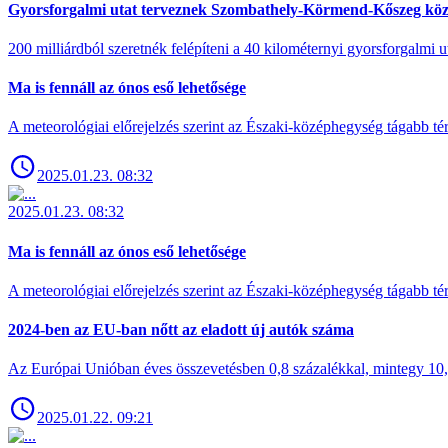
Gyorsforgalmi utat terveznek Szombathely-Körmend-Kőszeg köz
200 milliárdból szeretnék felépíteni a 40 kilométernyi gyorsforgalmi ut
Ma is fennáll az ónos eső lehetősége
A meteorológiai előrejelzés szerint az Északi-középhegység tágabb t
2025.01.23. 08:32
2025.01.23. 08:32
Ma is fennáll az ónos eső lehetősége
A meteorológiai előrejelzés szerint az Északi-középhegység tágabb t
2024-ben az EU-ban nőtt az eladott új autók száma
Az Európai Unióban éves összevetésben 0,8 százalékkal, mintegy 10,6 
2025.01.22. 09:21