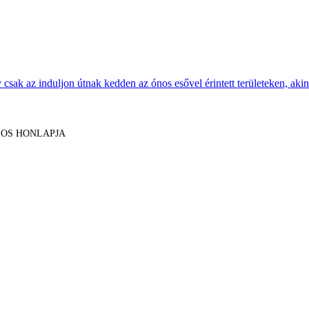
sak az induljon útnak kedden az ónos esővel érintett területeken, akine
LOS HONLAPJA