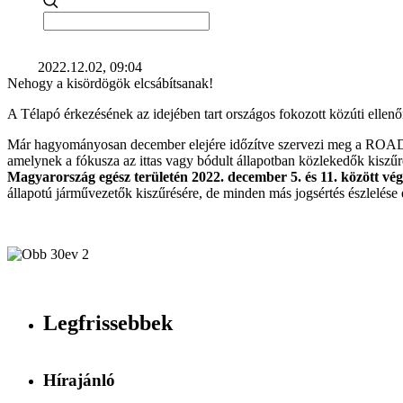
2022.12.02, 09:04
Nehogy a kisördögök elcsábítsanak!
A Télapó érkezésének az idejében tart országos fokozott közúti ellenő
Már hagyományosan december elejére időzítve szervezi meg a ROADPO
amelynek a fókusza az ittas vagy bódult állapotban közlekedők kisz
Magyarország egész területén 2022. december 5. és 11. között vége
állapotú járművezetők kiszűrésére, de minden más jogsértés észlelése 
Legfrissebbek
Hírajánló