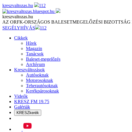
Skip
kreszvaltozas.hu
112
to
content
kreszvaltozas.hu
AZ ORFK-ORSZÁGOS BALESETMEGELŐZÉSI BIZOTTSÁG
SEGÉLYHÍVÁS
112
Cikkek
Hírek
Magazin
Tanácsok
Baleset-megelőzés
Archívum
Kreszváltozások
Autósoknak
Motorosoknak
Teherautósoknak
Kerékpárosoknak
Videók
KRESZ FM 19.75
Galériák
KRESZkerék