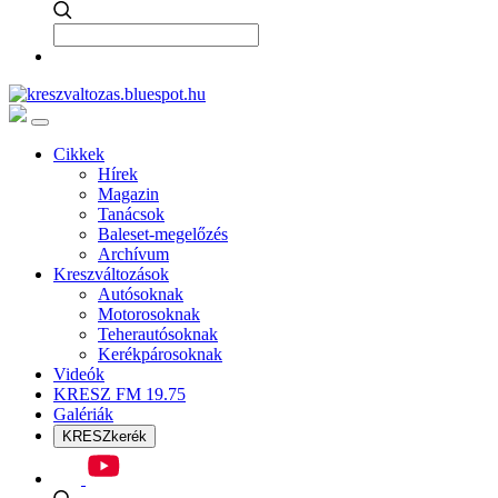
Cikkek
Hírek
Magazin
Tanácsok
Baleset-megelőzés
Archívum
Kreszváltozások
Autósoknak
Motorosoknak
Teherautósoknak
Kerékpárosoknak
Videók
KRESZ FM 19.75
Galériák
KRESZkerék