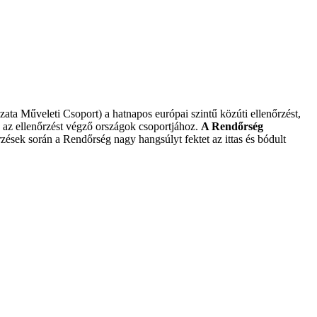
 Műveleti Csoport) a hatnapos európai szintű közúti ellenőrzést,
 az ellenőrzést végző országok csoportjához.
A Rendőrség
k során a Rendőrség nagy hangsúlyt fektet az ittas és bódult