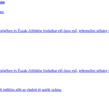
ött
at.
érségében és Észak-Alföldön fordulhat elő ónos eső, jellemzően néhány
érségében és Észak-Alföldön fordulhat elő ónos eső, jellemzően néhány
millióra nőtt az eladott új autók száma.