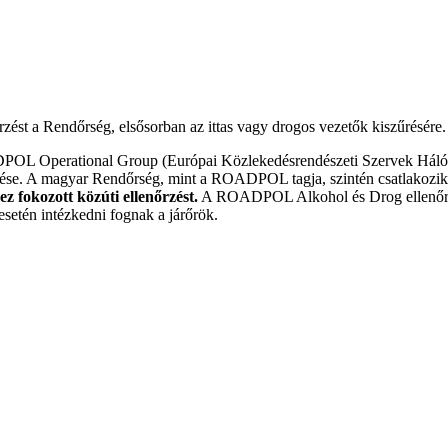
rzést a Rendőrség, elsősorban az ittas vagy drogos vezetők kiszűrésére.
L Operational Group (Európai Közlekedésrendészeti Szervek Hálózata
űrése. A magyar Rendőrség, mint a ROADPOL tagja, szintén csatlakozik
z fokozott közúti ellenőrzést.
A ROADPOL Alkohol és Drog ellenőrzése
esetén intézkedni fognak a járőrök.