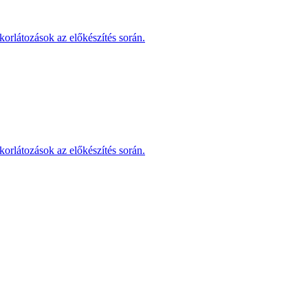
korlátozások az előkészítés során.
korlátozások az előkészítés során.