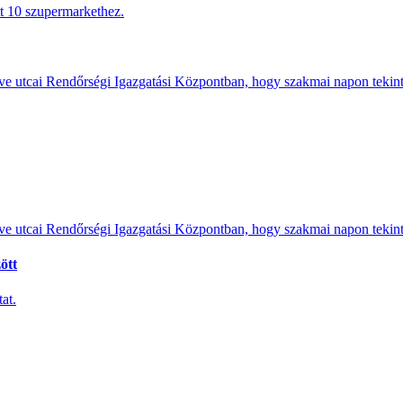
tt 10 szupermarkethez.
e utcai Rendőrségi Igazgatási Központban, hogy szakmai napon tekints
e utcai Rendőrségi Igazgatási Központban, hogy szakmai napon tekints
ött
at.