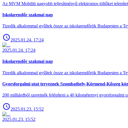
Az MVM Mobiliti nagyobb teljesítményű elektromos töltőket telepíte
Iskolarendőr szakmai nap
Tizedik alkalommal gyűltek össze az iskolarendőrök Budapesten a Tev
2025.01.24. 17:24
2025.01.24. 17:24
Iskolarendőr szakmai nap
Tizedik alkalommal gyűltek össze az iskolarendőrök Budapesten a Tev
Gyorsforgalmi utat terveznek Szombathely-Körmend-Kőszeg köz
200 milliárdból szeretnék felépíteni a 40 kilométernyi gyorsforgalmi ut
2025.01.23. 15:52
2025.01.23. 15:52