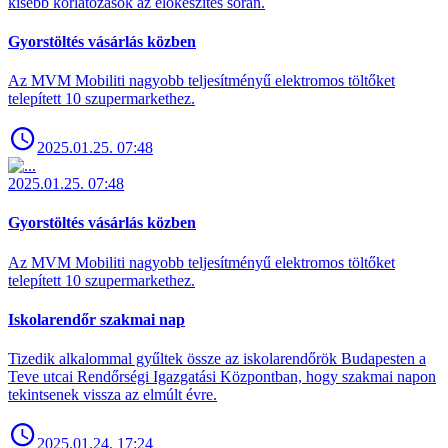
kisebb korlátozások az előkészítés során.
Gyorstöltés vásárlás közben
Az MVM Mobiliti nagyobb teljesítményű elektromos töltőket
telepített 10 szupermarkethez.
2025.01.25. 07:48
2025.01.25. 07:48
Gyorstöltés vásárlás közben
Az MVM Mobiliti nagyobb teljesítményű elektromos töltőket
telepített 10 szupermarkethez.
Iskolarendőr szakmai nap
Tizedik alkalommal gyűltek össze az iskolarendőrök Budapesten a
Teve utcai Rendőrségi Igazgatási Központban, hogy szakmai napon
tekintsenek vissza az elmúlt évre.
2025.01.24. 17:24