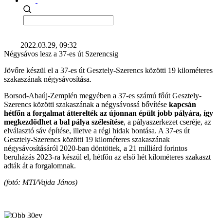
2022.03.29, 09:32
Négysávos lesz a 37-es út Szerencsig
Jövőre készül el a 37-es út Gesztely-Szerencs közötti 19 kilométeres
szakaszának négysávosítása.
Borsod-Abaúj-Zemplén megyében a 37-es számú főút Gesztely-
Szerencs közötti szakaszának a négysávossá bővítése
kapcsán
hétfőn a forgalmat átterelték az újonnan épült jobb pályára, így
megkezdődhet a bal pálya szélesítése
, a pályaszerkezet cseréje, az
elválasztó sáv építése, illetve a régi hidak bontása. A 37-es út
Gesztely-Szerencs közötti 19 kilométeres szakaszának
négysávosításáról 2020-ban döntöttek, a 21 milliárd forintos
beruházás 2023-ra készül el, hétfőn az első hét kilométeres szakaszt
adták át a forgalomnak.
(fotó: MTI/Vajda János)