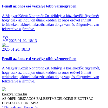
Fenáll az ónos eső veszélye több vármegyében
A Magyar Közút Nonprofit Zrt. felhívja a közlekedők figyelmét,
hogy csak az induljon útnak kedden az ónos esővel érintett
területeken, akinek halaszthatatlan dolga van, és téligumival van
felszerelve a járműve.
2025.01.20. 18:13
2025.01.20. 18:13
Fenáll az ónos eső veszélye több vármegyében
A Magyar Közút Nonprofit Zrt. felhívja a közlekedők figyelmét,
hogy csak az induljon útnak kedden az ónos esővel érintett
területeken, akinek halaszthatatlan dolga van, és téligumival van
felszerelve a járműve.
kreszvaltozas.hu
AZ ORFK-ORSZÁGOS BALESETMEGELŐZÉSI BIZOTTSÁG
HIVATALOS HONLAPJA
1139 Budapest, Teve u. 4-6.