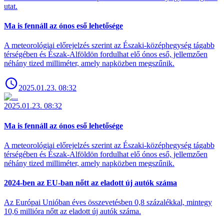
utat.
Ma is fennáll az ónos eső lehetősége
A meteorológiai előrejelzés szerint az Északi-középhegység tágabb
térségében és Észak-Alföldön fordulhat elő ónos eső, jellemzően
néhány tized milliméter, amely napközben megszűnik.
2025.01.23. 08:32
2025.01.23. 08:32
Ma is fennáll az ónos eső lehetősége
A meteorológiai előrejelzés szerint az Északi-középhegység tágabb
térségében és Észak-Alföldön fordulhat elő ónos eső, jellemzően
néhány tized milliméter, amely napközben megszűnik.
2024-ben az EU-ban nőtt az eladott új autók száma
Az Európai Unióban éves összevetésben 0,8 százalékkal, mintegy
10,6 millióra nőtt az eladott új autók száma.