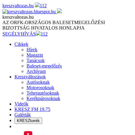
Skip
kreszvaltozas.hu
112
to
content
kreszvaltozas.hu
AZ ORFK-ORSZÁGOS BALESETMEGELŐZÉSI
BIZOTTSÁG HIVATALOS HONLAPJA
SEGÉLYHÍVÁS
112
Cikkek
Hírek
Magazin
Tanácsok
Baleset-megelőzés
Archívum
Kreszváltozások
Autósoknak
Motorosoknak
Teherautósoknak
Kerékpárosoknak
Videók
KRESZ FM 19.75
Galériák
KRESZkerék