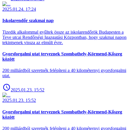
2025.01.24. 17:24
Iskolarendőr szakmai nap
Tizedik alkalommal gyűltek össze az iskolarendőrök Budapesten a
Teve utcai Rendőrségi Igazgatási Központban, hogy szakmai napon
tekintsenek vissza az elmúlt évre.
Gyorsforgalmi utat terveznek Szombathely-Körmend-Kőszeg
között
200 milliárdból szeretnék felépíteni a 40 kilométernyi gyorsforgalmi
utat.
2025.01.23. 15:52
2025.01.23. 15:52
Gyorsforgalmi utat terveznek Szombathely-Körmend-Kőszeg
között
200 milliárdból szeretnék felépíteni a 40 kilométernyi gyorsforgalmi