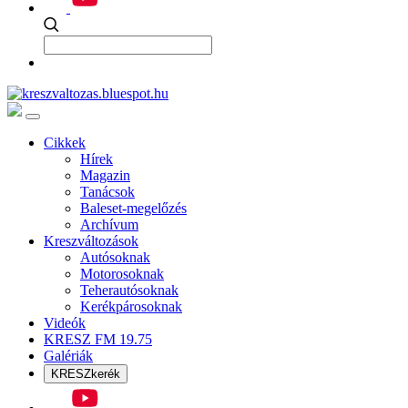
Cikkek
Hírek
Magazin
Tanácsok
Baleset-megelőzés
Archívum
Kreszváltozások
Autósoknak
Motorosoknak
Teherautósoknak
Kerékpárosoknak
Videók
KRESZ FM 19.75
Galériák
KRESZkerék