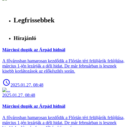
Legfrissebbek
Hírajánló
Márciusi dugók az Árpád hídnál
A fővárosban hamarosan kezdődik a Flórián téri felüljárók felújítása,
március 1-jén lezárják a déli hidat. De már februárban is lesznek
kisebb korlátozások az előkészítés során.
2025.01.27. 08:48
2025.01.27. 08:48
Márciusi dugók az Árpád hídnál
A fővárosban hamarosan kezdődik a Flórián téri felüljárók felújítása,
március 1-jén lezárják a déli hidat. De már februárban is lesznek