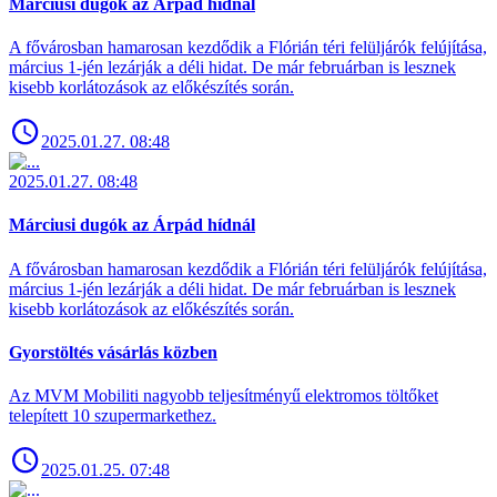
Márciusi dugók az Árpád hídnál
A fővárosban hamarosan kezdődik a Flórián téri felüljárók felújítása,
március 1-jén lezárják a déli hidat. De már februárban is lesznek
kisebb korlátozások az előkészítés során.
2025.01.27. 08:48
2025.01.27. 08:48
Márciusi dugók az Árpád hídnál
A fővárosban hamarosan kezdődik a Flórián téri felüljárók felújítása,
március 1-jén lezárják a déli hidat. De már februárban is lesznek
kisebb korlátozások az előkészítés során.
Gyorstöltés vásárlás közben
Az MVM Mobiliti nagyobb teljesítményű elektromos töltőket
telepített 10 szupermarkethez.
2025.01.25. 07:48