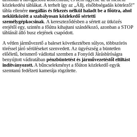
közlekedési táblákat. A terhelt így az „Állj, elsőbbségadás kötelező!”
tábla ellenére
megállás és fékezés nélkül haladt be a főútra, ahol
nekiütközött a szabályosan közlekedő sértetti
személygépkocsinak
. A kereszteződésben a sértett az ütközés
erejétől egy, szintén a főútra kihajtani szándékozó, azonban a STOP
táblánál álló busz elejének csapódott.
A vétlen járművezető a baleset következtében súlyos, többszörös
töréssel járó sérüléseket szenvedett. Az ügyészség a büntetlen
előéletű, beismerő vádlottal szemben a Fonyódi Járásbíróságra
benyújtott vádiratában
pénzbüntetést és járművezetéstől eltiltást
indítványozott.
A bűncselekményt a főúton közlekedő egyik
szemtanú fedélzeti kamerája rögzítette.