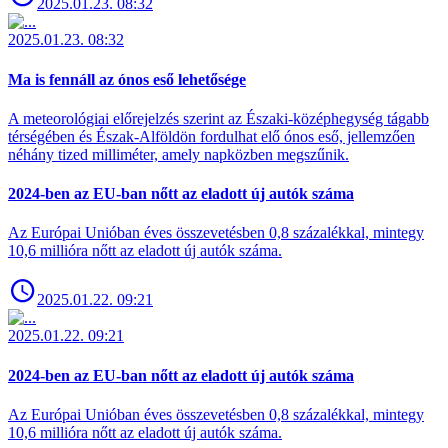
2025.01.23. 08:32
2025.01.23. 08:32
Ma is fennáll az ónos eső lehetősége
A meteorológiai előrejelzés szerint az Északi-középhegység tágabb
térségében és Észak-Alföldön fordulhat elő ónos eső, jellemzően
néhány tized milliméter, amely napközben megszűnik.
2024-ben az EU-ban nőtt az eladott új autók száma
Az Európai Unióban éves összevetésben 0,8 százalékkal, mintegy
10,6 millióra nőtt az eladott új autók száma.
2025.01.22. 09:21
2025.01.22. 09:21
2024-ben az EU-ban nőtt az eladott új autók száma
Az Európai Unióban éves összevetésben 0,8 százalékkal, mintegy
10,6 millióra nőtt az eladott új autók száma.