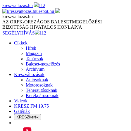
Skip
kreszvaltozas.hu
112
to
content
kreszvaltozas.hu
AZ ORFK-ORSZÁGOS BALESETMEGELŐZÉSI
BIZOTTSÁG HIVATALOS HONLAPJA
SEGÉLYHÍVÁS
112
Cikkek
Hírek
Magazin
Tanácsok
Baleset-megelőzés
Archívum
Kreszváltozások
Autósoknak
Motorosoknak
Teherautósoknak
Kerékpárosoknak
Videók
KRESZ FM 19.75
Galériák
KRESZkerék