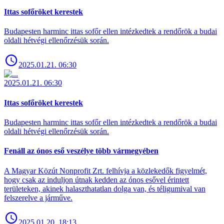
Ittas sofőröket kerestek
Budapesten harminc ittas sofőr ellen intézkedtek a rendőrök a budai
oldali hétvégi ellenőrzésük során.
2025.01.21. 06:30
2025.01.21. 06:30
Ittas sofőröket kerestek
Budapesten harminc ittas sofőr ellen intézkedtek a rendőrök a budai
oldali hétvégi ellenőrzésük során.
Fenáll az ónos eső veszélye több vármegyében
A Magyar Közút Nonprofit Zrt. felhívja a közlekedők figyelmét,
hogy csak az induljon útnak kedden az ónos esővel érintett
területeken, akinek halaszthatatlan dolga van, és téligumival van
felszerelve a járműve.
2025.01.20. 18:13