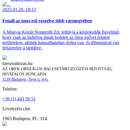
2025.01.20. 18:13
Fenáll az ónos eső veszélye több vármegyében
A Magyar Közút Nonprofit Zrt. felhívja a közlekedők figyelmét,
hogy csak az induljon útnak kedden az ónos esővel érintett
területeken, akinek halaszthatatlan dolga van, és téligumival van
felszerelve a járműve.
kreszvaltozas.hu
AZ ORFK-ORSZÁGOS BALESETMEGELŐZÉSI BIZOTTSÁG
HIVATALOS HONLAPJA
1139 Budapest, Teve u. 4-6.
Telefon:
+36 (1) 443 56 51
Levelezési cím:
1903 Budapest, Pf.: 314.