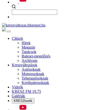
Cikkek
Hírek
Magazin
Tanácsok
Baleset-megelőzés
Archívum
Kreszváltozások
Autósoknak
Motorosoknak
Teherautósoknak
Kerékpárosoknak
Videók
KRESZ FM 19.75
Galériák
KRESZkerék