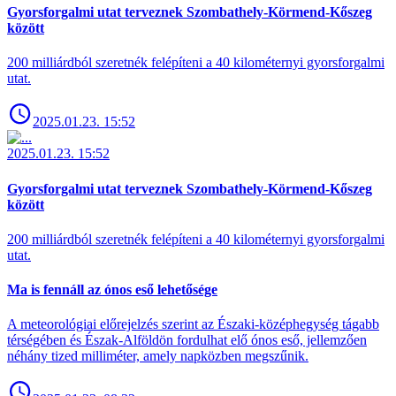
Gyorsforgalmi utat terveznek Szombathely-Körmend-Kőszeg
között
200 milliárdból szeretnék felépíteni a 40 kilométernyi gyorsforgalmi
utat.
2025.01.23. 15:52
2025.01.23. 15:52
Gyorsforgalmi utat terveznek Szombathely-Körmend-Kőszeg
között
200 milliárdból szeretnék felépíteni a 40 kilométernyi gyorsforgalmi
utat.
Ma is fennáll az ónos eső lehetősége
A meteorológiai előrejelzés szerint az Északi-középhegység tágabb
térségében és Észak-Alföldön fordulhat elő ónos eső, jellemzően
néhány tized milliméter, amely napközben megszűnik.