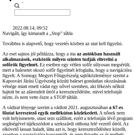
2022.08.14, 09:52
Navigált, így kimaradt a „Stop” tábla
Továbbra is alapvető, hogy vezetés közben az utat kell figyelni.
Az eset sajnos jól példázza, hogy a ma
az autókban használt
alkalmazások, eszközök milyen szinten tudják elterelni a
sofőrök figyelmét.
Ez esetben egy vétlen sofőr súlyosan megsérült,
mert a balesetet okozó sofőr figyelmét lefoglalta, hogy a navigációra
figyelt. A Somogy Megyei Főügyészség sajtóközleménye szerint a
Kaposvári Járási Ügyészség közúti baleset gondatlan okozásának
vétsége miatt emelt vádat egy nővel szemben, aki fékezés nélkül
hajtott be az alárendelt útról a kereszteződésbe, mivel telefonját
nézte, és nem vette észre a STOP táblát.
A vádirat lényege szerint a vádlott 2021. augusztusában
a 67-es
főutat keresztező egyik mellékúton közlekedett.
A nőnek nem
volt helyismerete, utast sem szállított, ezért a telefonján lévő program
segítségével tájékozódott a szekszárdi otthona felé vezető útról. Az
elkövető lassan haladt, látta azt is, hogy kereszteződéshez közelít,
azonban a navigációra koncentrált, és nem figyelte az út melletti