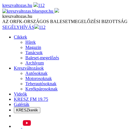
Skip
kreszvaltozas.hu
112
to
content
kreszvaltozas.hu
AZ ORFK-ORSZÁGOS BALESETMEGELŐZÉSI BIZOTTSÁG
SEGÉLYHÍVÁS
112
Cikkek
Hírek
Magazin
Tanácsok
Baleset-megelőzés
Archívum
Kreszváltozások
Autósoknak
Motorosoknak
Teherautósoknak
Kerékpárosoknak
Videók
KRESZ FM 19.75
Galériák
KRESZkerék