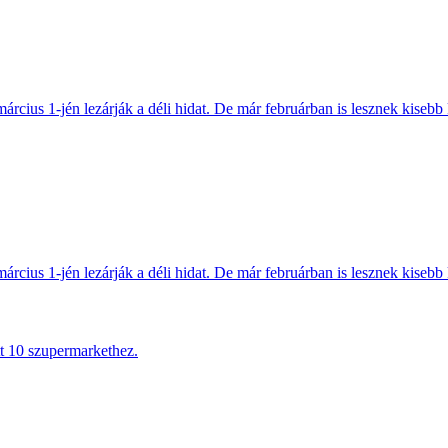
március 1-jén lezárják a déli hidat. De már februárban is lesznek kisebb 
március 1-jén lezárják a déli hidat. De már februárban is lesznek kisebb 
tt 10 szupermarkethez.