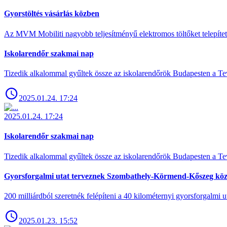
Gyorstöltés vásárlás közben
Az MVM Mobiliti nagyobb teljesítményű elektromos töltőket telepíte
Iskolarendőr szakmai nap
Tizedik alkalommal gyűltek össze az iskolarendőrök Budapesten a Tev
2025.01.24. 17:24
2025.01.24. 17:24
Iskolarendőr szakmai nap
Tizedik alkalommal gyűltek össze az iskolarendőrök Budapesten a Tev
Gyorsforgalmi utat terveznek Szombathely-Körmend-Kőszeg köz
200 milliárdból szeretnék felépíteni a 40 kilométernyi gyorsforgalmi ut
2025.01.23. 15:52