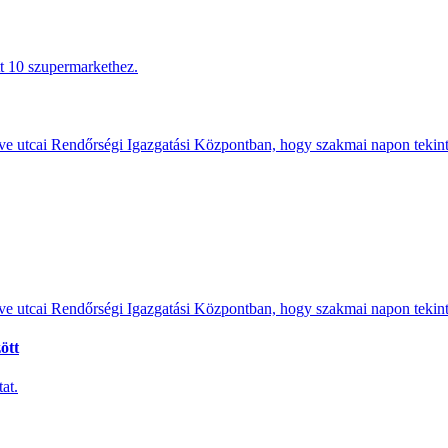
tt 10 szupermarkethez.
e utcai Rendőrségi Igazgatási Központban, hogy szakmai napon tekints
e utcai Rendőrségi Igazgatási Központban, hogy szakmai napon tekints
ött
at.