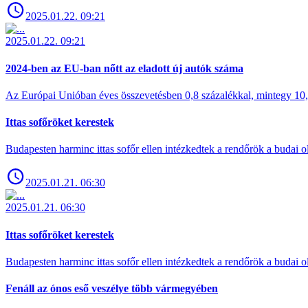
2025.01.22. 09:21
2025.01.22. 09:21
2024-ben az EU-ban nőtt az eladott új autók száma
Az Európai Unióban éves összevetésben 0,8 százalékkal, mintegy 10,6 
Ittas sofőröket kerestek
Budapesten harminc ittas sofőr ellen intézkedtek a rendőrök a budai ol
2025.01.21. 06:30
2025.01.21. 06:30
Ittas sofőröket kerestek
Budapesten harminc ittas sofőr ellen intézkedtek a rendőrök a budai ol
Fenáll az ónos eső veszélye több vármegyében