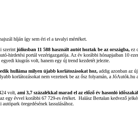
szál híján így sem éri el a tavalyi mértéket.
i szerint
júliusban 11 588 használt autót hoztak be az országba,
ez c
utó-hirdetési portál vezérigazgatója. Az év korábbi hónapjaiban 10 eze
egyedi kiugrás volt, hanem egy új trend kezdetét jelezte.
edik hulláma milyen újabb korlátozásokat hoz,
addig azonban az újb
lyabb korlátozásokat nem vezetnek be az ősz folyamán, a JóAutók.hu a
424 volt,
ami 3,7 százalékkal marad el az előző év hasonló időszaká
az egy évvel korábbi 67 729-es értéket. Halász Bertalan kedvező jelkén
ai autópark öregedésének lassulásához.