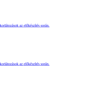
korlátozások az előkészítés során.
korlátozások az előkészítés során.