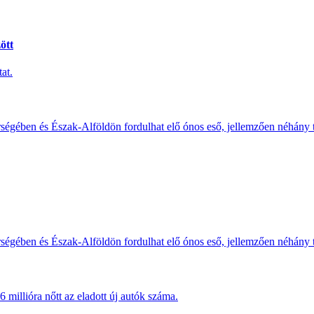
ött
at.
érségében és Észak-Alföldön fordulhat elő ónos eső, jellemzően néhány
érségében és Észak-Alföldön fordulhat elő ónos eső, jellemzően néhány
millióra nőtt az eladott új autók száma.