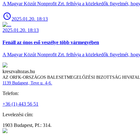
A Magyar Közút Nonprofit Zrt. felhívja a közlekedők figyelmét, hogy c
2025.01.20. 18:13
2025.01.20. 18:13
Fenáll az ónos eső veszélye több vármegyében
A Magyar Közút Nonprofit Zrt. felhívja a közlekedők figyelmét, hogy c
kreszvaltozas.hu
AZ ORFK-ORSZÁGOS BALESETMEGELŐZÉSI BIZOTTSÁG HIVATA
1139 Budapest, Teve u. 4-6.
Telefon:
+36 (1) 443 56 51
Levelezési cím:
1903 Budapest, Pf.: 314.