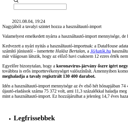
2021.08.04, 19:24
Nagyjából a tavalyi szintet hozza a használtautó-import
Valamelyest emelkedett nyárra a használtautó-import mennyisége, de haj
Kedvezett a nyári nyitás a használtautó-importnak: a DataHouse adata
számító júniustól – ismertette
Halász Bertalan
, a
JóAutók.hu
használta
már világosan látszik, hogy az előző havi csaknem 12 ezres érték nem 
Egyelőre bizonytalan, hogy a
koronavírus-járvány őszre ígért negy
továbbra is erős importtevékenységet valószínűsít. Amennyiben komo
meghaladja a tavaly regisztrált 130 400 darabot.
Idén a használtautó-import mennyisége az év első hét hónapjában 74 
újautó-eladások száma 75 372 volt, ami 11,3 százalékkal haladja meg 
mint a használtautó-import. Ez hozzájárulhat a jelenleg 14,7 éves haz
Legfrissebbek