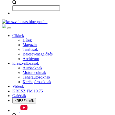
Cikkek
Hírek
Magazin
Tanácsok
Baleset-megelőzés
Archívum
Kreszváltozások
Autósoknak
Motorosoknak
Teherautósoknak
Kerékpárosoknak
Videók
KRESZ FM 19.75
Galériák
KRESZkerék