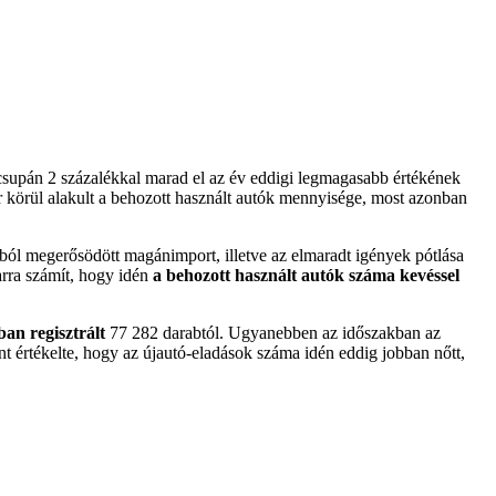
supán 2 százalékkal marad el az év eddigi legmagasabb értékének
r körül alakult a behozott használt autók mennyisége, most azonban
ól megerősödött magánimport, illetve az elmaradt igények pótlása
rra számít, hogy idén
a behozott használt autók száma kevéssel
ban regisztrált
77 282 darabtól. Ugyanebben az időszakban az
t értékelte, hogy az újautó-eladások száma idén eddig jobban nőtt,