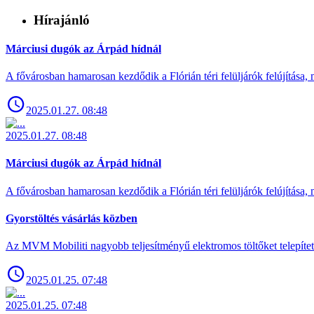
Hírajánló
Márciusi dugók az Árpád hídnál
A fővárosban hamarosan kezdődik a Flórián téri felüljárók felújítása, 
2025.01.27. 08:48
2025.01.27. 08:48
Márciusi dugók az Árpád hídnál
A fővárosban hamarosan kezdődik a Flórián téri felüljárók felújítása, 
Gyorstöltés vásárlás közben
Az MVM Mobiliti nagyobb teljesítményű elektromos töltőket telepíte
2025.01.25. 07:48
2025.01.25. 07:48