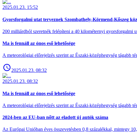
2025.01.23. 15:52
Gyorsforgalmi utat terveznek Szombathely-Körmend-Kőszeg köz
200 milliárdból szeretnék felépíteni a 40 kilométernyi gyorsforgalmi ut
Ma is fennáll az ónos eső lehetősége
A meteorológiai előrejelzés szerint az Északi-középhegység tágabb t
2025.01.23. 08:32
2025.01.23. 08:32
Ma is fennáll az ónos eső lehetősége
A meteorológiai előrejelzés szerint az Északi-középhegység tágabb t
2024-ben az EU-ban nőtt az eladott új autók száma
Az Európai Unióban éves összevetésben 0,8 százalékkal, mintegy 10,6 