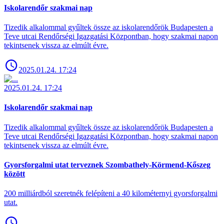
Iskolarendőr szakmai nap
Tizedik alkalommal gyűltek össze az iskolarendőrök Budapesten a
Teve utcai Rendőrségi Igazgatási Központban, hogy szakmai napon
tekintsenek vissza az elmúlt évre.
2025.01.24. 17:24
2025.01.24. 17:24
Iskolarendőr szakmai nap
Tizedik alkalommal gyűltek össze az iskolarendőrök Budapesten a
Teve utcai Rendőrségi Igazgatási Központban, hogy szakmai napon
tekintsenek vissza az elmúlt évre.
Gyorsforgalmi utat terveznek Szombathely-Körmend-Kőszeg
között
200 milliárdból szeretnék felépíteni a 40 kilométernyi gyorsforgalmi
utat.