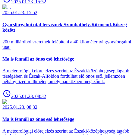
2025.01.23. 15:52
2025.01.23. 15:52
Gyorsforgalmi utat terveznek Szombathely-Körmend-Kőszeg
között
200 milliárdból szeretnék felépíteni a 40 kilométernyi gyorsforgalmi
utat.
Ma is fennáll az ónos eső lehetősége
A meteorológiai előrejelzés szerint az Északi-középhegység tágabb
térségében és Észak-Alföldön fordulhat elő ónos eső, jellemzően
néhány tized milliméter, amely napközben megszűnik.
2025.01.23. 08:32
2025.01.23. 08:32
Ma is fennáll az ónos eső lehetősége
A meteorológiai előrejelzés szerint az Északi-középhegység tágabb