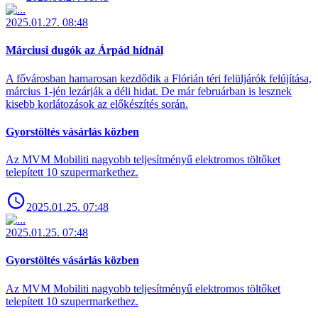
2025.01.27. 08:48
Márciusi dugók az Árpád hídnál
A fővárosban hamarosan kezdődik a Flórián téri felüljárók felújítása,
március 1-jén lezárják a déli hidat. De már februárban is lesznek
kisebb korlátozások az előkészítés során.
Gyorstöltés vásárlás közben
Az MVM Mobiliti nagyobb teljesítményű elektromos töltőket
telepített 10 szupermarkethez.
2025.01.25. 07:48
2025.01.25. 07:48
Gyorstöltés vásárlás közben
Az MVM Mobiliti nagyobb teljesítményű elektromos töltőket
telepített 10 szupermarkethez.