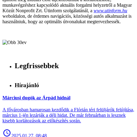
munkavégzéshez kapcsolódó aktuális forgalmi helyzetről a Magyar
Közút Nonprofit Zrt. Útinform szolgálatánál, a
www.utinform.hu
weboldalon, de érdemes navigációs, közösségi autós alkalmazást is
használniuk, hogy az optimális útvonalukat megtervezhessék.
Legfrissebbek
Hírajánló
Márciusi dugók az Árpád hídnál
A fővárosban hamarosan kezdődik a Flórián téri felüljárók felújítása,
március 1-jén lezárják a déli hidat. De már februárban is lesznek
kisebb korlátozások az előkészítés során.
2025.01.27. 08:48