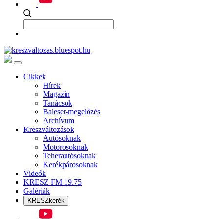
Cikkek
Hírek
Magazin
Tanácsok
Baleset-megelőzés
Archívum
Kreszváltozások
Autósoknak
Motorosoknak
Teherautósoknak
Kerékpárosoknak
Videók
KRESZ FM 19.75
Galériák
KRESZkerék