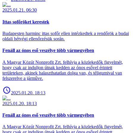
2025.01.21. 06:30
Ittas sofőröket kerestek
Budapesten harminc ittas sofőr ellen intézkedtek a rendőrök a budai
oldali hétvégi ellenőrzésük során.
Fenáll az ónos eső veszélye több vármegyében
A Magyar Közút Nonprofit Zrt. felhívja a közlekedők figyelmét,
hogy csak az induljon útnak kedden az ónos esővel érintett
területeken, akinek halaszthatatlan dolga van, és téligumival van
felszerelve a járműve.
2025.01.20. 18:13
2025.01.20. 18:13
Fenáll az ónos eső veszélye több vármegyében
A Magyar Közút Nonprofit Zrt. felhívja a közlekedők figyelmét,
hogy csak az induljon útnak kedden az ónos esővel érintett