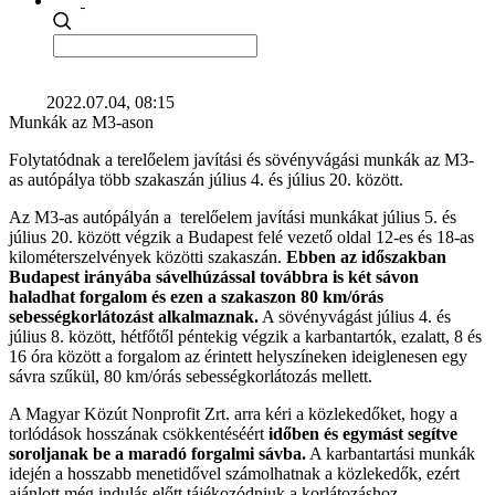
2022.07.04, 08:15
Munkák az M3-ason
Folytatódnak a terelőelem javítási és sövényvágási munkák az M3-
as autópálya több szakaszán július 4. és július 20. között.
Az M3-as autópályán a terelőelem javítási munkákat július 5. és
július 20. között végzik a Budapest felé vezető oldal 12-es és 18-as
kilométerszelvények közötti szakaszán.
Ebben az időszakban
Budapest irányába sávelhúzással továbbra is két sávon
haladhat forgalom és ezen a szakaszon 80 km/órás
sebességkorlátozást alkalmaznak.
A sövényvágást július 4. és
július 8. között, hétfőtől péntekig végzik a karbantartók, ezalatt, 8 és
16 óra között a forgalom az érintett helyszíneken ideiglenesen egy
sávra szűkül, 80 km/órás sebességkorlátozás mellett.
A Magyar Közút Nonprofit Zrt. arra kéri a közlekedőket, hogy a
torlódások hosszának csökkentéséért
időben és egymást segítve
soroljanak be a maradó forgalmi sávba.
A karbantartási munkák
idején a hosszabb menetidővel számolhatnak a közlekedők, ezért
ajánlott még indulás előtt tájékozódniuk a korlátozáshoz,