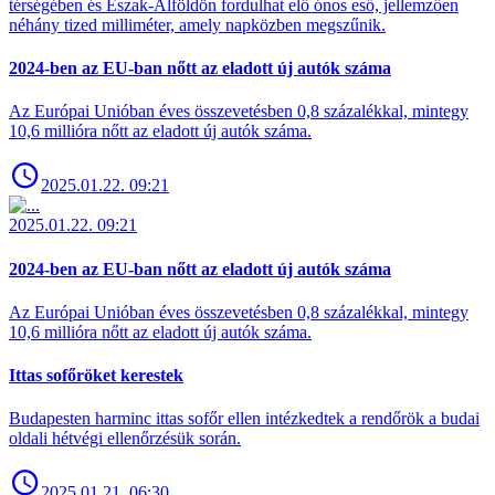
térségében és Észak-Alföldön fordulhat elő ónos eső, jellemzően
néhány tized milliméter, amely napközben megszűnik.
2024-ben az EU-ban nőtt az eladott új autók száma
Az Európai Unióban éves összevetésben 0,8 százalékkal, mintegy
10,6 millióra nőtt az eladott új autók száma.
2025.01.22. 09:21
2025.01.22. 09:21
2024-ben az EU-ban nőtt az eladott új autók száma
Az Európai Unióban éves összevetésben 0,8 százalékkal, mintegy
10,6 millióra nőtt az eladott új autók száma.
Ittas sofőröket kerestek
Budapesten harminc ittas sofőr ellen intézkedtek a rendőrök a budai
oldali hétvégi ellenőrzésük során.
2025.01.21. 06:30