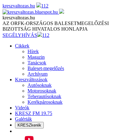
Skip
kreszvaltozas.hu
112
to
content
kreszvaltozas.hu
AZ ORFK-ORSZÁGOS BALESETMEGELŐZÉSI
BIZOTTSÁG HIVATALOS HONLAPJA
SEGÉLYHÍVÁS
112
Cikkek
Hírek
Magazin
Tanácsok
Baleset-megelőzés
Archívum
Kreszváltozások
Autósoknak
Motorosoknak
Teherautósoknak
Kerékpárosoknak
Videók
KRESZ FM 19.75
Galériák
KRESZkerék