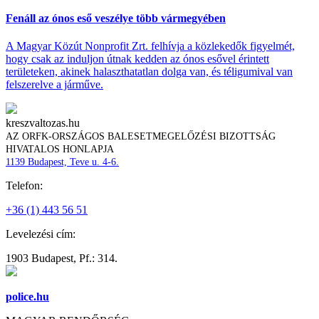
Fenáll az ónos eső veszélye több vármegyében
A Magyar Közút Nonprofit Zrt. felhívja a közlekedők figyelmét,
hogy csak az induljon útnak kedden az ónos esővel érintett
területeken, akinek halaszthatatlan dolga van, és téligumival van
felszerelve a járműve.
kreszvaltozas.hu
AZ ORFK-ORSZÁGOS BALESETMEGELŐZÉSI BIZOTTSÁG
HIVATALOS HONLAPJA
1139 Budapest, Teve u. 4-6.
Telefon:
+36 (1) 443 56 51
Levelezési cím:
1903 Budapest, Pf.: 314.
police.hu