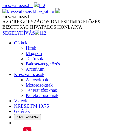
Skip
kreszvaltozas.hu
112
to
content
kreszvaltozas.hu
AZ ORFK-ORSZÁGOS BALESETMEGELŐZÉSI
BIZOTTSÁG HIVATALOS HONLAPJA
SEGÉLYHÍVÁS
112
Cikkek
Hírek
Magazin
Tanácsok
Baleset-megelőzés
Archívum
Kreszváltozások
Autósoknak
Motorosoknak
Teherautósoknak
Kerékpárosoknak
Videók
KRESZ FM 19.75
Galériák
KRESZkerék