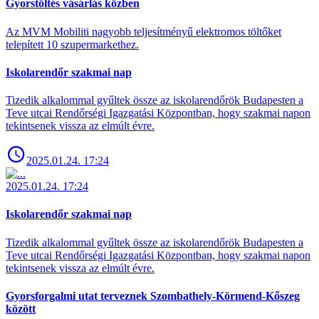
Gyorstöltés vásárlás közben
Az MVM Mobiliti nagyobb teljesítményű elektromos töltőket
telepített 10 szupermarkethez.
Iskolarendőr szakmai nap
Tizedik alkalommal gyűltek össze az iskolarendőrök Budapesten a
Teve utcai Rendőrségi Igazgatási Központban, hogy szakmai napon
tekintsenek vissza az elmúlt évre.
2025.01.24. 17:24
2025.01.24. 17:24
Iskolarendőr szakmai nap
Tizedik alkalommal gyűltek össze az iskolarendőrök Budapesten a
Teve utcai Rendőrségi Igazgatási Központban, hogy szakmai napon
tekintsenek vissza az elmúlt évre.
Gyorsforgalmi utat terveznek Szombathely-Körmend-Kőszeg
között