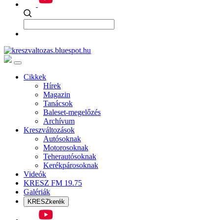
Cikkek
Hírek
Magazin
Tanácsok
Baleset-megelőzés
Archívum
Kreszváltozások
Autósoknak
Motorosoknak
Teherautósoknak
Kerékpárosoknak
Videók
KRESZ FM 19.75
Galériák
KRESZkerék