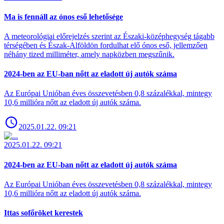
Ma is fennáll az ónos eső lehetősége
A meteorológiai előrejelzés szerint az Északi-középhegység tágabb
térségében és Észak-Alföldön fordulhat elő ónos eső, jellemzően
néhány tized milliméter, amely napközben megszűnik.
2024-ben az EU-ban nőtt az eladott új autók száma
Az Európai Unióban éves összevetésben 0,8 százalékkal, mintegy
10,6 millióra nőtt az eladott új autók száma.
2025.01.22. 09:21
2025.01.22. 09:21
2024-ben az EU-ban nőtt az eladott új autók száma
Az Európai Unióban éves összevetésben 0,8 százalékkal, mintegy
10,6 millióra nőtt az eladott új autók száma.
Ittas sofőröket kerestek