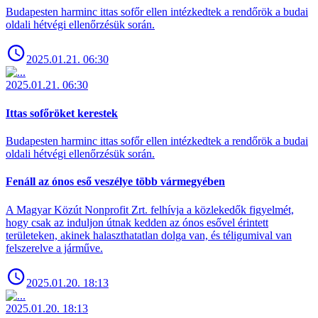
Budapesten harminc ittas sofőr ellen intézkedtek a rendőrök a budai
oldali hétvégi ellenőrzésük során.
2025.01.21. 06:30
2025.01.21. 06:30
Ittas sofőröket kerestek
Budapesten harminc ittas sofőr ellen intézkedtek a rendőrök a budai
oldali hétvégi ellenőrzésük során.
Fenáll az ónos eső veszélye több vármegyében
A Magyar Közút Nonprofit Zrt. felhívja a közlekedők figyelmét,
hogy csak az induljon útnak kedden az ónos esővel érintett
területeken, akinek halaszthatatlan dolga van, és téligumival van
felszerelve a járműve.
2025.01.20. 18:13
2025.01.20. 18:13