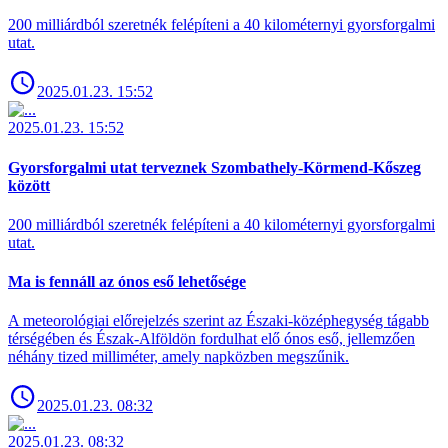
200 milliárdból szeretnék felépíteni a 40 kilométernyi gyorsforgalmi
utat.
2025.01.23. 15:52
2025.01.23. 15:52
Gyorsforgalmi utat terveznek Szombathely-Körmend-Kőszeg
között
200 milliárdból szeretnék felépíteni a 40 kilométernyi gyorsforgalmi
utat.
Ma is fennáll az ónos eső lehetősége
A meteorológiai előrejelzés szerint az Északi-középhegység tágabb
térségében és Észak-Alföldön fordulhat elő ónos eső, jellemzően
néhány tized milliméter, amely napközben megszűnik.
2025.01.23. 08:32
2025.01.23. 08:32