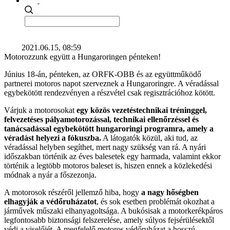
2021.06.15, 08:59
Motorozzunk együtt a Hungaroringen pénteken!
Június 18-án, pénteken, az ORFK-OBB és az együttműködő
partnerei motoros napot szerveznek a Hungaroringre. A véradással
egybekötött rendezvényen a részvétel csak regisztrációhoz kötött.
Várjuk a motorosokat
egy közös vezetéstechnikai tréninggel,
felvezetéses pályamotorozással, technikai ellenőrzéssel és
tanácsadással egybekötött hungaroringi programra, amely a
véradást helyezi a fókuszba.
A látogatók közül, aki tud, az
véradással helyben segíthet, mert nagy szükség van rá. A nyári
időszakban történik az éves balesetek egy harmada, valamint ekkor
történik a legtöbb motoros baleset is, hiszen ennek a közlekedési
módnak a nyár a főszezonja.
A motorosok részéről jellemző hiba, hogy
a nagy hőségben
elhagyják a védőruházatot
, és sok esetben problémát okozhat a
járművek műszaki elhanyagoltsága. A bukósisak a motorkerékpáros
legfontosabb biztonsági felszerelése, amely súlyos fejsérülésektől
védi a viselőjét. A megfelelő motoros védőruházat a hosszú