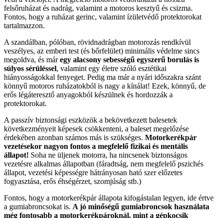
felsőruházat és nadrág, valamint a motoros kesztyű és csizma.
Fontos, hogy a ruházat gerinc, valamint ízületvédő protektorokat
tartalmazzon.
A szandálban, pólóban, rövidnadrágban motorozás rendkívül
veszélyes, az emberi test (és bőrfelület) minimális védelme sincs
megoldva, és már
egy alacsony sebességű egyszerű borulás is
súlyos sérüléssel
, valamint egy életre szóló esztétikai
hiányosságokkal fenyeget. Pedig ma már a nyári időszakra szánt
könnyű motoros ruházatokból is nagy a kínálat! Ezek, könnyű, de
erős légáteresztő anyagokból készülnek és hordozzák a
protektorokat.
A passzív biztonsági eszközök a bekövetkezett balesetek
következményeit képesek csökkenteni, a baleset megelőzése
érdekében azonban számos más is szükséges.
Motorkerékpár
vezetésekor nagyon fontos a megfelelő fizikai és mentális
állapot!
Soha ne üljenek motorra, ha nincsenek biztonságos
vezetésre alkalmas állapotban (fáradtság, nem megfelelő pszichés
állapot, vezetési képességre hátrányosan ható szer előzetes
fogyasztása, erős éhségérzet, szomjúság stb.)
Fontos, hogy a motorkerékpár állapota kifogástalan legyen, ide értve
a gumiabroncsokat is.
A jó minőségű gumiabroncsok használata
még fontosabb a motorkerékpároknál, mint a gépkocsik