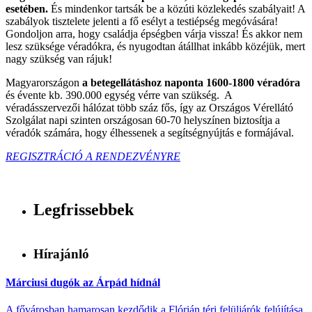
esetében.
És mindenkor tartsák be a közúti közlekedés szabályait! A
szabályok tisztelete jelenti a fő esélyt a testiépség megóvására!
Gondoljon arra, hogy családja épségben várja vissza! És akkor nem
lesz szüksége véradókra, és nyugodtan átállhat inkább közéjük, mert
nagy szükség van rájuk!
Magyarországon
a betegellátáshoz naponta 1600-1800 véradóra
és évente kb. 390.000 egység vérre van szükség. A
véradásszervezői hálózat több száz fős, így az Országos Vérellátó
Szolgálat napi szinten országosan 60-70 helyszínen biztosítja a
véradók számára, hogy élhessenek a segítségnyújtás e formájával.
REGISZTRÁCIÓ A RENDEZVÉNYRE
Legfrissebbek
Hírajánló
Márciusi dugók az Árpád hídnál
A fővárosban hamarosan kezdődik a Flórián téri felüljárók felújítása,