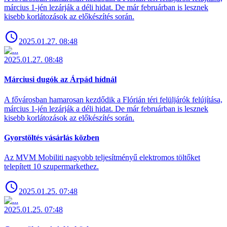
március 1-jén lezárják a déli hidat. De már februárban is lesznek
kisebb korlátozások az előkészítés során.
2025.01.27. 08:48
2025.01.27. 08:48
Márciusi dugók az Árpád hídnál
A fővárosban hamarosan kezdődik a Flórián téri felüljárók felújítása,
március 1-jén lezárják a déli hidat. De már februárban is lesznek
kisebb korlátozások az előkészítés során.
Gyorstöltés vásárlás közben
Az MVM Mobiliti nagyobb teljesítményű elektromos töltőket
telepített 10 szupermarkethez.
2025.01.25. 07:48
2025.01.25. 07:48