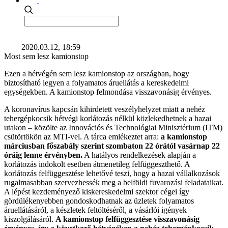
2020.03.12, 18:59
Most sem lesz kamionstop
Ezen a hétvégén sem lesz kamionstop az országban, hogy
biztosítható legyen a folyamatos áruellátás a kereskedelmi
egységekben. A kamionstop felmondása visszavonásig érvényes.
A koronavírus kapcsán kihirdetett veszélyhelyzet miatt a nehéz
tehergépkocsik hétvégi korlátozás nélkül közlekedhetnek a hazai
utakon – közölte az Innovációs és Technológiai Minisztérium (ITM)
csütörtökön az MTI-vel. A tárca emlékeztet arra:
a kamionstop
márciusban főszabály szerint szombaton 22 órától vasárnap 22
óráig lenne érvényben.
A hatályos rendelkezések alapján a
korlátozás indokolt esetben átmenetileg felfüggeszthető. A
korlátozás felfüggesztése lehetővé teszi, hogy a hazai vállalkozások
rugalmasabban szervezhessék meg a belföldi fuvarozási feladataikat.
A lépést kezdeményező kiskereskedelmi szektor cégei így
gördülékenyebben gondoskodhatnak az üzletek folyamatos
áruellátásáról, a készletek feltöltéséről, a vásárlói igények
kiszolgálásáról.
A kamionstop felfüggesztése visszavonásig