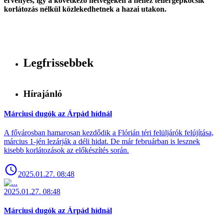
érvényes, így a következő hétvégéken a nehéz tehergépkocsik
korlátozás nélkül közlekedhetnek a hazai utakon.
Legfrissebbek
Hírajánló
Márciusi dugók az Árpád hídnál
A fővárosban hamarosan kezdődik a Flórián téri felüljárók felújítása,
március 1-jén lezárják a déli hidat. De már februárban is lesznek
kisebb korlátozások az előkészítés során.
2025.01.27. 08:48
2025.01.27. 08:48
Márciusi dugók az Árpád hídnál