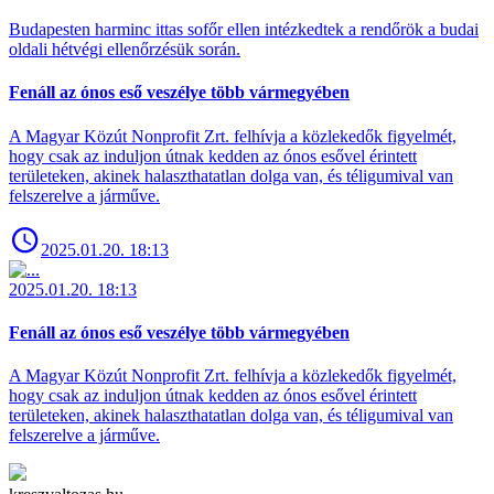
Budapesten harminc ittas sofőr ellen intézkedtek a rendőrök a budai
oldali hétvégi ellenőrzésük során.
Fenáll az ónos eső veszélye több vármegyében
A Magyar Közút Nonprofit Zrt. felhívja a közlekedők figyelmét,
hogy csak az induljon útnak kedden az ónos esővel érintett
területeken, akinek halaszthatatlan dolga van, és téligumival van
felszerelve a járműve.
2025.01.20. 18:13
2025.01.20. 18:13
Fenáll az ónos eső veszélye több vármegyében
A Magyar Közút Nonprofit Zrt. felhívja a közlekedők figyelmét,
hogy csak az induljon útnak kedden az ónos esővel érintett
területeken, akinek halaszthatatlan dolga van, és téligumival van
felszerelve a járműve.