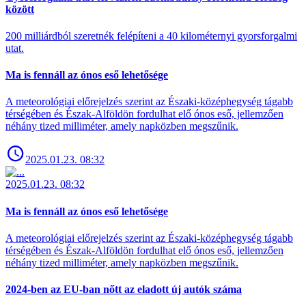
között
200 milliárdból szeretnék felépíteni a 40 kilométernyi gyorsforgalmi
utat.
Ma is fennáll az ónos eső lehetősége
A meteorológiai előrejelzés szerint az Északi-középhegység tágabb
térségében és Észak-Alföldön fordulhat elő ónos eső, jellemzően
néhány tized milliméter, amely napközben megszűnik.
2025.01.23. 08:32
2025.01.23. 08:32
Ma is fennáll az ónos eső lehetősége
A meteorológiai előrejelzés szerint az Északi-középhegység tágabb
térségében és Észak-Alföldön fordulhat elő ónos eső, jellemzően
néhány tized milliméter, amely napközben megszűnik.
2024-ben az EU-ban nőtt az eladott új autók száma