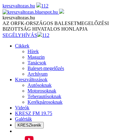
Skip
kreszvaltozas.hu
112
to
content
kreszvaltozas.hu
AZ ORFK-ORSZÁGOS BALESETMEGELŐZÉSI
BIZOTTSÁG HIVATALOS HONLAPJA
SEGÉLYHÍVÁS
112
Cikkek
Hírek
Magazin
Tanácsok
Baleset-megelőzés
Archívum
Kreszváltozások
Autósoknak
Motorosoknak
Teherautósoknak
Kerékpárosoknak
Videók
KRESZ FM 19.75
Galériák
KRESZkerék