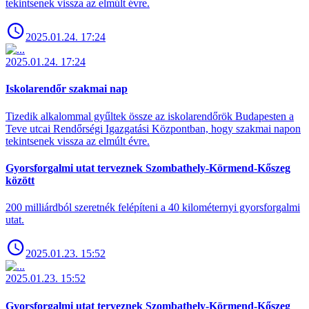
tekintsenek vissza az elmúlt évre.
2025.01.24. 17:24
2025.01.24. 17:24
Iskolarendőr szakmai nap
Tizedik alkalommal gyűltek össze az iskolarendőrök Budapesten a
Teve utcai Rendőrségi Igazgatási Központban, hogy szakmai napon
tekintsenek vissza az elmúlt évre.
Gyorsforgalmi utat terveznek Szombathely-Körmend-Kőszeg
között
200 milliárdból szeretnék felépíteni a 40 kilométernyi gyorsforgalmi
utat.
2025.01.23. 15:52
2025.01.23. 15:52
Gyorsforgalmi utat terveznek Szombathely-Körmend-Kőszeg