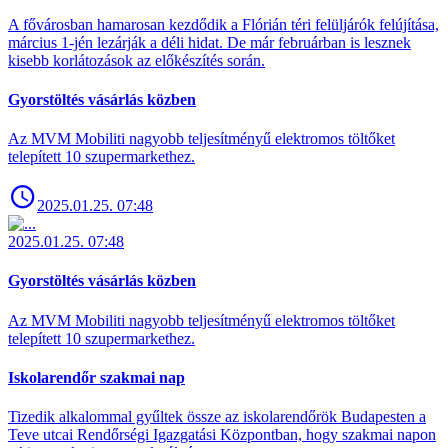
A fővárosban hamarosan kezdődik a Flórián téri felüljárók felújítása,
március 1-jén lezárják a déli hidat. De már februárban is lesznek
kisebb korlátozások az előkészítés során.
Gyorstöltés vásárlás közben
Az MVM Mobiliti nagyobb teljesítményű elektromos töltőket
telepített 10 szupermarkethez.
2025.01.25. 07:48
2025.01.25. 07:48
Gyorstöltés vásárlás közben
Az MVM Mobiliti nagyobb teljesítményű elektromos töltőket
telepített 10 szupermarkethez.
Iskolarendőr szakmai nap
Tizedik alkalommal gyűltek össze az iskolarendőrök Budapesten a
Teve utcai Rendőrségi Igazgatási Központban, hogy szakmai napon