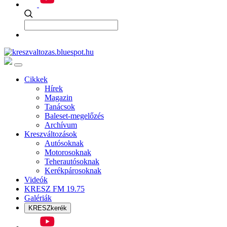
Cikkek
Hírek
Magazin
Tanácsok
Baleset-megelőzés
Archívum
Kreszváltozások
Autósoknak
Motorosoknak
Teherautósoknak
Kerékpárosoknak
Videók
KRESZ FM 19.75
Galériák
KRESZkerék