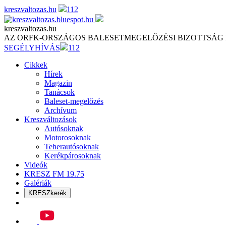
Skip
kreszvaltozas.hu
112
to
content
kreszvaltozas.hu
AZ ORFK-ORSZÁGOS BALESETMEGELŐZÉSI BIZOTTSÁG
SEGÉLYHÍVÁS
112
Cikkek
Hírek
Magazin
Tanácsok
Baleset-megelőzés
Archívum
Kreszváltozások
Autósoknak
Motorosoknak
Teherautósoknak
Kerékpárosoknak
Videók
KRESZ FM 19.75
Galériák
KRESZkerék