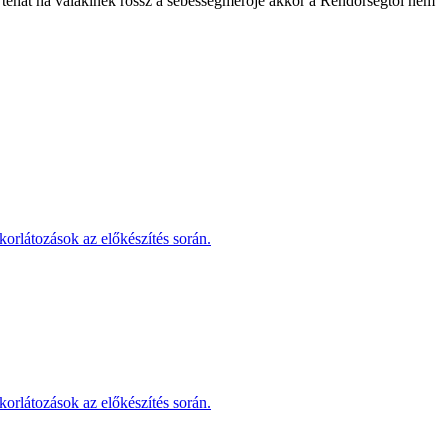
tehát ha valakinek rossz a sebességmérője akkor a Rendőrségtől nem
korlátozások az előkészítés során.
korlátozások az előkészítés során.