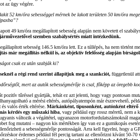
ot az ügy végére.
lakit 52 km/óra sebességgel mérnek be lakott területen 50 km/óra mege
fipaxba”?
kapott 49 km/óra megállapított sebesség alapján nem követett el szabály
 járművezetővel szemben szabálysértés miatt intézkedünk.
gállapított sebesség 146.5 km/óra lett. Ez a túllépés, ha nem történt m
s már megállítás nélkül is, az objektív felelősség alapján bírságol
ságot csak ez után szabják ki?
éseknél a régi rend szerint állapítjuk meg a szankciót,
függetlenül at
ndőrségtől, mert az autók sebességmérője is csal, főképp az öregebb ko
ozitív tűréssel gyártják, tehát ez azt jelenti, hogy vagy pontosan mut
 elhanyagolható a mérési eltérés, autópályatempón már észrevehető, pél
és valós érték eltérése.
Márkánként, típusonként, autónként eltérő
más kérdés egy műszaki hiba
, vagy például egy rossz méretű, nem a 
gyanis változik a végáttétel, ugyanazon motorfordulatszámoknál magasa
öbbet fog mutatni – nagyon kis mértékben így van ez a gumikopás eseté
lenőrizheti a sebességmérője pontosságát. Arra kell figyelni, hogy a
llenőrzéskor érdemes például fél percig tartani az ellenőrizni kívánt 50-