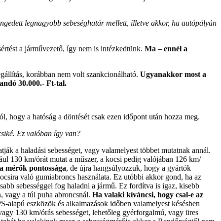
ngedett legnagyobb sebeséghatár mellett, illetve akkor, ha autópályán
sértést a járművezető, így nem is intézkedtünk.
Ma – ennél a
egállítás, korábban nem volt szankcionálható.
Ugyanakkor most a
andó 30.000.- Ft-tal.
tól, hogy a hatóság a döntését csak ezen időpont után hozza meg.
csiké. Ez valóban így van?
atják a haladási sebességet, vagy valamelyest többet mutatnak annál.
dául 130 km/órát mutat a műszer, a kocsi pedig valójában 126 km/
 a mérők pontossága
, de újra hangsúlyozzuk, hogy a gyártók
kocsira való gumiabroncs használata. Ez utóbbi akkor gond, ha az
bb sebességgel fog haladni a jármű. Ez fordítva is igaz, kisebb
n, vagy a túl puha abroncsnál.
Ha valaki kíváncsi, hogy csal-e az
 GPS-alapú eszközök és alkalmazások időben valamelyest késésben
70 vagy 130 km/órás sebességet, lehetőleg gyérforgalmú, vagy üres