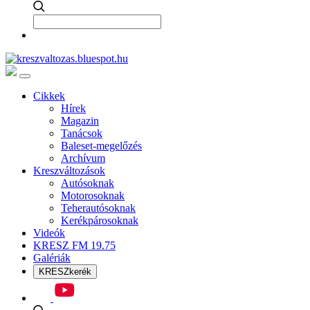
Cikkek
Hírek
Magazin
Tanácsok
Baleset-megelőzés
Archívum
Kreszváltozások
Autósoknak
Motorosoknak
Teherautósoknak
Kerékpárosoknak
Videók
KRESZ FM 19.75
Galériák
KRESZkerék