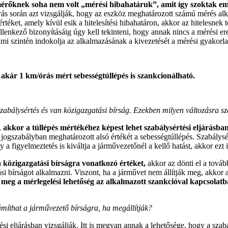
érőknek soha nem volt „mérési hibahatáruk”, amit így szoktak emleg
járás során azt vizsgálják, hogy az eszköz meghatározott számú mérés al
ket, amely kívül esik a hitelesítési hibahatáron, akkor az hitelesnek 
ellenkező bizonyításáig úgy kell tekinteni, hogy annak nincs a mérési e
mi szintén indokolja az alkalmazásának a kivezetését a mérési gyakorla
y
akár 1 km/órás mért sebességtúllépés is szankcionálható.
zabálysértés és van közigazgatási bírság. Ezekben milyen változásra s
,
akkor a túllépés mértékéhez képest lehet szabálysértési eljárásban, 
 jogszabályban meghatározott alsó értékét a sebességtúllépés. Szabálysé
y a figyelmeztetés is kiváltja a járművezetőnél a kellő hatást, akkor ezt 
 közigazgatási bírságra vonatkozó értéket,
akkor az dönti el a tovább
bírságot alkalmazni. Viszont, ha a járművet nem állítják meg, akkor a
 meg a mérlegelési lehetőség az alkalmazott szankcióval kapcsolatb
ámíthat a járművezető bírságra, ha megállítják?
i eljárásban vizsgálják. Itt is megvan annak a lehetősége, hogy a szabá