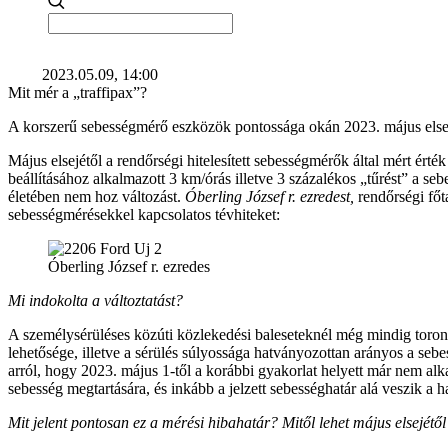
2023.05.09, 14:00
Mit mér a „traffipax”?
A korszerű sebességmérő eszközök pontossága okán 2023. május elsejé
Május elsejétől a rendőrségi hitelesített sebességmérők által mért érték
beállításához alkalmazott 3 km/órás illetve 3 százalékos „tűrést” a s
életében nem hoz változást.
Óberling József r. ezredest,
rendőrségi főt
sebességmérésekkel kapcsolatos tévhiteket:
Óberling József r. ezredes
Mi indokolta a változtatást?
A személysérüléses közúti közlekedési baleseteknél még mindig toro
lehetősége, illetve a sérülés súlyossága hatványozottan arányos a se
arról, hogy 2023. május 1-től a korábbi gyakorlat helyett már nem al
sebesség megtartására, és inkább a jelzett sebességhatár alá veszik a h
Mit jelent pontosan ez a mérési hibahatár? Mitől lehet május elsejétő