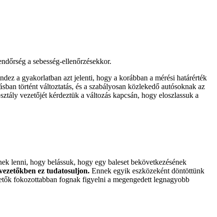
endőrség a sebesség-ellenőrzésekkor.
dez a gyakorlatban azt jelenti, hogy a korábban a mérési határérték
ásban történt változtatás, és a szabályosan közlekedő autósoknak az
tály vezetőjét kérdeztük a változás kapcsán, hogy eloszlassuk a
nek lenni, hogy belássuk, hogy egy baleset bekövetkezésének
űvezetőkben ez tudatosuljon.
Ennek egyik eszközeként döntöttünk
vezetők fokozottabban fognak figyelni a megengedett legnagyobb