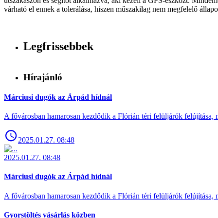
útszakaszon és segítőt alkalmazva, aki kezeli a GPS-eszközt. Mindeme
várható el ennek a tolerálása, hiszen műszakilag nem megfelelő állapo
Legfrissebbek
Hírajánló
Márciusi dugók az Árpád hídnál
A fővárosban hamarosan kezdődik a Flórián téri felüljárók felújítása, 
2025.01.27. 08:48
2025.01.27. 08:48
Márciusi dugók az Árpád hídnál
A fővárosban hamarosan kezdődik a Flórián téri felüljárók felújítása, 
Gyorstöltés vásárlás közben