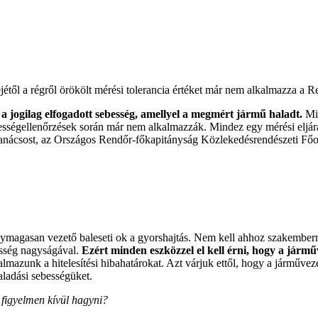
től a régről örökölt mérési tolerancia értéket már nem alkalmazza a R
a jogilag elfogadott sebesség, amellyel a megmért jármű haladt.
Min
ebességellenőrzések során már nem alkalmazzák. Mindez egy mérési eljár
anácsost, az Országos Rendőr-főkapitányság Közlekedésrendészeti Főosz
nymagasan vezető baleseti ok a gyorshajtás. Nem kell ahhoz szakember
besség nagyságával.
Ezért minden eszközzel el kell érni, hogy a járm
kalmazunk a hitelesítési hibahatárokat. Azt várjuk ettől, hogy a jármű
aladási sebességüket.
l figyelmen kívül hagyni?