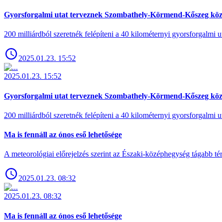
Gyorsforgalmi utat terveznek Szombathely-Körmend-Kőszeg köz
200 milliárdból szeretnék felépíteni a 40 kilométernyi gyorsforgalmi ut
2025.01.23. 15:52
2025.01.23. 15:52
Gyorsforgalmi utat terveznek Szombathely-Körmend-Kőszeg köz
200 milliárdból szeretnék felépíteni a 40 kilométernyi gyorsforgalmi ut
Ma is fennáll az ónos eső lehetősége
A meteorológiai előrejelzés szerint az Északi-középhegység tágabb t
2025.01.23. 08:32
2025.01.23. 08:32
Ma is fennáll az ónos eső lehetősége