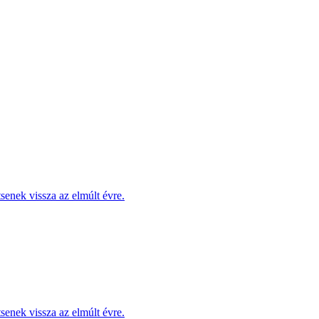
enek vissza az elmúlt évre.
enek vissza az elmúlt évre.