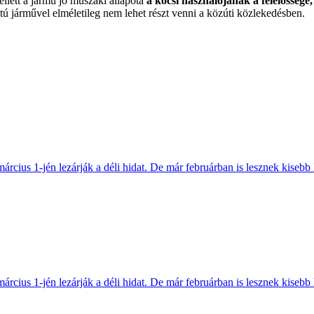
llett a jármű jó műszaki állapota
a kocsi használójának a felelőssége,
tú járművel elméletileg nem lehet részt venni a közúti közlekedésben.
március 1-jén lezárják a déli hidat. De már februárban is lesznek kisebb 
március 1-jén lezárják a déli hidat. De már februárban is lesznek kisebb 