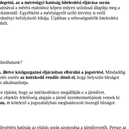
etni, az a mérésügyi hatóság hitelesítési eljárása során
kalmával a mérési etalonhoz képest milyen szórással állapítja meg a
tekintendő. Egyébként a mérésügyről szóló törvény is erről
redményt befolyásoló hibája. Újabban a sebességmérők hitelesítési
tból.
zámíthatunk?
illetve közigazgatási eljárásban elbírálni a jogsértést.
Mindaddig
rtés esetén
az intézkedő rendőr dönti el,
hogy helyszíni bírságot
is alkalmazhatja.
i eljárást, hogy az intézkedéskor megállítják-e a járművet.
z objektív felelősség alapján a jármű üzembentartójának vetnek ki
an,
itt kötelező a jogszabályban meghatározott összegű bírságot
lysértési hatóság az eljárás során azonosítsa a járművezetőt. Persze az