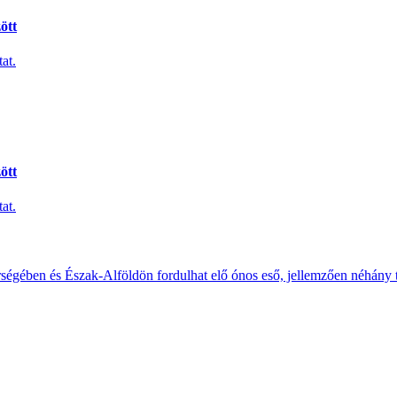
ött
at.
ött
at.
érségében és Észak-Alföldön fordulhat elő ónos eső, jellemzően néhány