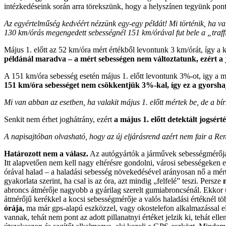
intézkedéseink során arra törekszünk, hogy a helyszínen tegyünk pont
Az egyértelműség kedvéért nézzünk egy-egy példát! Mi történik, ha va
130 km/órás megengedett sebességnél 151 km/órával fut bele a „traf
Május 1. előtt az 52 km/óra mért értékből levontunk 3 km/órát, így a 
példánál maradva – a mért sebességen nem változtatunk, ezért a
A 151 km/óra sebesség esetén május 1. előtt levontunk 3%-ot, igy a me
151 km/óra sebességet nem csökkentjük 3%-kal, így ez a gyorshajtá
Mi van abban az esetben, ha valakit május 1. előtt mértek be, de a bír
Senkit nem érhet joghátrány, ezért
a május 1. előtt detektált jogsért
A napisajtóban olvasható, hogy az új eljárásrend azért nem fair a Re
Határozott nem a válasz.
Az autógyártók a járművek sebességmérőját p
Itt alapvetően nem kell nagy eltérésre gondolni, városi sebességeken
órával halad – a haladási sebesség növekedésével arányosan nő a mért 
gyakorlata szerint, ha csal is az óra, azt mindig „felfelé” teszi. Persze
abroncs átmérője nagyobb a gyárilag szerelt gumiabroncsénál. Ekkor u
átmérőjű kerékkel a kocsi sebességmérője a valós haladási értéknél t
órája,
ma már gps-alapú eszközzel, vagy okostelefon alkalmazással el
vannak, tehát nem pont az adott pillanatnyi értéket jelzik ki, tehát e