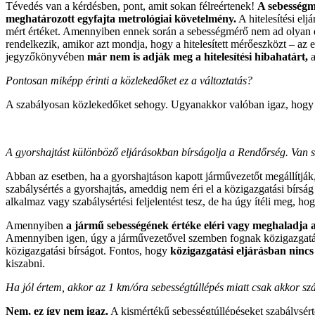
Tévedés van a kérdésben, pont, amit sokan félreértenek!
A sebességm
meghatározott egyfajta metrológiai követelmény.
A hitelesítési el
mért értéket. Amennyiben ennek során a sebességmérő nem ad olyan érté
rendelkezik, amikor azt mondja, hogy a hitelesített mérőeszközt – az 
jegyzőkönyvében
már nem is adják meg a hitelesítési hibahatárt,
a
Pontosan miképp érinti a közlekedőket ez a változtatás?
A szabályosan közlekedőket sehogy. Ugyanakkor valóban igaz, hog
A gyorshajtást különböző eljárásokban bírságolja a Rendőrség. Van s
Abban az esetben, ha a gyorshajtáson kapott járművezetőt megállítják
szabálysértés a gyorshajtás, ameddig nem éri el a közigazgatási bírság
alkalmaz vagy szabálysértési feljelentést tesz, de ha úgy ítéli meg, hog
Amennyiben
a jármű sebességének értéke eléri vagy meghaladja a
Amennyiben igen, úgy a járművezetővel szemben fognak közigazgatási 
közigazgatási bírságot. Fontos, hogy
közigazgatási eljárásban nincs
kiszabni.
Ha jól értem, akkor az 1 km/óra sebességtúllépés miatt csak akkor sz
Nem, ez így nem igaz.
A kismértékű sebességtúllépéseket szabálysértés