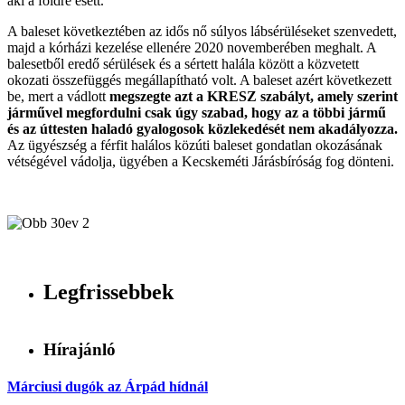
aki a földre esett.
A baleset következtében az idős nő súlyos lábsérüléseket szenvedett,
majd a kórházi kezelése ellenére 2020 novemberében meghalt. A
balesetből eredő sérülések és a sértett halála között a közvetett
okozati összefüggés megállapítható volt. A baleset azért következett
be, mert a vádlott
megszegte azt a KRESZ szabályt, amely szerint
járművel megfordulni csak úgy szabad, hogy az a többi jármű
és az úttesten haladó gyalogosok közlekedését nem akadályozza.
Az ügyészség a férfit halálos közúti baleset gondatlan okozásának
vétségével vádolja, ügyében a Kecskeméti Járásbíróság fog dönteni.
Legfrissebbek
Hírajánló
Márciusi dugók az Árpád hídnál