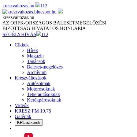
Skip
kreszvaltozas.hu
112
to
content
kreszvaltozas.hu
AZ ORFK-ORSZÁGOS BALESETMEGELŐZÉSI
BIZOTTSÁG HIVATALOS HONLAPJA
SEGÉLYHÍVÁS
112
Cikkek
Hírek
Magazin
Tanácsok
Baleset-megelőzés
Archívum
Kreszváltozások
Autósoknak
Motorosoknak
Teherautósoknak
Kerékpárosoknak
Videók
KRESZ FM 19.75
Galériák
KRESZkerék