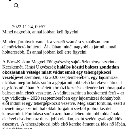
2022.11.24, 09:57
Minél nagyobb, annál jobban kell figyelni
Minden járművek vannak a vezető számára vizuálisan nem
ellenőrizhető holtterei. Általában minél nagyobb a jármű, annál
holtteresebb. És annál jobban kell erre figyelni.
A Bács-Kiskun Megyei Főügyészség sajtóközleménye szerint a
Kecskeméti Járási Ügyészség
halálos közúti baleset gondatlan
okozásának vétsége miatt vádat emelt egy tehergépkocsi
vezetőjével
szemben, aki 2020 szeptemberében, egy lajosmizsei
utcában megfordulás során a gépjármű jobb első kerekével átment
egy idős nő lábán. A sértett kórházi kezelése ellenére két hónappal a
baleset után életét vesztette. A vádirat szerint a kecskeméti férfi – az
ügy vádlottja – 2020 szeptemberében egy lajosmizsei dohánybolt
elől indult el egy tehergépkocsit vezetve. Meg akart fordulni, ezért a
menetiránya szerinti bal oldali forgalmi sávból jobbra kezdett
kanyarodni. Fordulása során azonban a teherautó jobb oldalának
elejével elsodorta az úttest jobb oldalán, az út szélén gyalogló idős
asszonyt. A tehergépkocsi jobb első kereke átment az idős nő lábán,