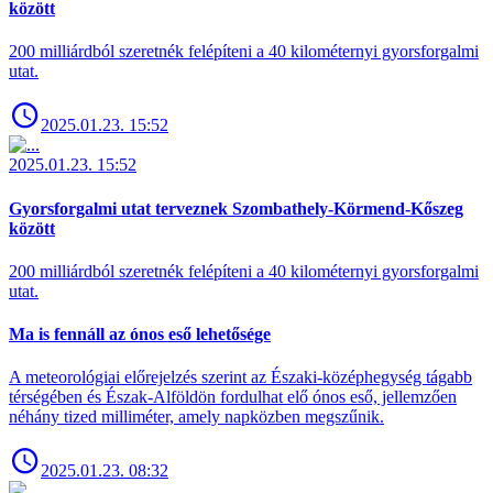
között
200 milliárdból szeretnék felépíteni a 40 kilométernyi gyorsforgalmi
utat.
2025.01.23. 15:52
2025.01.23. 15:52
Gyorsforgalmi utat terveznek Szombathely-Körmend-Kőszeg
között
200 milliárdból szeretnék felépíteni a 40 kilométernyi gyorsforgalmi
utat.
Ma is fennáll az ónos eső lehetősége
A meteorológiai előrejelzés szerint az Északi-középhegység tágabb
térségében és Észak-Alföldön fordulhat elő ónos eső, jellemzően
néhány tized milliméter, amely napközben megszűnik.
2025.01.23. 08:32