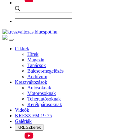
Cikkek
Hírek
Magazin
Tanácsok
Baleset-megelőzés
Archívum
Kreszváltozások
Autósoknak
Motorosoknak
Teherautósoknak
Kerékpárosoknak
Videók
KRESZ FM 19.75
Galériák
KRESZkerék