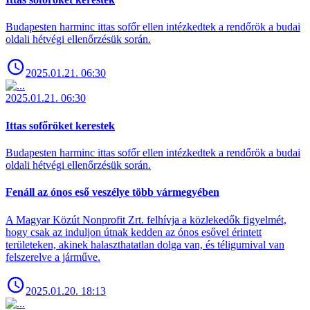
Budapesten harminc ittas sofőr ellen intézkedtek a rendőrök a budai
oldali hétvégi ellenőrzésük során.
2025.01.21. 06:30
2025.01.21. 06:30
Ittas sofőröket kerestek
Budapesten harminc ittas sofőr ellen intézkedtek a rendőrök a budai
oldali hétvégi ellenőrzésük során.
Fenáll az ónos eső veszélye több vármegyében
A Magyar Közút Nonprofit Zrt. felhívja a közlekedők figyelmét,
hogy csak az induljon útnak kedden az ónos esővel érintett
területeken, akinek halaszthatatlan dolga van, és téligumival van
felszerelve a járműve.
2025.01.20. 18:13