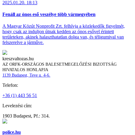
2025.01.20. 18:13
Fenáll az ónos eső veszélye több vármegyében
A Magyar Közút Nonprofit Zrt. felhívja a közlekedők figyelmét,
hogy csak az induljon útnak kedden az ónos esővel érintett
területeken, akinek halaszthatatlan dolga van, és téligumival van
felszerelve a járműve.
kreszvaltozas.hu
AZ ORFK-ORSZÁGOS BALESETMEGELŐZÉSI BIZOTTSÁG
HIVATALOS HONLAPJA
1139 Budapest, Teve u. 4-6.
Telefon:
+36 (1) 443 56 51
Levelezési cím:
1903 Budapest, Pf.: 314.
police.hu