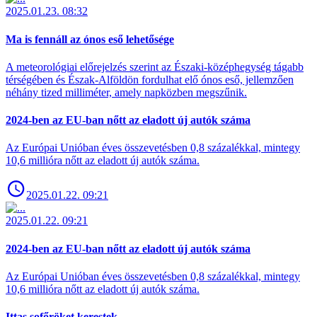
2025.01.23. 08:32
Ma is fennáll az ónos eső lehetősége
A meteorológiai előrejelzés szerint az Északi-középhegység tágabb
térségében és Észak-Alföldön fordulhat elő ónos eső, jellemzően
néhány tized milliméter, amely napközben megszűnik.
2024-ben az EU-ban nőtt az eladott új autók száma
Az Európai Unióban éves összevetésben 0,8 százalékkal, mintegy
10,6 millióra nőtt az eladott új autók száma.
2025.01.22. 09:21
2025.01.22. 09:21
2024-ben az EU-ban nőtt az eladott új autók száma
Az Európai Unióban éves összevetésben 0,8 százalékkal, mintegy
10,6 millióra nőtt az eladott új autók száma.
Ittas sofőröket kerestek