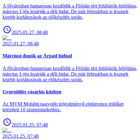
A fővárosban hamarosan kezdődik a Flórián téri felüljárók felújítása,
március 1-jén lezárják a déli hidat. De már februárban is lesznek
kisebb korlátozások az előkészítés során.
2025.01.27. 08:48
2025.01.27. 08:48
Márciusi dugók az Árpád hídnál
A fővárosban hamarosan kezdődik a Flórián téri felüljárók felújítása,
március 1-jén lezárják a déli hidat. De már februárban is lesznek
kisebb korlátozások az előkészítés során.
Gyorstöltés vásárlás közben
Az MVM Mobiliti nagyobb teljesítményű elektromos töltőket
telepített 10 szupermarkethez.
2025.01.25. 07:48
2025.01.25. 07:48