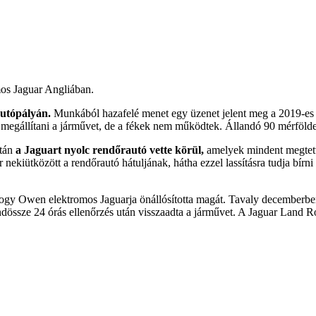
mos Jaguar Angliában.
autópályán.
Munkából hazafelé menet egy üzenet jelent meg a 2019-es Ja
 megállítani a járművet, de a fékek nem működtek. Állandó 90 mérfölde
után
a Jaguart nyolc rendőrautó vette körül,
amelyek mindent megtette
ekiütközött a rendőrautó hátuljának, hátha ezzel lassításra tudja bírni
hogy Owen elektromos Jaguarja önállósította magát. Tavaly decemberb
ndössze 24 órás ellenőrzés után visszaadta a járművet. A Jaguar Land 