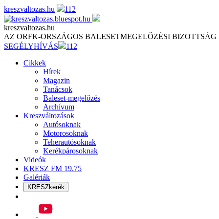
Skip
kreszvaltozas.hu
112
to
content
kreszvaltozas.hu
AZ ORFK-ORSZÁGOS BALESETMEGELŐZÉSI BIZOTTSÁG
SEGÉLYHÍVÁS
112
Cikkek
Hírek
Magazin
Tanácsok
Baleset-megelőzés
Archívum
Kreszváltozások
Autósoknak
Motorosoknak
Teherautósoknak
Kerékpárosoknak
Videók
KRESZ FM 19.75
Galériák
KRESZkerék