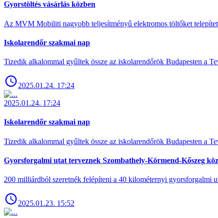
Gyorstöltés vásárlás közben
Az MVM Mobiliti nagyobb teljesítményű elektromos töltőket telepíte
Iskolarendőr szakmai nap
Tizedik alkalommal gyűltek össze az iskolarendőrök Budapesten a Tev
2025.01.24. 17:24
2025.01.24. 17:24
Iskolarendőr szakmai nap
Tizedik alkalommal gyűltek össze az iskolarendőrök Budapesten a Tev
Gyorsforgalmi utat terveznek Szombathely-Körmend-Kőszeg köz
200 milliárdból szeretnék felépíteni a 40 kilométernyi gyorsforgalmi ut
2025.01.23. 15:52