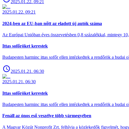
2025.01.22. 09:21
2025.01.22. 09:21
2024-ben az EU-ban nőtt az eladott új autók száma
Az Európai Unióban éves összevetésben 0,8 százalékkal, mintegy 10,6 
Ittas sofőröket kerestek
Budapesten harminc ittas sofőr ellen intézkedtek a rendőrök a budai ol
2025.01.21. 06:30
2025.01.21. 06:30
Ittas sofőröket kerestek
Budapesten harminc ittas sofőr ellen intézkedtek a rendőrök a budai ol
Fenáll az ónos eső veszélye több vármegyében
A Magyar Közút Nonprofit Zrt. felhívja a közlekedők figyelmét, hogy c