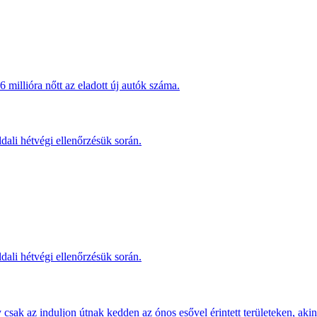
millióra nőtt az eladott új autók száma.
dali hétvégi ellenőrzésük során.
dali hétvégi ellenőrzésük során.
sak az induljon útnak kedden az ónos esővel érintett területeken, akine