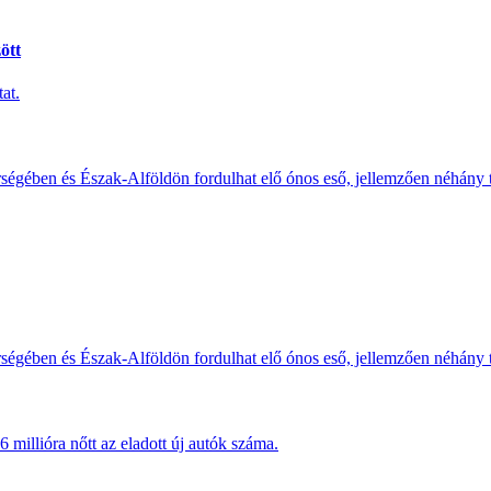
ött
at.
érségében és Észak-Alföldön fordulhat elő ónos eső, jellemzően néhány
érségében és Észak-Alföldön fordulhat elő ónos eső, jellemzően néhány
millióra nőtt az eladott új autók száma.