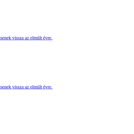
enek vissza az elmúlt évre.
enek vissza az elmúlt évre.