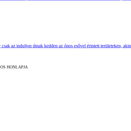
sak az induljon útnak kedden az ónos esővel érintett területeken, akine
LOS HONLAPJA