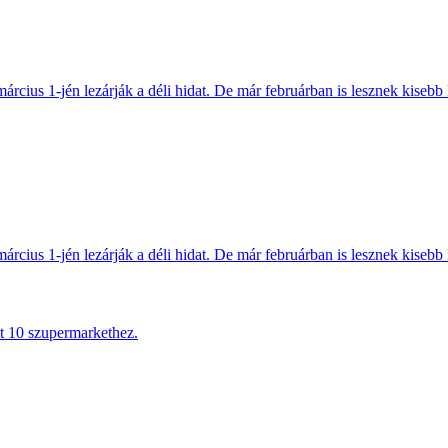
március 1-jén lezárják a déli hidat. De már februárban is lesznek kisebb 
március 1-jén lezárják a déli hidat. De már februárban is lesznek kisebb 
tt 10 szupermarkethez.