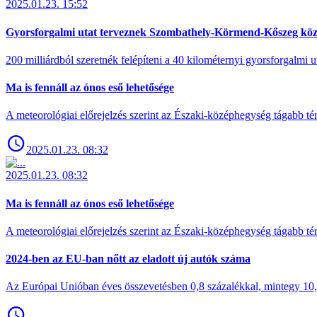
2025.01.23. 15:52
Gyorsforgalmi utat terveznek Szombathely-Körmend-Kőszeg köz
200 milliárdból szeretnék felépíteni a 40 kilométernyi gyorsforgalmi ut
Ma is fennáll az ónos eső lehetősége
A meteorológiai előrejelzés szerint az Északi-középhegység tágabb t
2025.01.23. 08:32
2025.01.23. 08:32
Ma is fennáll az ónos eső lehetősége
A meteorológiai előrejelzés szerint az Északi-középhegység tágabb t
2024-ben az EU-ban nőtt az eladott új autók száma
Az Európai Unióban éves összevetésben 0,8 százalékkal, mintegy 10,6 