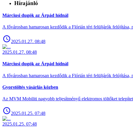
Hírajánló
Márciusi dugók az Árpád hídnál
A fővárosban hamarosan kezdődik a Flórián téri felüljárók felújítása, 
2025.01.27. 08:48
2025.01.27. 08:48
Márciusi dugók az Árpád hídnál
A fővárosban hamarosan kezdődik a Flórián téri felüljárók felújítása, 
Gyorstöltés vásárlás közben
Az MVM Mobiliti nagyobb teljesítményű elektromos töltőket telepíte
2025.01.25. 07:48
2025.01.25. 07:48