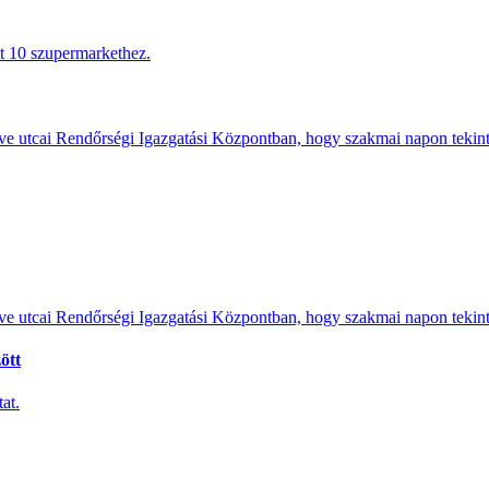
tt 10 szupermarkethez.
e utcai Rendőrségi Igazgatási Központban, hogy szakmai napon tekints
e utcai Rendőrségi Igazgatási Központban, hogy szakmai napon tekints
ött
at.