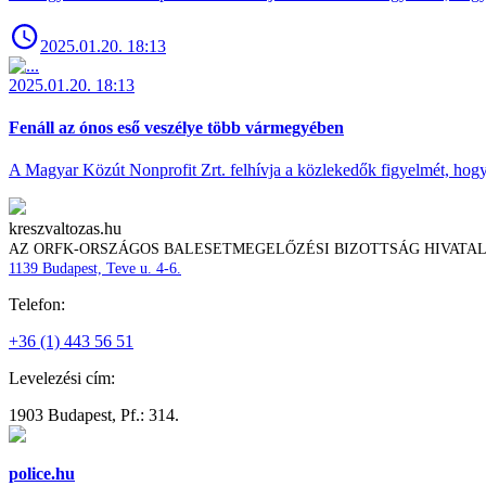
2025.01.20. 18:13
2025.01.20. 18:13
Fenáll az ónos eső veszélye több vármegyében
A Magyar Közút Nonprofit Zrt. felhívja a közlekedők figyelmét, hogy c
kreszvaltozas.hu
AZ ORFK-ORSZÁGOS BALESETMEGELŐZÉSI BIZOTTSÁG HIVATA
1139 Budapest, Teve u. 4-6.
Telefon:
+36 (1) 443 56 51
Levelezési cím:
1903 Budapest, Pf.: 314.
police.hu