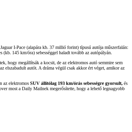
guar I-Pace (alapára kb. 37 millió forint) típusú autója műszerfalán:
s (kb. 145 km/óra) sebességgel haladt tovább az autópályán.
k, hogy megállítsák a kocsit, de az elektromos autó semmire sem
 az elszabadult autót. A dráma végül csak akkor ért véget, amikor az
en az elektromos
SUV állítólag 193 km/órás sebességre gyorsult,
és
Rover most a Daily Mailnek megerősítette, hogy a lehető legnagyobb