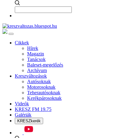
Cikkek
Hírek
Magazin
Tanácsok
Baleset-megelőzés
Archívum
Kreszváltozások
Autósoknak
Motorosoknak
Teherautósoknak
Kerékpárosoknak
Videók
KRESZ FM 19.75
Galériák
KRESZkerék