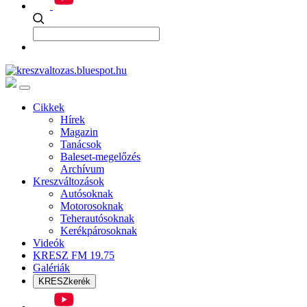
Cikkek
Hírek
Magazin
Tanácsok
Baleset-megelőzés
Archívum
Kreszváltozások
Autósoknak
Motorosoknak
Teherautósoknak
Kerékpárosoknak
Videók
KRESZ FM 19.75
Galériák
KRESZkerék