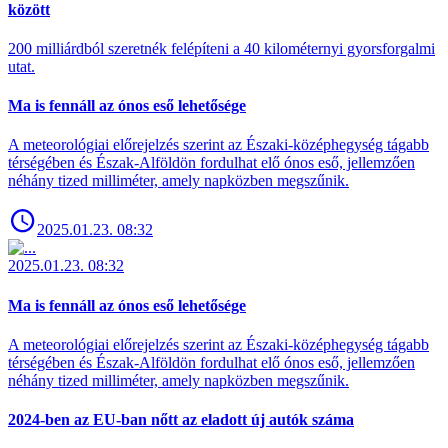
között
200 milliárdból szeretnék felépíteni a 40 kilométernyi gyorsforgalmi
utat.
Ma is fennáll az ónos eső lehetősége
A meteorológiai előrejelzés szerint az Északi-középhegység tágabb
térségében és Észak-Alföldön fordulhat elő ónos eső, jellemzően
néhány tized milliméter, amely napközben megszűnik.
2025.01.23. 08:32
2025.01.23. 08:32
Ma is fennáll az ónos eső lehetősége
A meteorológiai előrejelzés szerint az Északi-középhegység tágabb
térségében és Észak-Alföldön fordulhat elő ónos eső, jellemzően
néhány tized milliméter, amely napközben megszűnik.
2024-ben az EU-ban nőtt az eladott új autók száma