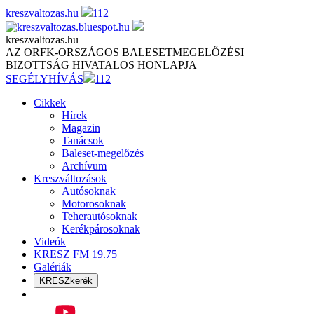
Skip
kreszvaltozas.hu
112
to
content
kreszvaltozas.hu
AZ ORFK-ORSZÁGOS BALESETMEGELŐZÉSI
BIZOTTSÁG HIVATALOS HONLAPJA
SEGÉLYHÍVÁS
112
Cikkek
Hírek
Magazin
Tanácsok
Baleset-megelőzés
Archívum
Kreszváltozások
Autósoknak
Motorosoknak
Teherautósoknak
Kerékpárosoknak
Videók
KRESZ FM 19.75
Galériák
KRESZkerék