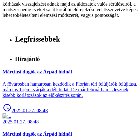
kórházak visszajelzést adnak majd az áldozatok valós sérüléseiről, a
rendszer pedig ezeket saját korábbi előrejelzéseivel összevetve képes
lehet tökéletesíteni elemzési módszerét, vagyis pontosságát.
Legfrissebbek
Hírajánló
Márciusi dugók az Árpád hídnál
A fővárosban hamarosan kezdődik a Flórián téri felüljárók felújítása,
március 1-jén lezárják a déli hidat. De már februárban is lesznek
kisebb korlátozások az előkészítés során.
2025.01.27. 08:48
2025.01.27. 08:48
Márciusi dugók az Árpád hídnál