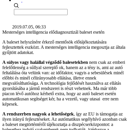
2019.07.05, 06:33
Mesterséges intelligencia elődiagnosztizál baleset esetén
A baleset helyszínére érkező mentősök előtájékoztatására
fejlesztettek eszközt. A mesterséges intelligencia megosztja az általa
gyűjtött adatokat.
A súlyos vagy halállal végződő balesetekben
nem csak az emberi
felelőtlenség a súllyal szereplő ok, hanem az a tény is, ami az autó
feltalálása óta velünk van: az időfaktor, vagyis a sebesülések minél
előbbi és minél célirányosabb ellátása, illetve ennek
megvalósíthatósága. A technológia fejlődését használva az ellátás
gyorsításába a jármű rendszerei is részt vehetnek. Ma már több
piacon lévő autóhoz kérhető extra, hogy az autó baleset esetén
automatikusan segítséget kér, ha a vezető, vagy utasai erre nem
képesek.
A rendszerben nagyok a lehetőségek
, így az EU is támogatja az
ilyen irányú fejlesztéseket. Az autómatikus segélyhívó azonban csak
a baleset megtörténtéről tájékoztatja a diszpécserközpontot: a
balesethez induló szakemberek nem tudhatják, kiérkezve a