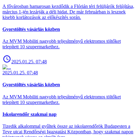
A fővárosban hamarosan kezdődik a Flórián téri felüljárók felújítása,
március 1-jén lezárják a déli hidat. De már februárban is lesznek
kisebb korlátozások az előkészítés során.
Gyorstöltés vásárlás közben
Az MVM Mobiliti nagyobb teljesítményű elektromos töltőket
telepített 10 szupermarkethez.
2025.01.25. 07:48
2025.01.25. 07:48
Gyorstöltés vásárlás közben
Az MVM Mobiliti nagyobb teljesítményű elektromos töltőket
telepített 10 szupermarkethez.
Iskolarendőr szakmai nap
Tizedik alkalommal gyűltek össze az iskolarendőrök Budapesten a
Teve utcai Rendőrségi Igazgatási Központban, hogy szakmai napon