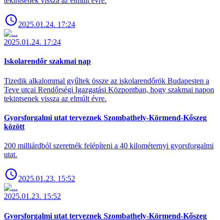
tekintsenek vissza az elmúlt évre.
2025.01.24. 17:24
2025.01.24. 17:24
Iskolarendőr szakmai nap
Tizedik alkalommal gyűltek össze az iskolarendőrök Budapesten a
Teve utcai Rendőrségi Igazgatási Központban, hogy szakmai napon
tekintsenek vissza az elmúlt évre.
Gyorsforgalmi utat terveznek Szombathely-Körmend-Kőszeg
között
200 milliárdból szeretnék felépíteni a 40 kilométernyi gyorsforgalmi
utat.
2025.01.23. 15:52
2025.01.23. 15:52
Gyorsforgalmi utat terveznek Szombathely-Körmend-Kőszeg