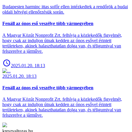
Budapesten harminc ittas sofőr ellen intézkedtek a rendőrök a budai
oldali hétvégi ellenőrzésük során.
Fenáll az ónos eső veszélye több vármegyében
A Magyar Közút Nonprofit Zrt. felhívja a közlekedők figyelmét,
hogy csak az induljon útnak kedden az ónos esővel érintett
területeken, akinek halaszthatatlan dolga van, és téligumival van
felszerelve a járműve.
2025.01.20. 18:13
2025.01.20. 18:13
Fenáll az ónos eső veszélye több vármegyében
A Magyar Közút Nonprofit Zrt. felhívja a közlekedők figyelmét,
hogy csak az induljon útnak kedden az ónos esővel érintett
területeken, akinek halaszthatatlan dolga van, és téligumival van
felszerelve a járműve.
kreszvaltozas.hu