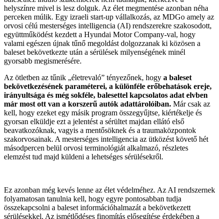
helyszínre mivel is lesz dolguk. Az élet megmentése azonban néha
perceken múlik. Egy izraeli start-up vállalkozás, az MDGo amely az
orvosi célú mesterséges intelligencia (AI) rendszerekre szakosodott,
együttműködést kezdett a Hyundai Motor Company-val, hogy
valami egészen újnak tűnő megoldást dolgozzanak ki közösen a
baleset bekövetkezte után a sérülések milyenségének minél
gyorsabb megismerésére.
Az ötletben az tűnik „életrevaló” tényezőnek, hogy
a baleset
bekövetkezésének paraméterei, a különféle erőbehatások ereje,
irányultsága és még sokféle, balesettel kapcsolatos adat elvben
már most ott van a korszerű autók adattárolóiban.
Már csak az
kell, hogy ezeket egy másik program összegyűjtse, kiértékelje és
gyorsan elküldje ezt a jelentést a sérültet majdan ellátó első
beavatkozóknak, vagyis a mentősöknek és a traumaközpontok
szakorvosainak. A mesterséges intelligencia az ütközést követő hét
másodpercen belül orvosi terminológiát alkalmazó, részletes
elemzést tud majd küldeni a lehetséges sérülésekről.
Ez azonban még kevés lenne az élet védelméhez. Az AI rendszernek
folyamatosan tanulnia kell, hogy egyre pontosabban tudja
összekapcsolni a baleset információhalmazát a bekövetkezett
sérülésekkel. Az ismétlődéses finomítás elősegítése érdekében a