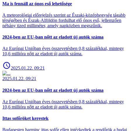
Ma is fennáll az ónos eső lehetősége
A meteorológiai előrejelzés szerint az Északi-középhegység tágabb
térségében és Észak-Alföldön fordulhat elő ónos eső, jellemzően
néhány tized milliméter, amely napközben megszűnik.
2024-ben az EU-ban nőtt az eladott új autók száma
Az Európai Unióban éves összevetésben 0,8 százalékkal, mintegy
10,6 millióra nőtt az eladott új autók száma.
2025.01.22. 09:21
2025.01.22. 09:21
2024-ben az EU-ban nőtt az eladott új autók száma
Az Európai Unióban éves összevetésben 0,8 százalékkal, mintegy
10,6 millióra nőtt az eladott új autók száma.
Ittas sofőröket kerestek
Budapesten harminc ittas sofőr ellen intézkedtek a rendőrök a budai