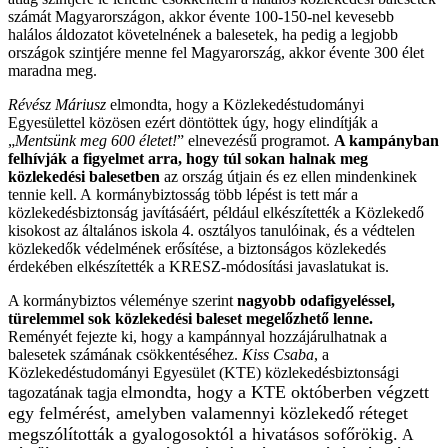
számát Magyarországon, akkor évente 100-150-nel kevesebb
halálos áldozatot követelnének a balesetek, ha pedig a legjobb
országok szintjére menne fel Magyarország, akkor évente 300 élet
maradna meg.
Révész Máriusz
elmondta, hogy a Közlekedéstudományi
Egyesülettel közösen ezért döntöttek úgy, hogy elindítják a
„
Mentsünk meg 600 életet!
” elnevezésű programot.
A kampányban
felhívják a figyelmet arra, hogy túl sokan halnak meg
közlekedési balesetben
az ország útjain és ez ellen mindenkinek
tennie kell. A kormánybiztosság több lépést is tett már a
közlekedésbiztonság javításáért, például elkészítették a Közlekedő
kisokost az általános iskola 4. osztályos tanulóinak, és a védtelen
közlekedők védelmének erősítése, a biztonságos közlekedés
érdekében elkészítették a KRESZ-módosítási javaslatukat is.
A kormánybiztos véleménye szerint
nagyobb odafigyeléssel,
türelemmel sok közlekedési baleset megelőzhető lenne.
Reményét fejezte ki, hogy a kampánnyal hozzájárulhatnak a
balesetek számának csökkentéséhez.
Kiss Csaba
, a
Közlekedéstudományi Egyesület (KTE) közlekedésbiztonsági
lmondta, hogy a KTE októberben végzett
tagozatának tagja e
egy felmérést, amelyben valamennyi közlekedő réteget
megszólították a gyalogosoktól a hivatásos sofőrökig.
A