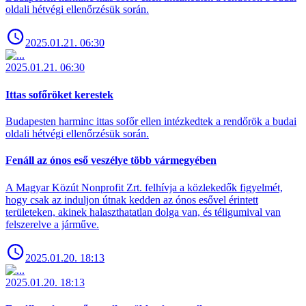
oldali hétvégi ellenőrzésük során.
2025.01.21. 06:30
2025.01.21. 06:30
Ittas sofőröket kerestek
Budapesten harminc ittas sofőr ellen intézkedtek a rendőrök a budai
oldali hétvégi ellenőrzésük során.
Fenáll az ónos eső veszélye több vármegyében
A Magyar Közút Nonprofit Zrt. felhívja a közlekedők figyelmét,
hogy csak az induljon útnak kedden az ónos esővel érintett
területeken, akinek halaszthatatlan dolga van, és téligumival van
felszerelve a járműve.
2025.01.20. 18:13
2025.01.20. 18:13