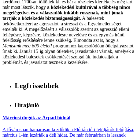
kérdőívet 1700-an töltötték ki, és bár a részletes kiértékelés még tart,
már most látszik, hogy
a közlekedési kultúrával a többség nincs
megelégedve, és a válaszadók inkább rossznak, mint jónak
tartják a közlekedés biztonságosságát
. A balesetek
bekövetkeztéért az agressziót, a stresszt és a figyelmetlenséget
emelték ki. A megelőzésért a válaszolók szerint az agresszió elleni
fellépésre, képzésre, közlekedésre nevelésre és az egymás iránti
felelősség erősítésére lenne szükség. Elmondta azt is, hogy a
Mentsünk meg 600 életet!
programhoz kapcsolódóan ötletpályázatot
írnak ki. Január 15-ig olyan ötleteket, javaslatokat várnak, amelyek a
közlekedési balesetek csökkentését szolgálják, tudatosítják a
problémát, és javaslatot tesznek a kezelésére.
Legfrissebbek
Hírajánló
Márciusi dugók az Árpád hídnál
A fővárosban hamarosan kezdődik a Flórián téri felüljárók felújítása,
március 1-jén lezárják a déli hidat. De már februárban is lesznek