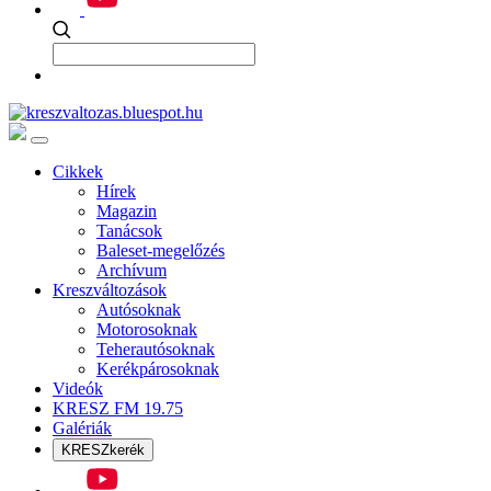
Cikkek
Hírek
Magazin
Tanácsok
Baleset-megelőzés
Archívum
Kreszváltozások
Autósoknak
Motorosoknak
Teherautósoknak
Kerékpárosoknak
Videók
KRESZ FM 19.75
Galériák
KRESZkerék