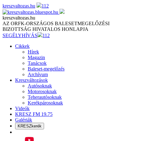
Skip
kreszvaltozas.hu
112
to
content
kreszvaltozas.hu
AZ ORFK-ORSZÁGOS BALESETMEGELŐZÉSI
BIZOTTSÁG HIVATALOS HONLAPJA
SEGÉLYHÍVÁS
112
Cikkek
Hírek
Magazin
Tanácsok
Baleset-megelőzés
Archívum
Kreszváltozások
Autósoknak
Motorosoknak
Teherautósoknak
Kerékpárosoknak
Videók
KRESZ FM 19.75
Galériák
KRESZkerék