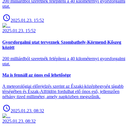
200 milliárdból szeretnék felépíteni a 40 kilométernyi gyorsforgalmi
utat.
2025.01.23. 15:52
2025.01.23. 15:52
Gyorsforgalmi utat terveznek Szombathely-Körmend-Kőszeg
között
200 milliárdból szeretnék felépíteni a 40 kilométernyi gyorsforgalmi
utat.
Ma is fennáll az ónos eső lehetősége
A meteorológiai előrejelzés szerint az Északi-középhegység tágabb
térségében és Észak-Alföldön fordulhat elő ónos eső, jellemzően
néhány tized milliméter, amely napközben megszűnik.
2025.01.23. 08:32
2025.01.23. 08:32