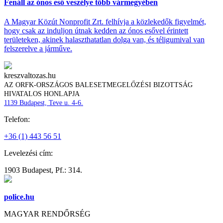
Fenáll az ónos eső veszélye több vármegyében
A Magyar Közút Nonprofit Zrt. felhívja a közlekedők figyelmét,
hogy csak az induljon útnak kedden az ónos esővel érintett
területeken, akinek halaszthatatlan dolga van, és téligumival van
felszerelve a járműve.
kreszvaltozas.hu
AZ ORFK-ORSZÁGOS BALESETMEGELŐZÉSI BIZOTTSÁG
HIVATALOS HONLAPJA
1139 Budapest, Teve u. 4-6.
Telefon:
+36 (1) 443 56 51
Levelezési cím:
1903 Budapest, Pf.: 314.
police.hu
MAGYAR RENDŐRSÉG