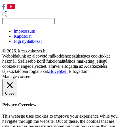
Impresszum
Kapcsolat
Jogi nyilatkozat
© 2026. kreszvaltozas.hu
Weboldalunk az alapvető működéshez szükséges cookie-kat
használ. Szélesebb körű fukcionalitáshoz marketing jellegű
cookiekat engedélyezhet, amivel elfogadja az Adatkezelési
tájékoztatóban foglaltakat.
Bővebben
Elfogadom
Manage consent
Close
Privacy Overview
This website uses cookies to improve your experience while you
navigate through the website. Out of these, the cookies that are
categorized as necessary are stored on your browser as they are