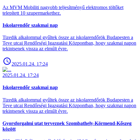
Az MVM Mobiliti nagyobb teljesítményű elektromos töltőket
telepített 10 szupermarkethez.
Iskolarendőr szakmai nap
Tizedik alkalommal gyűltek össze az iskolarendőrök Budapesten a
Teve utcai Rendőrségi Igazgatási Központban, hogy szakmai napon
tekintsenek vissza az elmúlt évre.
2025.01.24. 17:24
2025.01.24. 17:24
Iskolarendőr szakmai nap
Tizedik alkalommal gyűltek össze az iskolarendőrök Budapesten a
Teve utcai Rendőrségi Igazgatási Központban, hogy szakmai napon
tekintsenek vissza az elmúlt évre.
Gyorsforgalmi utat terveznek Szombathely-Körmend-Kőszeg
között