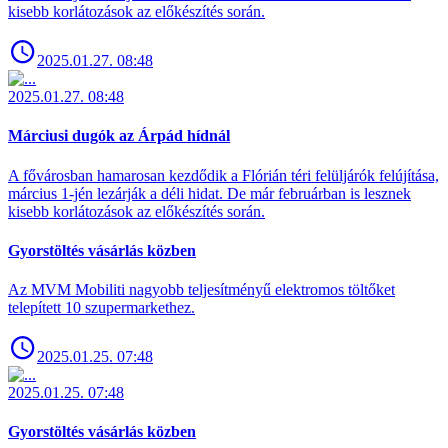
kisebb korlátozások az előkészítés során.
2025.01.27. 08:48
2025.01.27. 08:48
Márciusi dugók az Árpád hídnál
A fővárosban hamarosan kezdődik a Flórián téri felüljárók felújítása,
március 1-jén lezárják a déli hidat. De már februárban is lesznek
kisebb korlátozások az előkészítés során.
Gyorstöltés vásárlás közben
Az MVM Mobiliti nagyobb teljesítményű elektromos töltőket
telepített 10 szupermarkethez.
2025.01.25. 07:48
2025.01.25. 07:48
Gyorstöltés vásárlás közben