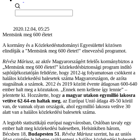
2020.12.04, 05:25
Mentsünk meg 600 életet
A kormány és a Közlekedéstudományi Egyesülettel közösen
elindítják a "Mentsünk meg 600 életet!" elnevezésű programot.
Révész Máriusz
, az aktív Magyarországért felelős kormánybiztos a
„Mentsünk meg 600 életet!” közlekedésbiztonsági program indító
sajtótájékoztatóján felidézte, hogy 2012-ig folyamatosan csökkent a
halálos közlekedési balesetek száma Magyarországon, de azóta
stagnálnak a számok. 2012 és 2019 között évente átlagosan 600-640
ember halt meg a közutakon. „Ennek nem kellene így lennie” –
jelentette ki. Hozzátette, hogy
a magyar utakon egymillió lakosra
vetítve 62-64-en haltak meg
, az Európai Unió átlaga 49-50 körül
van, de vannak olyan országok, ahol egymillió lakosra vetítve 30
alatt van a halálos közlekedési balesetek száma.
A legjobb statisztikájú európai nagyvárosban, Oslóban tavaly egy
ember halt meg közlekedési balesetben, Helsinkiben három,
Bécsben 18,
Budapesten 51
.
Révész Máriusz
szerint, ha az uniós
átlag szintjére le lehetne csökkenteni a halálos közlekedési balesetek