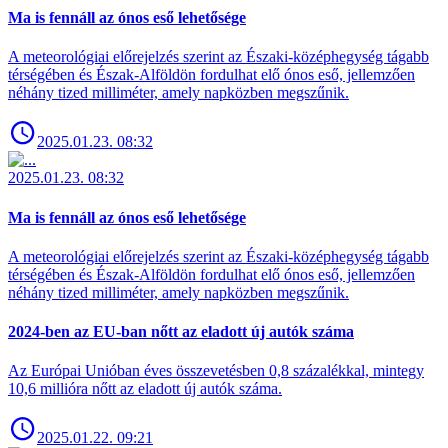
Ma is fennáll az ónos eső lehetősége
A meteorológiai előrejelzés szerint az Északi-középhegység tágabb
térségében és Észak-Alföldön fordulhat elő ónos eső, jellemzően
néhány tized milliméter, amely napközben megszűnik.
2025.01.23. 08:32
2025.01.23. 08:32
Ma is fennáll az ónos eső lehetősége
A meteorológiai előrejelzés szerint az Északi-középhegység tágabb
térségében és Észak-Alföldön fordulhat elő ónos eső, jellemzően
néhány tized milliméter, amely napközben megszűnik.
2024-ben az EU-ban nőtt az eladott új autók száma
Az Európai Unióban éves összevetésben 0,8 százalékkal, mintegy
10,6 millióra nőtt az eladott új autók száma.
2025.01.22. 09:21