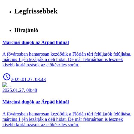
Legfrissebbek
Hírajánló
Márciusi dugók az Árpád hídnál
A fővárosban hamarosan kezdődik a Flórián téri felüljárók felújítása,
március 1-jén lezárják a déli hidat. De már februárban is lesznek
kisebb korlátozások az előkészítés során.
2025.01.27. 08:48
2025.01.27. 08:48
Márciusi dugók az Árpád hídnál
A fővárosban hamarosan kezdődik a Flórián téri felüljárók felújítása,
március 1-jén lezárják a déli hidat. De már februárban is lesznek
kisebb korlátozások az előkészítés során.