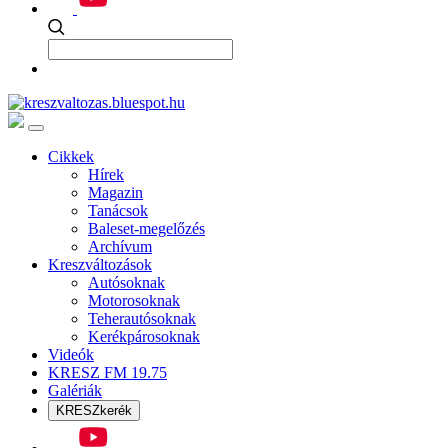
Cikkek
Hírek
Magazin
Tanácsok
Baleset-megelőzés
Archívum
Kreszváltozások
Autósoknak
Motorosoknak
Teherautósoknak
Kerékpárosoknak
Videók
KRESZ FM 19.75
Galériák
KRESZkerék