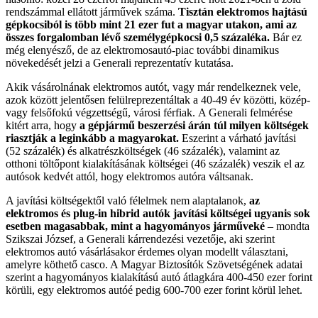
rendszámmal ellátott járművek száma.
Tisztán elektromos hajtású
gépkocsiból is több mint 21 ezer fut a magyar utakon, ami az
összes forgalomban lévő személygépkocsi 0,5 százaléka.
Bár ez
még elenyésző, de az elektromosautó-piac további dinamikus
növekedését jelzi a Generali reprezentatív kutatása.
Akik vásárolnának elektromos autót, vagy már rendelkeznek vele,
azok között jelentősen felülreprezentáltak a 40-49 év közötti, közép-
vagy felsőfokú végzettségű, városi férfiak. A Generali felmérése
kitért arra, hogy
a gépjármű beszerzési árán túl milyen költségek
riasztják a leginkább a magyarokat.
Eszerint a várható javítási
(52 százalék) és alkatrészköltségek (46 százalék), valamint az
otthoni töltőpont kialakításának költségei (46 százalék) veszik el az
autósok kedvét attól, hogy elektromos autóra váltsanak.
A javítási költségektől való félelmek nem alaptalanok,
az
elektromos és plug-in hibrid autók javítási költségei ugyanis sok
esetben magasabbak, mint a hagyományos járműveké
– mondta
Szikszai József, a Generali kárrendezési vezetője, aki szerint
elektromos autó vásárlásakor érdemes olyan modellt választani,
amelyre köthető casco. A Magyar Biztosítók Szövetségének adatai
szerint a hagyományos kialakítású autó átlagkára 400-450 ezer forint
körüli, egy elektromos autóé pedig 600-700 ezer forint körül lehet.