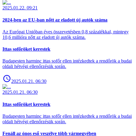
2025.01.22. 09:21
2024-ben az EU-ban nőtt az eladott új autók száma
Az Európai Unióban éves összevetésben 0,8 százalékkal, mintegy
10,6 millióra nőtt az eladott új autók száma.
Ittas sofőröket kerestek
Budapesten harminc ittas sofőr ellen intézkedtek a rendőrök a budai
oldali hétvégi ellenőrzésük során.
2025.01.21. 06:30
2025.01.21. 06:30
Ittas sofőröket kerestek
Budapesten harminc ittas sofőr ellen intézkedtek a rendőrök a budai
oldali hétvégi ellenőrzésük során.
Fenáll az ónos eső veszélye több vármegyében