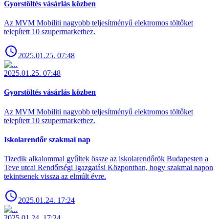
Gyorstöltés vásárlás közben
Az MVM Mobiliti nagyobb teljesítményű elektromos töltőket
telepített 10 szupermarkethez.
2025.01.25. 07:48
2025.01.25. 07:48
Gyorstöltés vásárlás közben
Az MVM Mobiliti nagyobb teljesítményű elektromos töltőket
telepített 10 szupermarkethez.
Iskolarendőr szakmai nap
Tizedik alkalommal gyűltek össze az iskolarendőrök Budapesten a
Teve utcai Rendőrségi Igazgatási Központban, hogy szakmai napon
tekintsenek vissza az elmúlt évre.
2025.01.24. 17:24
2025.01.24. 17:24