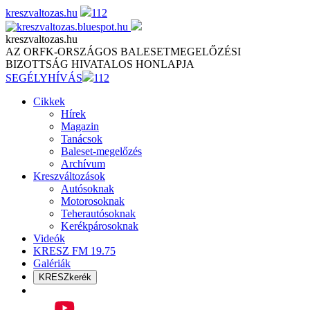
Skip
kreszvaltozas.hu
112
to
content
kreszvaltozas.hu
AZ ORFK-ORSZÁGOS BALESETMEGELŐZÉSI
BIZOTTSÁG HIVATALOS HONLAPJA
SEGÉLYHÍVÁS
112
Cikkek
Hírek
Magazin
Tanácsok
Baleset-megelőzés
Archívum
Kreszváltozások
Autósoknak
Motorosoknak
Teherautósoknak
Kerékpárosoknak
Videók
KRESZ FM 19.75
Galériák
KRESZkerék