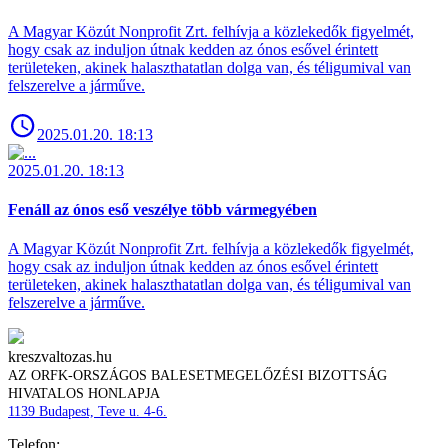
A Magyar Közút Nonprofit Zrt. felhívja a közlekedők figyelmét,
hogy csak az induljon útnak kedden az ónos esővel érintett
területeken, akinek halaszthatatlan dolga van, és téligumival van
felszerelve a járműve.
2025.01.20. 18:13
2025.01.20. 18:13
Fenáll az ónos eső veszélye több vármegyében
A Magyar Közút Nonprofit Zrt. felhívja a közlekedők figyelmét,
hogy csak az induljon útnak kedden az ónos esővel érintett
területeken, akinek halaszthatatlan dolga van, és téligumival van
felszerelve a járműve.
kreszvaltozas.hu
AZ ORFK-ORSZÁGOS BALESETMEGELŐZÉSI BIZOTTSÁG
HIVATALOS HONLAPJA
1139 Budapest, Teve u. 4-6.
Telefon: