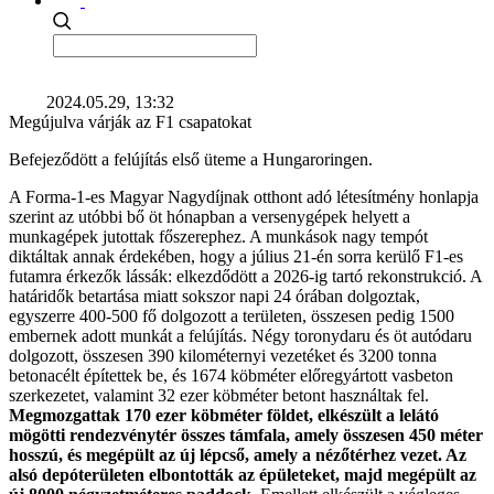
2024.05.29, 13:32
Megújulva várják az F1 csapatokat
Befejeződött a felújítás első üteme a Hungaroringen.
A Forma-1-es Magyar Nagydíjnak otthont adó létesítmény honlapja
szerint az utóbbi bő öt hónapban a versenygépek helyett a
munkagépek jutottak főszerephez. A munkások nagy tempót
diktáltak annak érdekében, hogy a július 21-én sorra kerülő F1-es
futamra érkezők lássák: elkezdődött a 2026-ig tartó rekonstrukció. A
határidők betartása miatt sokszor napi 24 órában dolgoztak,
egyszerre 400-500 fő dolgozott a területen, összesen pedig 1500
embernek adott munkát a felújítás. Négy toronydaru és öt autódaru
dolgozott, összesen 390 kilométernyi vezetéket és 3200 tonna
betonacélt építettek be, és 1674 köbméter előregyártott vasbeton
szerkezetet, valamint 32 ezer köbméter betont használtak fel.
Megmozgattak 170 ezer köbméter földet, elkészült a lelátó
mögötti rendezvénytér összes támfala, amely összesen 450 méter
hosszú, és megépült az új lépcső, amely a nézőtérhez vezet. Az
alsó depóterületen elbontották az épületeket, majd megépült az