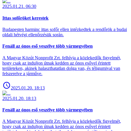
2025.01.21. 06:30
Ittas sofőröket kerestek
Budapesten harminc ittas sofőr ellen intézkedtek a rendőrök a budai
oldali hétvégi ellenőrzésük során.
Fenáll az ónos eső veszélye több vármegyében
A Magyar Közút Nonprofit Zrt. felhívja a közlekedők figyelmét,
hogy csak az induljon útnak kedden az ónos esővel érintett
területeken, akinek halaszthatatlan dolga van, és téligumival van
felszerelve a járműve.
2025.01.20. 18:13
2025.01.20. 18:13
Fenáll az ónos eső veszélye több vármegyében
A Magyar Közút Nonprofit Zrt. felhívja a közlekedők figyelmét,
hogy csak az induljon útnak kedden az ónos esővel érintett