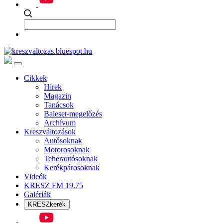
Cikkek
Hírek
Magazin
Tanácsok
Baleset-megelőzés
Archívum
Kreszváltozások
Autósoknak
Motorosoknak
Teherautósoknak
Kerékpárosoknak
Videók
KRESZ FM 19.75
Galériák
KRESZkerék