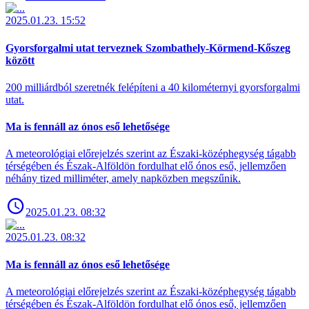
2025.01.23. 15:52
Gyorsforgalmi utat terveznek Szombathely-Körmend-Kőszeg
között
200 milliárdból szeretnék felépíteni a 40 kilométernyi gyorsforgalmi
utat.
Ma is fennáll az ónos eső lehetősége
A meteorológiai előrejelzés szerint az Északi-középhegység tágabb
térségében és Észak-Alföldön fordulhat elő ónos eső, jellemzően
néhány tized milliméter, amely napközben megszűnik.
2025.01.23. 08:32
2025.01.23. 08:32
Ma is fennáll az ónos eső lehetősége
A meteorológiai előrejelzés szerint az Északi-középhegység tágabb
térségében és Észak-Alföldön fordulhat elő ónos eső, jellemzően