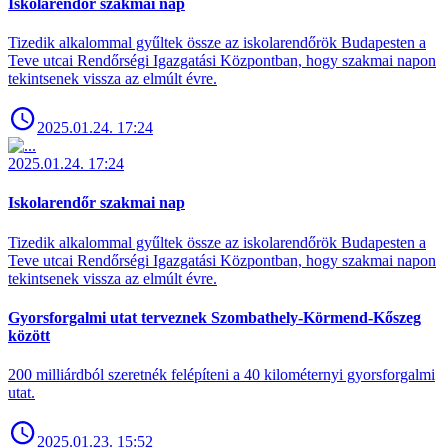
Iskolarendőr szakmai nap
Tizedik alkalommal gyűltek össze az iskolarendőrök Budapesten a
Teve utcai Rendőrségi Igazgatási Központban, hogy szakmai napon
tekintsenek vissza az elmúlt évre.
2025.01.24. 17:24
2025.01.24. 17:24
Iskolarendőr szakmai nap
Tizedik alkalommal gyűltek össze az iskolarendőrök Budapesten a
Teve utcai Rendőrségi Igazgatási Központban, hogy szakmai napon
tekintsenek vissza az elmúlt évre.
Gyorsforgalmi utat terveznek Szombathely-Körmend-Kőszeg
között
200 milliárdból szeretnék felépíteni a 40 kilométernyi gyorsforgalmi
utat.
2025.01.23. 15:52