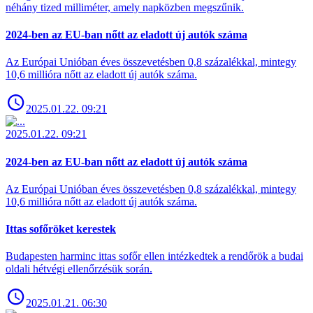
néhány tized milliméter, amely napközben megszűnik.
2024-ben az EU-ban nőtt az eladott új autók száma
Az Európai Unióban éves összevetésben 0,8 százalékkal, mintegy
10,6 millióra nőtt az eladott új autók száma.
2025.01.22. 09:21
2025.01.22. 09:21
2024-ben az EU-ban nőtt az eladott új autók száma
Az Európai Unióban éves összevetésben 0,8 százalékkal, mintegy
10,6 millióra nőtt az eladott új autók száma.
Ittas sofőröket kerestek
Budapesten harminc ittas sofőr ellen intézkedtek a rendőrök a budai
oldali hétvégi ellenőrzésük során.
2025.01.21. 06:30