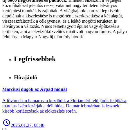
új 8000 négyzetméteres paddock.
Emellett elkészült a végleges
közműhálózat jelentős része, valamint nagy területen látványos
kertépítési munkák is zajlottak. A világbajnoki sorozat legkisebb
depójának a kiszélesítése is megtörtént, szerkezetkész a két alagút,
visszaaszfaltozták a célegyenest, és a lelátó mögötti területen is
látványos a változás. Nincs félbehagyott épület vagy építkezés a
területen, ami a televízióközvetítés miatt volt nagyon fontos. A pálya
felújítása a Magyar Nagydíj után folytatódik.
Legfrissebbek
Hírajánló
Márciusi dugók az Árpád hídnál
A fővárosban hamarosan kezdődik a Flórián téri felüljárók felújítása,
március 1-jén lezárják a déli hidat. De már februárban is lesznek
kisebb korlátozások az előkészítés során.
2025.01.27. 08:48