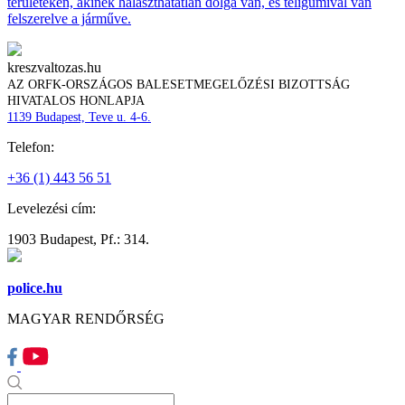
területeken, akinek halaszthatatlan dolga van, és téligumival van
felszerelve a járműve.
kreszvaltozas.hu
AZ ORFK-ORSZÁGOS BALESETMEGELŐZÉSI BIZOTTSÁG
HIVATALOS HONLAPJA
1139 Budapest, Teve u. 4-6.
Telefon:
+36 (1) 443 56 51
Levelezési cím:
1903 Budapest, Pf.: 314.
police.hu
MAGYAR RENDŐRSÉG