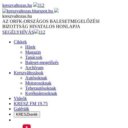
Skip
kreszvaltozas.hu
112
to
content
kreszvaltozas.hu
AZ ORFK-ORSZÁGOS BALESETMEGELŐZÉSI
BIZOTTSÁG HIVATALOS HONLAPJA
SEGÉLYHÍVÁS
112
Cikkek
Hírek
Magazin
Tanácsok
Baleset-megelőzés
Archívum
Kreszváltozások
Autósoknak
Motorosoknak
Teherautósoknak
Kerékpárosoknak
Videók
KRESZ FM 19.75
Galériák
KRESZkerék