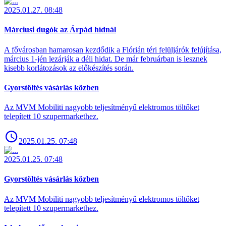
2025.01.27. 08:48
Márciusi dugók az Árpád hídnál
A fővárosban hamarosan kezdődik a Flórián téri felüljárók felújítása,
március 1-jén lezárják a déli hidat. De már februárban is lesznek
kisebb korlátozások az előkészítés során.
Gyorstöltés vásárlás közben
Az MVM Mobiliti nagyobb teljesítményű elektromos töltőket
telepített 10 szupermarkethez.
2025.01.25. 07:48
2025.01.25. 07:48
Gyorstöltés vásárlás közben
Az MVM Mobiliti nagyobb teljesítményű elektromos töltőket
telepített 10 szupermarkethez.