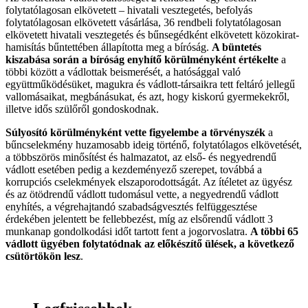
folytatólagosan elkövetett – hivatali vesztegetés, befolyás
folytatólagosan elkövetett vásárlása, 36 rendbeli folytatólagosan
elkövetett hivatali vesztegetés és bűnsegédként elkövetett közokirat-
hamisítás bűntettében állapította meg a bíróság.
A büntetés
kiszabása során a bíróság enyhítő körülményként értékelte
a
többi között a vádlottak beismerését, a hatósággal való
együttműködésüket, magukra és vádlott-társaikra tett feltáró jellegű
vallomásaikat, megbánásukat, és azt, hogy kiskorú gyermekekről,
illetve idős szülőről gondoskodnak.
Súlyosító körülményként vette figyelembe a törvényszék
a
bűncselekmény huzamosabb ideig történő, folytatólagos elkövetését,
a többszörös minősítést és halmazatot, az első- és negyedrendű
vádlott esetében pedig a kezdeményező szerepet, továbbá a
korrupciós cselekmények elszaporodottságát. Az ítéletet az ügyész
és az ötödrendű vádlott tudomásul vette, a negyedrendű vádlott
enyhítés, a végrehajtandó szabadságvesztés felfüggesztése
érdekében jelentett be fellebbezést, míg az elsőrendű vádlott 3
munkanap gondolkodási időt tartott fent a jogorvoslatra.
A többi 65
vádlott ügyében folytatódnak az előkészítő ülések, a következő
csütörtökön lesz
.