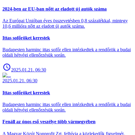
2024-ben az EU-ban nőtt az eladott új autók száma
Az Európai Unióban éves összevetésben 0,8 százalékkal, mintegy
10,6 millióra nőtt az eladott új autók száma.
Ittas sofőröket kerestek
Budapesten harminc ittas sofőr ellen intézkedtek a rendőrök a budai
oldali hétvégi ellenőrzésük során.
2025.01.21. 06:30
2025.01.21. 06:30
Ittas sofőröket kerestek
Budapesten harminc ittas sofőr ellen intézkedtek a rendőrök a budai
oldali hétvégi ellenőrzésük során.
Fenáll az ónos eső veszélye több vármegyében
A Magyar Közút Nonprofit Zrt. felhívja a közlekedők figyelmét,