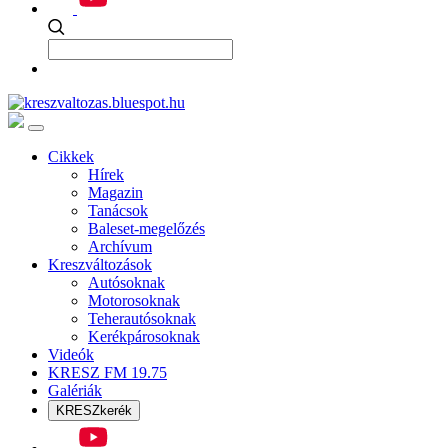
Cikkek
Hírek
Magazin
Tanácsok
Baleset-megelőzés
Archívum
Kreszváltozások
Autósoknak
Motorosoknak
Teherautósoknak
Kerékpárosoknak
Videók
KRESZ FM 19.75
Galériák
KRESZkerék