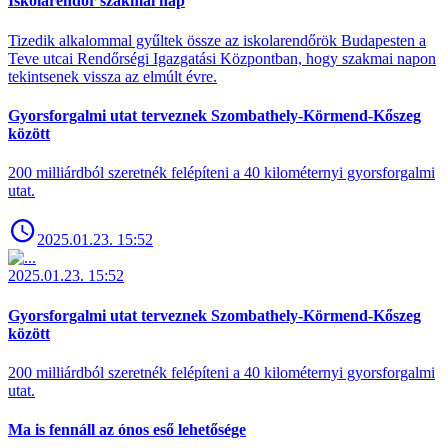
Iskolarendőr szakmai nap
Tizedik alkalommal gyűltek össze az iskolarendőrök Budapesten a
Teve utcai Rendőrségi Igazgatási Központban, hogy szakmai napon
tekintsenek vissza az elmúlt évre.
Gyorsforgalmi utat terveznek Szombathely-Körmend-Kőszeg
között
200 milliárdból szeretnék felépíteni a 40 kilométernyi gyorsforgalmi
utat.
2025.01.23. 15:52
2025.01.23. 15:52
Gyorsforgalmi utat terveznek Szombathely-Körmend-Kőszeg
között
200 milliárdból szeretnék felépíteni a 40 kilométernyi gyorsforgalmi
utat.
Ma is fennáll az ónos eső lehetősége