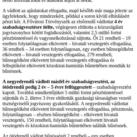
belső információkat és adatokat adjon át nekik.
A vádlott az ajánlatokat elfogadta, majd később már maga jelezte az
ügyfeleknek, hogy mindezekért, például a soron kívüli elbírálásért
pénzt kér. A Fővárosi Törvényszék az elsőrendű vádlottat
4 év
szabadságvesztésre ítélte,
véglegesen eltiltotta a közszolgálati
jogviszonyhoz kötött foglalkozástól, valamint 2,5 millió forint
pénzbüntetéssel és vagyonelkobzással sújtotta. Őt 21 rendbeli – 19
esetben folytatólagosan elkövetett – hivatali vesztegetés elfogadása,
36 rendbeli – 34 esetben folytatólagosan, egy esetben bűnsegédként
elkövetett – hivatali vesztegetés elfogadása, 279 rendbeli,
bűnsegédként elkövetett hivatali vesztegetés elfogadása és
felbujtóként elkövetett közokirat-hamisítás bűntettében mondták ki
bűnösnek.
A negyedrendű vádlott másfél év szabadságvesztést,
az
ötödrendű pedig 2 év – 5 évre felfüggesztett
– szabadságvesztést
kapott. Továbbá mindkettőjüket 5 millió forint pénzbüntetéssel
sújtották és 2, illetve 3 évre eltiltották gazdasági társaságban vezető
tisztségviselői jogviszony gyakorlásától. A negyedrendű vádlottat
bűnsegédként elkövetett hivatali vesztegetés elfogadása, pénzmosás,
folytatólagosan – részben bűnsegédként – elkövetett hivatali
vesztegetés, 150 rendbeli, folytatólagosan elkövetett hivatali
vesztegetés és közokirat-hamisítás bűntettében találták bűnösnek.
Az ötödrendű vádlott bűnösségét 2 rendbeli – egy esetben