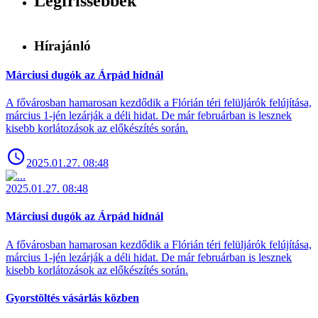
Legfrissebbek
Hírajánló
Márciusi dugók az Árpád hídnál
A fővárosban hamarosan kezdődik a Flórián téri felüljárók felújítása,
március 1-jén lezárják a déli hidat. De már februárban is lesznek
kisebb korlátozások az előkészítés során.
2025.01.27. 08:48
2025.01.27. 08:48
Márciusi dugók az Árpád hídnál
A fővárosban hamarosan kezdődik a Flórián téri felüljárók felújítása,
március 1-jén lezárják a déli hidat. De már februárban is lesznek
kisebb korlátozások az előkészítés során.
Gyorstöltés vásárlás közben