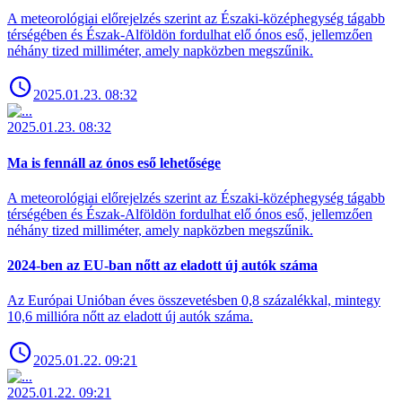
A meteorológiai előrejelzés szerint az Északi-középhegység tágabb
térségében és Észak-Alföldön fordulhat elő ónos eső, jellemzően
néhány tized milliméter, amely napközben megszűnik.
2025.01.23. 08:32
2025.01.23. 08:32
Ma is fennáll az ónos eső lehetősége
A meteorológiai előrejelzés szerint az Északi-középhegység tágabb
térségében és Észak-Alföldön fordulhat elő ónos eső, jellemzően
néhány tized milliméter, amely napközben megszűnik.
2024-ben az EU-ban nőtt az eladott új autók száma
Az Európai Unióban éves összevetésben 0,8 százalékkal, mintegy
10,6 millióra nőtt az eladott új autók száma.
2025.01.22. 09:21
2025.01.22. 09:21