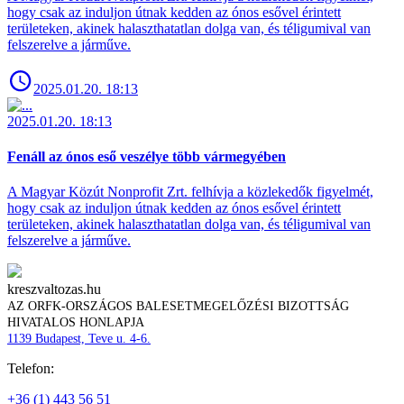
hogy csak az induljon útnak kedden az ónos esővel érintett
területeken, akinek halaszthatatlan dolga van, és téligumival van
felszerelve a járműve.
2025.01.20. 18:13
2025.01.20. 18:13
Fenáll az ónos eső veszélye több vármegyében
A Magyar Közút Nonprofit Zrt. felhívja a közlekedők figyelmét,
hogy csak az induljon útnak kedden az ónos esővel érintett
területeken, akinek halaszthatatlan dolga van, és téligumival van
felszerelve a járműve.
kreszvaltozas.hu
AZ ORFK-ORSZÁGOS BALESETMEGELŐZÉSI BIZOTTSÁG
HIVATALOS HONLAPJA
1139 Budapest, Teve u. 4-6.
Telefon:
+36 (1) 443 56 51