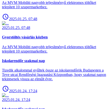
Az MVM Mobiliti nagyobb teljesítményű elektromos töltőket
telepített 10 szupermarkethez.
2025.01.25. 07:48
2025.01.25. 07:48
Gyorstöltés vásárlás közben
Az MVM Mobiliti nagyobb teljesítményű elektromos töltőket
telepített 10 szupermarkethez.
Iskolarendőr szakmai nap
Tizedik alkalommal gyűltek össze az iskolarendőrök Budapesten a
Teve utcai Rendőrségi Igazgatási Központban, hogy szakmai napon
tekintsenek vissza az elmúlt évre.
2025.01.24. 17:24
2025.01.24. 17:24