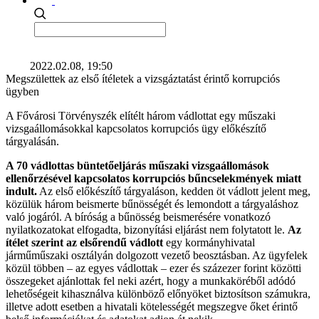
2022.02.08, 19:50
Megszülettek az első ítéletek a vizsgáztatást érintő korrupciós
ügyben
A Fővárosi Törvényszék elítélt három vádlottat egy műszaki
vizsgaállomásokkal kapcsolatos korrupciós ügy előkészítő
tárgyalásán.
A 70 vádlottas büntetőeljárás műszaki vizsgaállomások
ellenőrzésével kapcsolatos korrupciós bűncselekmények miatt
indult.
Az első előkészítő tárgyaláson, kedden öt vádlott jelent meg,
közülük három beismerte bűnösségét és lemondott a tárgyaláshoz
való jogáról. A bíróság a bűnösség beismerésére vonatkozó
nyilatkozatokat elfogadta, bizonyítási eljárást nem folytatott le.
Az
ítélet szerint az elsőrendű vádlott
egy kormányhivatal
járműműszaki osztályán dolgozott vezető beosztásban. Az ügyfelek
közül többen – az egyes vádlottak – ezer és százezer forint közötti
összegeket ajánlottak fel neki azért, hogy a munkaköréből adódó
lehetőségeit kihasználva különböző előnyöket biztosítson számukra,
illetve adott esetben a hivatali kötelességét megszegve őket érintő