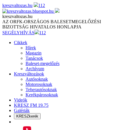
Skip
kreszvaltozas.hu
112
to
content
kreszvaltozas.hu
AZ ORFK-ORSZÁGOS BALESETMEGELŐZÉSI
BIZOTTSÁG HIVATALOS HONLAPJA
SEGÉLYHÍVÁS
112
Cikkek
Hírek
Magazin
Tanácsok
Baleset-megelőzés
Archívum
Kreszváltozások
Autósoknak
Motorosoknak
Teherautósoknak
Kerékpárosoknak
Videók
KRESZ FM 19.75
Galériák
KRESZkerék