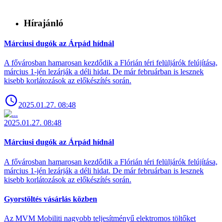
Hírajánló
Márciusi dugók az Árpád hídnál
A fővárosban hamarosan kezdődik a Flórián téri felüljárók felújítása,
március 1-jén lezárják a déli hidat. De már februárban is lesznek
kisebb korlátozások az előkészítés során.
2025.01.27. 08:48
2025.01.27. 08:48
Márciusi dugók az Árpád hídnál
A fővárosban hamarosan kezdődik a Flórián téri felüljárók felújítása,
március 1-jén lezárják a déli hidat. De már februárban is lesznek
kisebb korlátozások az előkészítés során.
Gyorstöltés vásárlás közben
Az MVM Mobiliti nagyobb teljesítményű elektromos töltőket