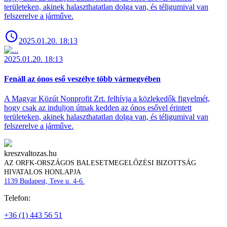
területeken, akinek halaszthatatlan dolga van, és téligumival van
felszerelve a járműve.
2025.01.20. 18:13
2025.01.20. 18:13
Fenáll az ónos eső veszélye több vármegyében
A Magyar Közút Nonprofit Zrt. felhívja a közlekedők figyelmét,
hogy csak az induljon útnak kedden az ónos esővel érintett
területeken, akinek halaszthatatlan dolga van, és téligumival van
felszerelve a járműve.
kreszvaltozas.hu
AZ ORFK-ORSZÁGOS BALESETMEGELŐZÉSI BIZOTTSÁG
HIVATALOS HONLAPJA
1139 Budapest, Teve u. 4-6.
Telefon:
+36 (1) 443 56 51