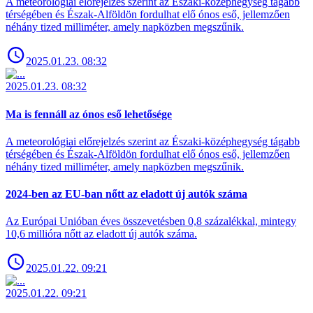
A meteorológiai előrejelzés szerint az Északi-középhegység tágabb
térségében és Észak-Alföldön fordulhat elő ónos eső, jellemzően
néhány tized milliméter, amely napközben megszűnik.
2025.01.23. 08:32
2025.01.23. 08:32
Ma is fennáll az ónos eső lehetősége
A meteorológiai előrejelzés szerint az Északi-középhegység tágabb
térségében és Észak-Alföldön fordulhat elő ónos eső, jellemzően
néhány tized milliméter, amely napközben megszűnik.
2024-ben az EU-ban nőtt az eladott új autók száma
Az Európai Unióban éves összevetésben 0,8 százalékkal, mintegy
10,6 millióra nőtt az eladott új autók száma.
2025.01.22. 09:21
2025.01.22. 09:21