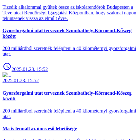
Tizedik alkalommal gyűltek össze az iskolarendőrök Budapesten a
Teve utcai Rendőrségi Igazgatási Központban, hogy szakmai napon
tekintsenek vissza az elmúlt évre.
Gyorsforgalmi utat terveznek Szombathely-Körmend-Kőszeg
között
200 milliárdból szeretnék felépíteni a 40 kilométernyi gyorsforgalmi
utat.
2025.01.23. 15:52
2025.01.23. 15:52
Gyorsforgalmi utat terveznek Szombathely-Körmend-Kőszeg
között
200 milliárdból szeretnék felépíteni a 40 kilométernyi gyorsforgalmi
utat.
Ma is fennáll az ónos eső lehetősége