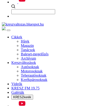
Cikkek
Hírek
Magazin
Tanácsok
Baleset-megelőzés
Archívum
Kreszváltozások
Autósoknak
Motorosoknak
Teherautósoknak
Kerékpárosoknak
Videók
KRESZ FM 19.75
Galériák
KRESZkerék