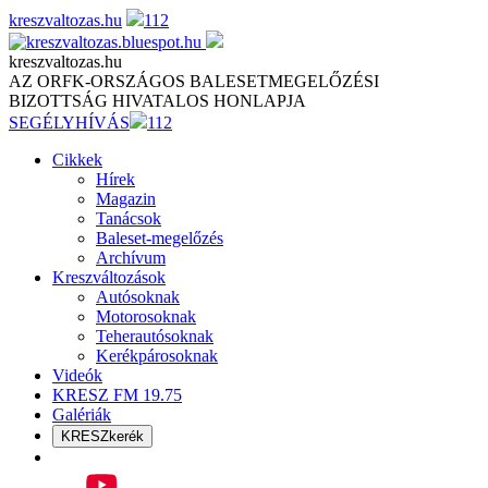
Skip
kreszvaltozas.hu
112
to
content
kreszvaltozas.hu
AZ ORFK-ORSZÁGOS BALESETMEGELŐZÉSI
BIZOTTSÁG HIVATALOS HONLAPJA
SEGÉLYHÍVÁS
112
Cikkek
Hírek
Magazin
Tanácsok
Baleset-megelőzés
Archívum
Kreszváltozások
Autósoknak
Motorosoknak
Teherautósoknak
Kerékpárosoknak
Videók
KRESZ FM 19.75
Galériák
KRESZkerék