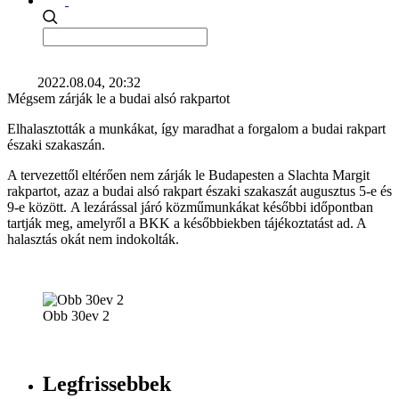
2022.08.04, 20:32
Mégsem zárják le a budai alsó rakpartot
Elhalasztották a munkákat, így maradhat a forgalom a budai rakpart
északi szakaszán.
A tervezettől eltérően nem zárják le Budapesten a Slachta Margit
rakpartot, azaz a budai alsó rakpart északi szakaszát augusztus 5-e és
9-e között. A lezárással járó közműmunkákat későbbi időpontban
tartják meg, amelyről a BKK a későbbiekben tájékoztatást ad. A
halasztás okát nem indokolták.
Obb 30ev 2
Legfrissebbek