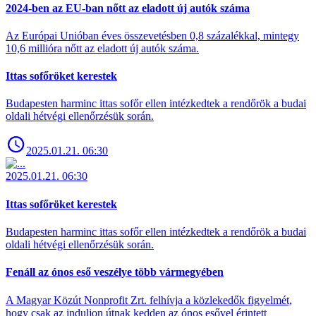
2024-ben az EU-ban nőtt az eladott új autók száma
Az Európai Unióban éves összevetésben 0,8 százalékkal, mintegy
10,6 millióra nőtt az eladott új autók száma.
Ittas sofőröket kerestek
Budapesten harminc ittas sofőr ellen intézkedtek a rendőrök a budai
oldali hétvégi ellenőrzésük során.
2025.01.21. 06:30
2025.01.21. 06:30
Ittas sofőröket kerestek
Budapesten harminc ittas sofőr ellen intézkedtek a rendőrök a budai
oldali hétvégi ellenőrzésük során.
Fenáll az ónos eső veszélye több vármegyében
A Magyar Közút Nonprofit Zrt. felhívja a közlekedők figyelmét,
hogy csak az induljon útnak kedden az ónos esővel érintett