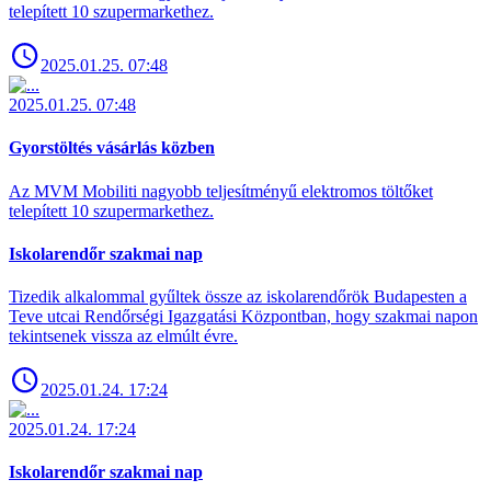
telepített 10 szupermarkethez.
2025.01.25. 07:48
2025.01.25. 07:48
Gyorstöltés vásárlás közben
Az MVM Mobiliti nagyobb teljesítményű elektromos töltőket
telepített 10 szupermarkethez.
Iskolarendőr szakmai nap
Tizedik alkalommal gyűltek össze az iskolarendőrök Budapesten a
Teve utcai Rendőrségi Igazgatási Központban, hogy szakmai napon
tekintsenek vissza az elmúlt évre.
2025.01.24. 17:24
2025.01.24. 17:24
Iskolarendőr szakmai nap