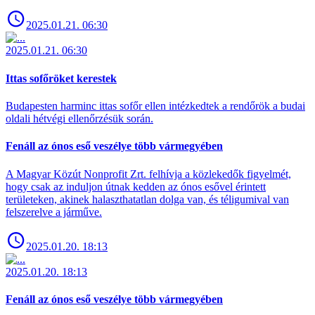
2025.01.21. 06:30
2025.01.21. 06:30
Ittas sofőröket kerestek
Budapesten harminc ittas sofőr ellen intézkedtek a rendőrök a budai
oldali hétvégi ellenőrzésük során.
Fenáll az ónos eső veszélye több vármegyében
A Magyar Közút Nonprofit Zrt. felhívja a közlekedők figyelmét,
hogy csak az induljon útnak kedden az ónos esővel érintett
területeken, akinek halaszthatatlan dolga van, és téligumival van
felszerelve a járműve.
2025.01.20. 18:13
2025.01.20. 18:13
Fenáll az ónos eső veszélye több vármegyében