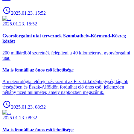
2025.01.23. 15:52
2025.01.23. 15:52
Gyorsforgalmi utat terveznek Szombathely-Körmend-Kőszeg
között
200 milliárdból szeretnék felépíteni a 40 kilométernyi gyorsforgalmi
utat.
Ma is fennáll az ónos eső lehetősége
A meteorológiai előrejelzés szerint az Északi-középhegység tágabb
térségében és Észak-Alföldön fordulhat elő ónos eső, jellemzően
néhány tized milliméter, amely napközben megszűnik.
2025.01.23. 08:32
2025.01.23. 08:32
Ma is fennáll az ónos eső lehetősége