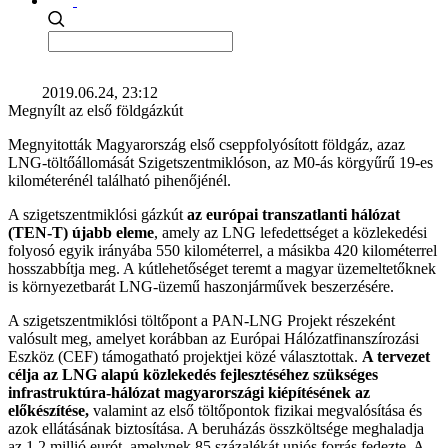
2019.06.24, 23:12
Megnyílt az első földgázkút
Megnyitották Magyarország első cseppfolyósított földgáz, azaz
LNG-töltőállomását Szigetszentmiklóson, az M0-ás körgyűrű 19-es
kilométerénél található pihenőjénél.
A szigetszentmiklósi gázkút
az európai transzatlanti hálózat
(TEN-T) újabb eleme
, amely az LNG lefedettséget a közlekedési
folyosó egyik irányába 550 kilométerrel, a másikba 420 kilométerrel
hosszabbítja meg. A kútlehetőséget teremt a magyar üzemeltetőknek
is környezetbarát LNG-üzemű haszonjárművek beszerzésére.
A szigetszentmiklósi töltőpont a PAN-LNG Projekt részeként
valósult meg, amelyet korábban az Európai Hálózatfinanszírozási
Eszköz (CEF) támogatható projektjei közé választottak.
A tervezet
célja az LNG alapú közlekedés fejlesztéséhez szükséges
infrastruktúra-hálózat magyarországi kiépítésének az
előkészítése,
valamint az első töltőpontok fizikai megvalósítása és
azok ellátásának biztosítása. A beruházás összköltsége meghaladja
az 1,2 millió eurót, amelynek 85 százalékát uniós forrás fedezte. A