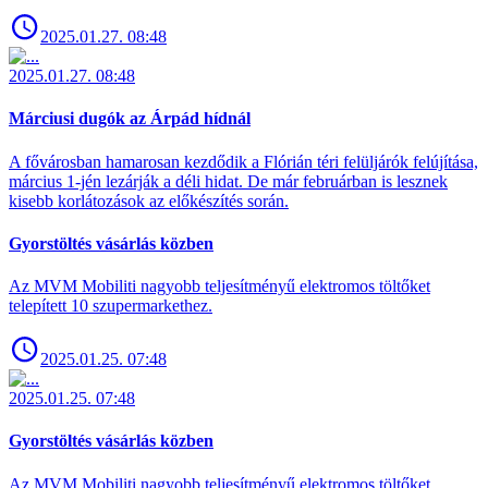
2025.01.27. 08:48
2025.01.27. 08:48
Márciusi dugók az Árpád hídnál
A fővárosban hamarosan kezdődik a Flórián téri felüljárók felújítása,
március 1-jén lezárják a déli hidat. De már februárban is lesznek
kisebb korlátozások az előkészítés során.
Gyorstöltés vásárlás közben
Az MVM Mobiliti nagyobb teljesítményű elektromos töltőket
telepített 10 szupermarkethez.
2025.01.25. 07:48
2025.01.25. 07:48
Gyorstöltés vásárlás közben
Az MVM Mobiliti nagyobb teljesítményű elektromos töltőket