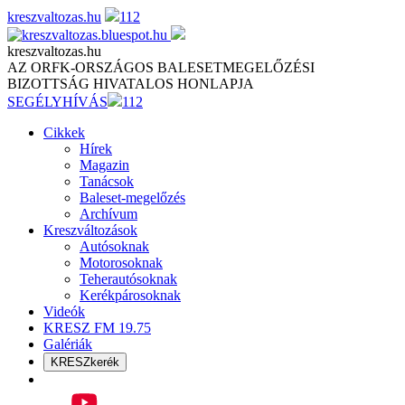
Skip
kreszvaltozas.hu
112
to
content
kreszvaltozas.hu
AZ ORFK-ORSZÁGOS BALESETMEGELŐZÉSI
BIZOTTSÁG HIVATALOS HONLAPJA
SEGÉLYHÍVÁS
112
Cikkek
Hírek
Magazin
Tanácsok
Baleset-megelőzés
Archívum
Kreszváltozások
Autósoknak
Motorosoknak
Teherautósoknak
Kerékpárosoknak
Videók
KRESZ FM 19.75
Galériák
KRESZkerék