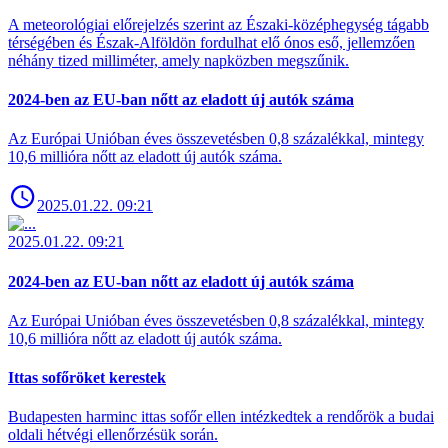
A meteorológiai előrejelzés szerint az Északi-középhegység tágabb
térségében és Észak-Alföldön fordulhat elő ónos eső, jellemzően
néhány tized milliméter, amely napközben megszűnik.
2024-ben az EU-ban nőtt az eladott új autók száma
Az Európai Unióban éves összevetésben 0,8 százalékkal, mintegy
10,6 millióra nőtt az eladott új autók száma.
2025.01.22. 09:21
2025.01.22. 09:21
2024-ben az EU-ban nőtt az eladott új autók száma
Az Európai Unióban éves összevetésben 0,8 százalékkal, mintegy
10,6 millióra nőtt az eladott új autók száma.
Ittas sofőröket kerestek
Budapesten harminc ittas sofőr ellen intézkedtek a rendőrök a budai
oldali hétvégi ellenőrzésük során.