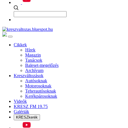
Cikkek
Hírek
Magazin
Tanácsok
Baleset-megelőzés
Archívum
Kreszváltozások
Autósoknak
Motorosoknak
Teherautósoknak
Kerékpárosoknak
Videók
KRESZ FM 19.75
Galériák
KRESZkerék