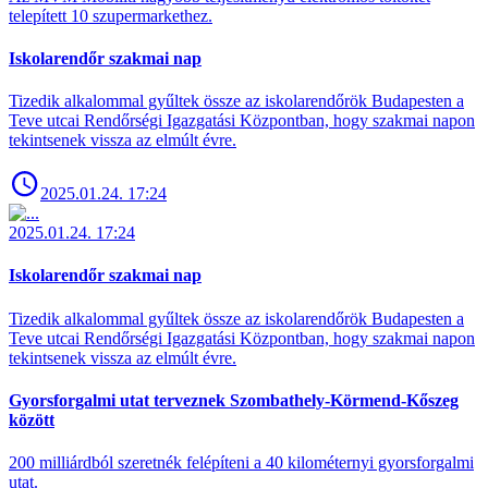
telepített 10 szupermarkethez.
Iskolarendőr szakmai nap
Tizedik alkalommal gyűltek össze az iskolarendőrök Budapesten a
Teve utcai Rendőrségi Igazgatási Központban, hogy szakmai napon
tekintsenek vissza az elmúlt évre.
2025.01.24. 17:24
2025.01.24. 17:24
Iskolarendőr szakmai nap
Tizedik alkalommal gyűltek össze az iskolarendőrök Budapesten a
Teve utcai Rendőrségi Igazgatási Központban, hogy szakmai napon
tekintsenek vissza az elmúlt évre.
Gyorsforgalmi utat terveznek Szombathely-Körmend-Kőszeg
között
200 milliárdból szeretnék felépíteni a 40 kilométernyi gyorsforgalmi
utat.