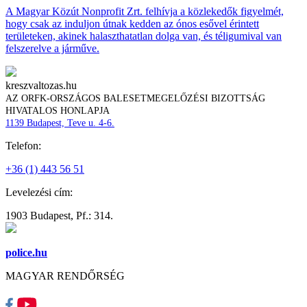
A Magyar Közút Nonprofit Zrt. felhívja a közlekedők figyelmét,
hogy csak az induljon útnak kedden az ónos esővel érintett
területeken, akinek halaszthatatlan dolga van, és téligumival van
felszerelve a járműve.
kreszvaltozas.hu
AZ ORFK-ORSZÁGOS BALESETMEGELŐZÉSI BIZOTTSÁG
HIVATALOS HONLAPJA
1139 Budapest, Teve u. 4-6.
Telefon:
+36 (1) 443 56 51
Levelezési cím:
1903 Budapest, Pf.: 314.
police.hu
MAGYAR RENDŐRSÉG