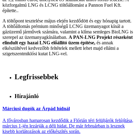
közforgalmú LNG és LCNG töltőállomást a Pannon Fuel Kft.
építette..
A töltőpont tesztelése május elején kezdődött és egy hónapig tartott.
A töltőállomás prémium minőségű LCNG üzemanyagot kínál a
gázüzemű járművek számára, valamint a klíma semleges BioLNG is
szerepel az üzemanyagkínálatban.
A PAN-LNG Projekt részeként
elindult egy hazai LNG előállító üzem építése,
és annak
elkészültével kedvezőbb feltételek mellett lehet majd ellátni a
szigetszentmiklósi kutat LNG-vel.
Legfrissebbek
Hírajánló
Márciusi dugók az Árpád hídnál
A fővárosban hamarosan kezdődik a Flórián téri felüljárók felújítása,
március 1-jén lezárják a déli hidat. De már februárban is lesznek
kisebb korlátozások az előkészítés során.