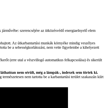
ók járművébe: szerencséjére az ütközésvédő energiaelnyelő elem
hajtott. Az útkarbantartási munkák környéke mindig veszélyes
otta be a sebességkorlátozást, nem vette figyelembe a kihelyezett
rőt (erre utal a vészvillogó automatikus felkapcsolása) és sikerült
 láthatóan nem sérült, még a lámpák-, indexek sem törtek ki.
természetesen nem tartotta be a karbantartási terület szakaszán kiírt