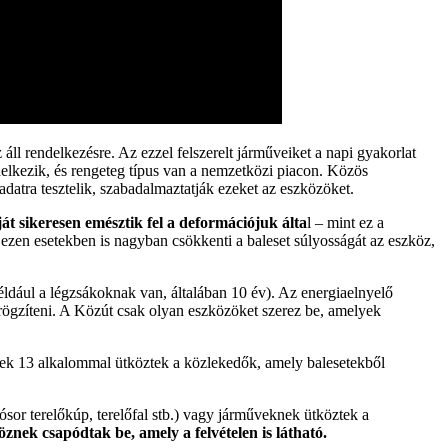
ll rendelkezésre. Az ezzel felszerelt járműveiket a napi gyakorlat
delkezik, és rengeteg típus van a nemzetközi piacon. Közös
datra tesztelik, szabadalmaztatják ezeket az eszközöket.
át sikeresen emésztik fel a deformációjuk álta
l – mint ez a
e ezen esetekben is nagyban csökkenti a baleset súlyosságát az eszköz,
ldául a légzsákoknak van, általában 10 év). Az energiaelnyelő
 rögzíteni. A Közút csak olyan eszközöket szerez be, amelyek
nek 13 alkalommal ütköztek a közlekedők, amely balesetekből
or terelőkúp, terelőfal stb.) vagy járműveknek ütköztek a
znek csapódtak be, amely a felvételen is látható.