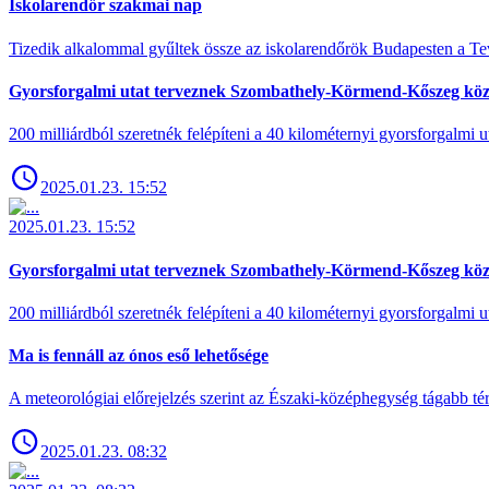
Iskolarendőr szakmai nap
Tizedik alkalommal gyűltek össze az iskolarendőrök Budapesten a Tev
Gyorsforgalmi utat terveznek Szombathely-Körmend-Kőszeg köz
200 milliárdból szeretnék felépíteni a 40 kilométernyi gyorsforgalmi ut
2025.01.23. 15:52
2025.01.23. 15:52
Gyorsforgalmi utat terveznek Szombathely-Körmend-Kőszeg köz
200 milliárdból szeretnék felépíteni a 40 kilométernyi gyorsforgalmi ut
Ma is fennáll az ónos eső lehetősége
A meteorológiai előrejelzés szerint az Északi-középhegység tágabb t
2025.01.23. 08:32