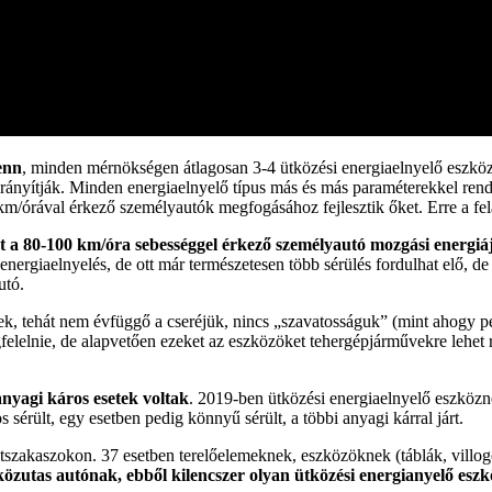
enn
, minden mérnökségen átlagosan 3-4 ütközési energiaelnyelő eszköz á
irányítják. Minden energiaelnyelő típus más és más paraméterekkel ren
m/órával érkező személyautók megfogásához fejlesztik őket. Erre a fela
t a 80-100 km/óra sebességgel érkező személyautó mozgási energiáj
energiaelnyelés, de ott már természetesen több sérülés fordulhat elő, d
utó.
ek, tehát nem évfüggő a cseréjük, nincs „szavatosságuk” (mint ahogy pé
felelnie, de alapvetően ezeket az eszközöket tehergépjárművekre lehet
anyagi káros esetek voltak
. 2019-ben ütközési energiaelnyelő eszköz
 sérült, egy esetben pedig könnyű sérült, a többi anyagi kárral járt.
szakaszokon. 37 esetben terelőelemeknek, eszközöknek (táblák, villogós
közutas autónak, ebből kilencszer olyan ütközési energianyelő eszkö