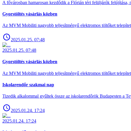
A fővárosban hamarosan kezdődik a Flórián téri felüljárók felújítása, 
Gyorstöltés vásárlás közben
Az MVM Mobiliti nagyobb teljesítményű elektromos töltőket telepíte
2025.01.25. 07:48
2025.01.25. 07:48
Gyorstöltés vásárlás közben
Az MVM Mobiliti nagyobb teljesítményű elektromos töltőket telepíte
Iskolarendőr szakmai nap
Tizedik alkalommal gyűltek össze az iskolarendőrök Budapesten a Tev
2025.01.24. 17:24
2025.01.24. 17:24