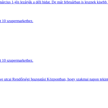
március 1-jén lezárják a déli hidat. De már februárban is lesznek kisebb 
tt 10 szupermarkethez.
tt 10 szupermarkethez.
e utcai Rendőrségi Igazgatási Központban, hogy szakmai napon tekints