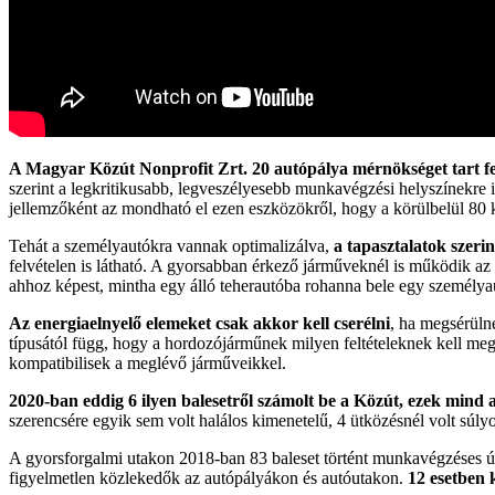
A Magyar Közút Nonprofit Zrt. 20 autópálya mérnökséget tart f
szerint a legkritikusabb, legveszélyesebb munkavégzési helyszínekre 
jellemzőként az mondható el ezen eszközökről, hogy a körülbelül 80 k
Tehát a személyautókra vannak optimalizálva,
a tapasztalatok szerin
felvételen is látható. A gyorsabban érkező járműveknél is működik az 
ahhoz képest, mintha egy álló teherautóba rohanna bele egy személya
Az energiaelnyelő elemeket csak akkor kell cserélni
, ha megsérüln
típusától függ, hogy a hordozójárműnek milyen feltételeknek kell meg
kompatibilisek a meglévő járműveikkel.
2020-ban eddig 6 ilyen balesetről számolt be a Közút, ezek mind 
szerencsére egyik sem volt halálos kimenetelű, 4 ütközésnél volt súlyos
A gyorsforgalmi utakon 2018-ban 83 baleset történt munkavégzéses út
figyelmetlen közlekedők az autópályákon és autóutakon.
12 esetben 