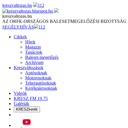
Skip
kreszvaltozas.hu
112
to
content
kreszvaltozas.hu
AZ ORFK-ORSZÁGOS BALESETMEGELŐZÉSI BIZOTTSÁG
SEGÉLYHÍVÁS
112
Cikkek
Hírek
Magazin
Tanácsok
Baleset-megelőzés
Archívum
Kreszváltozások
Autósoknak
Motorosoknak
Teherautósoknak
Kerékpárosoknak
Videók
KRESZ FM 19.75
Galériák
KRESZkerék