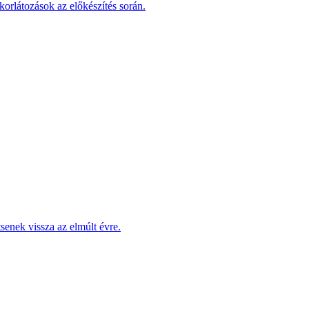
korlátozások az előkészítés során.
enek vissza az elmúlt évre.