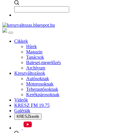
Cikkek
Hírek
Magazin
Tanácsok
Baleset-megelőzés
Archívum
Kreszváltozások
Autósoknak
Motorosoknak
Teherautósoknak
Kerékpárosoknak
Videók
KRESZ FM 19.75
Galériák
KRESZkerék