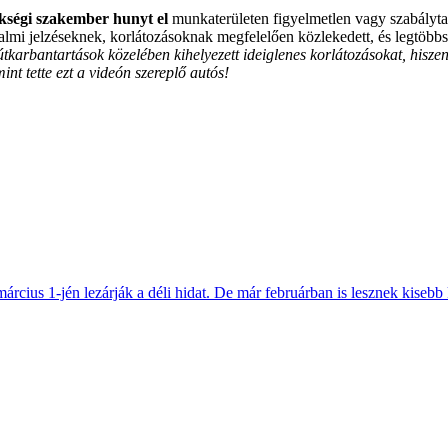
kségi szakember hunyt el
munkaterületen figyelmetlen vagy szabályta
almi jelzéseknek, korlátozásoknak megfelelően közlekedett, és legtöbbs
útkarbantartások közelében kihelyezett ideiglenes korlátozásokat, hisz
nt tette ezt a videón szereplő autós!
március 1-jén lezárják a déli hidat. De már februárban is lesznek kisebb 