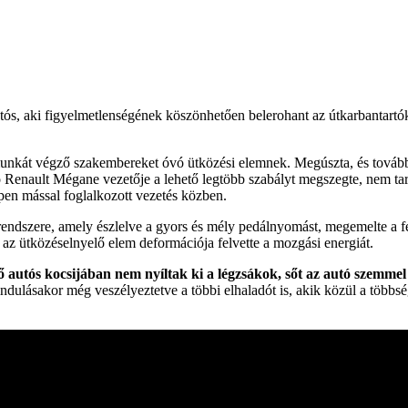
utós, aki figyelmetlenségének köszönhetően belerohant az útkarbantart
munkát végző szakembereket óvó ütközési elemnek. Megúszta, és tovább
ó Renault Mégane vezetője a lehető legtöbb szabályt megszegte, nem tart
ppen mással foglalkozott vezetés közben.
endszere, amely észlelve a gyors és mély pedálnyomást, megemelte a féke
l az ütközéselnyelő elem deformációja felvette a mozgási energiát.
ő autós kocsijában nem nyíltak ki a légzsákok, sőt az autó szemmel
dulásakor még veszélyeztetve a többi elhaladót is, akik közül a többség 