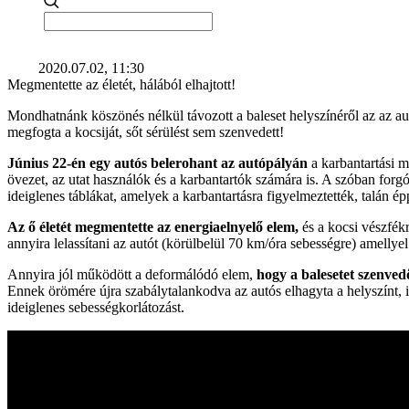
2020.07.02, 11:30
Megmentette az életét, hálából elhajtott!
Mondhatnánk köszönés nélkül távozott a baleset helyszínéről az az a
megfogta a kocsiját, sőt sérülést sem szenvedett!
Június 22-én egy autós belerohant az autópályán
a karbantartási 
övezet, az utat használók és a karbantartók számára is. A szóban forg
ideiglenes táblákat, amelyek a karbantartásra figyelmeztették, talán é
Az ő életét megmentette az energiaelnyelő elem,
és a kocsi vészfékr
annyira lelassítani az autót (körülbelül 70 km/óra sebességre) amellye
Annyira jól működött a deformálódó elem,
hogy a balesetet szenved
Ennek örömére újra szabálytalankodva az autós elhagyta a helyszínt, in
ideiglenes sebességkorlátozást.