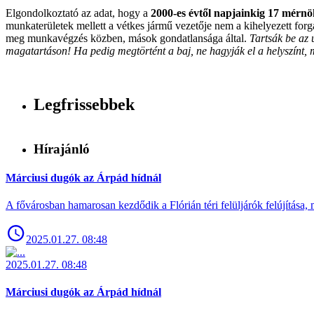
Elgondolkoztató az adat, hogy a
2000-es évtől napjainkig 17 mérnö
munkaterületek mellett a vétkes jármű vezetője nem a kihelyezett forg
meg munkavégzés közben, mások gondatlansága által.
Tartsák be az 
magatartáson! Ha pedig megtörtént a baj, ne hagyják el a helyszínt, mi
Legfrissebbek
Hírajánló
Márciusi dugók az Árpád hídnál
A fővárosban hamarosan kezdődik a Flórián téri felüljárók felújítása, 
2025.01.27. 08:48
2025.01.27. 08:48
Márciusi dugók az Árpád hídnál