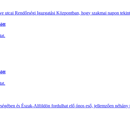
e utcai Rendőrségi Igazgatási Központban, hogy szakmai napon tekints
ött
at.
ött
at.
érségében és Észak-Alföldön fordulhat elő ónos eső, jellemzően néhány