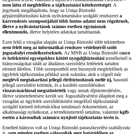
nem látta el megfelelően a tájékoztatási kötelezettségét
. A
jegybank megállapította, hogy az Uniqa Biztosító
gépjárműbiztosítási károk nyilvántartására szolgáló rendszerei
a
kárrendezés szempontjából több fontos adatot nem rögzítenek,
illetve a nyilvántartások számos esetben egymásnak
ellentmondó,
illetve helytelen adatokat tartalmaztak.
Ezen felül a vizsgálat alapján az Uniqa Biztosító több tekintetben
nem felelt meg az informatikai rendszer védelméről szóló
jogszabályi rendelkezéseknek
. Az MNB az Uniqa Biztosító
casco
és befektetési egységekhez kötött nyugdíjbiztosítási
termékeinél is
hiányosságokat talált az általános szerződési feltételek tartalmi
elemeit illetően. Több szempontból sem bizonyult megfelelőnek az
ügyfelek tájékoztatása például azok számára, akik a cégnél már
meglévő megtakarítási jellegű életbiztosításuk mellé új,
hasonló
jellegű szerződést kötöttek, és a korábbi szerződésüket
visszavásárlással megszüntették
vagy annak díjmentesítésére,
illetve szüneteltetésére került sor. Jogszabálysértést állapított meg a
vizsgálat az ügyfelek szerződéskötést megelőző tájékoztatását
szolgáló kiemelt információkat tartalmazó dokumentum, az
alkalmassági nyilatkozat, a termékismertető tartalma, valamint
kgfb
esetén a károsultak számára nyújtott tájékoztatás terén is.
Emellett hiányos volt az Uniqa Biztosító panaszkezelési szabályzata
is, n
em minden esetben válaszolták meg határidőben az