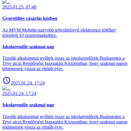
2025.01.25. 07:48
Gyorstöltés vásárlás közben
Az MVM Mobiliti nagyobb teljesítményű elektromos töltőket
telepített 10 szupermarkethez.
Iskolarendőr szakmai nap
Tizedik alkalommal gyűltek össze az iskolarendőrök Budapesten a
Teve utcai Rendőrségi Igazgatási Központban, hogy szakmai napon
tekintsenek vissza az elmúlt évre.
2025.01.24. 17:24
2025.01.24. 17:24
Iskolarendőr szakmai nap
Tizedik alkalommal gyűltek össze az iskolarendőrök Budapesten a
Teve utcai Rendőrségi Igazgatási Központban, hogy szakmai napon
tekintsenek vissza az elmúlt évre.