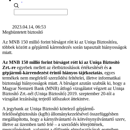
2023.04.14, 06:53
Megbüntetett biztosító
Az MNB 150 millió forint bírságot rótt ki az Uniqa Biztosítóra,
többek között a gépjármű kárrendezés során tapasztalt hiányosságok
miatt.
Az MNB 150 millió forint bírságot rótt ki az Uniqa Biztosító
Zrt.-re
egyebek mellett az életbiztosítások értékesítését és
a
gépjármű-kárrendezést érintő hiányos tájékoztatás
, egyes
termékek nem megfelelő szerződési feltételei, illetve informatikai
biztonsági hiányosságok miatt. A bírságot azután szabták ki, hogy a
Magyar Nemzeti Bank (MNB) átfogó vizsgálatot végzett az Uniqa
Biztosító Zrt.-nél (Uniqa Biztosító) 2019. szeptember 20-tól a
vizsgálat lezárásáig terjedő időszakot áttekintve.
A jegybank az Uniqa Biztosító kötelező gépjármű-
felelősségbiztosítás (kgfb) állománykezelésével összefüggésben
megállapította, hogy a kárnyilvántartó és kötvénynyilvántartó szerv,
illetve az üzemben tartó felé – a szerződés létrejöttének,
megszűnésének, valamint a díjfizetés elmulasztásának eseteiben –