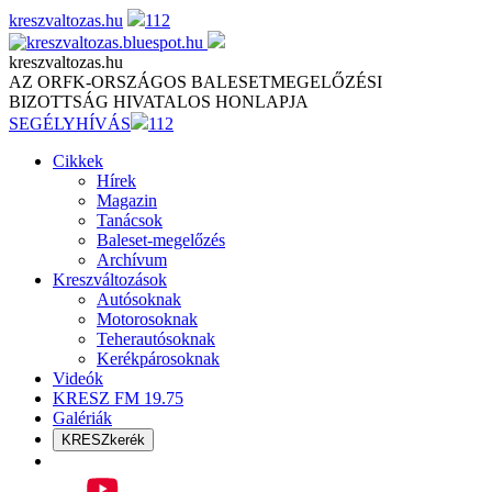
Skip
kreszvaltozas.hu
112
to
content
kreszvaltozas.hu
AZ ORFK-ORSZÁGOS BALESETMEGELŐZÉSI
BIZOTTSÁG HIVATALOS HONLAPJA
SEGÉLYHÍVÁS
112
Cikkek
Hírek
Magazin
Tanácsok
Baleset-megelőzés
Archívum
Kreszváltozások
Autósoknak
Motorosoknak
Teherautósoknak
Kerékpárosoknak
Videók
KRESZ FM 19.75
Galériák
KRESZkerék