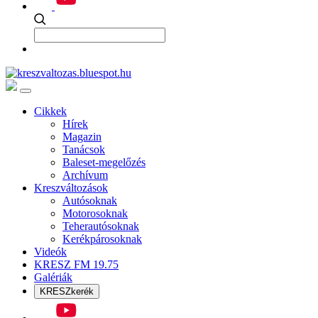
Cikkek
Hírek
Magazin
Tanácsok
Baleset-megelőzés
Archívum
Kreszváltozások
Autósoknak
Motorosoknak
Teherautósoknak
Kerékpárosoknak
Videók
KRESZ FM 19.75
Galériák
KRESZkerék