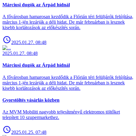
Márciusi dugók az Árpád hídnál
A fővárosban hamarosan kezdődik a Flórián téri felüljárók felújítása,
március 1-jén lezárják a déli hidat. De már februárban is lesznek
kisebb korlátozások az előkészítés során.
2025.01.27. 08:48
2025.01.27. 08:48
Márciusi dugók az Árpád hídnál
A fővárosban hamarosan kezdődik a Flórián téri felüljárók felújítása,
március 1-jén lezárják a déli hidat. De már februárban is lesznek
kisebb korlátozások az előkészítés során.
Gyorstöltés vásárlás közben
Az MVM Mobiliti nagyobb teljesítményű elektromos töltőket
telepített 10 szupermarkethez.
2025.01.25. 07:48