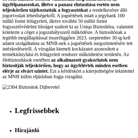
ügyfélpanaszokat, illetve a panasz elutasítása esetén nem
teljeskörűen tájékoztatták a fogyasztókat
a rendelkezésre álló
jogorvoslati lehetőségekről. A jogsértések miatt a jegybank 100
millió forint felügyeleti, illetve további 50 millió forint
fogyasztóvédelmi bírságot szabott ki az Uniqa Biztosítóra, valamint
kötelezte a céget a jogszabályszerű működésre. A biztosítónak a
legtöbb megállapítással összefüggően 2023. szeptember 30-ig kell
adatot szolgáltatnia az MNB-nek a jogsértések megszüntetésére tett
intézkedéseiről. A vizsgálat kiemelt kockázatot azonosított a
termékirányítási és felügyeleti rendszer működtetése területén. Az
életbiztosítások esetében
az alkalmazott gyakorlatok nem
biztosítják teljeskörűen, hogy az ügyfélérték minden esetben
elérje az elvárt szintet.
Ezt a kérdéskört a kiterjedtségére tekintettel
az MNB külön eljárásban fogja vizsgálni.
Legfrissebbek
Hírajánló