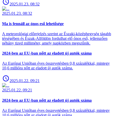
2025.01.23. 08:32
2025.01.23. 08:32
Ma is fennáll az ónos eső lehetősége
A meteorológiai előrejelzés szerint az Északi-középhegység tágabb
térségében és Észak-Alföldön fordulhat elő ónos eső, jellemzően
néhány tized milliméter, amely napközben megszűnik.
2024-ben az EU-ban nőtt az eladott új autók száma
Az Európai Unióban éves összevetésben 0,8 százalékkal, mintegy
10,6 millióra nőtt az eladott új autók száma.
2025.01.22. 09:21
2025.01.22. 09:21
2024-ben az EU-ban nőtt az eladott új autók száma
Az Európai Unióban éves összevetésben 0,8 százalékkal, mintegy
10,6 millióra nőtt az eladott új autók száma.