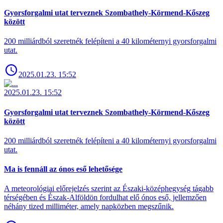
Gyorsforgalmi utat terveznek Szombathely-Körmend-Kőszeg
között
200 milliárdból szeretnék felépíteni a 40 kilométernyi gyorsforgalmi
utat.
2025.01.23. 15:52
2025.01.23. 15:52
Gyorsforgalmi utat terveznek Szombathely-Körmend-Kőszeg
között
200 milliárdból szeretnék felépíteni a 40 kilométernyi gyorsforgalmi
utat.
Ma is fennáll az ónos eső lehetősége
A meteorológiai előrejelzés szerint az Északi-középhegység tágabb
térségében és Észak-Alföldön fordulhat elő ónos eső, jellemzően
néhány tized milliméter, amely napközben megszűnik.