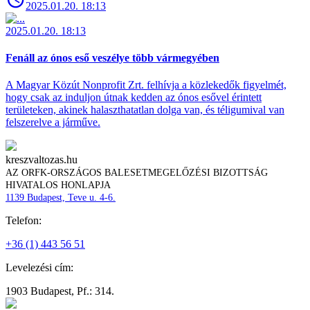
2025.01.20. 18:13
2025.01.20. 18:13
Fenáll az ónos eső veszélye több vármegyében
A Magyar Közút Nonprofit Zrt. felhívja a közlekedők figyelmét,
hogy csak az induljon útnak kedden az ónos esővel érintett
területeken, akinek halaszthatatlan dolga van, és téligumival van
felszerelve a járműve.
kreszvaltozas.hu
AZ ORFK-ORSZÁGOS BALESETMEGELŐZÉSI BIZOTTSÁG
HIVATALOS HONLAPJA
1139 Budapest, Teve u. 4-6.
Telefon:
+36 (1) 443 56 51
Levelezési cím:
1903 Budapest, Pf.: 314.