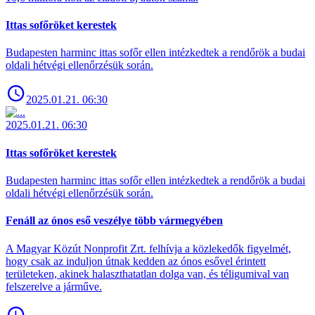
Ittas sofőröket kerestek
Budapesten harminc ittas sofőr ellen intézkedtek a rendőrök a budai
oldali hétvégi ellenőrzésük során.
2025.01.21. 06:30
2025.01.21. 06:30
Ittas sofőröket kerestek
Budapesten harminc ittas sofőr ellen intézkedtek a rendőrök a budai
oldali hétvégi ellenőrzésük során.
Fenáll az ónos eső veszélye több vármegyében
A Magyar Közút Nonprofit Zrt. felhívja a közlekedők figyelmét,
hogy csak az induljon útnak kedden az ónos esővel érintett
területeken, akinek halaszthatatlan dolga van, és téligumival van
felszerelve a járműve.