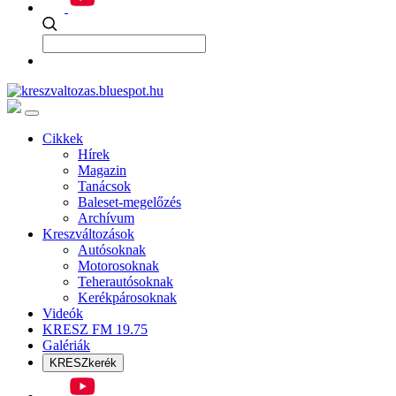
Cikkek
Hírek
Magazin
Tanácsok
Baleset-megelőzés
Archívum
Kreszváltozások
Autósoknak
Motorosoknak
Teherautósoknak
Kerékpárosoknak
Videók
KRESZ FM 19.75
Galériák
KRESZkerék