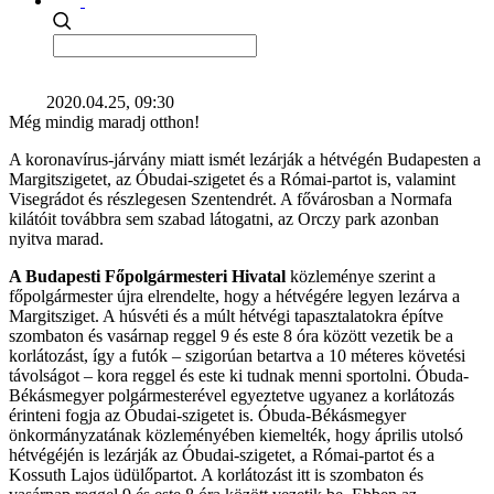
2020.04.25, 09:30
Még mindig maradj otthon!
A koronavírus-járvány miatt ismét lezárják a hétvégén Budapesten a
Margitszigetet, az Óbudai-szigetet és a Római-partot is, valamint
Visegrádot és részlegesen Szentendrét. A fővárosban a Normafa
kilátóit továbbra sem szabad látogatni, az Orczy park azonban
nyitva marad.
A Budapesti Főpolgármesteri Hivatal
közleménye szerint a
főpolgármester újra elrendelte, hogy a hétvégére legyen lezárva a
Margitsziget. A húsvéti és a múlt hétvégi tapasztalatokra építve
szombaton és vasárnap reggel 9 és este 8 óra között vezetik be a
korlátozást, így a futók – szigorúan betartva a 10 méteres követési
távolságot – kora reggel és este ki tudnak menni sportolni. Óbuda-
Békásmegyer polgármesterével egyeztetve ugyanez a korlátozás
érinteni fogja az Óbudai-szigetet is. Óbuda-Békásmegyer
önkormányzatának közleményében kiemelték, hogy április utolsó
hétvégéjén is lezárják az Óbudai-szigetet, a Római-partot és a
Kossuth Lajos üdülőpartot. A korlátozást itt is szombaton és