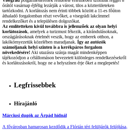
Visegrád
polgármesterének rendelete értelmében szombat reggel 8
órától vasárnap éjfélig lezárják a várost, tilos a közterületeken
tartózkodni. A korlátozás nem érinti többek között a 11-es főúton
áthaladó forgalomban részt vevőket, a visegrádi lakcímmel
rendelkezőket és a településen dolgozókat.
Az említetteken kívül továbbra is jellemzőek az olyan helyi
korlátozások
, amelyek a turizmust fékezik, a kirándulásoknak,
országjárásoknak értelmét veszik, hogy az emberek otthon, a
lakókörnyezetük közelében maradjanak.
Így az autózók
számoljanak helyi szinten is a kerékpáros forgalom
növekedésére!
Aki utazásra szánja magát mindenképpen
tájékozódjon a célállomáson bevezetett különleges rendelkezésekről
és korlátozásokról, hogy ne a helyszínen érje őket a meglepetés!
Legfrissebbek
Hírajánló
Márciusi dugók az Árpád hídnál
A fővárosban hamarosan kezdődik a Flórián téri felüljárók felújítása,