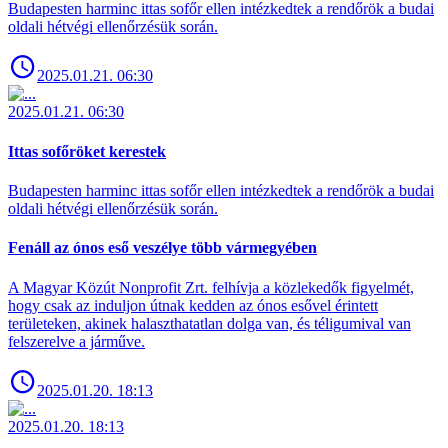
Budapesten harminc ittas sofőr ellen intézkedtek a rendőrök a budai
oldali hétvégi ellenőrzésük során.
2025.01.21. 06:30
2025.01.21. 06:30
Ittas sofőröket kerestek
Budapesten harminc ittas sofőr ellen intézkedtek a rendőrök a budai
oldali hétvégi ellenőrzésük során.
Fenáll az ónos eső veszélye több vármegyében
A Magyar Közút Nonprofit Zrt. felhívja a közlekedők figyelmét,
hogy csak az induljon útnak kedden az ónos esővel érintett
területeken, akinek halaszthatatlan dolga van, és téligumival van
felszerelve a járműve.
2025.01.20. 18:13
2025.01.20. 18:13