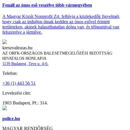
Fenáll az ónos eső veszélye több vármegyében
A Magyar Közút Nonprofit Zrt. felhívja a közlekedők figyelmét,
hogy csak az induljon útnak kedden az ónos esővel érintett
területeken, akinek halaszthatatlan dolga van, és téligumival van
felszerelve a járműve.
kreszvaltozas.hu
AZ ORFK-ORSZÁGOS BALESETMEGELŐZÉSI BIZOTTSÁG
HIVATALOS HONLAPJA
1139 Budapest, Teve u. 4-6.
Telefon:
+36 (1) 443 56 51
Levelezési cím:
1903 Budapest, Pf.: 314.
police.hu
MAGYAR RENDŐRSÉG