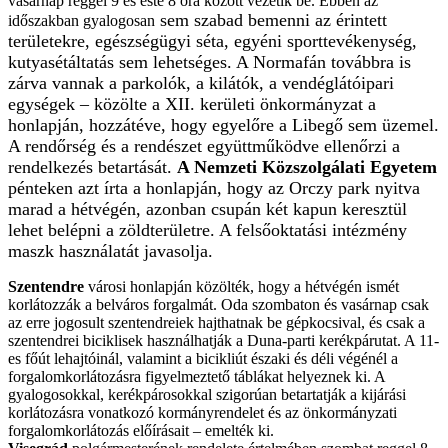
vasárnap reggel 9 és este 8 óra között vezetik be. Ebben az
sem szabad bemenni az érintett
időszakban gyalogosan
területekre, egészségügyi séta, egyéni sporttevékenység,
kutyasétáltatás sem lehetséges.
A Normafán továbbra is
zárva vannak a parkolók, a kilátók, a vendéglátóipari
egységek – közölte a XII. kerületi önkormányzat a
honlapján, hozzátéve, hogy egyelőre a Libegő sem üzemel.
A rendőrség és a rendészet együttműködve ellenőrzi a
rendelkezés betartását.
A Nemzeti Közszolgálati Egyetem
pénteken azt írta a honlapján, hogy az Orczy park nyitva
marad a hétvégén, azonban csupán két kapun keresztül
lehet belépni a zöldterületre. A felsőoktatási intézmény
maszk használatát javasolja.
Szentendre
városi honlapján közölték, hogy a hétvégén ismét
korlátozzák a belváros forgalmát. Oda szombaton és vasárnap csak
az erre jogosult szentendreiek hajthatnak be gépkocsival, és csak a
szentendrei biciklisek használhatják a Duna-parti kerékpárutat. A 11-
es főút lehajtóinál, valamint a bicikliút északi és déli végénél a
forgalomkorlátozásra figyelmeztető táblákat helyeznek ki. A
gyalogosokkal, kerékpárosokkal szigorúan betartatják a kijárási
korlátozásra vonatkozó kormányrendelet és az önkormányzati
forgalomkorlátozás előírásait – emelték ki.