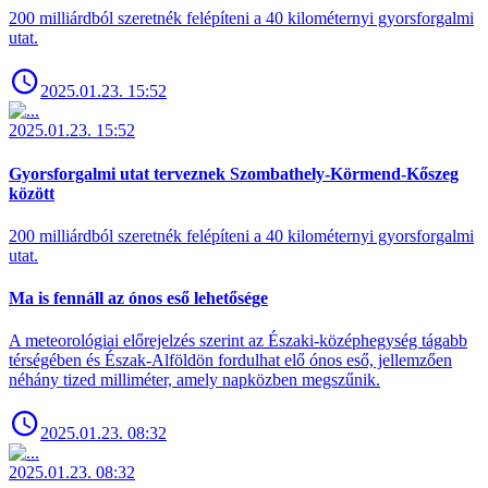
200 milliárdból szeretnék felépíteni a 40 kilométernyi gyorsforgalmi
utat.
2025.01.23. 15:52
2025.01.23. 15:52
Gyorsforgalmi utat terveznek Szombathely-Körmend-Kőszeg
között
200 milliárdból szeretnék felépíteni a 40 kilométernyi gyorsforgalmi
utat.
Ma is fennáll az ónos eső lehetősége
A meteorológiai előrejelzés szerint az Északi-középhegység tágabb
térségében és Észak-Alföldön fordulhat elő ónos eső, jellemzően
néhány tized milliméter, amely napközben megszűnik.
2025.01.23. 08:32
2025.01.23. 08:32