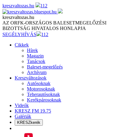
Skip
kreszvaltozas.hu
112
to
content
kreszvaltozas.hu
AZ ORFK-ORSZÁGOS BALESETMEGELŐZÉSI
BIZOTTSÁG HIVATALOS HONLAPJA
SEGÉLYHÍVÁS
112
Cikkek
Hírek
Magazin
Tanácsok
Baleset-megelőzés
Archívum
Kreszváltozások
Autósoknak
Motorosoknak
Teherautósoknak
Kerékpárosoknak
Videók
KRESZ FM 19.75
Galériák
KRESZkerék