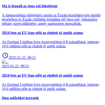
Ma is fennáll az ónos eső lehetősége
A meteorológiai előrejelzés szerint az Északi-középhegység tágabb
térségében és Észak-Alföldön fordulhat elő ónos eső, jellemzően
néhány tized milliméter, amely napközben megszűnik.
2024-ben az EU-ban nőtt az eladott új autók száma
Az Európai Unióban éves összevetésben 0,8 százalékkal, mintegy
10,6 millióra nőtt az eladott új autók száma.
2025.01.22. 09:21
2025.01.22. 09:21
2024-ben az EU-ban nőtt az eladott új autók száma
Az Európai Unióban éves összevetésben 0,8 százalékkal, mintegy
10,6 millióra nőtt az eladott új autók száma.
Ittas sofőröket kerestek