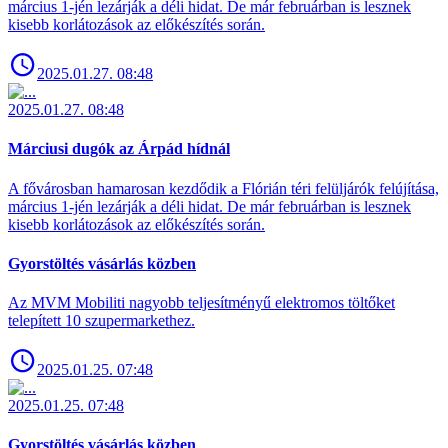
március 1-jén lezárják a déli hidat. De már februárban is lesznek
kisebb korlátozások az előkészítés során.
2025.01.27. 08:48
2025.01.27. 08:48
Márciusi dugók az Árpád hídnál
A fővárosban hamarosan kezdődik a Flórián téri felüljárók felújítása,
március 1-jén lezárják a déli hidat. De már februárban is lesznek
kisebb korlátozások az előkészítés során.
Gyorstöltés vásárlás közben
Az MVM Mobiliti nagyobb teljesítményű elektromos töltőket
telepített 10 szupermarkethez.
2025.01.25. 07:48
2025.01.25. 07:48
Gyorstöltés vásárlás közben