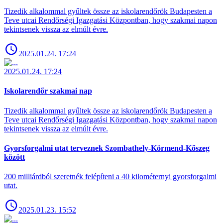
Tizedik alkalommal gyűltek össze az iskolarendőrök Budapesten a
Teve utcai Rendőrségi Igazgatási Központban, hogy szakmai napon
tekintsenek vissza az elmúlt évre.
2025.01.24. 17:24
2025.01.24. 17:24
Iskolarendőr szakmai nap
Tizedik alkalommal gyűltek össze az iskolarendőrök Budapesten a
Teve utcai Rendőrségi Igazgatási Központban, hogy szakmai napon
tekintsenek vissza az elmúlt évre.
Gyorsforgalmi utat terveznek Szombathely-Körmend-Kőszeg
között
200 milliárdból szeretnék felépíteni a 40 kilométernyi gyorsforgalmi
utat.
2025.01.23. 15:52