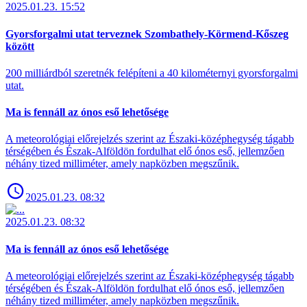
2025.01.23. 15:52
Gyorsforgalmi utat terveznek Szombathely-Körmend-Kőszeg
között
200 milliárdból szeretnék felépíteni a 40 kilométernyi gyorsforgalmi
utat.
Ma is fennáll az ónos eső lehetősége
A meteorológiai előrejelzés szerint az Északi-középhegység tágabb
térségében és Észak-Alföldön fordulhat elő ónos eső, jellemzően
néhány tized milliméter, amely napközben megszűnik.
2025.01.23. 08:32
2025.01.23. 08:32
Ma is fennáll az ónos eső lehetősége
A meteorológiai előrejelzés szerint az Északi-középhegység tágabb
térségében és Észak-Alföldön fordulhat elő ónos eső, jellemzően
néhány tized milliméter, amely napközben megszűnik.