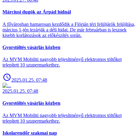
Márciusi dugók az Árpád hídnál
A fővárosban hamarosan kezdődik a Flórián téri felüljárók felújítása,
március 1-jén lezárják a déli hidat. De már februárban is lesznek
kisebb korlátozások az előkészítés során.
Gyorstöltés vásárlás közben
Az MVM Mobiliti nagyobb teljesítményű elektromos töltőket
telepített 10 szupermarkethez.
2025.01.25. 07:48
2025.01.25. 07:48
Gyorstöltés vásárlás közben
Az MVM Mobiliti nagyobb teljesítményű elektromos töltőket
telepített 10 szupermarkethez.
Iskolarendőr szakmai nap