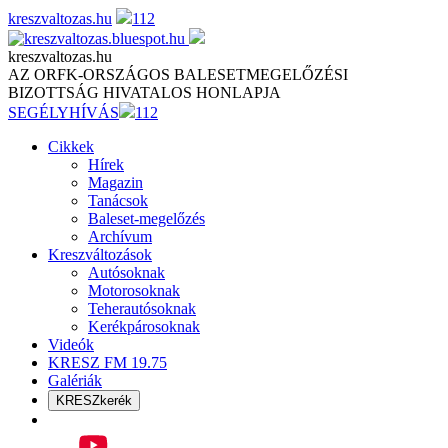
Skip
kreszvaltozas.hu
112
to
content
kreszvaltozas.hu
AZ ORFK-ORSZÁGOS BALESETMEGELŐZÉSI
BIZOTTSÁG HIVATALOS HONLAPJA
SEGÉLYHÍVÁS
112
Cikkek
Hírek
Magazin
Tanácsok
Baleset-megelőzés
Archívum
Kreszváltozások
Autósoknak
Motorosoknak
Teherautósoknak
Kerékpárosoknak
Videók
KRESZ FM 19.75
Galériák
KRESZkerék