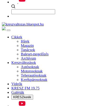
Cikkek
Hírek
Magazin
Tanácsok
Baleset-megelőzés
Archívum
Kreszváltozások
Autósoknak
Motorosoknak
Teherautósoknak
Kerékpárosoknak
Videók
KRESZ FM 19.75
Galériák
KRESZkerék