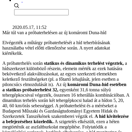
2020.05.17, 11:52
Már túl van a próbaterhelésen az új komáromi Duna-híd
Elvégezték a műtárgy próbaterhelését a híd teherbírásának
használatba vétel előtti ellenőrzése során. A nyert adatokat
kiértékelik.
A próbaterhelés során
statikus és dinamikus terhelést végeztek,
a
hídszerkezet különböző részein, elemein mérték az ezek hatására
bekövetkező alakváltozásokat, az egyes szerkezeti elemekben
keletkező feszültségeket (pl. a főtartó lehajlását, jelen esetben a
piloncsúcs elmozdulását is). Az új
komáromi Duna-híd esetében
a statikus próbaterhelést 32,
egyenként 31,6 tonna súlyú
tehergépkocsival végezték, összesen 16 teherállás kombinációban. A
dinamikus terhelés során két tehergépkocsi halad át a hídon 5, 20,
40, 60 km/órás sebességgel. A próbaterhelést és a méréseket a
Budapesti Műszaki és Gazdaságtudományi Egyetem Hidak és
Szerkezetek Tanszékének szakemberei végzik el.
A híd kivitelezése
a befejezéséhez közeledik.
A szigetelés elkészült, ezen a héten
megtörténik az aszfaltburkolat megépítése. Folytatódik a