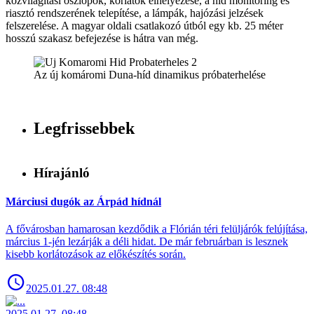
közvilágítási oszlopok, korlátok elhelyezése, a híd monitoring és
riasztó rendszerének telepítése, a lámpák, hajózási jelzések
felszerelése. A magyar oldali csatlakozó útból egy kb. 25 méter
hosszú szakasz befejezése is hátra van még.
Az új komáromi Duna-híd dinamikus próbaterhelése
Legfrissebbek
Hírajánló
Márciusi dugók az Árpád hídnál
A fővárosban hamarosan kezdődik a Flórián téri felüljárók felújítása,
március 1-jén lezárják a déli hidat. De már februárban is lesznek
kisebb korlátozások az előkészítés során.
2025.01.27. 08:48
2025.01.27. 08:48