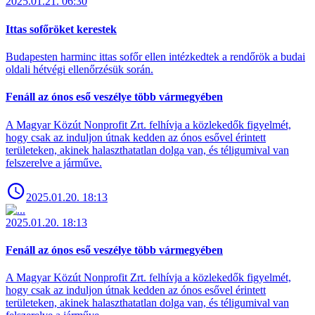
2025.01.21. 06:30
Ittas sofőröket kerestek
Budapesten harminc ittas sofőr ellen intézkedtek a rendőrök a budai
oldali hétvégi ellenőrzésük során.
Fenáll az ónos eső veszélye több vármegyében
A Magyar Közút Nonprofit Zrt. felhívja a közlekedők figyelmét,
hogy csak az induljon útnak kedden az ónos esővel érintett
területeken, akinek halaszthatatlan dolga van, és téligumival van
felszerelve a járműve.
2025.01.20. 18:13
2025.01.20. 18:13
Fenáll az ónos eső veszélye több vármegyében
A Magyar Közút Nonprofit Zrt. felhívja a közlekedők figyelmét,
hogy csak az induljon útnak kedden az ónos esővel érintett
területeken, akinek halaszthatatlan dolga van, és téligumival van