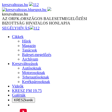
Skip
kreszvaltozas.hu
112
to
content
kreszvaltozas.hu
AZ ORFK-ORSZÁGOS BALESETMEGELŐZÉSI
BIZOTTSÁG HIVATALOS HONLAPJA
SEGÉLYHÍVÁS
112
Cikkek
Hírek
Magazin
Tanácsok
Baleset-megelőzés
Archívum
Kreszváltozások
Autósoknak
Motorosoknak
Teherautósoknak
Kerékpárosoknak
Videók
KRESZ FM 19.75
Galériák
KRESZkerék