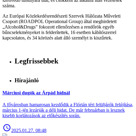
szenvedő túlsúlyára utal, és csökkent az alkalmi ittas vezetések
száma.
Az Európai Közlekedésrendészeti Szervek Hálózata Műveleti
Csoport (ROADPOL Operational Group) által meghirdetett
„Alcohol&Drugs” fokozott ellenőrzésen a rendőrök egyéb
bűncselekményeket is felderítettek, 16 esetben kábítószerrel
kapcsolatos, és 34 körözés alatt álló személyt is kiszűrtek.
Legfrissebbek
Hírajánló
Márciusi dugók az Árpád hídnál
A fővárosban hamarosan kezdődik a Flórián téri felüljárók felújítása,
március 1-jén lezárják a déli hidat. De már februárban is lesznek
kisebb korlátozások az előkészítés során.
2025.01.27. 08:48