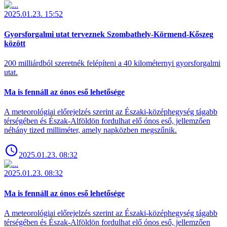
2025.01.23. 15:52
Gyorsforgalmi utat terveznek Szombathely-Körmend-Kőszeg
között
200 milliárdból szeretnék felépíteni a 40 kilométernyi gyorsforgalmi
utat.
Ma is fennáll az ónos eső lehetősége
A meteorológiai előrejelzés szerint az Északi-középhegység tágabb
térségében és Észak-Alföldön fordulhat elő ónos eső, jellemzően
néhány tized milliméter, amely napközben megszűnik.
2025.01.23. 08:32
2025.01.23. 08:32
Ma is fennáll az ónos eső lehetősége
A meteorológiai előrejelzés szerint az Északi-középhegység tágabb
térségében és Észak-Alföldön fordulhat elő ónos eső, jellemzően