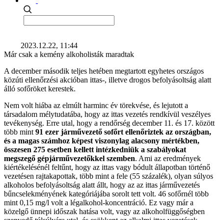
2023.12.22, 11:44
Már csak a kemény alkoholisták maradtak
A december második teljes hetében megtartott egyhetes országos
közúti ellenőrzési akcióban ittas-, illetve drogos befolyásoltság alatt
álló sofőröket kerestek.
Nem volt hiába az elmúlt harminc év törekvése, és lejutott a
társadalom mélytudatába, hogy az ittas vezetés rendkívül veszélyes
tevékenység. Erre utal, hogy a rendőrség december 11. és 17. között
több mint
91 ezer járművezető sofőrt ellenőriztek az országban,
és a magas számhoz képest viszonylag alacsony mértékben,
összesen 275 esetben kellett intézkedniük a szabályokat
megszegő gépjárművezetőkkel szemben
. Ami az eredmények
kiértékelésénél feltűnt, hogy az ittas vagy bódult állapotban történő
vezetésen rajtakapottak, több mint a fele (55 százalék), olyan súlyos
alkoholos befolyásoltság alatt állt, hogy az az ittas járművezetés
bűncselekményének kategóriájába sorolt tett volt. 46 sofőrnél több
mint 0,15 mg/l volt a légalkohol-koncentráció. Ez vagy már a
közelgő ünnepi időszak hatása volt, vagy az alkoholfüggőségben