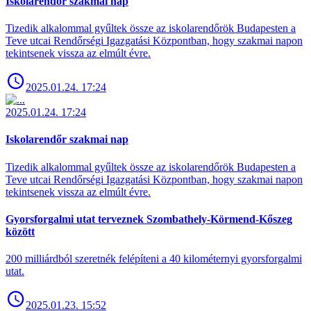
Iskolarendőr szakmai nap
Tizedik alkalommal gyűltek össze az iskolarendőrök Budapesten a
Teve utcai Rendőrségi Igazgatási Központban, hogy szakmai napon
tekintsenek vissza az elmúlt évre.
2025.01.24. 17:24
2025.01.24. 17:24
Iskolarendőr szakmai nap
Tizedik alkalommal gyűltek össze az iskolarendőrök Budapesten a
Teve utcai Rendőrségi Igazgatási Központban, hogy szakmai napon
tekintsenek vissza az elmúlt évre.
Gyorsforgalmi utat terveznek Szombathely-Körmend-Kőszeg
között
200 milliárdból szeretnék felépíteni a 40 kilométernyi gyorsforgalmi
utat.
2025.01.23. 15:52