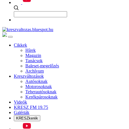
Cikkek
Hírek
Magazin
Tanácsok
Baleset-megelőzés
Archívum
Kreszváltozások
Autósoknak
Motorosoknak
Teherautósoknak
Kerékpárosoknak
Videók
KRESZ FM 19.75
Galériák
KRESZkerék