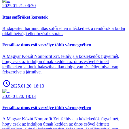
2025.01.21. 06:30
Ittas sofőröket kerestek
Budapesten harminc ittas sofőr ellen intézkedtek a rendőrök a budai
oldali hétvégi ellenőrzésük során.
Fenáll az ónos eső veszélye több vármegyében
A Magyar Közút Nonprofit Zrt. felhívja a közlekedők figyelmét,
hogy csak az induljon útnak kedden az ónos esővel érintett
területeken, akinek halaszthatatlan dolga van, és téligumival van
felszerelve a járműve.
2025.01.20. 18:13
2025.01.20. 18:13
Fenáll az ónos eső veszélye több vármegyében
A Magyar Közút Nonprofit Zrt. felhívja a közlekedők figyelmét,
hogy csak az induljon útnak kedden az ónos esővel érintett