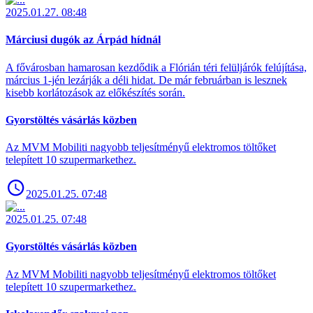
2025.01.27. 08:48
Márciusi dugók az Árpád hídnál
A fővárosban hamarosan kezdődik a Flórián téri felüljárók felújítása,
március 1-jén lezárják a déli hidat. De már februárban is lesznek
kisebb korlátozások az előkészítés során.
Gyorstöltés vásárlás közben
Az MVM Mobiliti nagyobb teljesítményű elektromos töltőket
telepített 10 szupermarkethez.
2025.01.25. 07:48
2025.01.25. 07:48
Gyorstöltés vásárlás közben
Az MVM Mobiliti nagyobb teljesítményű elektromos töltőket
telepített 10 szupermarkethez.