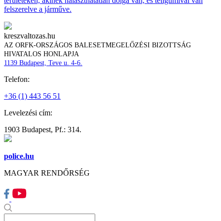
területeken, akinek halaszthatatlan dolga van, és téligumival van
felszerelve a járműve.
kreszvaltozas.hu
AZ ORFK-ORSZÁGOS BALESETMEGELŐZÉSI BIZOTTSÁG
HIVATALOS HONLAPJA
1139 Budapest, Teve u. 4-6.
Telefon:
+36 (1) 443 56 51
Levelezési cím:
1903 Budapest, Pf.: 314.
police.hu
MAGYAR RENDŐRSÉG