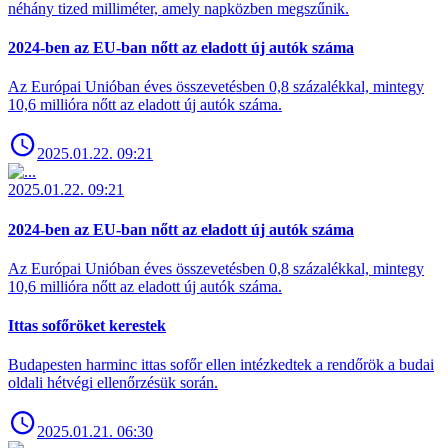
néhány tized milliméter, amely napközben megszűnik.
2024-ben az EU-ban nőtt az eladott új autók száma
Az Európai Unióban éves összevetésben 0,8 százalékkal, mintegy
10,6 millióra nőtt az eladott új autók száma.
2025.01.22. 09:21
2025.01.22. 09:21
2024-ben az EU-ban nőtt az eladott új autók száma
Az Európai Unióban éves összevetésben 0,8 százalékkal, mintegy
10,6 millióra nőtt az eladott új autók száma.
Ittas sofőröket kerestek
Budapesten harminc ittas sofőr ellen intézkedtek a rendőrök a budai
oldali hétvégi ellenőrzésük során.
2025.01.21. 06:30