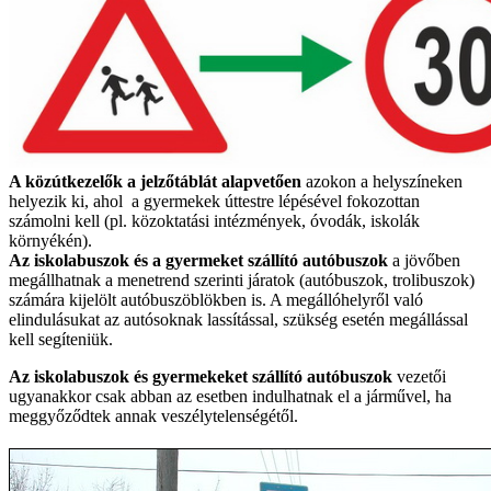
A közútkezelők a jelzőtáblát alapvetően
azokon a helyszíneken
helyezik ki, ahol a gyermekek úttestre lépésével fokozottan
számolni kell (pl. közoktatási intézmények, óvodák, iskolák
környékén).
Az iskolabuszok és a gyermeket szállító autóbuszok
a jövőben
megállhatnak a menetrend szerinti járatok (autóbuszok, trolibuszok)
számára kijelölt autóbuszöblökben is. A megállóhelyről való
elindulásukat az autósoknak lassítással, szükség esetén megállással
kell segíteniük.
Az iskolabuszok és gyermekeket szállító autóbuszok
vezetői
ugyanakkor csak abban az esetben indulhatnak el a járművel, ha
meggyőződtek annak veszélytelenségétől.