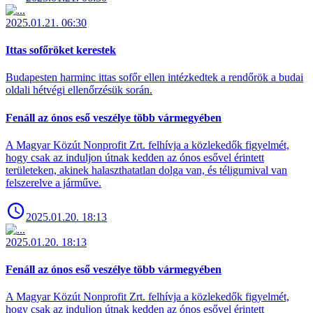
2025.01.21. 06:30
Ittas sofőröket kerestek
Budapesten harminc ittas sofőr ellen intézkedtek a rendőrök a budai
oldali hétvégi ellenőrzésük során.
Fenáll az ónos eső veszélye több vármegyében
A Magyar Közút Nonprofit Zrt. felhívja a közlekedők figyelmét,
hogy csak az induljon útnak kedden az ónos esővel érintett
területeken, akinek halaszthatatlan dolga van, és téligumival van
felszerelve a járműve.
2025.01.20. 18:13
2025.01.20. 18:13
Fenáll az ónos eső veszélye több vármegyében
A Magyar Közút Nonprofit Zrt. felhívja a közlekedők figyelmét,
hogy csak az induljon útnak kedden az ónos esővel érintett