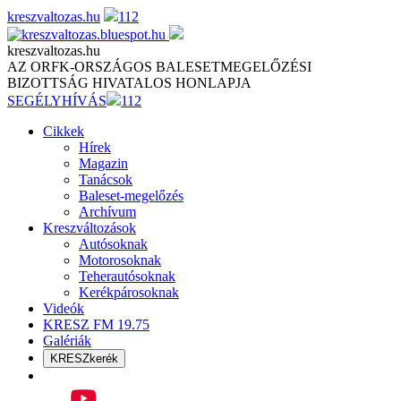
Skip
kreszvaltozas.hu
112
to
content
kreszvaltozas.hu
AZ ORFK-ORSZÁGOS BALESETMEGELŐZÉSI
BIZOTTSÁG HIVATALOS HONLAPJA
SEGÉLYHÍVÁS
112
Cikkek
Hírek
Magazin
Tanácsok
Baleset-megelőzés
Archívum
Kreszváltozások
Autósoknak
Motorosoknak
Teherautósoknak
Kerékpárosoknak
Videók
KRESZ FM 19.75
Galériák
KRESZkerék