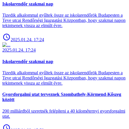
Iskolarendőr szakmai nap
Tizedik alkalommal gyűltek össze az iskolarendőrök Budapesten a
Teve utcai Rendőrségi Igazgatási Központban, hogy szakmai napon
tekintsenek vissza az elmúlt évre.
2025.01.24. 17:24
2025.01.24. 17:24
Iskolarendőr szakmai nap
Tizedik alkalommal gyűltek össze az iskolarendőrök Budapesten a
Teve utcai Rendőrségi Igazgatási Központban, hogy szakmai napon
tekintsenek vissza az elmúlt évre.
Gyorsforgalmi utat terveznek Szombathely-Körmend-Kőszeg
között
200 milliárdból szeretnék felépíteni a 40 kilométernyi gyorsforgalmi
utat.