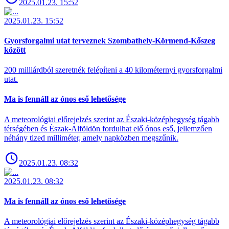
2025.01.23. 15:52
2025.01.23. 15:52
Gyorsforgalmi utat terveznek Szombathely-Körmend-Kőszeg
között
200 milliárdból szeretnék felépíteni a 40 kilométernyi gyorsforgalmi
utat.
Ma is fennáll az ónos eső lehetősége
A meteorológiai előrejelzés szerint az Északi-középhegység tágabb
térségében és Észak-Alföldön fordulhat elő ónos eső, jellemzően
néhány tized milliméter, amely napközben megszűnik.
2025.01.23. 08:32
2025.01.23. 08:32
Ma is fennáll az ónos eső lehetősége
A meteorológiai előrejelzés szerint az Északi-középhegység tágabb