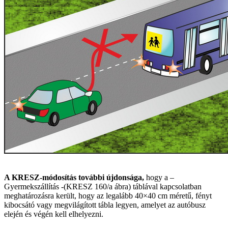
A KRESZ-módosítás további újdonsága,
hogy a –
Gyermekszállítás -(KRESZ 160/a ábra) táblával kapcsolatban
meghatározásra került, hogy az legalább 40×40 cm méretű, fényt
kibocsátó vagy megvilágított tábla legyen, amelyet az autóbusz
elején és végén kell elhelyezni.