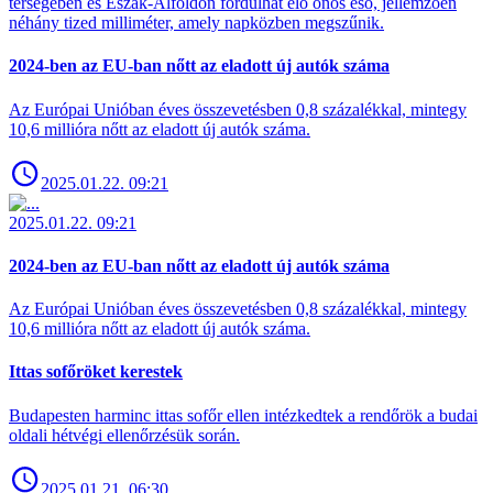
térségében és Észak-Alföldön fordulhat elő ónos eső, jellemzően
néhány tized milliméter, amely napközben megszűnik.
2024-ben az EU-ban nőtt az eladott új autók száma
Az Európai Unióban éves összevetésben 0,8 százalékkal, mintegy
10,6 millióra nőtt az eladott új autók száma.
2025.01.22. 09:21
2025.01.22. 09:21
2024-ben az EU-ban nőtt az eladott új autók száma
Az Európai Unióban éves összevetésben 0,8 százalékkal, mintegy
10,6 millióra nőtt az eladott új autók száma.
Ittas sofőröket kerestek
Budapesten harminc ittas sofőr ellen intézkedtek a rendőrök a budai
oldali hétvégi ellenőrzésük során.
2025.01.21. 06:30