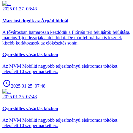
2025.01.27. 08:48
Márciusi dugók az Árpád hídnál
A fővárosban hamarosan kezdődik a Flórián téri felüljárók felújítása,
március 1-jén lezárják a déli hidat. De már februárban is lesznek
kisebb korlátozások az előkészítés során.
Gyorstöltés vásárlás közben
Az MVM Mobiliti nagyobb teljesítményű elektromos töltőket
telepített 10 szupermarkethez.
2025.01.25. 07:48
2025.01.25. 07:48
Gyorstöltés vásárlás közben
Az MVM Mobiliti nagyobb teljesítményű elektromos töltőket
telepített 10 szupermarkethez.