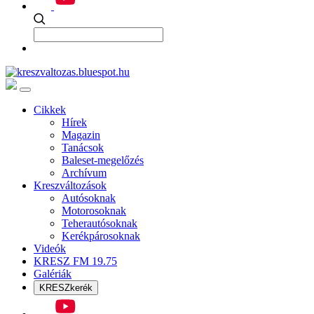
Cikkek
Hírek
Magazin
Tanácsok
Baleset-megelőzés
Archívum
Kreszváltozások
Autósoknak
Motorosoknak
Teherautósoknak
Kerékpárosoknak
Videók
KRESZ FM 19.75
Galériák
KRESZkerék