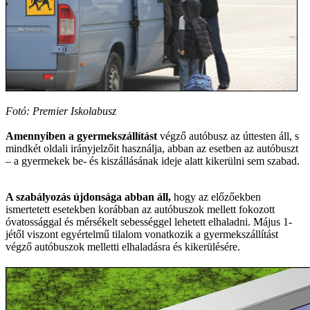
Fotó: Premier Iskolabusz
Amennyiben a gyermekszállítást
végző autóbusz az úttesten áll, s
mindkét oldali irányjelzőit használja, abban az esetben az autóbuszt
– a gyermekek be- és kiszállásának ideje alatt kikerülni sem szabad.
A szabályozás újdonsága abban áll,
hogy az előzőekben
ismertetett esetekben korábban az autóbuszok mellett fokozott
óvatossággal és mérsékelt sebességgel lehetett elhaladni. Május 1-
jétől viszont egyértelmű tilalom vonatkozik a gyermekszállítást
végző autóbuszok melletti elhaladásra és kikerülésére.