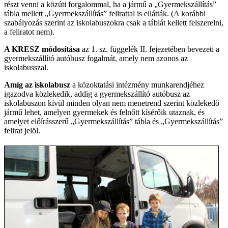
részt venni a közúti forgalommal, ha a jármű a „Gyermekszállítás”
tábla mellett „Gyermekszállítás” felirattal is ellátták. (A korábbi
szabályozás szerint az iskolabuszokra csak a táblát kellett felszerelni,
a feliratot nem).
A KRESZ módosítása
az 1. sz. függelék II. fejezetében bevezeti a
gyermekszállító autóbusz fogalmát, amely nem azonos az
iskolabusszal.
Amíg az iskolabusz
a közoktatási intézmény munkarendjéhez
igazodva közlekedik, addig a gyermekszállító autóbusz az
iskolabuszon kívül minden olyan nem menetrend szerint közlekedő
jármű lehet, amelyen gyermekek és felnőtt kísérőik utaznak, és
amelyet előírásszerű „Gyermekszállítás” tábla és „Gyermekszállítás”
felirat jelöl.