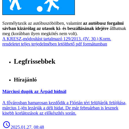
Személytaxik az autóbuszöbölben, valamint
az autóbusz forgalmi
sávban kizárólag az utasok ki- és beszállásának idejére
állhatnak
meg (korábban ilyen megkötés nem volt).
A KRESZ-módosítást tartalmazó 129/2013. (IV. 30.) Korm.
rendeletet teljes terjedelmében letölthető pdf formátumban
Legfrissebbek
Hírajánló
Márciusi dugók az Árpád hídnál
A fővárosban hamarosan kezdődik a Flórián téri felüljárók felújítása,
március 1-jén lezárják a déli hidat. De már februárban is lesznek
kisebb korlátozások az előkészítés során.
2025.01.27. 08:48