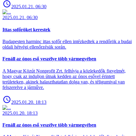
2025.01.21. 06:30
2025.01.21. 06:30
Ittas sofőröket kerestek
Budapesten harminc ittas sofőr ellen intézkedtek a rendőrök a budai
oldali hétvégi ellenőrzésük során.
Fenáll az ónos eső veszélye több vármegyében
A Magyar Közút Nonprofit Zrt. felhívja a közlekedők figyelmét,
hogy csak az induljon útnak kedden az ónos esővel érintett
területeken, akinek halaszthatatlan dolga van, és téligumival van
felszerelve a járműve.
2025.01.20. 18:13
2025.01.20. 18:13
Fenáll az ónos eső veszélye több vármegyében