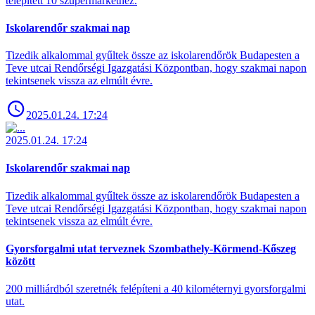
telepített 10 szupermarkethez.
Iskolarendőr szakmai nap
Tizedik alkalommal gyűltek össze az iskolarendőrök Budapesten a
Teve utcai Rendőrségi Igazgatási Központban, hogy szakmai napon
tekintsenek vissza az elmúlt évre.
2025.01.24. 17:24
2025.01.24. 17:24
Iskolarendőr szakmai nap
Tizedik alkalommal gyűltek össze az iskolarendőrök Budapesten a
Teve utcai Rendőrségi Igazgatási Központban, hogy szakmai napon
tekintsenek vissza az elmúlt évre.
Gyorsforgalmi utat terveznek Szombathely-Körmend-Kőszeg
között
200 milliárdból szeretnék felépíteni a 40 kilométernyi gyorsforgalmi
utat.