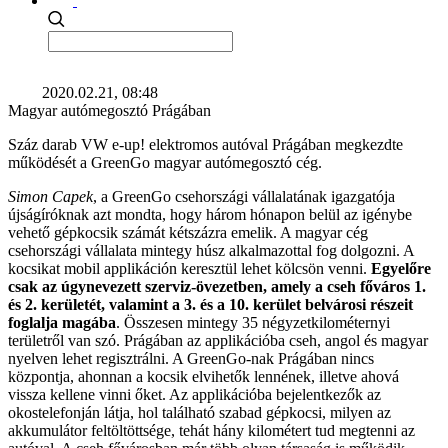
2020.02.21, 08:48
Magyar autómegosztó Prágában
Száz darab VW e-up! elektromos autóval Prágában megkezdte
működését a GreenGo magyar autómegosztó cég.
Simon Capek
, a GreenGo csehországi vállalatának igazgatója
újságíróknak azt mondta, hogy három hónapon belül az igénybe
vehető gépkocsik számát kétszázra emelik. A magyar cég
csehországi vállalata mintegy húsz alkalmazottal fog dolgozni. A
kocsikat mobil applikáción keresztül lehet kölcsön venni.
Egyelőre
csak az úgynevezett szerviz-övezetben, amely a cseh főváros 1.
és 2. kerületét, valamint a 3. és a 10. kerület belvárosi részeit
foglalja magába
. Összesen mintegy 35 négyzetkilométernyi
területről van szó. Prágában az applikációba cseh, angol és magyar
nyelven lehet regisztrálni. A GreenGo-nak Prágában nincs
központja, ahonnan a kocsik elvihetők lennének, illetve ahová
vissza kellene vinni őket. Az applikációba bejelentkezők az
okostelefonján látja, hol található szabad gépkocsi, milyen az
akkumulátor feltöltöttsége, tehát hány kilométert tud megtenni az