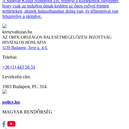
A Magyar Közút Nonprofit Zrt. felhívja a közlekedők figyelmét,
hogy csak az induljon útnak kedden az ónos esővel érintett
területeken, akinek halaszthatatlan dolga van, és téligumival van
felszerelve a járműve.
kreszvaltozas.hu
AZ ORFK-ORSZÁGOS BALESETMEGELŐZÉSI BIZOTTSÁG
HIVATALOS HONLAPJA
1139 Budapest, Teve u. 4-6.
Telefon:
+36 (1) 443 56 51
Levelezési cím:
1903 Budapest, Pf.: 314.
police.hu
MAGYAR RENDŐRSÉG