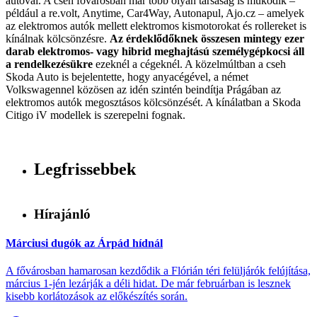
autóval. A cseh fővárosban már több olyan társaság is működik –
például a re.volt, Anytime, Car4Way, Autonapul, Ajo.cz – amelyek
az elektromos autók mellett elektromos kismotorokat és rollereket is
kínálnak kölcsönzésre.
Az érdeklődőknek összesen mintegy ezer
darab elektromos- vagy hibrid meghajtású személygépkocsi áll
a rendelkezésükre
ezeknél a cégeknél. A közelmúltban a cseh
Skoda Auto is bejelentette, hogy anyacégével, a német
Volkswagennel közösen az idén szintén beindítja Prágában az
elektromos autók megosztásos kölcsönzését. A kínálatban a Skoda
Citigo iV modellek is szerepelni fognak.
Legfrissebbek
Hírajánló
Márciusi dugók az Árpád hídnál
A fővárosban hamarosan kezdődik a Flórián téri felüljárók felújítása,
március 1-jén lezárják a déli hidat. De már februárban is lesznek
kisebb korlátozások az előkészítés során.