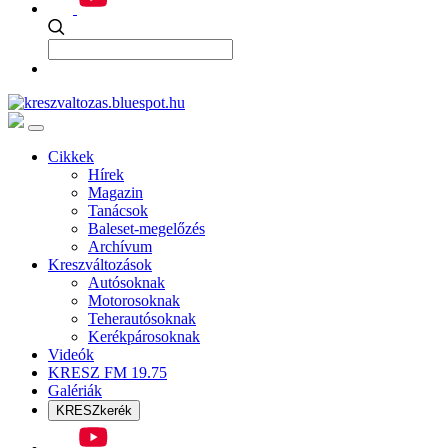
Cikkek
Hírek
Magazin
Tanácsok
Baleset-megelőzés
Archívum
Kreszváltozások
Autósoknak
Motorosoknak
Teherautósoknak
Kerékpárosoknak
Videók
KRESZ FM 19.75
Galériák
KRESZkerék