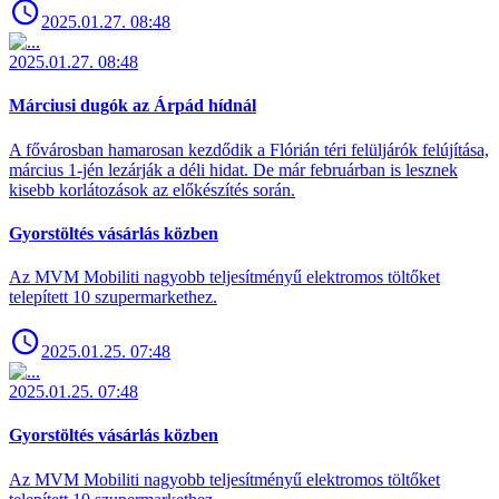
2025.01.27. 08:48
2025.01.27. 08:48
Márciusi dugók az Árpád hídnál
A fővárosban hamarosan kezdődik a Flórián téri felüljárók felújítása,
március 1-jén lezárják a déli hidat. De már februárban is lesznek
kisebb korlátozások az előkészítés során.
Gyorstöltés vásárlás közben
Az MVM Mobiliti nagyobb teljesítményű elektromos töltőket
telepített 10 szupermarkethez.
2025.01.25. 07:48
2025.01.25. 07:48
Gyorstöltés vásárlás közben
Az MVM Mobiliti nagyobb teljesítményű elektromos töltőket