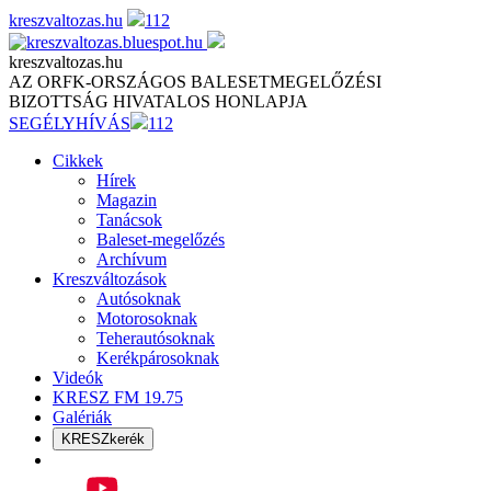
Skip
kreszvaltozas.hu
112
to
content
kreszvaltozas.hu
AZ ORFK-ORSZÁGOS BALESETMEGELŐZÉSI
BIZOTTSÁG HIVATALOS HONLAPJA
SEGÉLYHÍVÁS
112
Cikkek
Hírek
Magazin
Tanácsok
Baleset-megelőzés
Archívum
Kreszváltozások
Autósoknak
Motorosoknak
Teherautósoknak
Kerékpárosoknak
Videók
KRESZ FM 19.75
Galériák
KRESZkerék