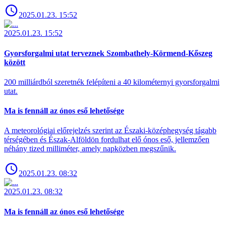
2025.01.23. 15:52
2025.01.23. 15:52
Gyorsforgalmi utat terveznek Szombathely-Körmend-Kőszeg
között
200 milliárdból szeretnék felépíteni a 40 kilométernyi gyorsforgalmi
utat.
Ma is fennáll az ónos eső lehetősége
A meteorológiai előrejelzés szerint az Északi-középhegység tágabb
térségében és Észak-Alföldön fordulhat elő ónos eső, jellemzően
néhány tized milliméter, amely napközben megszűnik.
2025.01.23. 08:32
2025.01.23. 08:32
Ma is fennáll az ónos eső lehetősége