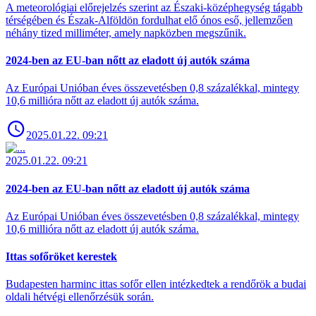
A meteorológiai előrejelzés szerint az Északi-középhegység tágabb
térségében és Észak-Alföldön fordulhat elő ónos eső, jellemzően
néhány tized milliméter, amely napközben megszűnik.
2024-ben az EU-ban nőtt az eladott új autók száma
Az Európai Unióban éves összevetésben 0,8 százalékkal, mintegy
10,6 millióra nőtt az eladott új autók száma.
2025.01.22. 09:21
2025.01.22. 09:21
2024-ben az EU-ban nőtt az eladott új autók száma
Az Európai Unióban éves összevetésben 0,8 százalékkal, mintegy
10,6 millióra nőtt az eladott új autók száma.
Ittas sofőröket kerestek
Budapesten harminc ittas sofőr ellen intézkedtek a rendőrök a budai
oldali hétvégi ellenőrzésük során.