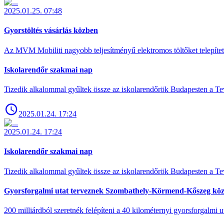
2025.01.25. 07:48
Gyorstöltés vásárlás közben
Az MVM Mobiliti nagyobb teljesítményű elektromos töltőket telepíte
Iskolarendőr szakmai nap
Tizedik alkalommal gyűltek össze az iskolarendőrök Budapesten a Tev
2025.01.24. 17:24
2025.01.24. 17:24
Iskolarendőr szakmai nap
Tizedik alkalommal gyűltek össze az iskolarendőrök Budapesten a Tev
Gyorsforgalmi utat terveznek Szombathely-Körmend-Kőszeg köz
200 milliárdból szeretnék felépíteni a 40 kilométernyi gyorsforgalmi ut