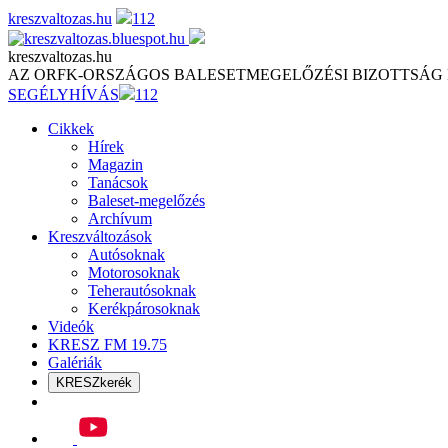
Skip
kreszvaltozas.hu
112
to
content
kreszvaltozas.hu
AZ ORFK-ORSZÁGOS BALESETMEGELŐZÉSI BIZOTTSÁG
SEGÉLYHÍVÁS
112
Cikkek
Hírek
Magazin
Tanácsok
Baleset-megelőzés
Archívum
Kreszváltozások
Autósoknak
Motorosoknak
Teherautósoknak
Kerékpárosoknak
Videók
KRESZ FM 19.75
Galériák
KRESZkerék