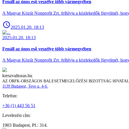
Fenáll az ónos eső veszélye több vármegyében
A Magyar Közút Nonprofit Zrt. felhívja a közlekedők figyelmét, hogy c
2025.01.20. 18:13
2025.01.20. 18:13
Fenáll az ónos eső veszélye több vármegyében
A Magyar Közút Nonprofit Zrt. felhívja a közlekedők figyelmét, hogy c
kreszvaltozas.hu
AZ ORFK-ORSZÁGOS BALESETMEGELŐZÉSI BIZOTTSÁG HIVATA
1139 Budapest, Teve u. 4-6.
Telefon:
+36 (1) 443 56 51
Levelezési cím:
1903 Budapest, Pf.: 314.