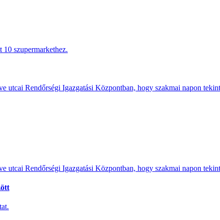
tt 10 szupermarkethez.
e utcai Rendőrségi Igazgatási Központban, hogy szakmai napon tekints
e utcai Rendőrségi Igazgatási Központban, hogy szakmai napon tekints
ött
at.