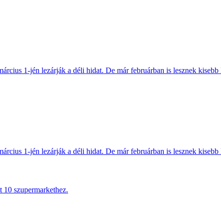
március 1-jén lezárják a déli hidat. De már februárban is lesznek kisebb 
március 1-jén lezárják a déli hidat. De már februárban is lesznek kisebb 
tt 10 szupermarkethez.