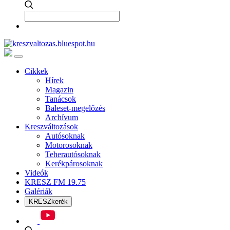
Cikkek
Hírek
Magazin
Tanácsok
Baleset-megelőzés
Archívum
Kreszváltozások
Autósoknak
Motorosoknak
Teherautósoknak
Kerékpárosoknak
Videók
KRESZ FM 19.75
Galériák
KRESZkerék