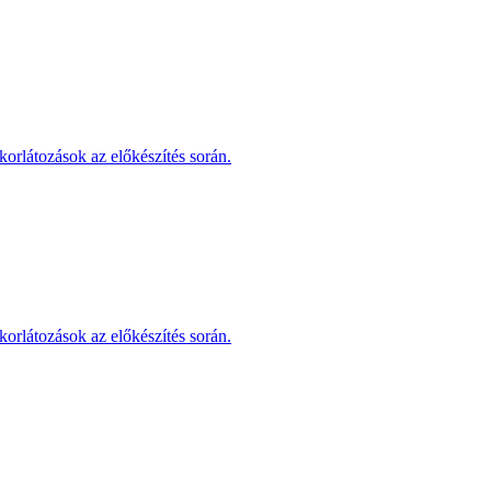
korlátozások az előkészítés során.
korlátozások az előkészítés során.