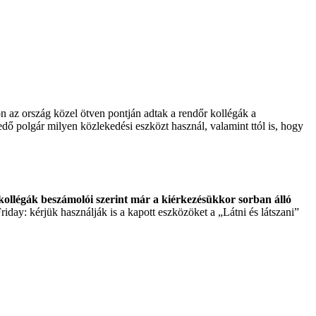
 az ország közel ötven pontján adtak a rendőr kollégák a
dő polgár milyen közlekedési eszközt használ, valamint ttól is, hogy
kollégák beszámolói szerint már a kiérkezésükkor sorban álló
Friday: kérjük használják is a kapott eszközöket a „Látni és látszani”