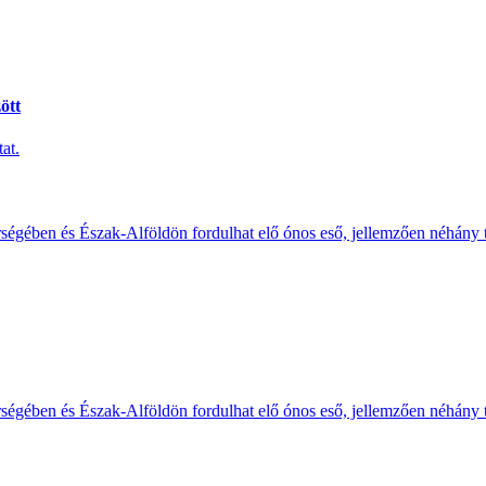
ött
at.
érségében és Észak-Alföldön fordulhat elő ónos eső, jellemzően néhány
érségében és Észak-Alföldön fordulhat elő ónos eső, jellemzően néhány