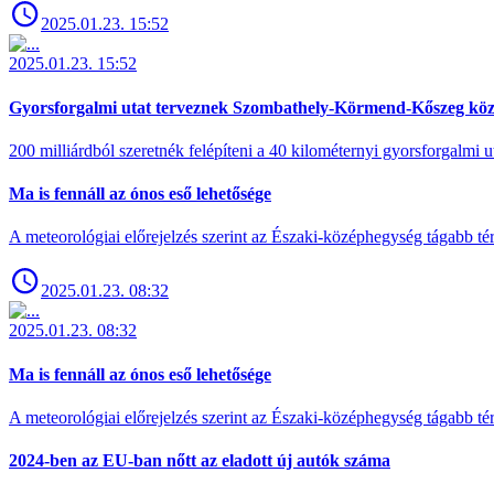
2025.01.23. 15:52
2025.01.23. 15:52
Gyorsforgalmi utat terveznek Szombathely-Körmend-Kőszeg köz
200 milliárdból szeretnék felépíteni a 40 kilométernyi gyorsforgalmi ut
Ma is fennáll az ónos eső lehetősége
A meteorológiai előrejelzés szerint az Északi-középhegység tágabb t
2025.01.23. 08:32
2025.01.23. 08:32
Ma is fennáll az ónos eső lehetősége
A meteorológiai előrejelzés szerint az Északi-középhegység tágabb t
2024-ben az EU-ban nőtt az eladott új autók száma