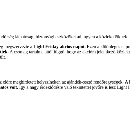
endőrség láthatósági biztonsági eszközöket ad ingyen a közlekedőknek.
ég megszervezte a
Light Friday akciós napot.
Ezen a különleges napon
ttek.
A csomag tartalma attól függő, hogy az akcióra jelentkező közleke
ült.
az előre meghirdetett helyszíneken az ajándék-osztó rendőregységek.
A 
atos volt.
Így a nagy érdeklődésre való tekintettel jövőre is lesz Light 