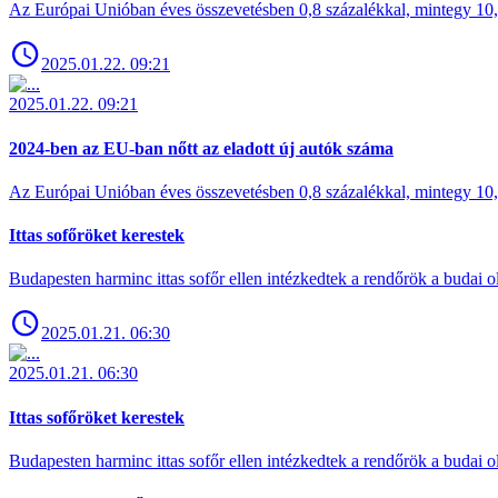
Az Európai Unióban éves összevetésben 0,8 százalékkal, mintegy 10,6 
2025.01.22. 09:21
2025.01.22. 09:21
2024-ben az EU-ban nőtt az eladott új autók száma
Az Európai Unióban éves összevetésben 0,8 százalékkal, mintegy 10,6 
Ittas sofőröket kerestek
Budapesten harminc ittas sofőr ellen intézkedtek a rendőrök a budai ol
2025.01.21. 06:30
2025.01.21. 06:30
Ittas sofőröket kerestek
Budapesten harminc ittas sofőr ellen intézkedtek a rendőrök a budai ol