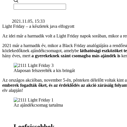
2021.11.05, 15:33
Light Friday – a készletek java elfogyott
Az idei már a harmadik volt a Light Friday napok sorában, mikor a r
2021 már a harmadik év, mikor a Black Friday analógiájára a rendőrs
közlekedőknek ajándékcsomagot, amelybe
láthatósági eszközöket te
hány éves, mert
a gyerekeknek szánt csomagba más ajándék is
ker
Alaposan felszerelték a kis bringát
Az országos akcióban, november 5-én, pénteken délelőtt voltak kint 
emberek fogadták őket, és az érdeklődés az akció zárásáig folyam
elv alapján!
Az ajándékcsomag tartalma
Legfrissebbek