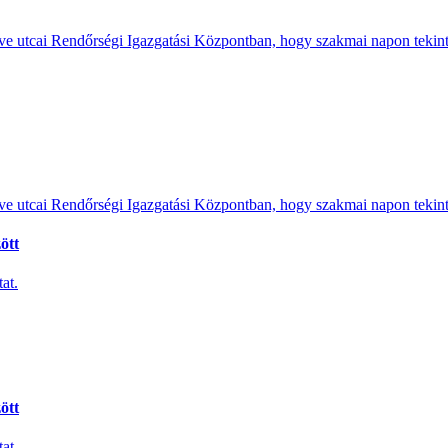
e utcai Rendőrségi Igazgatási Központban, hogy szakmai napon tekints
e utcai Rendőrségi Igazgatási Központban, hogy szakmai napon tekints
ött
at.
ött
at.