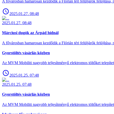
A fővárosban hamarosan kezdődik a Flórián téri felüljárók felújítása, 
2025.01.27. 08:48
2025.01.27. 08:48
Márciusi dugók az Árpád hídnál
A fővárosban hamarosan kezdődik a Flórián téri felüljárók felújítása, 
Gyorstöltés vásárlás közben
Az MVM Mobiliti nagyobb teljesítményű elektromos töltőket telepíte
2025.01.25. 07:48
2025.01.25. 07:48
Gyorstöltés vásárlás közben
Az MVM Mobiliti nagyobb teljesítményű elektromos töltőket telepíte