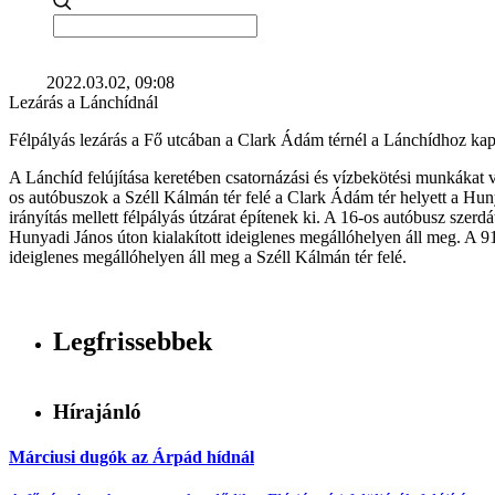
2022.03.02, 09:08
Lezárás a Lánchídnál
Félpályás lezárás a Fő utcában a Clark Ádám térnél a Lánchídhoz kap
A Lánchíd felújítása keretében csatornázási és vízbekötési munkákat
os autóbuszok a Széll Kálmán tér felé a Clark Ádám tér helyett a Hun
irányítás mellett félpályás útzárat építenek ki. A 16-os autóbusz szer
Hunyadi János úton kialakított ideiglenes megállóhelyen áll meg. A 
ideiglenes megállóhelyen áll meg a Széll Kálmán tér felé.
Legfrissebbek
Hírajánló
Márciusi dugók az Árpád hídnál