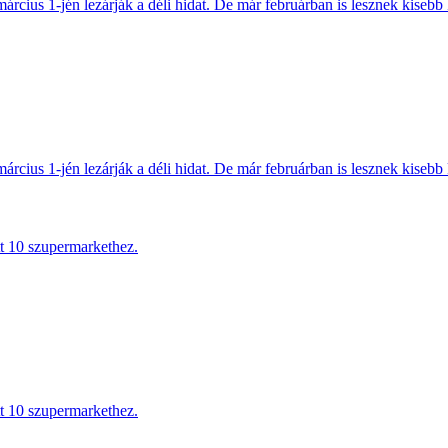
március 1-jén lezárják a déli hidat. De már februárban is lesznek kisebb 
március 1-jén lezárják a déli hidat. De már februárban is lesznek kisebb 
tt 10 szupermarkethez.
tt 10 szupermarkethez.