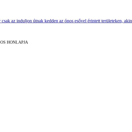
sak az induljon útnak kedden az ónos esővel érintett területeken, akine
LOS HONLAPJA