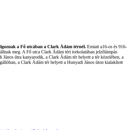
 dolgoznak a Fő utcában a Clark Ádám térnél.
Emiatt a16-os és 916-
 állnak meg. A Fő utca Clark Ádám téri torkolatában jelzőlámpás
di János útra kanyarodik, a Clark Ádám tér helyett a tér közelében, a
állóban, a Clark Ádám tér helyett a Hunyadi János úton kialakított