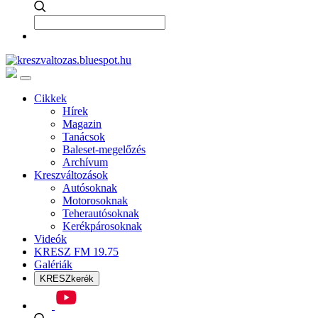
Cikkek
Hírek
Magazin
Tanácsok
Baleset-megelőzés
Archívum
Kreszváltozások
Autósoknak
Motorosoknak
Teherautósoknak
Kerékpárosoknak
Videók
KRESZ FM 19.75
Galériák
KRESZkerék