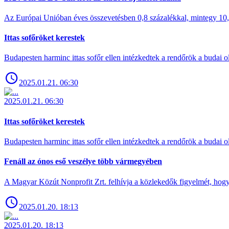
Az Európai Unióban éves összevetésben 0,8 százalékkal, mintegy 10,6 
Ittas sofőröket kerestek
Budapesten harminc ittas sofőr ellen intézkedtek a rendőrök a budai ol
2025.01.21. 06:30
2025.01.21. 06:30
Ittas sofőröket kerestek
Budapesten harminc ittas sofőr ellen intézkedtek a rendőrök a budai ol
Fenáll az ónos eső veszélye több vármegyében
A Magyar Közút Nonprofit Zrt. felhívja a közlekedők figyelmét, hogy c
2025.01.20. 18:13
2025.01.20. 18:13