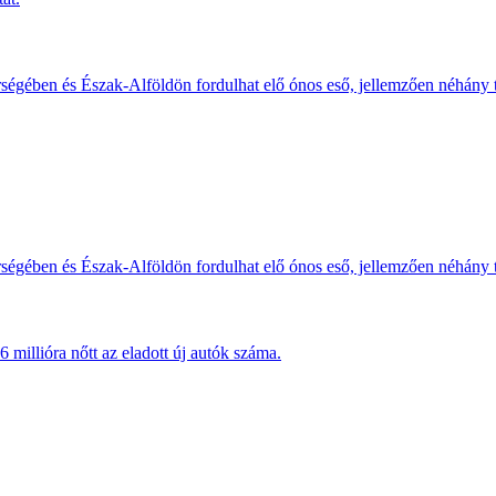
érségében és Észak-Alföldön fordulhat elő ónos eső, jellemzően néhány
érségében és Észak-Alföldön fordulhat elő ónos eső, jellemzően néhány
millióra nőtt az eladott új autók száma.