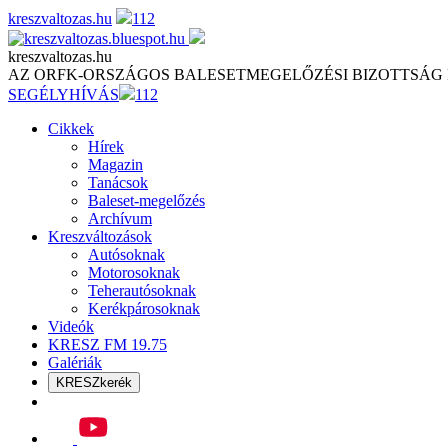
Skip
kreszvaltozas.hu
112
to
content
kreszvaltozas.hu
AZ ORFK-ORSZÁGOS BALESETMEGELŐZÉSI BIZOTTSÁG
SEGÉLYHÍVÁS
112
Cikkek
Hírek
Magazin
Tanácsok
Baleset-megelőzés
Archívum
Kreszváltozások
Autósoknak
Motorosoknak
Teherautósoknak
Kerékpárosoknak
Videók
KRESZ FM 19.75
Galériák
KRESZkerék