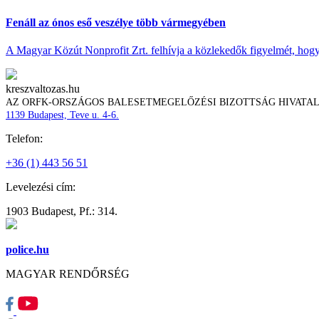
Fenáll az ónos eső veszélye több vármegyében
A Magyar Közút Nonprofit Zrt. felhívja a közlekedők figyelmét, hogy c
kreszvaltozas.hu
AZ ORFK-ORSZÁGOS BALESETMEGELŐZÉSI BIZOTTSÁG HIVATA
1139 Budapest, Teve u. 4-6.
Telefon:
+36 (1) 443 56 51
Levelezési cím:
1903 Budapest, Pf.: 314.
police.hu
MAGYAR RENDŐRSÉG