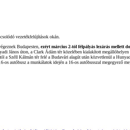
csolódó vezetékfelújítások okán.
 végeznek Budapesten,
ezért március 2-tól félpályás lezárás mellett
yadi János úton, a Clark Ádám tér közelében kialakított megállóhelyen
dától a Széll Kálmán tér felé a Budavári alagút után közvetlenül a Hunya
916-os autóbusz a munkálatok idején a 16-os autóbusszal megegyező meg