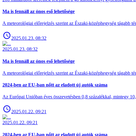
Ma is fennáll az ónos eső lehetősége
A meteorológiai előrejelzés szerint az Északi-középhegység tágabb t
2025.01.23. 08:32
2025.01.23. 08:32
Ma is fennáll az ónos eső lehetősége
A meteorológiai előrejelzés szerint az Északi-középhegység tágabb t
2024-ben az EU-ban nőtt az eladott új autók száma
Az Európai Unióban éves összevetésben 0,8 százalékkal, mintegy 10,6 
2025.01.22. 09:21
2025.01.22. 09:21
2024-ben az EU-ban nőtt az eladott új autók száma