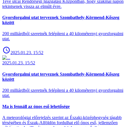
Teve utcai Rendőrségi Igazgatási Központban, hogy szakmai napon
tekintsenek vissza az elmúlt évre.
Gyorsforgalmi utat terveznek Szombathely-Körmend-Kőszeg
között
200 milliárdból szeretnék felépíteni a 40 kilométernyi gyorsforgalmi
utat.
2025.01.23. 15:52
2025.01.23. 15:52
Gyorsforgalmi utat terveznek Szombathely-Körmend-Kőszeg
között
200 milliárdból szeretnék felépíteni a 40 kilométernyi gyorsforgalmi
utat.
Ma is fennáll az ónos eső lehetősége
A meteorológiai előrejelzés szerint az Északi-középhegység tágabb
térségében és Észak-Alföldön fordulhat elő ónos eső, jellemzően