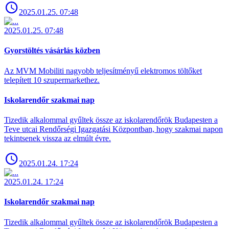
2025.01.25. 07:48
2025.01.25. 07:48
Gyorstöltés vásárlás közben
Az MVM Mobiliti nagyobb teljesítményű elektromos töltőket
telepített 10 szupermarkethez.
Iskolarendőr szakmai nap
Tizedik alkalommal gyűltek össze az iskolarendőrök Budapesten a
Teve utcai Rendőrségi Igazgatási Központban, hogy szakmai napon
tekintsenek vissza az elmúlt évre.
2025.01.24. 17:24
2025.01.24. 17:24
Iskolarendőr szakmai nap
Tizedik alkalommal gyűltek össze az iskolarendőrök Budapesten a