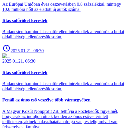
Az Európai Unióban éves összevetésben 0,8 százalékkal, mintegy
10,6 millióra nőtt az eladott új autók száma.
Ittas sofőröket kerestek
Budapesten harminc ittas sofőr ellen intézkedtek a rendőrök a budai
oldali hétvégi ellenőrzésük során.
2025.01.21. 06:30
2025.01.21. 06:30
Ittas sofőröket kerestek
Budapesten harminc ittas sofőr ellen intézkedtek a rendőrök a budai
oldali hétvégi ellenőrzésük során.
Fenáll az ónos eső veszélye több vármegyében
A Magyar Közút Nonprofit Zrt. felhívja a közlekedők figyelmét,
hogy csak az induljon útnak kedden az ónos esővel érintett
területeken, akinek halaszthatatlan dolga van, és téligumival van
felszerelve a járműve.