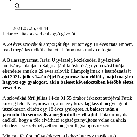
2021.07.25, 08:44
Letartóztatták a cserbenhagyó gázolót
A 29 éves szlovák állampolgár éjjel elütött egy 18 éves fiatalembert,
majd megállás nélkül elhajtott. Három nap múlva elfogták.
A Balassagyarmati Járási Ügyészség közlekedési ügyészének
indítványa alapján a Salgótarjáni Járásbíróság nyomozási bírója
elrendelte annak a 29 éves szlovák állampolgárnak a letartóztatását,
aki 2021. július 14-én éjjel Nagyorosziban elütött, majd magára
hagyott egy gyalogost, aki a baleset következtében később életét
vesztette.
A szlovákiai férfi július 14-én 01:55 órakor érkezett autójával Patak
község felől Nagyorosziba, ahol egy közvilágítással megvilágított
útszakaszon elütött egy 18 éves gyalogost.
A baleset után a
járműből ki sem szállva megfordult és elhajtott
Patak irányába
anélkül, hogy a tőle elvárható segítséget nyújtotta volna az általa
előidézett veszélyhelyzetben megsérült gyalogos részére.
Mintegy fél óra múlva érkezett a helyszínre egy másik autó,