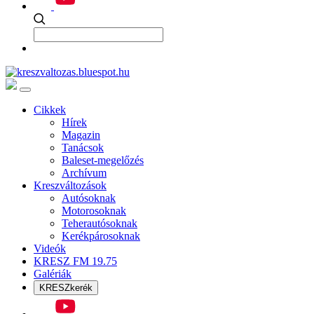
Cikkek
Hírek
Magazin
Tanácsok
Baleset-megelőzés
Archívum
Kreszváltozások
Autósoknak
Motorosoknak
Teherautósoknak
Kerékpárosoknak
Videók
KRESZ FM 19.75
Galériák
KRESZkerék