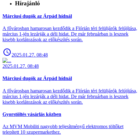
Hírajánló
Márciusi dugók az Árpád hídnál
A fővárosban hamarosan kezdődik a Flórián téri felüljárók felújítása,
március 1-jén lezárják a déli hidat. De már februárban is lesznek
kisebb korlátozások az előkészítés során.
2025.01.27. 08:48
2025.01.27. 08:48
Márciusi dugók az Árpád hídnál
A fővárosban hamarosan kezdődik a Flórián téri felüljárók felújítása,
március 1-jén lezárják a déli hidat. De már februárban is lesznek
kisebb korlátozások az előkészítés során.
Gyorstöltés vásárlás közben
Az MVM Mobiliti nagyobb teljesítményű elektromos töltőket
telepített 10 szupermarkethez.