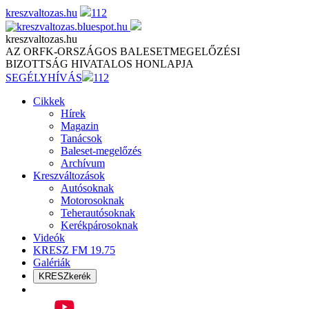
Skip
kreszvaltozas.hu
112
to
content
kreszvaltozas.hu
AZ ORFK-ORSZÁGOS BALESETMEGELŐZÉSI
BIZOTTSÁG HIVATALOS HONLAPJA
SEGÉLYHÍVÁS
112
Cikkek
Hírek
Magazin
Tanácsok
Baleset-megelőzés
Archívum
Kreszváltozások
Autósoknak
Motorosoknak
Teherautósoknak
Kerékpárosoknak
Videók
KRESZ FM 19.75
Galériák
KRESZkerék