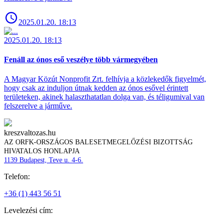
2025.01.20. 18:13
2025.01.20. 18:13
Fenáll az ónos eső veszélye több vármegyében
A Magyar Közút Nonprofit Zrt. felhívja a közlekedők figyelmét,
hogy csak az induljon útnak kedden az ónos esővel érintett
területeken, akinek halaszthatatlan dolga van, és téligumival van
felszerelve a járműve.
kreszvaltozas.hu
AZ ORFK-ORSZÁGOS BALESETMEGELŐZÉSI BIZOTTSÁG
HIVATALOS HONLAPJA
1139 Budapest, Teve u. 4-6.
Telefon:
+36 (1) 443 56 51
Levelezési cím: