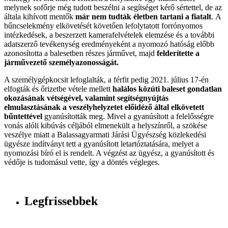
melynek sofőrje még tudott beszélni a segítséget kérő sértettel, de az
általa kihívott mentők
már nem tudták életben tartani a fiatalt
. A
bűncselekmény elkövetését követően lefolytatott forrónyomos
intézkedések, a beszerzett kamerafelvételek elemzése és a további
adatszerző tevékenység eredményeként a nyomozó hatóság előbb
azonosította a balesetben részes járművet, majd
felderítette a
járművezető személyazonosságát.
A személygépkocsit lefoglalták, a férfit pedig 2021. július 17-én
elfogták és őrizetbe vétele mellett
halálos közúti baleset gondatlan
okozásának vétségével, valamint segítségnyújtás
elmulasztásának a veszélyhelyzetet előidéző által elkövetett
bűntettével
gyanúsították meg. Mivel a gyanúsított a felelősségre
vonás alóli kibúvás céljából elmenekült a helyszínről, a szökése
veszélye miatt a Balassagyarmati Járási Ügyészség közlekedési
ügyésze indítványt tett a gyanúsított letartóztatására, melyet a
nyomozási bíró el is rendelt. A végzést az ügyész, a gyanúsított és
védője is tudomásul vette, így a döntés végleges.
Legfrissebbek