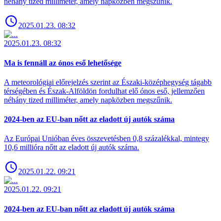
néhány tized milliméter, amely napközben megszűnik.
2025.01.23. 08:32
2025.01.23. 08:32
Ma is fennáll az ónos eső lehetősége
A meteorológiai előrejelzés szerint az Északi-középhegység tágabb
térségében és Észak-Alföldön fordulhat elő ónos eső, jellemzően
néhány tized milliméter, amely napközben megszűnik.
2024-ben az EU-ban nőtt az eladott új autók száma
Az Európai Unióban éves összevetésben 0,8 százalékkal, mintegy
10,6 millióra nőtt az eladott új autók száma.
2025.01.22. 09:21
2025.01.22. 09:21
2024-ben az EU-ban nőtt az eladott új autók száma