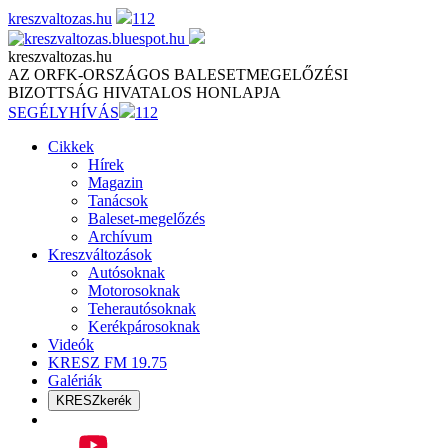
Skip
kreszvaltozas.hu
112
to
content
kreszvaltozas.hu
AZ ORFK-ORSZÁGOS BALESETMEGELŐZÉSI
BIZOTTSÁG HIVATALOS HONLAPJA
SEGÉLYHÍVÁS
112
Cikkek
Hírek
Magazin
Tanácsok
Baleset-megelőzés
Archívum
Kreszváltozások
Autósoknak
Motorosoknak
Teherautósoknak
Kerékpárosoknak
Videók
KRESZ FM 19.75
Galériák
KRESZkerék