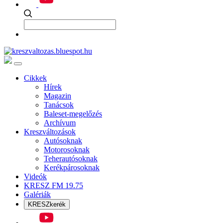
Cikkek
Hírek
Magazin
Tanácsok
Baleset-megelőzés
Archívum
Kreszváltozások
Autósoknak
Motorosoknak
Teherautósoknak
Kerékpárosoknak
Videók
KRESZ FM 19.75
Galériák
KRESZkerék