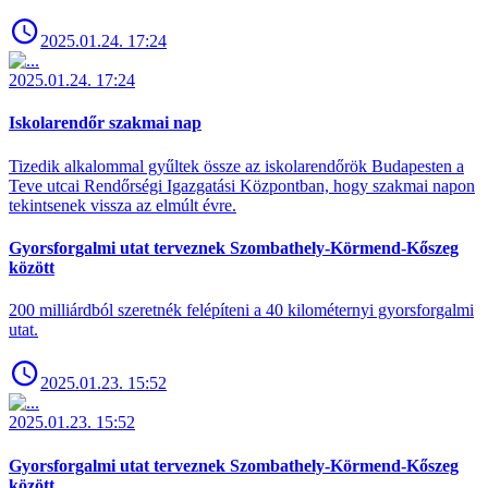
2025.01.24. 17:24
2025.01.24. 17:24
Iskolarendőr szakmai nap
Tizedik alkalommal gyűltek össze az iskolarendőrök Budapesten a
Teve utcai Rendőrségi Igazgatási Központban, hogy szakmai napon
tekintsenek vissza az elmúlt évre.
Gyorsforgalmi utat terveznek Szombathely-Körmend-Kőszeg
között
200 milliárdból szeretnék felépíteni a 40 kilométernyi gyorsforgalmi
utat.
2025.01.23. 15:52
2025.01.23. 15:52
Gyorsforgalmi utat terveznek Szombathely-Körmend-Kőszeg
között