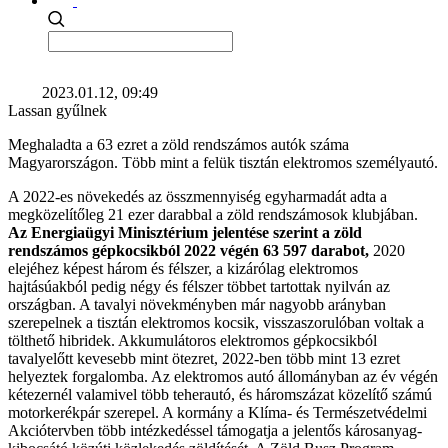
2023.01.12, 09:49
Lassan gyűlnek
Meghaladta a 63 ezret a zöld rendszámos autók száma
Magyarországon. Több mint a felük tisztán elektromos személyautó.
A 2022-es növekedés az összmennyiség egyharmadát adta a
megközelítőleg 21 ezer darabbal a zöld rendszámosok klubjában.
Az Energiaügyi Minisztérium jelentése szerint a zöld
rendszámos gépkocsikból 2022 végén 63 597 darabot,
2020
elejéhez képest három és félszer, a kizárólag elektromos
hajtásúakból pedig négy és félszer többet tartottak nyilván az
országban. A tavalyi növekményben már nagyobb arányban
szerepelnek a tisztán elektromos kocsik, visszaszorulóban voltak a
tölthető hibridek. Akkumulátoros elektromos gépkocsikból
tavalyelőtt kevesebb mint ötezret, 2022-ben több mint 13 ezret
helyeztek forgalomba. Az elektromos autó állományban az év végén
kétezernél valamivel több teherautó, és háromszázat közelítő számú
motorkerékpár szerepel. A kormány a Klíma- és Természetvédelmi
Akciótervben több intézkedéssel támogatja a jelentős károsanyag-