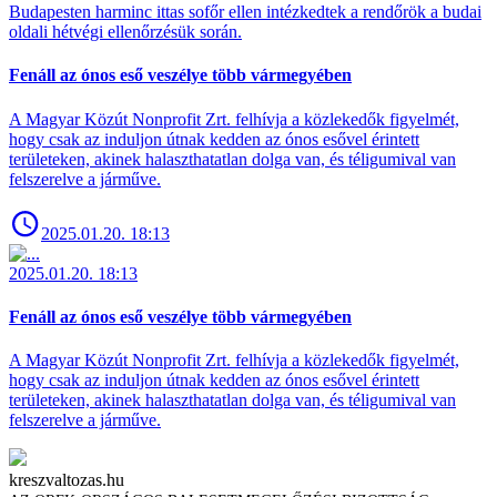
Budapesten harminc ittas sofőr ellen intézkedtek a rendőrök a budai
oldali hétvégi ellenőrzésük során.
Fenáll az ónos eső veszélye több vármegyében
A Magyar Közút Nonprofit Zrt. felhívja a közlekedők figyelmét,
hogy csak az induljon útnak kedden az ónos esővel érintett
területeken, akinek halaszthatatlan dolga van, és téligumival van
felszerelve a járműve.
2025.01.20. 18:13
2025.01.20. 18:13
Fenáll az ónos eső veszélye több vármegyében
A Magyar Közút Nonprofit Zrt. felhívja a közlekedők figyelmét,
hogy csak az induljon útnak kedden az ónos esővel érintett
területeken, akinek halaszthatatlan dolga van, és téligumival van
felszerelve a járműve.
kreszvaltozas.hu