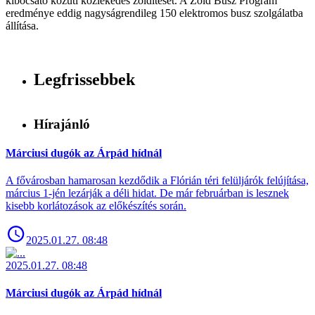
kibocsátó közúti közlekedés zöldítését. A Zöld Busz Program
eredménye eddig nagyságrendileg 150 elektromos busz szolgálatba
állítása.
Legfrissebbek
Hírajánló
Márciusi dugók az Árpád hídnál
A fővárosban hamarosan kezdődik a Flórián téri felüljárók felújítása,
március 1-jén lezárják a déli hidat. De már februárban is lesznek
kisebb korlátozások az előkészítés során.
2025.01.27. 08:48
2025.01.27. 08:48
Márciusi dugók az Árpád hídnál