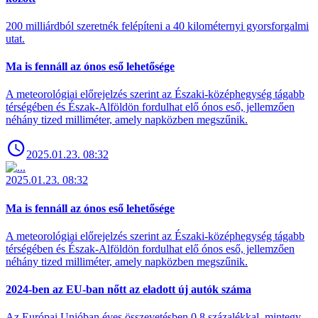
200 milliárdból szeretnék felépíteni a 40 kilométernyi gyorsforgalmi
utat.
Ma is fennáll az ónos eső lehetősége
A meteorológiai előrejelzés szerint az Északi-középhegység tágabb
térségében és Észak-Alföldön fordulhat elő ónos eső, jellemzően
néhány tized milliméter, amely napközben megszűnik.
2025.01.23. 08:32
2025.01.23. 08:32
Ma is fennáll az ónos eső lehetősége
A meteorológiai előrejelzés szerint az Északi-középhegység tágabb
térségében és Észak-Alföldön fordulhat elő ónos eső, jellemzően
néhány tized milliméter, amely napközben megszűnik.
2024-ben az EU-ban nőtt az eladott új autók száma
Az Európai Unióban éves összevetésben 0,8 százalékkal, mintegy