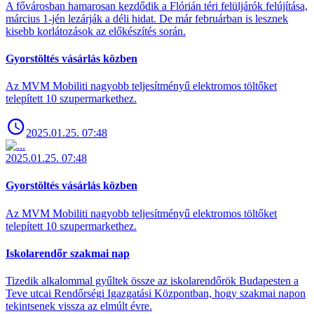
A fővárosban hamarosan kezdődik a Flórián téri felüljárók felújítása,
március 1-jén lezárják a déli hidat. De már februárban is lesznek
kisebb korlátozások az előkészítés során.
Gyorstöltés vásárlás közben
Az MVM Mobiliti nagyobb teljesítményű elektromos töltőket
telepített 10 szupermarkethez.
2025.01.25. 07:48
2025.01.25. 07:48
Gyorstöltés vásárlás közben
Az MVM Mobiliti nagyobb teljesítményű elektromos töltőket
telepített 10 szupermarkethez.
Iskolarendőr szakmai nap
Tizedik alkalommal gyűltek össze az iskolarendőrök Budapesten a
Teve utcai Rendőrségi Igazgatási Központban, hogy szakmai napon
tekintsenek vissza az elmúlt évre.