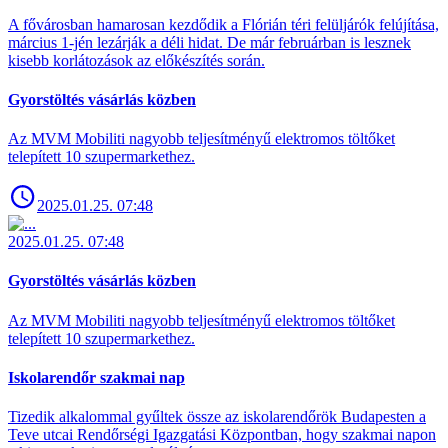
A fővárosban hamarosan kezdődik a Flórián téri felüljárók felújítása,
március 1-jén lezárják a déli hidat. De már februárban is lesznek
kisebb korlátozások az előkészítés során.
Gyorstöltés vásárlás közben
Az MVM Mobiliti nagyobb teljesítményű elektromos töltőket
telepített 10 szupermarkethez.
2025.01.25. 07:48
2025.01.25. 07:48
Gyorstöltés vásárlás közben
Az MVM Mobiliti nagyobb teljesítményű elektromos töltőket
telepített 10 szupermarkethez.
Iskolarendőr szakmai nap
Tizedik alkalommal gyűltek össze az iskolarendőrök Budapesten a
Teve utcai Rendőrségi Igazgatási Központban, hogy szakmai napon