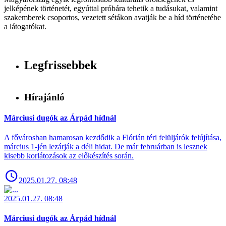
jelképének történetét, egyúttal próbára tehetik a tudásukat, valamint
szakemberek csoportos, vezetett sétákon avatják be a híd történetébe
a látogatókat.
Legfrissebbek
Hírajánló
Márciusi dugók az Árpád hídnál
A fővárosban hamarosan kezdődik a Flórián téri felüljárók felújítása,
március 1-jén lezárják a déli hidat. De már februárban is lesznek
kisebb korlátozások az előkészítés során.
2025.01.27. 08:48
2025.01.27. 08:48
Márciusi dugók az Árpád hídnál