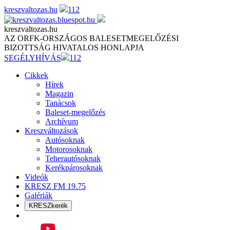
Skip
kreszvaltozas.hu
112
to
content
kreszvaltozas.hu
AZ ORFK-ORSZÁGOS BALESETMEGELŐZÉSI
BIZOTTSÁG HIVATALOS HONLAPJA
SEGÉLYHÍVÁS
112
Cikkek
Hírek
Magazin
Tanácsok
Baleset-megelőzés
Archívum
Kreszváltozások
Autósoknak
Motorosoknak
Teherautósoknak
Kerékpárosoknak
Videók
KRESZ FM 19.75
Galériák
KRESZkerék