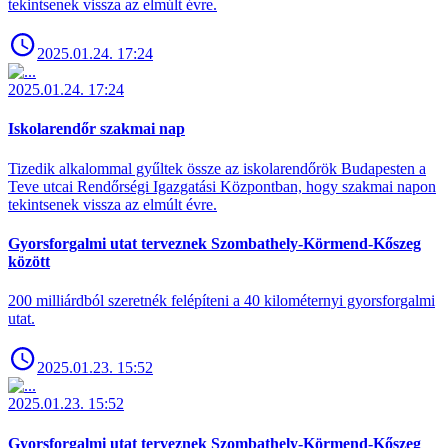
tekintsenek vissza az elmúlt évre.
2025.01.24. 17:24
2025.01.24. 17:24
Iskolarendőr szakmai nap
Tizedik alkalommal gyűltek össze az iskolarendőrök Budapesten a
Teve utcai Rendőrségi Igazgatási Központban, hogy szakmai napon
tekintsenek vissza az elmúlt évre.
Gyorsforgalmi utat terveznek Szombathely-Körmend-Kőszeg
között
200 milliárdból szeretnék felépíteni a 40 kilométernyi gyorsforgalmi
utat.
2025.01.23. 15:52
2025.01.23. 15:52
Gyorsforgalmi utat terveznek Szombathely-Körmend-Kőszeg