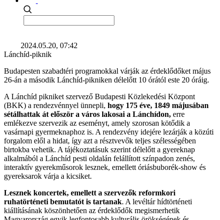
2024.05.20, 07:42
Lánchíd-piknik
Budapesten szabadtéri programokkal várják az érdeklődőket május
26-án a második Lánchíd-pikniken délelőtt 10 órától este 20 óráig.
A Lánchíd pikniket szervező Budapesti Közlekedési Központ
(BKK) a rendezvénnyel ünnepli,
hogy 175 éve, 1849 májusában
sétálhattak át először a város lakosai a Lánchídon,
erre
emlékezve szervezik az eseményt, amely szorosan kötődik a
vasárnapi gyermeknaphoz is. A rendezvény idejére lezárják a közúti
forgalom elől a hidat, így azt a résztvevők teljes szélességében
birtokba vehetik. A tájékoztatásuk szerint délelőtt a gyereknap
alkalmából a Lánchíd pesti oldalán felállított színpadon zenés,
interaktív gyerekműsorok lesznek, emellett óriásbuborék-show és
gyereksarok várja a kicsiket.
Lesznek koncertek, emellett a szervezők reformkori
ruhatörténeti bemutatót is tartanak
. A levéltár hídtörténeti
kiállításának köszönhetően az érdeklődők megismerhetik
Magyarország egyik legfontosabb kulturális örökségének és