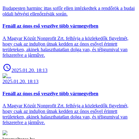
Budapesten harminc ittas sofőr ellen intézkedtek a rendőrök a budai
oldali hétvégi ellenőrzésük során.
Fenáll az ónos eső veszélye több vármegyében
A Magyar Közút Nonprofit Zrt. felhívja a közlekedők figyelmét,
hogy csak az induljon útnak kedden az ónos esővel érintett
területeken, akinek halaszthatatlan dolga van, és téligumival van
felszerelve a járműve.
2025.01.20. 18:13
2025.01.20. 18:13
Fenáll az ónos eső veszélye több vármegyében
A Magyar Közút Nonprofit Zrt. felhívja a közlekedők figyelmét,
hogy csak az induljon útnak kedden az ónos esővel érintett
területeken, akinek halaszthatatlan dolga van, és téligumival van
felszerelve a járműve.