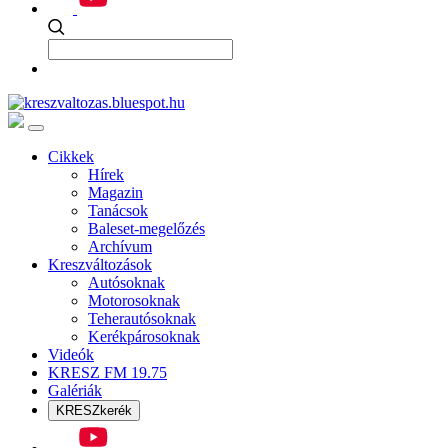
Cikkek
Hírek
Magazin
Tanácsok
Baleset-megelőzés
Archívum
Kreszváltozások
Autósoknak
Motorosoknak
Teherautósoknak
Kerékpárosoknak
Videók
KRESZ FM 19.75
Galériák
KRESZkerék