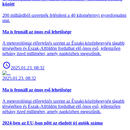
között
200 milliárdból szeretnék felépíteni a 40 kilométernyi gyorsforgalmi
utat.
Ma is fennáll az ónos eső lehetősége
A meteorológiai előrejelzés szerint az Északi-középhegység tágabb
térségében és Észak-Alföldön fordulhat elő ónos eső, jellemzően
néhány tized milliméter, amely napközben megszűnik.
2025.01.23. 08:32
2025.01.23. 08:32
Ma is fennáll az ónos eső lehetősége
A meteorológiai előrejelzés szerint az Északi-középhegység tágabb
térségében és Észak-Alföldön fordulhat elő ónos eső, jellemzően
néhány tized milliméter, amely napközben megszűnik.
2024-ben az EU-ban nőtt az eladott új autók száma