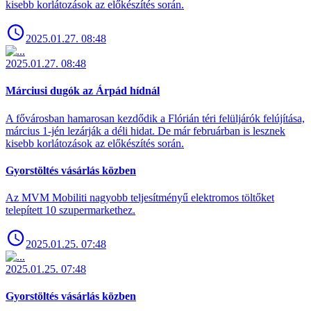
kisebb korlátozások az előkészítés során.
2025.01.27. 08:48
2025.01.27. 08:48
Márciusi dugók az Árpád hídnál
A fővárosban hamarosan kezdődik a Flórián téri felüljárók felújítása,
március 1-jén lezárják a déli hidat. De már februárban is lesznek
kisebb korlátozások az előkészítés során.
Gyorstöltés vásárlás közben
Az MVM Mobiliti nagyobb teljesítményű elektromos töltőket
telepített 10 szupermarkethez.
2025.01.25. 07:48
2025.01.25. 07:48
Gyorstöltés vásárlás közben