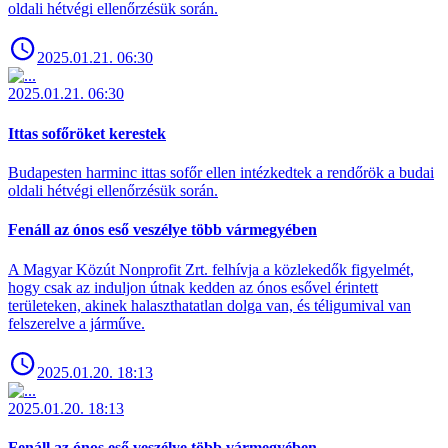
oldali hétvégi ellenőrzésük során.
2025.01.21. 06:30
2025.01.21. 06:30
Ittas sofőröket kerestek
Budapesten harminc ittas sofőr ellen intézkedtek a rendőrök a budai
oldali hétvégi ellenőrzésük során.
Fenáll az ónos eső veszélye több vármegyében
A Magyar Közút Nonprofit Zrt. felhívja a közlekedők figyelmét,
hogy csak az induljon útnak kedden az ónos esővel érintett
területeken, akinek halaszthatatlan dolga van, és téligumival van
felszerelve a járműve.
2025.01.20. 18:13
2025.01.20. 18:13
Fenáll az ónos eső veszélye több vármegyében