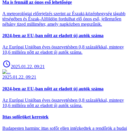
Ma is fennáll az ónos eső lehetősége
A meteorológiai előrejelzés szerint az Északi-középhegység tágabb
térségében és Észak-Alföldön fordulhat elő ónos eső, jellemzően
néhány tized milliméter, amely napközben megszűnik.
2024-ben az EU-ban nőtt az eladott új autók száma
Az Európai Unióban éves összevetésben 0,8 százalékkal, mintegy
10,6 millióra nőtt az eladott új autók száma.
2025.01.22. 09:21
2025.01.22. 09:21
2024-ben az EU-ban nőtt az eladott új autók száma
Az Európai Unióban éves összevetésben 0,8 százalékkal, mintegy
10,6 millióra nőtt az eladott új autók száma.
Ittas sofőröket kerestek
Budapesten harminc ittas sofőr ellen intézkedtek a rendőrök a budai