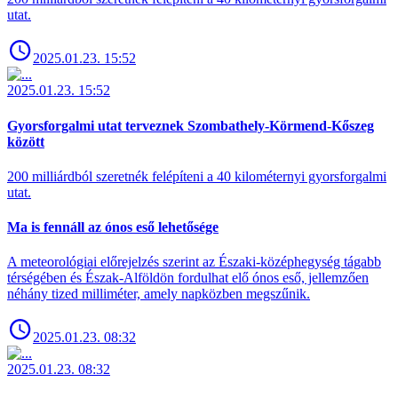
utat.
2025.01.23. 15:52
2025.01.23. 15:52
Gyorsforgalmi utat terveznek Szombathely-Körmend-Kőszeg
között
200 milliárdból szeretnék felépíteni a 40 kilométernyi gyorsforgalmi
utat.
Ma is fennáll az ónos eső lehetősége
A meteorológiai előrejelzés szerint az Északi-középhegység tágabb
térségében és Észak-Alföldön fordulhat elő ónos eső, jellemzően
néhány tized milliméter, amely napközben megszűnik.
2025.01.23. 08:32
2025.01.23. 08:32