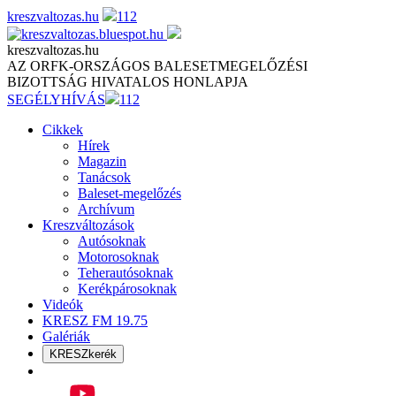
Skip
kreszvaltozas.hu
112
to
content
kreszvaltozas.hu
AZ ORFK-ORSZÁGOS BALESETMEGELŐZÉSI
BIZOTTSÁG HIVATALOS HONLAPJA
SEGÉLYHÍVÁS
112
Cikkek
Hírek
Magazin
Tanácsok
Baleset-megelőzés
Archívum
Kreszváltozások
Autósoknak
Motorosoknak
Teherautósoknak
Kerékpárosoknak
Videók
KRESZ FM 19.75
Galériák
KRESZkerék