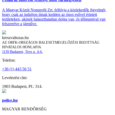
A Magyar Közút Nonprofit Zrt. felhívja a közlekedők figyelmét,
hogy csak az induljon útnak kedden az ónos esővel érintett
területeken, akinek halaszthatatlan dolga van, és téligumival van
felszerelve a járműve.
kreszvaltozas.hu
AZ ORFK-ORSZÁGOS BALESETMEGELŐZÉSI BIZOTTSÁG
HIVATALOS HONLAPJA
1139 Budapest, Teve u. 4-6.
Telefon:
+36 (1) 443 56 51
Levelezési cím:
1903 Budapest, Pf.: 314.
police.hu
MAGYAR RENDŐRSÉG