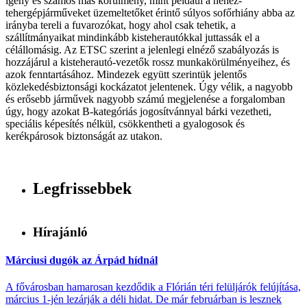
igény és számos más körülmény, mint például a nehéz-
tehergépjárműveket üzemeltetőket érintő súlyos sofőrhiány abba az
irányba tereli a fuvarozókat, hogy ahol csak tehetik, a
szállítmányaikat mindinkább kisteherautókkal juttassák el a
célállomásig. Az ETSC szerint a jelenlegi elnéző szabályozás is
hozzájárul a kisteherautó-vezetők rossz munkakörülményeihez, és
azok fenntartásához. Mindezek együtt szerintük jelentős
közlekedésbiztonsági kockázatot jelentenek. Úgy vélik, a nagyobb
és erősebb járművek nagyobb számú megjelenése a forgalomban
úgy, hogy azokat B-kategóriás jogosítvánnyal bárki vezetheti,
speciális képesítés nélkül, csökkentheti a gyalogosok és
kerékpárosok biztonságát az utakon.
Legfrissebbek
Hírajánló
Márciusi dugók az Árpád hídnál
A fővárosban hamarosan kezdődik a Flórián téri felüljárók felújítása,
március 1-jén lezárják a déli hidat. De már februárban is lesznek