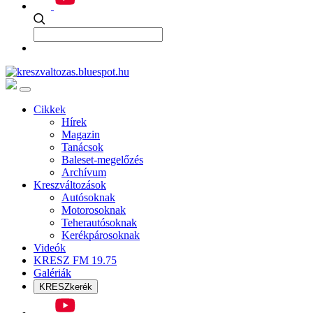
Cikkek
Hírek
Magazin
Tanácsok
Baleset-megelőzés
Archívum
Kreszváltozások
Autósoknak
Motorosoknak
Teherautósoknak
Kerékpárosoknak
Videók
KRESZ FM 19.75
Galériák
KRESZkerék