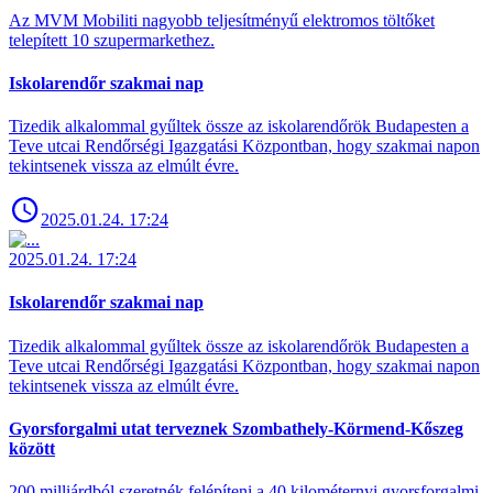
Az MVM Mobiliti nagyobb teljesítményű elektromos töltőket
telepített 10 szupermarkethez.
Iskolarendőr szakmai nap
Tizedik alkalommal gyűltek össze az iskolarendőrök Budapesten a
Teve utcai Rendőrségi Igazgatási Központban, hogy szakmai napon
tekintsenek vissza az elmúlt évre.
2025.01.24. 17:24
2025.01.24. 17:24
Iskolarendőr szakmai nap
Tizedik alkalommal gyűltek össze az iskolarendőrök Budapesten a
Teve utcai Rendőrségi Igazgatási Központban, hogy szakmai napon
tekintsenek vissza az elmúlt évre.
Gyorsforgalmi utat terveznek Szombathely-Körmend-Kőszeg
között
200 milliárdból szeretnék felépíteni a 40 kilométernyi gyorsforgalmi