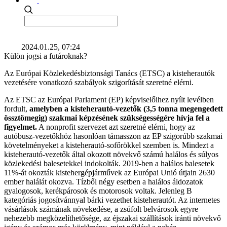
2024.01.25, 07:24
Külön jogsi a futároknak?
Az Európai Közlekedésbiztonsági Tanács (ETSC) a kisteherautók
vezetésére vonatkozó szabályok szigorítását szeretné elérni.
Az ETSC az Európai Parlament (EP) képviselőihez nyílt levélben
fordult,
amelyben a kisteherautó-vezetők (3,5 tonna megengedett
össztömegig) szakmai képzésének szükségességére hívja fel a
figyelmet.
A nonprofit szervezet azt szeretné elérni, hogy az
autóbusz-vezetőkhöz hasonlóan támasszon az EP szigorúbb szakmai
követelményeket a kisteherautó-sofőrökkel szemben is. Mindezt a
kisteherautó-vezetők által okozott növekvő számú halálos és súlyos
közlekedési balesetekkel indokolták. 2019-ben a halálos balesetek
11%-át okozták kistehergépjárművek az Európai Unió útjain 2630
ember halálát okozva. Tízből négy esetben a halálos áldozatok
gyalogosok, kerékpárosok és motorosok voltak. Jelenleg B
kategóriás jogosítvánnyal bárki vezethet kisteherautót. Az internetes
vásárlások számának növekedése, a zsúfolt belvárosok egyre
nehezebb megközelíthetősége, az éjszakai szállítások iránti növekvő