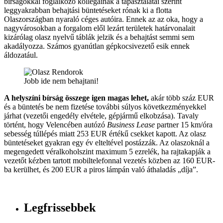
bírságokkal foglalkozó kollégáinak a tapasztalatai szerint
leggyakrabban behajtási büntetéseket rónak ki a flotta
Olaszországban nyaraló céges autóira. Ennek az az oka, hogy a
nagyvárosokban a forgalom elől lezárt területek határvonalait
kizárólag olasz nyelvű táblák jelzik és a behajtást semmi sem
akadályozza. Számos gyanútlan gépkocsivezető esik ennek
áldozatául.
Jobb ide nem behajtani!
A helyszíni bírság összege igen magas lehet,
akár több száz EUR
és a büntetés be nem fizetése további súlyos következményekkel
járhat (vezetői engedély elvétele, gépjármű elkobzása). Tavaly
történt, hogy Velencében autózó
Business Lease
partner 15 km/óra
sebesség túllépés miatt 253 EUR értékű csekket kapott. Az olasz
büntetéseket gyakran egy év elteltével postázzák. Az olaszoknál a
megengedett véralkoholszint maximum 5 ezrelék, ha rajtakapják a
vezetőt kézben tartott mobiltelefonnal vezetés közben az 160 EUR-
ba kerülhet, és 200 EUR a piros lámpán való áthaladás „díja”.
Legfrissebbek