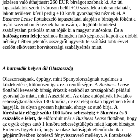
jelzésen való áthajtásért 260 EUR bírságot szabnak ki. Az úti
tapasztalatok szerint városon belül +10 százalék a toleranciahatár,
lakott területen kívül pedig +10 km/h gyorshajtást néznek el. A
Business Lease
flottakezelő tapasztalatai alapján a bírságok főként a
nyári szezonban érkeznek halomszám, a legtöbb büntetést
szabálytalan parkolás miatt róják ki a magyar autósokra.
És a
hatóság nem felejt
: számos lízingben futó gépkocsi kapott az utóbbi
néhány hétben jelentős összegről ügyvédi felszólítást több évvel
ezelőtt elkövetett horvátországi szabálysértés miatt.
A harmadik helyen áll Olaszország
Olaszországnak, éppúgy, mint Spanyolországnak rugalmas a
közlekedése, különösen igaz ez a rendőrségre. A
Business Lease
flottából kevesebb bírság érkezik ezekből az országokból például
gyorshajtás miatt, mint Ausztriából. Az olasz autópályák hivatalos
sebességkorlátozása 130 km/óra, de ezt elég sokan figyelmen kívül
hagyják, és olyan gyorsan hajtanak, ahogy az autó bírja.
A
tűréshatár eléggé szűk: 100 k/óra sebességig + 5km/óra és 5
százalék e felett,
de előfordult már a
Business Lease
flottában, hogy
az egyik céges autó 1 km/óra sebességtúllépés miatt kapott bírságot.
Érdemes figyelni rá, hogy az olasz hatóságok ellenőrizhetik a
gépjárművekben kötelező fényvisszaverő mellényt. A flottakezelő