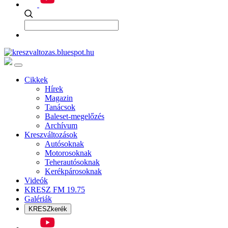
Cikkek
Hírek
Magazin
Tanácsok
Baleset-megelőzés
Archívum
Kreszváltozások
Autósoknak
Motorosoknak
Teherautósoknak
Kerékpárosoknak
Videók
KRESZ FM 19.75
Galériák
KRESZkerék