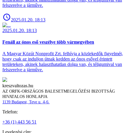
felszerelve a járműve.
2025.01.20. 18:13
2025.01.20. 18:13
Fenáll az ónos eső veszélye több vármegyében
A Magyar Közút Nonprofit Zrt. felhívja a közlekedők figyelmét,
hogy csak az induljon útnak kedden az ónos esővel érintett
területeken, akinek halaszthatatlan dolga van, és téligumival van
felszerelve a járműve.
kreszvaltozas.hu
AZ ORFK-ORSZÁGOS BALESETMEGELŐZÉSI BIZOTTSÁG
HIVATALOS HONLAPJA
1139 Budapest, Teve u. 4-6.
Telefon:
+36 (1) 443 56 51
Levelezési cím: