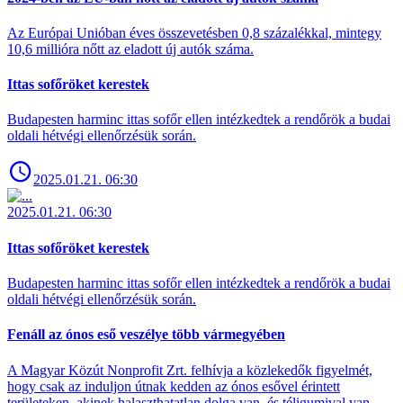
Az Európai Unióban éves összevetésben 0,8 százalékkal, mintegy
10,6 millióra nőtt az eladott új autók száma.
Ittas sofőröket kerestek
Budapesten harminc ittas sofőr ellen intézkedtek a rendőrök a budai
oldali hétvégi ellenőrzésük során.
2025.01.21. 06:30
2025.01.21. 06:30
Ittas sofőröket kerestek
Budapesten harminc ittas sofőr ellen intézkedtek a rendőrök a budai
oldali hétvégi ellenőrzésük során.
Fenáll az ónos eső veszélye több vármegyében
A Magyar Közút Nonprofit Zrt. felhívja a közlekedők figyelmét,
hogy csak az induljon útnak kedden az ónos esővel érintett
területeken, akinek halaszthatatlan dolga van, és téligumival van