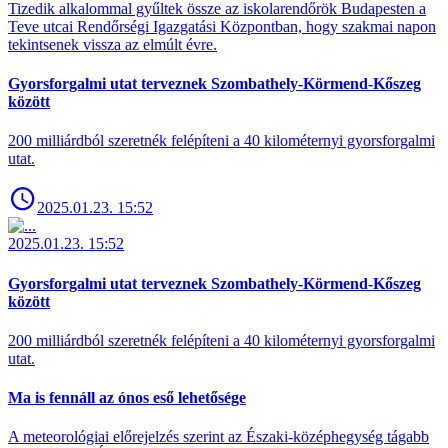
Tizedik alkalommal gyűltek össze az iskolarendőrök Budapesten a
Teve utcai Rendőrségi Igazgatási Központban, hogy szakmai napon
tekintsenek vissza az elmúlt évre.
Gyorsforgalmi utat terveznek Szombathely-Körmend-Kőszeg
között
200 milliárdból szeretnék felépíteni a 40 kilométernyi gyorsforgalmi
utat.
2025.01.23. 15:52
2025.01.23. 15:52
Gyorsforgalmi utat terveznek Szombathely-Körmend-Kőszeg
között
200 milliárdból szeretnék felépíteni a 40 kilométernyi gyorsforgalmi
utat.
Ma is fennáll az ónos eső lehetősége
A meteorológiai előrejelzés szerint az Északi-középhegység tágabb