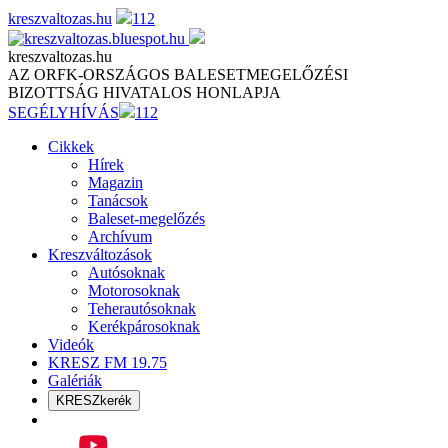
Skip
kreszvaltozas.hu
112
to
content
kreszvaltozas.hu
AZ ORFK-ORSZÁGOS BALESETMEGELŐZÉSI
BIZOTTSÁG HIVATALOS HONLAPJA
SEGÉLYHÍVÁS
112
Cikkek
Hírek
Magazin
Tanácsok
Baleset-megelőzés
Archívum
Kreszváltozások
Autósoknak
Motorosoknak
Teherautósoknak
Kerékpárosoknak
Videók
KRESZ FM 19.75
Galériák
KRESZkerék