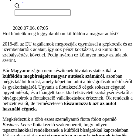
2020.07.06, 07:05
Hol büntetik meg leggyakrabban külföldön a magyar autóst?
2015-től az EU tagállamok megosztják egymással a gépkocsik és az
üzembentartóik adatait, így sok pénzt kockáztat, aki külföldön
szabálysértést követ el. Pedig nyáron ez könnyen megy az adatok
szerint.
Bár Magyarországon nem készítenek hivatalos statisztikát
a
külföldön megbírságolt magyar autósok számáról,
azonban
mégis találni forrást, amely képet tud adni a bírságolások mértékéről
és gyakoriságáról. Ugyanis a flottakezelő cégek sokezer cégautó
ügyeit intézik, és a lízingelt kocsikkal elkövetett szabálysértésekről a
bírságpapírok a flottakezelő vállalkozáshoz érkeznek. Ők rendezik a
befizetnivalót, de természetesen
kiszámlázzák azt az autót
használó cégnek.
Megkérdeztük a több ezres személyautó flotta fölött operáló
Business Lease
flottakezelő szakembereit, hogy milyen
tapasztalatokkal rendelkeznek a külföldi bírságokkal kapcsolatban.
Válaszuk szerint
a nyári szezonban naponta érkeznek jelentős