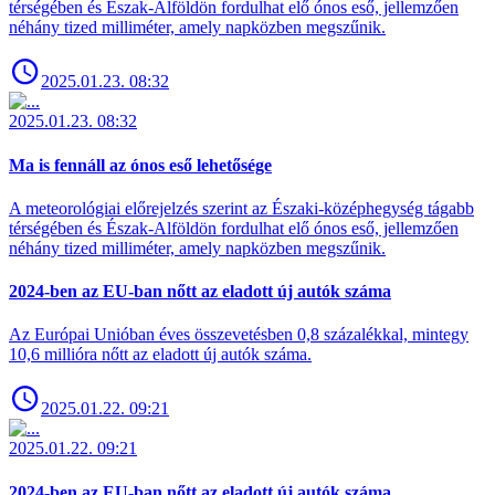
térségében és Észak-Alföldön fordulhat elő ónos eső, jellemzően
néhány tized milliméter, amely napközben megszűnik.
2025.01.23. 08:32
2025.01.23. 08:32
Ma is fennáll az ónos eső lehetősége
A meteorológiai előrejelzés szerint az Északi-középhegység tágabb
térségében és Észak-Alföldön fordulhat elő ónos eső, jellemzően
néhány tized milliméter, amely napközben megszűnik.
2024-ben az EU-ban nőtt az eladott új autók száma
Az Európai Unióban éves összevetésben 0,8 százalékkal, mintegy
10,6 millióra nőtt az eladott új autók száma.
2025.01.22. 09:21
2025.01.22. 09:21
2024-ben az EU-ban nőtt az eladott új autók száma