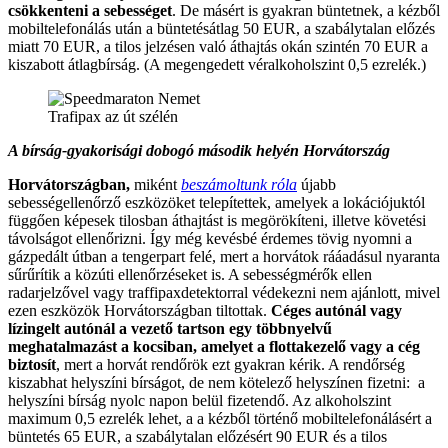
csökkenteni a sebességet
. De másért is gyakran büntetnek, a kézből
mobiltelefonálás után a büntetésátlag 50 EUR, a szabálytalan előzés
miatt 70 EUR, a tilos jelzésen való áthajtás okán szintén 70 EUR a
kiszabott átlagbírság. (A megengedett véralkoholszint 0,5 ezrelék.)
Trafipax az út szélén
A bírság-gyakorisági dobogó második helyén Horvátország
Horvátországban,
miként
beszámoltunk róla
újabb
sebességellenőrző eszközöket telepítettek, amelyek a lokációjuktól
függően képesek tilosban áthajtást is megörökíteni, illetve követési
távolságot ellenőrizni. Így még kevésbé érdemes tövig nyomni a
gázpedált útban a tengerpart felé, mert a horvátok rááadásul nyaranta
sűrűrítik a közúti ellenőrzéseket is. A sebességmérők ellen
radarjelzővel vagy traffipaxdetektorral védekezni nem ajánlott, mivel
ezen eszközök Horvátországban tiltottak.
Céges autónál vagy
lízingelt autónál a vezető tartson egy többnyelvű
meghatalmazást a kocsiban, amelyet a flottakezelő vagy a cég
biztosít
, mert a horvát rendőrök ezt gyakran kérik. A rendőrség
kiszabhat helyszíni bírságot, de nem kötelező helyszínen fizetni: a
helyszíni bírság nyolc napon belül fizetendő. Az alkoholszint
maximum 0,5 ezrelék lehet, a a kézből történő mobiltelefonálásért a
büntetés 65 EUR, a szabálytalan előzésért 90 EUR és a tilos