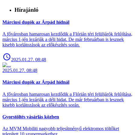
Hírajánló
Márciusi dugók az Árpád hídnál
A fővárosban hamarosan kezdődik a Flórián téri felüljárók felújítása,
március 1-jén lezárják a déli hidat. De már februárban is lesznek
kisebb korlátozások az előkészítés során.
2025.01.27. 08:48
2025.01.27. 08:48
Márciusi dugók az Árpád hídnál
A fővárosban hamarosan kezdődik a Flórián téri felüljárók felújítása,
március 1-jén lezárják a déli hidat. De már februárban is lesznek
kisebb korlátozások az előkészítés során.
Gyorstöltés vásárlás közben
Az MVM Mobiliti nagyobb teljesítményű elektromos töltőket
telepített 10 szupermarkethez.