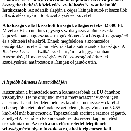
összegeket bekérő közlekedési szabálysértést szankcionáló
határozatok
. Az adataik alapján a céges lízingelt autókat használók
38 százaléka nyáron több szabálysértést követ el.
A hatóságok által kiszabott bírságok átlagos értéke 32 000 Ft
.
Mivel az EU-ban nincs egységes szabályozás a büntetésekkel
kapcsolatban a tagországok maguk döntenek a bírságok nagyságáról
és a büntetési tételekről. Ennek megfelelően a szomszédos
országokban is eltérő büntetési rátákat alkalmaznak a hatóságok. A
Business Lease
statisztikái szerint nyáron a leggyakrabban
Ausztriából, Horvátországból és Olaszországból érkeznek
szabálysértési határozatok a lízingelt cégautók után.
A legtöbb büntetés Ausztriából jön
Ausztriában a büntetések nem a legmagasabbak az EU átlaghoz
viszonyítva. De ne örüljünk, mert a toleranciaszint viszont igen
alacsony. Lakott területen belül és kívül is mindössze +5 km/h-t
sebességtöbbletet tolerálnak: ez azt jelenti, hogy városban 53-55
km/h-tól már büntethetnek. Tapasztalatuk szerint a számos cégautó,
amellyel Ausztriában kalandoznak, rendszeresen kap büntetést
osztrák utakon.
Az osztrákok előszeretettel telepítenek
sebességmérőt olyan útszakaszra, ahol ideiglenesen kell