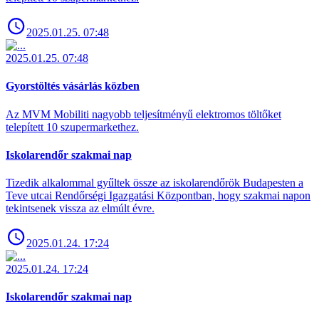
2025.01.25. 07:48
2025.01.25. 07:48
Gyorstöltés vásárlás közben
Az MVM Mobiliti nagyobb teljesítményű elektromos töltőket
telepített 10 szupermarkethez.
Iskolarendőr szakmai nap
Tizedik alkalommal gyűltek össze az iskolarendőrök Budapesten a
Teve utcai Rendőrségi Igazgatási Központban, hogy szakmai napon
tekintsenek vissza az elmúlt évre.
2025.01.24. 17:24
2025.01.24. 17:24
Iskolarendőr szakmai nap