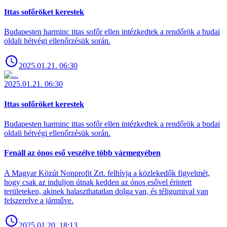
Ittas sofőröket kerestek
Budapesten harminc ittas sofőr ellen intézkedtek a rendőrök a budai
oldali hétvégi ellenőrzésük során.
2025.01.21. 06:30
2025.01.21. 06:30
Ittas sofőröket kerestek
Budapesten harminc ittas sofőr ellen intézkedtek a rendőrök a budai
oldali hétvégi ellenőrzésük során.
Fenáll az ónos eső veszélye több vármegyében
A Magyar Közút Nonprofit Zrt. felhívja a közlekedők figyelmét,
hogy csak az induljon útnak kedden az ónos esővel érintett
területeken, akinek halaszthatatlan dolga van, és téligumival van
felszerelve a járműve.
2025.01.20. 18:13