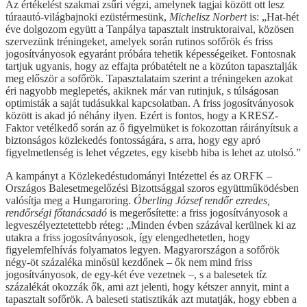
Az értékelést szakmai zsűri végzi, amelynek tagjai között ott lesz
túraautó-világbajnoki ezüstérmesünk,
Michelisz Norbert
is: „Hat-hét
éve dolgozom együtt a Tanpálya tapasztalt instruktoraival, közösen
szervezünk tréningeket, amelyek során rutinos sofőrök és friss
jogosítványosok egyaránt próbára tehetik képességeiket. Fontosnak
tartjuk ugyanis, hogy az effajta próbatételt ne a közúton tapasztalják
meg először a sofőrök. Tapasztalataim szerint a tréningeken azokat
éri nagyobb meglepetés, akiknek már van rutinjuk, s túlságosan
optimisták a saját tudásukkal kapcsolatban. A friss jogosítványosok
között is akad jó néhány ilyen. Ezért is fontos, hogy a KRESZ-
Faktor vetélkedő során az ő figyelmüket is fokozottan ráirányítsuk a
biztonságos közlekedés fontosságára, s arra, hogy egy apró
figyelmetlenség is lehet végzetes, egy kisebb hiba is lehet az utolsó.”
A kampányt a Közlekedéstudományi Intézettel és az ORFK –
Országos Balesetmegelőzési Bizottsággal szoros együttműködésben
valósítja meg a Hungaroring.
Óberling József rendőr ezredes,
rendőrségi főtanácsadó
is megerősítette: a friss jogosítványosok a
legveszélyeztetettebb réteg: „Minden évben százával kerülnek ki az
utakra a friss jogosítványosok, így elengedhetetlen, hogy
figyelemfelhívás folyamatos legyen. Magyarországon a sofőrök
négy-öt százaléka minősül kezdőnek – ők nem mind friss
jogosítványosok, de egy-két éve vezetnek –, s a balesetek tíz
százalékát okozzák ők, ami azt jelenti, hogy kétszer annyit, mint a
tapasztalt sofőrök. A baleseti statisztikák azt mutatják, hogy ebben a