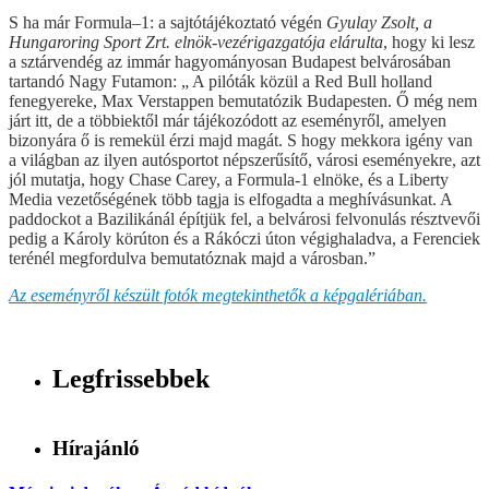
S ha már Formula–1: a sajtótájékoztató végén
Gyulay Zsolt, a
Hungaroring Sport Zrt. elnök-vezérigazgatója elárulta
, hogy ki lesz
a sztárvendég az immár hagyományosan Budapest belvárosában
tartandó Nagy Futamon: „ A pilóták közül a Red Bull holland
fenegyereke, Max Verstappen bemutatózik Budapesten. Ő még nem
járt itt, de a többiektől már tájékozódott az eseményről, amelyen
bizonyára ő is remekül érzi majd magát. S hogy mekkora igény van
a világban az ilyen autósportot népszerűsítő, városi eseményekre, azt
jól mutatja, hogy Chase Carey, a Formula-1 elnöke, és a Liberty
Media vezetőségének több tagja is elfogadta a meghívásunkat. A
paddockot a Bazilikánál építjük fel, a belvárosi felvonulás résztvevői
pedig a Károly körúton és a Rákóczi úton végighaladva, a Ferenciek
terénél megfordulva bemutatóznak majd a városban.”
Az eseményről készült fotók megtekinthetők a képgalériában.
Legfrissebbek
Hírajánló