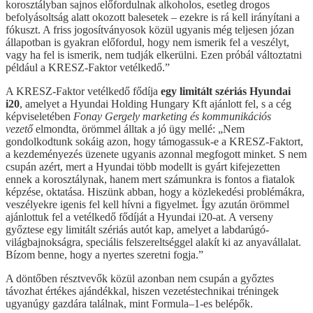
korosztályban sajnos előfordulnak alkoholos, esetleg drogos
befolyásoltság alatt okozott balesetek – ezekre is rá kell irányítani a
fókuszt. A friss jogosítványosok közül ugyanis még teljesen józan
állapotban is gyakran előfordul, hogy nem ismerik fel a veszélyt,
vagy ha fel is ismerik, nem tudják elkerülni. Ezen próbál változtatni
például a KRESZ-Faktor vetélkedő.”
A KRESZ-Faktor vetélkedő fődíja
egy limitált szériás Hyundai
i20
, amelyet a Hyundai Holding Hungary Kft ajánlott fel, s a cég
képviseletében
Fonay Gergely marketing és kommunikációs
vezető
elmondta, örömmel álltak a jó ügy mellé: „Nem
gondolkodtunk sokáig azon, hogy támogassuk-e a KRESZ-Faktort,
a kezdeményezés üzenete ugyanis azonnal megfogott minket. S nem
csupán azért, mert a Hyundai több modellt is gyárt kifejezetten
ennek a korosztálynak, hanem mert számunkra is fontos a fiatalok
képzése, oktatása. Hiszünk abban, hogy a közlekedési problémákra,
veszélyekre igenis fel kell hívni a figyelmet. Így azután örömmel
ajánlottuk fel a vetélkedő fődíját a Hyundai i20-at. A verseny
győztese egy limitált szériás autót kap, amelyet a labdarúgó-
világbajnokságra, speciális felszereltséggel alakít ki az anyavállalat.
Bízom benne, hogy a nyertes szeretni fogja.”
A döntőben résztvevők közül azonban nem csupán a győztes
távozhat értékes ajándékkal, hiszen vezetéstechnikai tréningek
ugyanúgy gazdára találnak, mint Formula–1-es belépők.