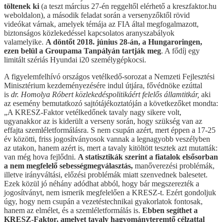
töltenek ki
(a teszt március 27-én reggeltől elérhető a kreszfaktor.hu
weboldalon), a második feladat során a versenyzőktől rövid
videókat várnak, amelyek témája az FIA által megfogalmazott,
biztonságos közlekedéssel kapcsolatos aranyszabályok
valamelyike.
A döntőt 2018. június 28-án, a Hungaroringen,
ezen belül a Groupama Tanpályán tartják meg
. A fődíj egy
limitált szériás Hyundai i20 személygépkocsi.
A figyelemfelhívó országos vetélkedő-sorozat a Nemzeti Fejlesztési
Minisztérium kezdeményezésére indul útjára, fővédnöke ezúttal
is
dr. Homolya Róbert közlekedéspolitikáért felelős államtitkár,
aki
az esemény bemutatkozó sajtótájékoztatóján a következőket mondta:
„A KRESZ-Faktor vetélkedőnek tavaly nagy sikere volt,
ugyanakkor az is kiderült a verseny során, hogy szükség van az
effajta szemléletformálásra. S nem csupán azért, mert éppen a 17-25
év közötti, friss jogosítványosok vannak a legnagyobb veszélyben
az utakon, hanem azért is, mert a tavaly kitöltött tesztek azt mutatták:
van még hova fejlődni.
A statisztikák szerint a fiatalok elsősorban
a nem megfelelő sebességmegválasztás,
manőverezési problémák,
illetve irányváltási, előzési problémák miatt szenvednek balesetet.
Ezek közül jó néhány adódhat abból, hogy bár megszerezték a
jogosítványt, nem ismerik megfelelően a KRESZ-t. Ezért gondoljuk
úgy, hogy nem csupán a vezetéstechnikai gyakorlatok fontosak,
hanem az elmélet, és a szemléletformálás is.
Ebben segíthet a
KRESZ-Faktor, amelyet tavaly hagyományteremtő célzattal