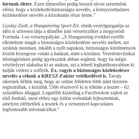
hívtunk életre
. Ezen túlmenően pedig hosszú távon szeretnénk
elérni, hogy a közlekedésbiztonságra nevelés, a környezettudatos
közlekedésre nevelés a közoktatás része lenne.”
Gyulay Zsolt, a Hungaroring Sport Zrt
. elnök-vezérigazgatója az
idén is szívesen látja a döntőbe jutó versenyzőket a mogyoródi
Formula–1-es versenypályán: „A Hungaroring évekkel ezelőtt
elkötelezte magát a biztonságos közlekedésre nevelés mellett, azt
szoktuk mondani, inkább a nyílt napokon, biztonságos körülmények
között feszegesse valaki a határait, mint a közúton. Vezetéstechnikai
tréningjeinken pedig igyekszünk abban segíteni, hogy ha mégis
vészhelyzet alakulna ki az utakon, azt a lehető leghatékonyabban ki
tudják védeni a sofőrök.
Ez, vagyis a biztonságos közlekedésre
nevelés a célunk a KRESZ-Faktor vetélkedővel is.
Tavaly
sikernek ítéltük meg, hogy az online felületen több mint tízezren
regisztráltak, s közülük 5366 résztvevő ki is töltötte a tesztet – 62
százalékos átlaggal. Legutóbb kizárólag a Facebookon zajlott az
első forduló, most ehhez egy külön weboldalt fejlesztettünk,
amelyen elérhetőek a tesztek és a versennyel kapcsolatos
legfontosabb információkat.”