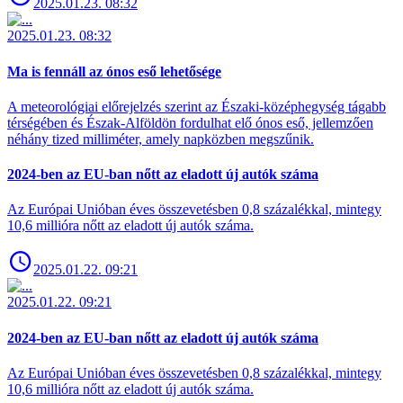
2025.01.23. 08:32
2025.01.23. 08:32
Ma is fennáll az ónos eső lehetősége
A meteorológiai előrejelzés szerint az Északi-középhegység tágabb
térségében és Észak-Alföldön fordulhat elő ónos eső, jellemzően
néhány tized milliméter, amely napközben megszűnik.
2024-ben az EU-ban nőtt az eladott új autók száma
Az Európai Unióban éves összevetésben 0,8 százalékkal, mintegy
10,6 millióra nőtt az eladott új autók száma.
2025.01.22. 09:21
2025.01.22. 09:21
2024-ben az EU-ban nőtt az eladott új autók száma
Az Európai Unióban éves összevetésben 0,8 százalékkal, mintegy
10,6 millióra nőtt az eladott új autók száma.