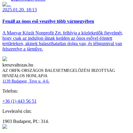
2025.01.20. 18:13
Fenáll az ónos eső veszélye több vármegyében
A Magyar Közút Nonprofit Zrt. felhívja a közlekedők figyelmét,
hogy csak az induljon útnak kedden az ónos esővel érintett
területeken, akinek halaszthatatlan dolga van, és téligumival van
felszerelve a járműve.
kreszvaltozas.hu
AZ ORFK-ORSZÁGOS BALESETMEGELŐZÉSI BIZOTTSÁG
HIVATALOS HONLAPJA
1139 Budapest, Teve u. 4-6.
Telefon:
+36 (1) 443 56 51
Levelezési cím:
1903 Budapest, Pf.: 314.