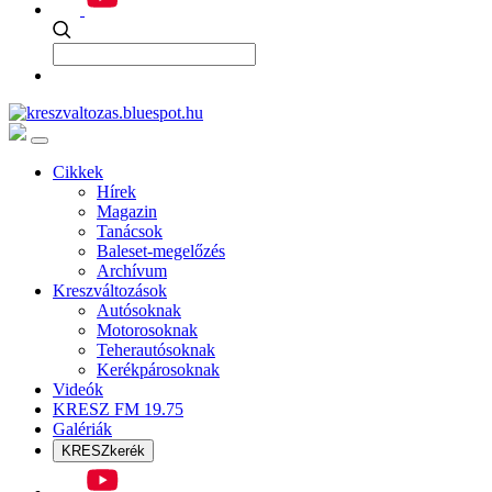
Cikkek
Hírek
Magazin
Tanácsok
Baleset-megelőzés
Archívum
Kreszváltozások
Autósoknak
Motorosoknak
Teherautósoknak
Kerékpárosoknak
Videók
KRESZ FM 19.75
Galériák
KRESZkerék