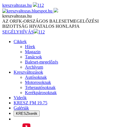
Skip
kreszvaltozas.hu
112
to
content
kreszvaltozas.hu
AZ ORFK-ORSZÁGOS BALESETMEGELŐZÉSI
BIZOTTSÁG HIVATALOS HONLAPJA
SEGÉLYHÍVÁS
112
Cikkek
Hírek
Magazin
Tanácsok
Baleset-megelőzés
Archívum
Kreszváltozások
Autósoknak
Motorosoknak
Teherautósoknak
Kerékpárosoknak
Videók
KRESZ FM 19.75
Galériák
KRESZkerék