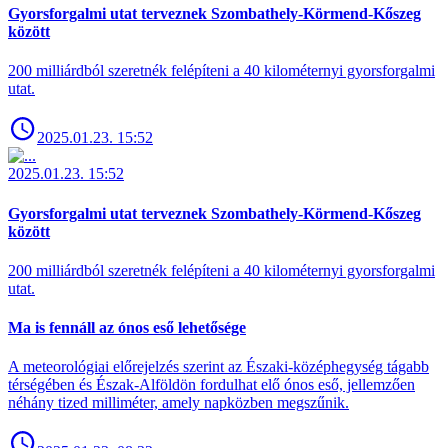
Gyorsforgalmi utat terveznek Szombathely-Körmend-Kőszeg
között
200 milliárdból szeretnék felépíteni a 40 kilométernyi gyorsforgalmi
utat.
2025.01.23. 15:52
2025.01.23. 15:52
Gyorsforgalmi utat terveznek Szombathely-Körmend-Kőszeg
között
200 milliárdból szeretnék felépíteni a 40 kilométernyi gyorsforgalmi
utat.
Ma is fennáll az ónos eső lehetősége
A meteorológiai előrejelzés szerint az Északi-középhegység tágabb
térségében és Észak-Alföldön fordulhat elő ónos eső, jellemzően
néhány tized milliméter, amely napközben megszűnik.