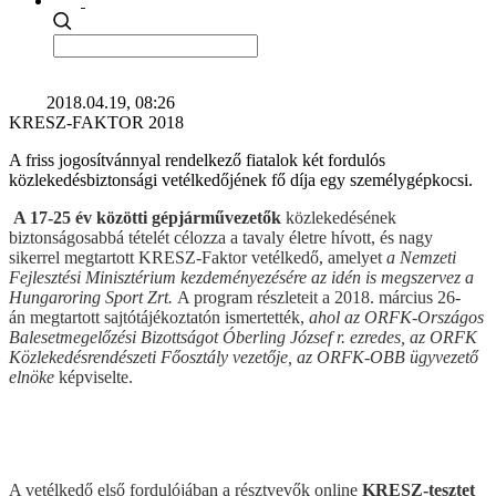
2018.04.19, 08:26
KRESZ-FAKTOR 2018
A friss jogosítvánnyal rendelkező fiatalok két fordulós
közlekedésbiztonsági vetélkedőjének fő díja egy személygépkocsi.
A 17-25 év közötti gépjárművezetők
közlekedésének
biztonságosabbá tételét célozza a tavaly életre hívott, és nagy
sikerrel megtartott KRESZ-Faktor vetélkedő, amelyet
a Nemzeti
Fejlesztési Minisztérium kezdeményezésére az idén is megszervez a
Hungaroring Sport Zrt.
A program részleteit a 2018. március 26-
án megtartott sajtótájékoztatón ismertették,
ahol az ORFK-Országos
Balesetmegelőzési Bizottságot Óberling József r. ezredes, az ORFK
Közlekedésrendészeti Főosztály vezetője, az ORFK-OBB ügyvezető
elnöke
képviselte.
A vetélkedő első fordulójában a résztvevők online
KRESZ-tesztet