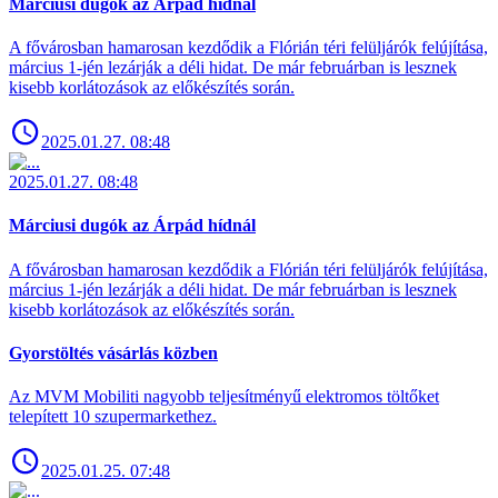
Márciusi dugók az Árpád hídnál
A fővárosban hamarosan kezdődik a Flórián téri felüljárók felújítása,
március 1-jén lezárják a déli hidat. De már februárban is lesznek
kisebb korlátozások az előkészítés során.
2025.01.27. 08:48
2025.01.27. 08:48
Márciusi dugók az Árpád hídnál
A fővárosban hamarosan kezdődik a Flórián téri felüljárók felújítása,
március 1-jén lezárják a déli hidat. De már februárban is lesznek
kisebb korlátozások az előkészítés során.
Gyorstöltés vásárlás közben
Az MVM Mobiliti nagyobb teljesítményű elektromos töltőket
telepített 10 szupermarkethez.
2025.01.25. 07:48